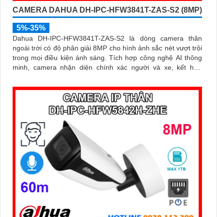
CAMERA DAHUA DH-IPC-HFW3841T-ZAS-S2 (8MP)
5%-35%
Dahua DH-IPC-HFW3841T-ZAS-S2 là dòng camera thân
ngoài trời có độ phân giải 8MP cho hình ảnh sắc nét vượt trội
trong mọi điều kiện ánh sáng. Tích hợp công nghệ AI thông
minh, camera nhận diện chính xác người và xe, kết hợp
micro ghi âm, hồng ngoại ban đêm 60m và khe thẻ nhớ lên
đến 256GB mang đến giải pháp giám sát toàn diện và hiệu
quả