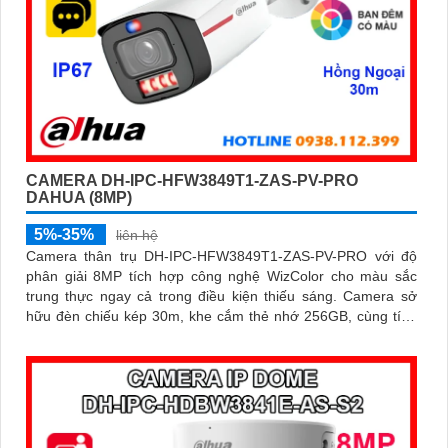
CAMERA DH-IPC-HFW3849T1-ZAS-PV-PRO
DAHUA (8MP)
5%-35%
liên hệ
Camera thân trụ DH-IPC-HFW3849T1-ZAS-PV-PRO với độ
phân giải 8MP tích hợp công nghệ WizColor cho màu sắc
trung thực ngay cả trong điều kiện thiếu sáng. Camera sở
hữu đèn chiếu kép 30m, khe cắm thẻ nhớ 256GB, cùng tính
năng phát hiện thông minh và cảnh báo chủ động, giúp giám
sát hiệu quả và phản ứng kịp thời