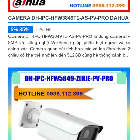
CAMERA DH-IPC-HFW3849T1-AS-PV-PRO DAHUA
5%-35%
Liên Hệ
Camera DH-IPC-HFW3849T1-AS-PV-PRO là dòng camera IP
8MP với công nghệ WizSense giúp phân biệt người và xe
chính xác. Camera quan sát tích hợp mic và loa đàm thoại 2
chiều có khe thẻ nhớ lên đến 512GB cùng hệ thống cảnh báo
chủ động với đèn xanh đỏ và âm thanh