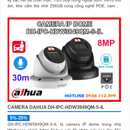
kỳ sắc nét và chân thực. Tích hợp hồng ngoại 30m, micro thu
âm, khe cắm thẻ nhớ 256GB cùng công nghệ POE, camera
mang đến sự tiện lợi tối đa trong lắp đặt và sử dụng
CAMERA DAHUA DH-IPC-HDW3849QM-S-IL
5%-35%
DH-IPC-HDW3849QM-S-IL là camera IP dome trong nhà