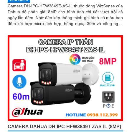
Camera DH-IPC-HFW3849E-AS-IL thuộc dòng WizSense của
Dahua độ phân giải 8MP cho hình ảnh chi tiết vượt trội cả
ngày lẫn đêm. Nhờ đèn kép thông minh ghi hình có màu ban
đêm kết hợp micro tích hợp, hồng ngoại 30m và công nghệ
AI nhận diện chính xác người và xe, giúp tăng cường bảo
mật hiệu quả
CAMERA DAHUA DH-IPC-HFW3849T-ZAS-IL (8MP)