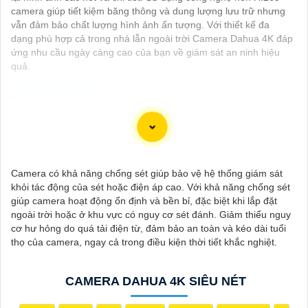
camera giúp tiết kiệm băng thông và dung lượng lưu trữ nhưng
vẫn đảm bảo chất lượng hình ảnh ấn tượng. Với thiết kế đa
dạng phù hợp cả trong nhà lẫn ngoài trời Camera Dahua 4K đáp
ứng nhu cầu ngày càng cao của bạn về giám sát an ninh hiệu
quả.
Dưới đây là 130 từ giới thiệu cho Camera 4K Siêu Sắc Nét:
"Camera 4K Siêu Sắc Nét là sự lựa chọn hoàn hảo cho việc
giám sát và ghi hình chất lượng cao. Với độ phân giải siêu nét
Camera có khả năng chống sét giúp bảo vệ hệ thống giám sát
4K, bạn sẽ có những hình ảnh rõ nét, sống động và chi tiết.
khỏi tác động của sét hoặc điện áp cao. Với khả năng chống sét
Được trang bị công nghệ hiện đại, Camera này cung cấp hình
giúp camera hoạt động ổn định và bền bỉ, đặc biệt khi lắp đặt
ảnh chất lượng ngay cả trong điều kiện ánh sáng yếu. 〘 Chú
ngoài trời hoặc ở khu vực có nguy cơ sét đánh. Giảm thiểu nguy
trọn lớn nhất là tính năng ghi hình dài hạn và khả năng ghi đồng
cơ hư hỏng do quá tải điện từ, đảm bảo an toàn và kéo dài tuổi
thời nhiều góc quay giúp bạn bảo vệ nhà cửa và tài sản một
thọ của camera, ngay cả trong điều kiện thời tiết khắc nghiệt.
cách hiệu quả. Với thiết kế tiện lợi, dễ dàng lắp đặt và sử dụng,
Camera 4K Siêu Sắc Nét là sự lựa chọn hàng đầu cho hệ thống
an ninh của bạn."
CAMERA DAHUA 4K SIÊU NÉT