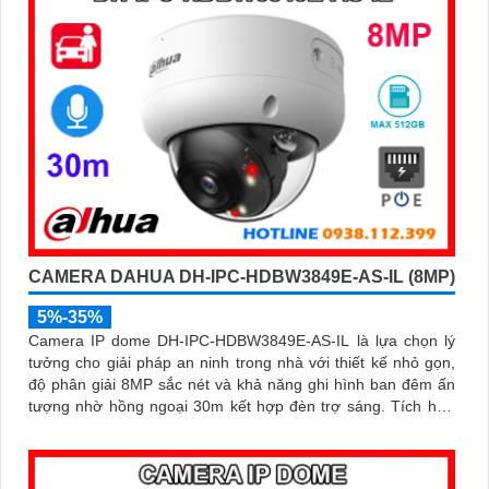
CAMERA DAHUA DH-IPC-HDBW3849E-AS-IL (8MP)
5%-35%
Camera IP dome DH-IPC-HDBW3849E-AS-IL là lựa chọn lý
tưởng cho giải pháp an ninh trong nhà với thiết kế nhỏ gọn,
độ phân giải 8MP sắc nét và khả năng ghi hình ban đêm ấn
tượng nhờ hồng ngoại 30m kết hợp đèn trợ sáng. Tích hợp
micro thu âm, khe cắm thẻ nhớ đến 512GB và công nghệ AI
thông minh giúp phân biệt chính xác người và phương tiện hỗ
trợ POE, giảm thiểu báo động giả hiệu quả