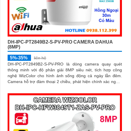
DH-IPC-PT2849B2-S-PV-PRO CAMERA DAHUA
(8MP)
5%-35%
liên hệ
DH-IPC-PT2849B2-S-PV-PRO là dòng camera quay quét
thông minh với độ phân giải 8MP siêu nét, tích hợp công
nghệ WizColor cho hình ảnh sống động cả ngày lẫn đêm.
Camera hỗ trợ đàm thoại 2 chiều, phát hiện chính xác người
và phương tiện báo động thông minh