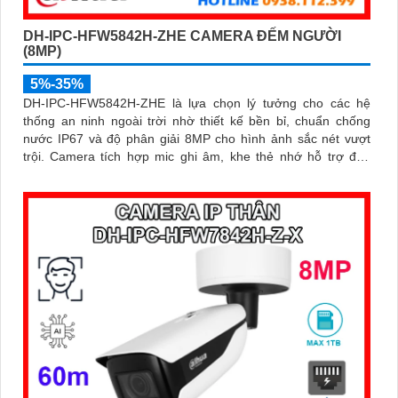
DH-IPC-HFW5842H-ZHE CAMERA ĐẾM NGƯỜI
(8MP)
5%-35%
DH-IPC-HFW5842H-ZHE là lựa chọn lý tưởng cho các hệ
thống an ninh ngoài trời nhờ thiết kế bền bỉ, chuẩn chống
nước IP67 và độ phân giải 8MP cho hình ảnh sắc nét vượt
trội. Camera tích hợp mic ghi âm, khe thẻ nhớ hỗ trợ đến
1TB, hồng ngoại tầm xa 60m và kết nối PoE giúp lắp đặt dễ
dàng, tiết kiệm chi phí