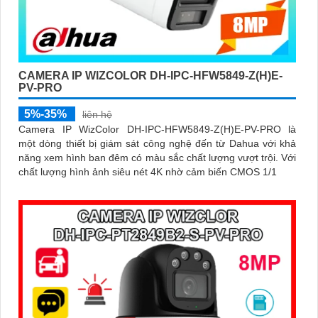
CAMERA IP WIZCOLOR DH-IPC-HFW5849-Z(H)E-
PV-PRO
5%-35%
liên hệ
Camera IP WizColor DH-IPC-HFW5849-Z(H)E-PV-PRO là
một dòng thiết bị giám sát công nghệ đến từ Dahua với khả
năng xem hình ban đêm có màu sắc chất lượng vượt trội. Với
chất lượng hình ảnh siêu nét 4K nhờ cảm biến CMOS 1/1