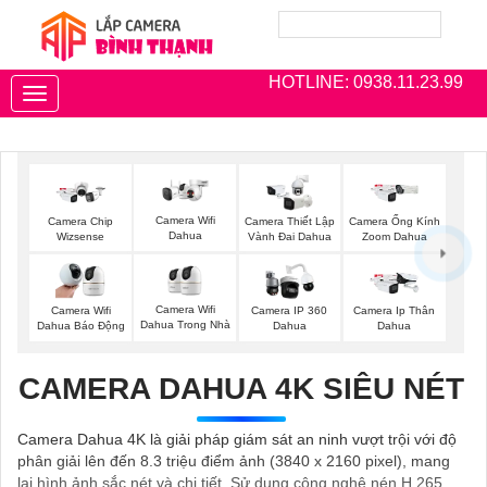
HOTLINE: 0938.11.23.99
Toggle
navigation
Camera Wifi
Camera Chip
Camera Thiết Lập
Camera Ống Kính
Dahua
Wizsense
Vành Đai Dahua
Zoom Dahua
Camera Wifi
Camera Wifi
Camera IP 360
Camera Ip Thân
Dahua Trong Nhà
Dahua Báo Động
Dahua
Dahua
CAMERA DAHUA 4K SIÊU NÉT
Camera Dahua 4K là giải pháp giám sát an ninh vượt trội với độ
phân giải lên đến 8.3 triệu điểm ảnh (3840 x 2160 pixel), mang
lại hình ảnh sắc nét và chi tiết. Sử dụng công nghệ nén H.265