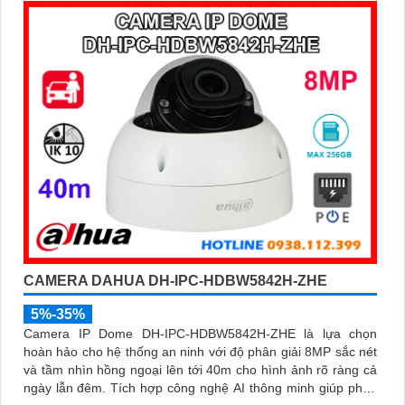
công nghệ phân biệt người và phương tiện, nâng cao độ
chính xác trong cảnh báo, hỗ trợ POE tiện lợi
CAMERA DAHUA DH-IPC-HDBW5842H-ZHE
5%-35%
Camera IP Dome DH-IPC-HDBW5842H-ZHE là lựa chọn
hoàn hảo cho hệ thống an ninh với độ phân giải 8MP sắc nét
và tầm nhìn hồng ngoại lên tới 40m cho hình ảnh rõ ràng cả
ngày lẫn đêm. Tích hợp công nghệ AI thông minh giúp phân