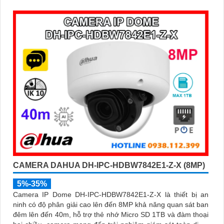
biệt chuyển động giữa người và phương tiện, hạn chế cảnh
báo sai, đi kèm khe cắm thẻ nhớ 256GB lưu trữ lâu dài, hỗ
trợ POE tiện lợi và mức giá phải chăng
CAMERA DAHUA DH-IPC-HDBW7842E1-Z-X (8MP)
5%-35%
Camera IP Dome DH-IPC-HDBW7842E1-Z-X là thiết bị an
ninh có độ phân giải cao lên đến 8MP khả năng quan sát ban
đêm lên đến 40m, hỗ trợ thẻ nhớ Micro SD 1TB và đàm thoại