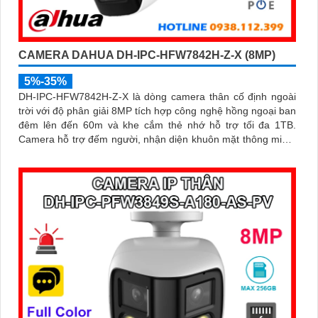
CAMERA DAHUA DH-IPC-HFW7842H-Z-X (8MP)
5%-35%
DH-IPC-HFW7842H-Z-X là dòng camera thân cố định ngoài
trời với độ phân giải 8MP tích hợp công nghệ hồng ngoại ban
đêm lên đến 60m và khe cắm thẻ nhớ hỗ trợ tối đa 1TB.
Camera hỗ trợ đếm người, nhận diện khuôn mặt thông minh,
chuẩn nén POE, đạt tiêu chuẩn chống nước IP67, phù hợp
cho các khu vực giám sát ngoài trời, hỗ trợ tính năng quản lý
chỗ đỗ xe hiệu quả cho các bãi giữ xe