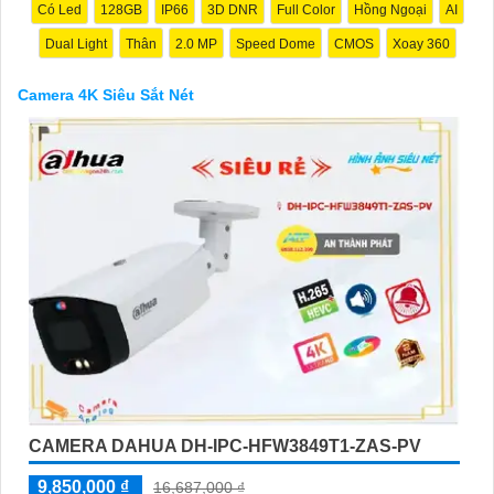
Có Led
128GB
IP66
3D DNR
Full Color
Hồng Ngoại
AI
Dual Light
Thân
2.0 MP
Speed Dome
CMOS
Xoay 360
Camera 4K Siêu Sắt Nét
'
CAMERA DAHUA DH-IPC-HFW3849T1-ZAS-PV
9,850,000 ₫
16,687,000 ₫