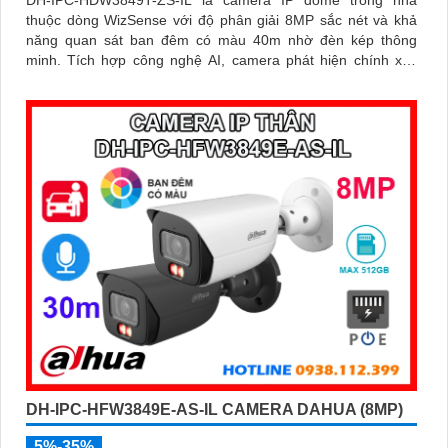
thuộc dòng WizSense với độ phân giải 8MP sắc nét và khả
năng quan sát ban đêm có màu 40m nhờ đèn kép thông
minh. Tích hợp công nghệ AI, camera phát hiện chính xác
người và phương tiện, kết hợp micro ghi âm và khe thẻ nhớ
hỗ trợ đến 512GB đảm bảo lưu trữ linh hoạt và chi tiết, hỗ trợ
PoE tiện lợi đây là giải pháp giám sát an ninh hiệu quả
DH-IPC-HFW3849E-AS-IL CAMERA DAHUA (8MP)
5%-35%