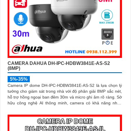
CAMERA DAHUA DH-IPC-HDBW3841E-AS-S2
(8MP)
5%-35%
Camera IP dome DH-IPC-HDBW3841E-AS-S2 là lựa chọn lý
tưởng cho giám sát trong nhà với độ phân giải 8MP sắc nét,
hỗ trợ hồng ngoại ban đêm 30m và micro ghi âm rõ ràng. Sở
hữu công nghệ AI thông minh, camera có khả năng nhận
diện và phân biệt chuyển động của người và phương tiện,
tăng độ chính xác trong cảnh báo an ninh