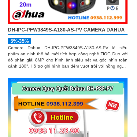
DH-IPC-PFW3849S-A180-AS-PV CAMERA DAHUA
5%-35%
Camera Dahua DH-IPC-PFW3849S-A180-AS-PV là siêu
phẩm an ninh thế hệ mới tích hợp công nghệ TiOC Duo với
độ phân giải 8MP cho hình ảnh siêu nét và góc nhìn toàn
cảnh 180°. Hỗ trợ ghi hình ban đêm vượt trội với hồng ngoại
25m, full color 20m, đàm thoại hai chiều rõ ràng, cùng khe
cắm thẻ nhớ 256GB đáp ứng nhu cầu lưu trữ dài hạn, thiết kế
chuẩn IP67 chống bụi nước, cấp nguồn POE