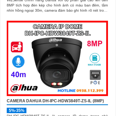
WizSense chính hãng Dahua với độ phân giải cao lên đến
8MP tích hợp đèn kép cho hình ảnh có màu ban đêm, tầm
nhìn hồng ngoại 30m, camera đảm bảo ghi hình rõ nét trong
mọi điều kiện ánh sáng. Hỗ trợ khe thẻ nhớ lên đến 512GB,
tích hợp micro ghi âm, chuẩn POE và khả năng nhận diện
chính xác người và phương tiện giám sát an ninh tốt
CAMERA DAHUA DH-IPC-HDW3849T-ZS-IL (8MP)
5%-35%
DH-IPC-HDW3849T-ZS-IL là camera IP dome trong nhà