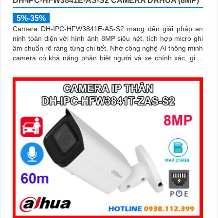
DH-IPC-HFW3841E-AS-S2 CAMERA DAHUA (8MP)
5%-35%
Camera DH-IPC-HFW3841E-AS-S2 mang đến giải pháp an
ninh toàn diện với hình ảnh 8MP siêu nét, tích hợp micro ghi
âm chuẩn rõ ràng từng chi tiết. Nhờ công nghệ AI thông minh
camera có khả năng phân biệt người và xe chính xác, giúp
giám sát hiệu quả và hạn chế cảnh báo giả