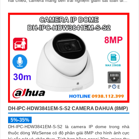
hai chiều, camera mang đến trải nghiệm giám sát toàn diện.
Đặc biệt, các tính năng AI thông minh như nhận diện khuôn
mặt và đếm người giúp nâng cao hiệu quả quản lý và an ninh
cho mọi không gian trong nhà
DH-IPC-HDW3841EM-S-S2 CAMERA DAHUA (8MP)
5%-35%
DH-IPC-HDW3841EM-S-S2 là camera IP dome trong nhà
thuộc dòng WizSense có độ phân giải 8MP cho hình ảnh cực