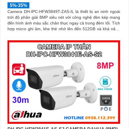
5%-35%
Camera DH-IPC-HFW3849T-ZAS-IL là thiết bị an ninh ngoài
trời độ phân giải 8MP siêu nét với công nghệ đèn kép mang
đến hình ảnh màu sắc chân thực ngay cả trong đêm tối. Tích
hợp micro ghi âm, khe thẻ nhớ lên đến 512GB và khả năng
nhận diện thông minh giúp phân biệt chính xác giữa người và
xe, nâng cao hiệu quả giám sát với thiết kế chuẩn IP67 chống
bụi nước và hỗ trợ PoE giá rẻ