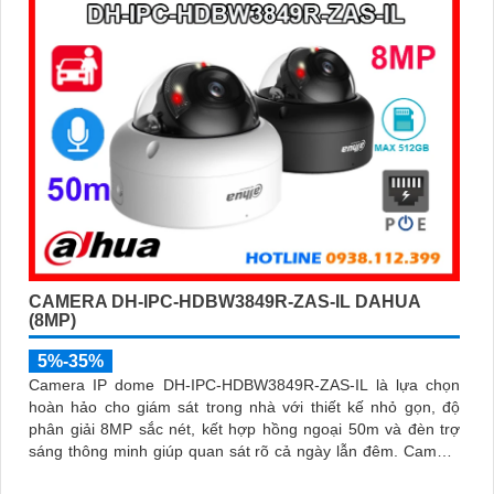
CAMERA DH-IPC-HDBW3849R-ZAS-IL DAHUA
(8MP)
5%-35%
Camera IP dome DH-IPC-HDBW3849R-ZAS-IL là lựa chọn
hoàn hảo cho giám sát trong nhà với thiết kế nhỏ gọn, độ
phân giải 8MP sắc nét, kết hợp hồng ngoại 50m và đèn trợ
sáng thông minh giúp quan sát rõ cả ngày lẫn đêm. Camera
được tích hợp micro ghi âm, khe thẻ nhớ lên đến 512GB và