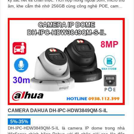
kỳ sắc nét và chân thực. Tích hợp hồng ngoại 30m, micro thu
âm, khe cắm thẻ nhớ 256GB cùng công nghệ POE, camera
mang đến sự tiện lợi tối đa trong lắp đặt và sử dụng
CAMERA DAHUA DH-IPC-HDW3849QM-S-IL
5%-35%
DH-IPC-HDW3849QM-S-IL là camera IP dome trong nhà