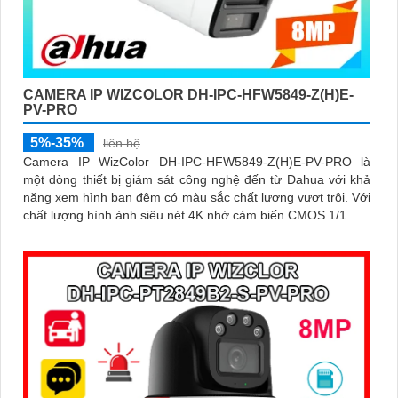
CAMERA IP WIZCOLOR DH-IPC-HFW5849-Z(H)E-
PV-PRO
5%-35%
liên hệ
Camera IP WizColor DH-IPC-HFW5849-Z(H)E-PV-PRO là
một dòng thiết bị giám sát công nghệ đến từ Dahua với khả
năng xem hình ban đêm có màu sắc chất lượng vượt trội. Với
chất lượng hình ảnh siêu nét 4K nhờ cảm biến CMOS 1/1