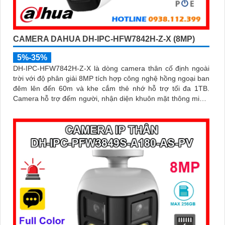
CAMERA DAHUA DH-IPC-HFW7842H-Z-X (8MP)
5%-35%
DH-IPC-HFW7842H-Z-X là dòng camera thân cố định ngoài
trời với độ phân giải 8MP tích hợp công nghệ hồng ngoại ban
đêm lên đến 60m và khe cắm thẻ nhớ hỗ trợ tối đa 1TB.
Camera hỗ trợ đếm người, nhận diện khuôn mặt thông minh,
chuẩn nén POE, đạt tiêu chuẩn chống nước IP67, phù hợp
cho các khu vực giám sát ngoài trời, hỗ trợ tính năng quản lý
chỗ đỗ xe hiệu quả cho các bãi giữ xe