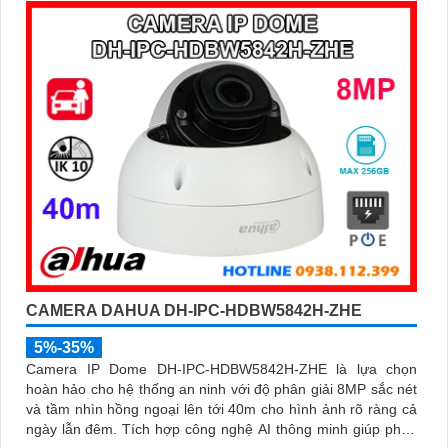
công nghệ phân biệt người và phương tiện, nâng cao độ
chính xác trong cảnh báo, hỗ trợ POE tiện lợi
CAMERA DAHUA DH-IPC-HDBW5842H-ZHE
5%-35%
Camera IP Dome DH-IPC-HDBW5842H-ZHE là lựa chọn
hoàn hảo cho hệ thống an ninh với độ phân giải 8MP sắc nét
và tầm nhìn hồng ngoại lên tới 40m cho hình ảnh rõ ràng cả
ngày lẫn đêm. Tích hợp công nghệ AI thông minh giúp phân