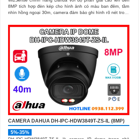
WizSense chính hãng Dahua với độ phân giải cao lên đến
8MP tích hợp đèn kép cho hình ảnh có màu ban đêm, tầm
nhìn hồng ngoại 30m, camera đảm bảo ghi hình rõ nét trong
mọi điều kiện ánh sáng. Hỗ trợ khe thẻ nhớ lên đến 512GB,
tích hợp micro ghi âm, chuẩn POE và khả năng nhận diện
chính xác người và phương tiện giám sát an ninh tốt
CAMERA DAHUA DH-IPC-HDW3849T-ZS-IL (8MP)
5%-35%
DH-IPC-HDW3849T-ZS-IL là camera IP dome trong nhà