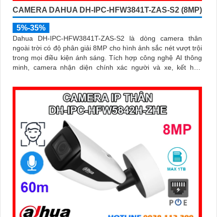
CAMERA DAHUA DH-IPC-HFW3841T-ZAS-S2 (8MP)
5%-35%
Dahua DH-IPC-HFW3841T-ZAS-S2 là dòng camera thân
ngoài trời có độ phân giải 8MP cho hình ảnh sắc nét vượt trội
trong mọi điều kiện ánh sáng. Tích hợp công nghệ AI thông
minh, camera nhận diện chính xác người và xe, kết hợp
micro ghi âm, hồng ngoại ban đêm 60m và khe thẻ nhớ lên
đến 256GB mang đến giải pháp giám sát toàn diện và hiệu
quả