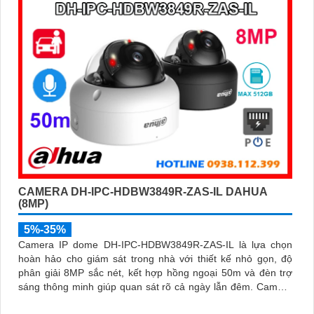
CAMERA DH-IPC-HDBW3849R-ZAS-IL DAHUA
(8MP)
5%-35%
Camera IP dome DH-IPC-HDBW3849R-ZAS-IL là lựa chọn
hoàn hảo cho giám sát trong nhà với thiết kế nhỏ gọn, độ
phân giải 8MP sắc nét, kết hợp hồng ngoại 50m và đèn trợ
sáng thông minh giúp quan sát rõ cả ngày lẫn đêm. Camera
được tích hợp micro ghi âm, khe thẻ nhớ lên đến 512GB và