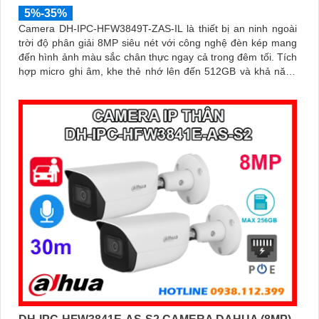
5%-35%
Camera DH-IPC-HFW3849T-ZAS-IL là thiết bị an ninh ngoài
trời độ phân giải 8MP siêu nét với công nghệ đèn kép mang
đến hình ảnh màu sắc chân thực ngay cả trong đêm tối. Tích
hợp micro ghi âm, khe thẻ nhớ lên đến 512GB và khả năng
nhận diện thông minh giúp phân biệt chính xác giữa người và
xe, nâng cao hiệu quả giám sát với thiết kế chuẩn IP67 chống
bụi nước và hỗ trợ PoE giá rẻ