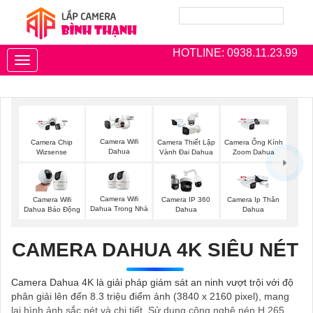
HOTLINE: 0938.11.23.99
Toggle
navigation
Camera Wifi
Camera Chip
Camera Thiết Lập
Camera Ống Kính
Dahua
Wizsense
Vành Đai Dahua
Zoom Dahua
Camera Wifi
Camera Wifi
Camera IP 360
Camera Ip Thân
Dahua Trong Nhà
Dahua Báo Động
Dahua
Dahua
CAMERA DAHUA 4K SIÊU NÉT
Camera Dahua 4K là giải pháp giám sát an ninh vượt trội với độ
phân giải lên đến 8.3 triệu điểm ảnh (3840 x 2160 pixel), mang
lại hình ảnh sắc nét và chi tiết. Sử dụng công nghệ nén H.265