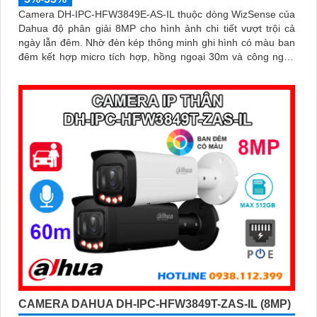
Camera DH-IPC-HFW3849E-AS-IL thuộc dòng WizSense của
Dahua độ phân giải 8MP cho hình ảnh chi tiết vượt trội cả
ngày lẫn đêm. Nhờ đèn kép thông minh ghi hình có màu ban
đêm kết hợp micro tích hợp, hồng ngoại 30m và công nghệ
AI nhận diện chính xác người và xe, giúp tăng cường bảo
mật hiệu quả
CAMERA DAHUA DH-IPC-HFW3849T-ZAS-IL (8MP)