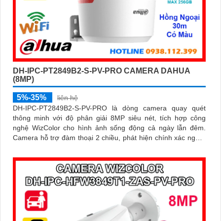
DH-IPC-PT2849B2-S-PV-PRO CAMERA DAHUA
(8MP)
5%-35%
liên hệ
DH-IPC-PT2849B2-S-PV-PRO là dòng camera quay quét
thông minh với độ phân giải 8MP siêu nét, tích hợp công
nghệ WizColor cho hình ảnh sống động cả ngày lẫn đêm.
Camera hỗ trợ đàm thoại 2 chiều, phát hiện chính xác người
và phương tiện báo động thông minh