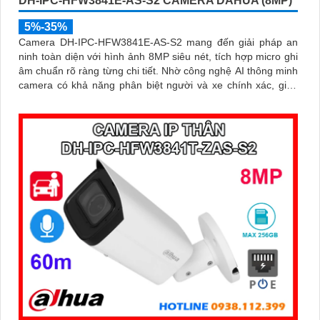
DH-IPC-HFW3841E-AS-S2 CAMERA DAHUA (8MP)
5%-35%
Camera DH-IPC-HFW3841E-AS-S2 mang đến giải pháp an
ninh toàn diện với hình ảnh 8MP siêu nét, tích hợp micro ghi
âm chuẩn rõ ràng từng chi tiết. Nhờ công nghệ AI thông minh
camera có khả năng phân biệt người và xe chính xác, giúp
giám sát hiệu quả và hạn chế cảnh báo giả