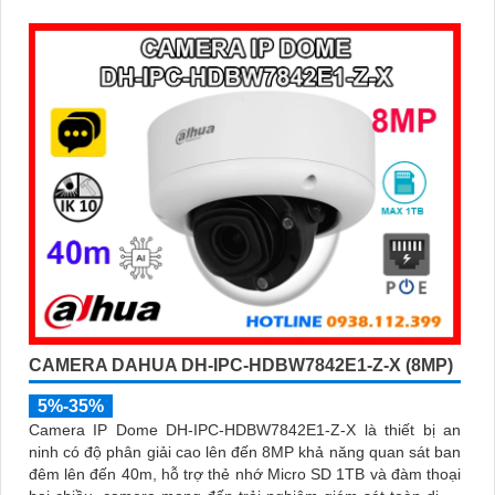
biệt chuyển động giữa người và phương tiện, hạn chế cảnh
báo sai, đi kèm khe cắm thẻ nhớ 256GB lưu trữ lâu dài, hỗ
trợ POE tiện lợi và mức giá phải chăng
CAMERA DAHUA DH-IPC-HDBW7842E1-Z-X (8MP)
5%-35%
Camera IP Dome DH-IPC-HDBW7842E1-Z-X là thiết bị an
ninh có độ phân giải cao lên đến 8MP khả năng quan sát ban
đêm lên đến 40m, hỗ trợ thẻ nhớ Micro SD 1TB và đàm thoại