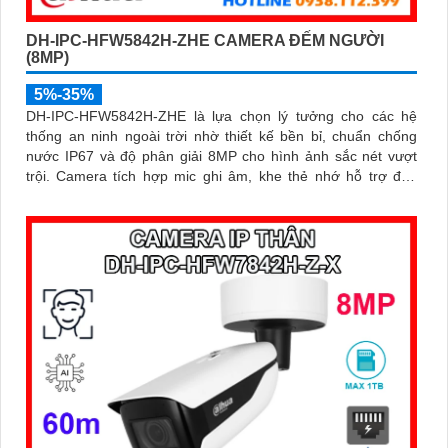
DH-IPC-HFW5842H-ZHE CAMERA ĐẾM NGƯỜI
(8MP)
5%-35%
DH-IPC-HFW5842H-ZHE là lựa chọn lý tưởng cho các hệ
thống an ninh ngoài trời nhờ thiết kế bền bỉ, chuẩn chống
nước IP67 và độ phân giải 8MP cho hình ảnh sắc nét vượt
trội. Camera tích hợp mic ghi âm, khe thẻ nhớ hỗ trợ đến
1TB, hồng ngoại tầm xa 60m và kết nối PoE giúp lắp đặt dễ
dàng, tiết kiệm chi phí