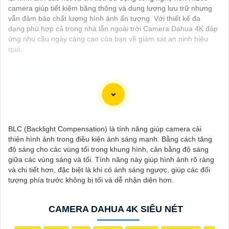
camera giúp tiết kiệm băng thông và dung lượng lưu trữ nhưng
vẫn đảm bảo chất lượng hình ảnh ấn tượng. Với thiết kế đa
dạng phù hợp cả trong nhà lẫn ngoài trời Camera Dahua 4K đáp
ứng nhu cầu ngày càng cao của bạn về giám sát an ninh hiệu
quả.
Dạ chắc chắn, đây là tư vấn của tôi về Camera Dahua chính
hãng giá rẻ và chất lượng:
1:
Camera Dahua là một thương hiệu nổi tiếng về sản phẩm an
BLC (Backlight Compensation) là tính năng giúp camera cải
ninh và giám sát.⚒
2:
Để Hoàn toàn tin cậy mua Camera Dahua
thiện hình ảnh trong điều kiện ánh sáng mạnh. Bằng cách tăng
chính hãng, bạn nên mua từ các cửa hàng uy tín hoặc các đại lý
độ sáng cho các vùng tối trong khung hình, cân bằng độ sáng
chính thức của Dahua.☄️
3:
Mức giá của Camera Dahua có thể
giữa các vùng sáng và tối. Tính năng này giúp hình ảnh rõ ràng
thay đổi tùy vào model và chức năng của camera. Bạn nên tìm
và chi tiết hơn, đặc biệt là khi có ánh sáng ngược, giúp các đối
hiểu kỹ trước khi đầu tư.🎖️
4:
Chất lượng của Camera Dahua
tượng phía trước không bị tối và dễ nhận diện hơn.
được đánh giá cao với độ phân giải cao, tính năng thông minh
và độ tin cậy.💖
5:
Nếu bạn muốn tìm camera Dahua giá rẻ, bạn
có thể tham khảo trên các website thương mại điện tử hoặc tại
CAMERA DAHUA 4K SIÊU NÉT
các cửa hàng điện tử.
Hy vọng rằng những thông tin trên sẽ giúp bạn chọn lựa được