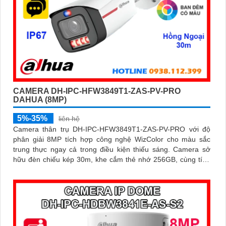
CAMERA DH-IPC-HFW3849T1-ZAS-PV-PRO
DAHUA (8MP)
5%-35%
liên hệ
Camera thân trụ DH-IPC-HFW3849T1-ZAS-PV-PRO với độ
phân giải 8MP tích hợp công nghệ WizColor cho màu sắc
trung thực ngay cả trong điều kiện thiếu sáng. Camera sở
hữu đèn chiếu kép 30m, khe cắm thẻ nhớ 256GB, cùng tính
năng phát hiện thông minh và cảnh báo chủ động, giúp giám
sát hiệu quả và phản ứng kịp thời