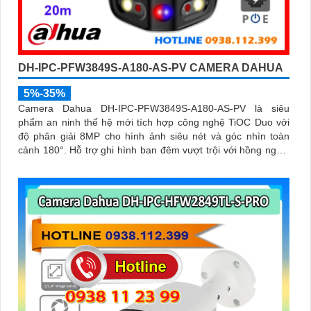
DH-IPC-PFW3849S-A180-AS-PV CAMERA DAHUA
5%-35%
Camera Dahua DH-IPC-PFW3849S-A180-AS-PV là siêu
phẩm an ninh thế hệ mới tích hợp công nghệ TiOC Duo với
độ phân giải 8MP cho hình ảnh siêu nét và góc nhìn toàn
cảnh 180°. Hỗ trợ ghi hình ban đêm vượt trội với hồng ngoại
25m, full color 20m, đàm thoại hai chiều rõ ràng, cùng khe
cắm thẻ nhớ 256GB đáp ứng nhu cầu lưu trữ dài hạn, thiết kế
chuẩn IP67 chống bụi nước, cấp nguồn POE