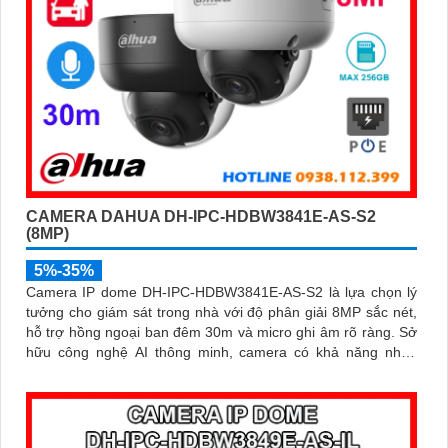
CAMERA DAHUA DH-IPC-HDBW3841E-AS-S2
(8MP)
5%-35%
Camera IP dome DH-IPC-HDBW3841E-AS-S2 là lựa chọn lý
tưởng cho giám sát trong nhà với độ phân giải 8MP sắc nét,
hỗ trợ hồng ngoại ban đêm 30m và micro ghi âm rõ ràng. Sở
hữu công nghệ AI thông minh, camera có khả năng nhận
diện và phân biệt chuyển động của người và phương tiện,
tăng độ chính xác trong cảnh báo an ninh