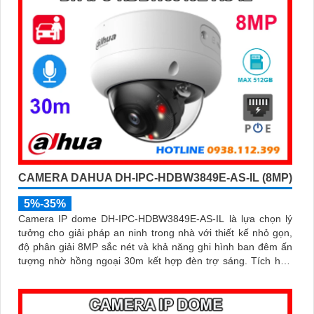
CAMERA DAHUA DH-IPC-HDBW3849E-AS-IL (8MP)
5%-35%
Camera IP dome DH-IPC-HDBW3849E-AS-IL là lựa chọn lý
tưởng cho giải pháp an ninh trong nhà với thiết kế nhỏ gọn,
độ phân giải 8MP sắc nét và khả năng ghi hình ban đêm ấn
tượng nhờ hồng ngoại 30m kết hợp đèn trợ sáng. Tích hợp
micro thu âm, khe cắm thẻ nhớ đến 512GB và công nghệ AI
thông minh giúp phân biệt chính xác người và phương tiện hỗ
trợ POE, giảm thiểu báo động giả hiệu quả