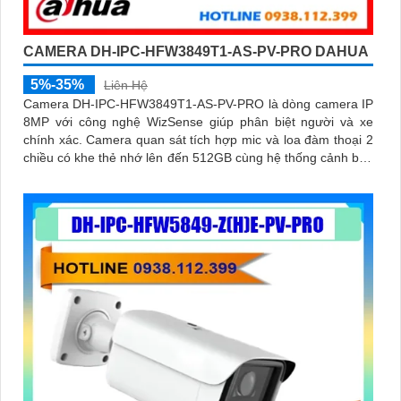
CAMERA DH-IPC-HFW3849T1-AS-PV-PRO DAHUA
5%-35%
Liên Hệ
Camera DH-IPC-HFW3849T1-AS-PV-PRO là dòng camera IP
8MP với công nghệ WizSense giúp phân biệt người và xe
chính xác. Camera quan sát tích hợp mic và loa đàm thoại 2
chiều có khe thẻ nhớ lên đến 512GB cùng hệ thống cảnh báo
chủ động với đèn xanh đỏ và âm thanh