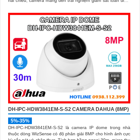
hai chiều, camera mang đến trải nghiệm giám sát toàn diện.
Đặc biệt, các tính năng AI thông minh như nhận diện khuôn
mặt và đếm người giúp nâng cao hiệu quả quản lý và an ninh
cho mọi không gian trong nhà
DH-IPC-HDW3841EM-S-S2 CAMERA DAHUA (8MP)
5%-35%
DH-IPC-HDW3841EM-S-S2 là camera IP dome trong nhà
thuộc dòng WizSense có độ phân giải 8MP cho hình ảnh cực