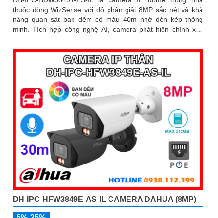
thuộc dòng WizSense với độ phân giải 8MP sắc nét và khả
năng quan sát ban đêm có màu 40m nhờ đèn kép thông
minh. Tích hợp công nghệ AI, camera phát hiện chính xác
người và phương tiện, kết hợp micro ghi âm và khe thẻ nhớ
hỗ trợ đến 512GB đảm bảo lưu trữ linh hoạt và chi tiết, hỗ trợ
PoE tiện lợi đây là giải pháp giám sát an ninh hiệu quả
DH-IPC-HFW3849E-AS-IL CAMERA DAHUA (8MP)
5%-35%