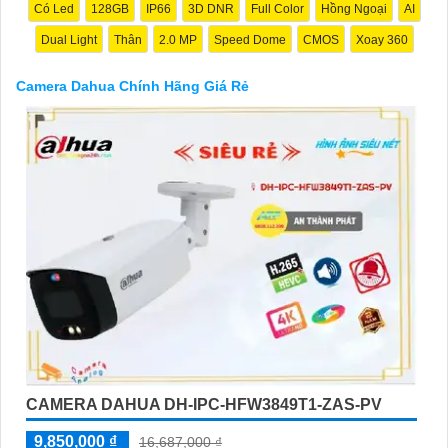
Camera Dahua chính hãng, giá rẻ và chất lượng. Nếu bạn có
Có Led
128GB
IP66
3D DNR
Full Color
Hồng Ngoại
AI
thêm câu hỏi hoặc cần tư vấn thêm, đừng ngần ngại để lại Cung
Dual Light
Thân
2.0 MP
Speed Dome
CMOS
Xoay 360
cấp cho công trình biết.
Camera Dahua Chính Hãng Giá Rẻ
'
CAMERA DAHUA DH-IPC-HFW3849T1-ZAS-PV
9,850,000 ₫
16,687,000 ₫