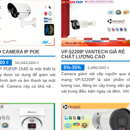
D CAMERA IP POE
VP-5220IP VANTECH GIÁ RẺ
CHẤT LƯỢNG CAO
00 ₫
10,343,000 ₫
5%-35%
1,980,000 ₫
P POEVP-154D là một thiết bị
Camera giám sát cấp nguồn qua 
y được sử dụng để giám sát
mạng VP-5220IP là sản phẩm ch
i hình ảnh và âm thanh tại một
lượng cao, đáng tin cậy trong việc g
 thể. Camera này có khả năng
sát trong điều kiện ngày và đêm. Với độ
 liệu qua mạng thông...
phân giải 5