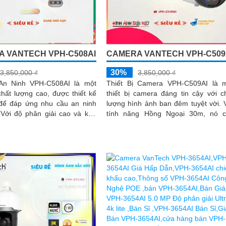
 VANTECH VPH-C508AI
CAMERA VANTECH VPH-C509
30%
3,850,000 ₫
3,850,000 ₫
An Ninh VPH-C508AI là một
Thiết Bị Camera VPH-C509AI là 
hất lượng cao, được thiết kế
thiết bị camera đáng tin cậy với c
 để đáp ứng nhu cầu an ninh
lượng hình ảnh ban đêm tuyệt vời. Với
ả
tính năng Hồng Ngoại 30m, nó 
sát trong bóng tối,...
phép giám sát chính xác trong 
trường ánh sáng yếu