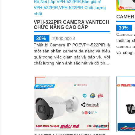
CAMERA
VPH-522PIR CAMERA VANTECH
CHỨC NĂNG CAO CẤP
30%
Camera 
30%
2,900,000 ₫
thiết bị 
Thiết bị Camera IP POEVPH-522PIR là
camera an ninh. Với
một sản phẩm camera đa năng và hiệu
và công 
quả trong việc giám sát và bảo vệ. Với
hình ảnh
chất lượng hình ảnh sắc nét và độ phân
chất lượn
giải cao, nó mang lại khả năng quan sát
rõ nét ngay cả trong điều kiện ánh sáng
yếu