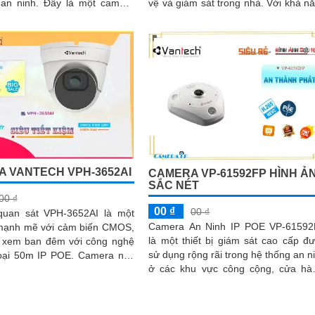
 Đây là một camera
vệ và giám sát trong nhà. Với khả năng
r over Ethernet), có nghĩa...
chống ngược sáng DWDR 120d
camera...
 VANTECH VPH-3652AI
CAMERA VP-61592FP HÌNH Ả
SẮC NÉT
00 ₫
00 ₫
00 ₫
uan sát VPH-3652AI là một
Camera An Ninh IP POE VP-6159
ạnh mẽ với cảm biến CMOS,
là một thiết bị giám sát cao cấp đ
 xem ban đêm với công nghệ
sử dụng rộng rãi trong hệ thống an n
50m IP POE. Camera này
ở các khu vực công cộng, cửa hà
ng xử lý hình ảnh thiếu sáng
văn phòng và gia đình. Với độ phân giải
công nghệ Hồng Ngoại SMD
2MP, chất lượng hình ảnh rõ nét và 
nét