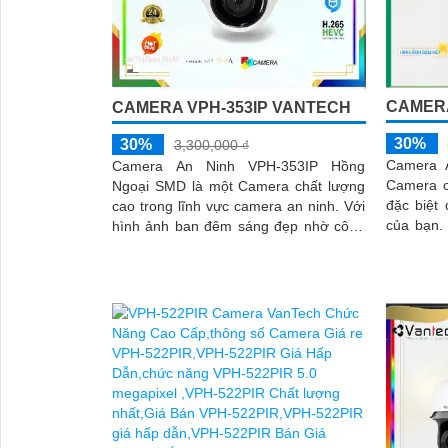
CAMERA
CAMERA VPH-353IP VANTECH
30%
30%
3,300,000 ₫
Camera 
Camera An Ninh VPH-353IP Hồng
Camera c
Ngoại SMD là một Camera chất lượng
đặc biệt
cao trong lĩnh vực camera an ninh. Với
của bạn. Với độ phân giải cao và kh
hình ảnh ban đêm sáng đẹp nhờ công
năng quan 
nghệ Hồng Ngoại 30m, bạn có thể yên
tâm giám sát cả ngày lẫn đêm