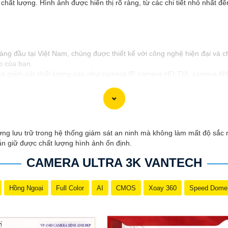
chất lượng. Hình ảnh được hiển thị rõ ràng, từ các chi tiết nhỏ nhất 
g đầu tại Việt Nam, chúng được thiết kế với công nghệ hiện đại và ch
p của bạn.
 giám sát chất lượng cao như camera IP, camera HD-TVI, camera AHD
uẩn chất lượng cao, đáng tin cậy và dễ sử dụng.
ốt và hỗ trợ khách hàng chu đáo. Đội ngũ nhân viên kỹ thuật chuyên 
h tốt cho ngôi nhà hoặc doanh nghiệp của mình, Camera Vantech Việt 
ng lưu trữ trong hệ thống giám sát an ninh mà không làm mất độ sắc n
n giữ được chất lượng hình ảnh ổn định.
CAMERA ULTRA 3K VANTECH
Hồng Ngoại
Full Color
AI
CMOS
Xoay 360
Speed Dome