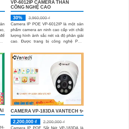
VP-6012IP CAMERA THÂN
CÔNG NGHỆ CAO
30%
3,960,000 ₫
sản
Camera IP POE VP-6012IP là một sản
ao,
phẩm camera an ninh cao cấp với chất
 để
lượng hình ảnh sắc nét và độ phân giải
hất
cao. Được trang bị công nghệ POE
(Power over Ethernet), giúp tiết kiệm
thời gian và công sức trong việc cấu
hình và cài đặt
AI
CAMERA VP-183DA VANTECH ✨
2,200,000 ₫
2,200,000 ₫
PH-
Camera IP POE Sắt Nét VP-183DA là