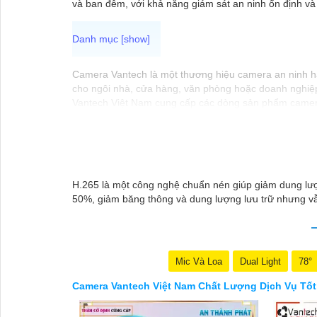
và ban đêm, với khả năng giám sát an ninh ổn định và 
Camera Vantech là một thương hiệu camera an ninh hàn
cho ngôi nhà, cửa hàng, văn phòng hoặc doanh nghiệ
Vantech Việt Nam cung cấp các dòng sản phẩm camera
Các sản phẩm của Vantech được sản xuất theo tiêu ch
Điểm mạnh của Camera Vantech là chất lượng dịch vụ t
camera phù hợp với nhu cầu và ngân sách của bạn.
Nếu bạn đang tìm kiếm một giải pháp giám sát an nin
tưởng.
H.265 là một công nghệ chuẩn nén giúp giảm dung lượ
50%, giảm băng thông và dung lượng lưu trữ nhưng vẫ
Mic Và Loa
Dual Light
78°
Camera Vantech Việt Nam Chất Lượng Dịch Vụ Tốt