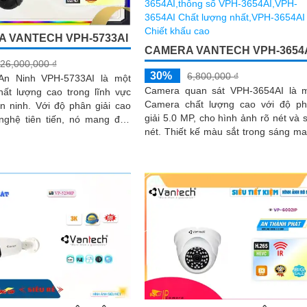
 VANTECH VPH-5733AI
CAMERA VANTECH VPH-3654
26,000,000 ₫
30%
6,800,000 ₫
An Ninh VPH-5733AI là một
Camera quan sát VPH-3654AI là 
chất lượng cao trong lĩnh vực
Camera chất lượng cao với độ p
 độ phân giải cao
giải 5.0 MP, cho hình ảnh rõ nét và 
nghệ tiên tiến, nó mang đến
nét. Thiết kế màu sắt trong sáng mang
 sắc nét và chất lượng video
lại tính thẩm mỹ và độ bền cao
g cao