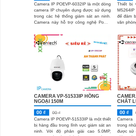
Camera IP POEVP-6032IP là một dòng
Thiết bị
camera IP chuyên dụng được sử dụng
M5264IP 
trong các hệ thống giám sát an ninh.
để đảm b
Camera này hỗ trợ công nghệ Power
văn phòng
over Ethernet (POE), cho phép truyền...
Với công
CAMERA VP-51533IP HỒNG
CAMERA
NGOẠI 150M
CHẤT 
00 ₫
00 ₫
00 ₫
Camera IP POEVP-51533IP là một thiết
Camera 
bị hàng đầu trong lĩnh vực giám sát an
trong nh
ninh. Với độ phân giải cao 5.0MP,
được sử 