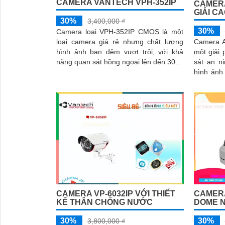
CAMERA VANTECH VPH-352IP
CAMERA
GIẢI C
30%
3,400,000 ₫
30%
Camera loại VPH-352IP CMOS là một
Camera A
loại camera giá rẻ nhưng chất lượng
một giải
hình ảnh ban đêm vượt trội, với khả
sát an ninh hi
năng quan sát hồng ngoại lên đến 30m.
hình ảnh
Hình ảnh được chụp cực kỳ sắc nét và
xem trong
chi tiết với độ phân giải Ultra 4k lite
CAMERA VP-6032IP VỚI THIẾT
CAMERA
KẾ THÂN CHỐNG NƯỚC
DOME 
30%
30%
3,800,000 ₫