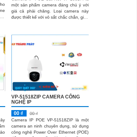
cho
một sản phẩm camera đáng chú ý với
giá cả phải chăng. Loại camera này
 độ
được thiết kế với vỏ sắt chắc chắn, giúp
bảo vệ camera khỏi các tác động bên
ngoài
VP-51518ZIP CAMERA CÔNG
NGHỆ IP
00 ₫
00 ₫
dây
Camera IP POE VP-51518ZIP là một
ẩm
camera an ninh chuyên dụng, sử dụng
bảo
công nghệ Power Over Ethernet (POE)