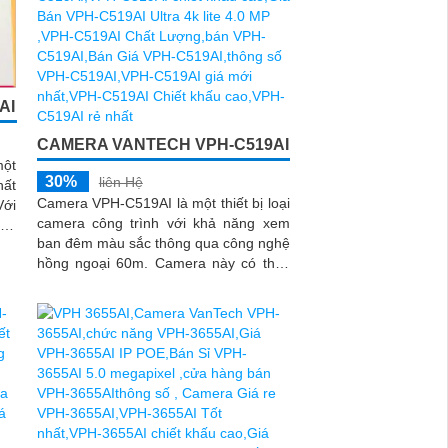
AI
CAMERA VANTECH VPH-C519AI
một
30%
liên Hệ
hất
Camera VPH-C519AI là một thiết bị loại
camera công trình với khả năng xem
cho
ban đêm màu sắc thông qua công nghệ
môi
hồng ngoại 60m. Camera này có thiết
kế thân kim loại, chất lượng...