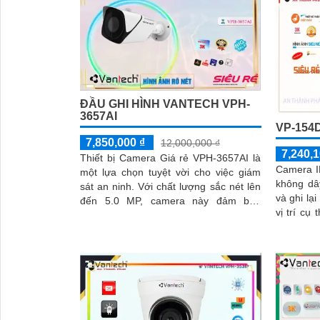
ĐẦU GHI HÌNH VANTECH VPH-
3657AI
VP-154
7,850,000 ₫
12,000,000 ₫
7,240,1
Thiết bị Camera Giá rẻ VPH-3657AI là
Camera I
một lựa chọn tuyệt vời cho việc giám
không dâ
sát an ninh. Với chất lượng sắc nét lên
và ghi lạ
đến 5.0 MP, camera này đảm bảo
vị trí cụ
những hình ảnh sắc nét và rõ ràng
truyền dữ
'