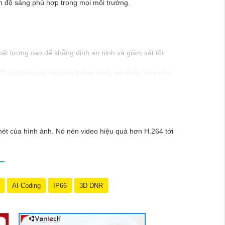
đến độ sáng phù hợp trong mọi môi trường.
ất lượng cao để khẳng định an ninh và giám sát tốt
, camera wifi, camera thông minh, và nhiều hơn nữa.
nghiệp của Vantech sẽ giúp bạn lựa chọn giải pháp
Nam là một lựa chọn hàng đầu mà bạn có thể tin
ét của hình ảnh. Nó nén video hiệu quả hơn H.264 tới
AI Coding
IP66
3D DNR