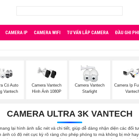
CAMERA IP
CAMERA WIFI
TƯ VẤN LẮP CAMERA
ĐẦU GHI PH
a Có Auto
Camera Vantech
Camera Vantech
Camera Ip Ful
ng Vantech
Hình Ảnh 1080P
Starlight
Vantec
CAMERA ULTRA 3K VANTECH
mang lại hình ảnh sắc nét và chi tiết, giúp dễ dàng nhận diện các đối
h ảnh có độ nét cực kỳ rõ ràng cho phép phóng to mà không bị mờ hay