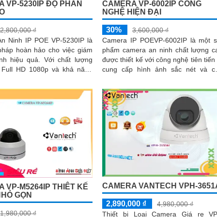
 VP-5230IP ĐỘ PHÂN
CAMERA VP-6002IP CÔNG
AO
NGHỆ HIỆN ĐẠI
30%
2,800,000 ₫
3,600,000 ₫
n Ninh IP POE VP-5230IP là
Camera IP POEVP-6002IP là một 
 pháp hoàn hảo cho việc giám
phẩm camera an ninh chất lượng c
ệu quả. Với chất lượng
được thiết kế với công nghệ tiên tiến
 Full HD 1080p và khả năng
cung cấp hình ảnh sắc nét và c
 ban đêm thông qua công...
lượng. Với chức năng Power over...
CAMERA VANTECH VPH-3651
 VP-M5264IP THIÊT KẾ
NHỎ GỌN
2,890,000 ₫
4,980,000 ₫
1,980,000 ₫
Thiết bị Loại Camera Giá re V