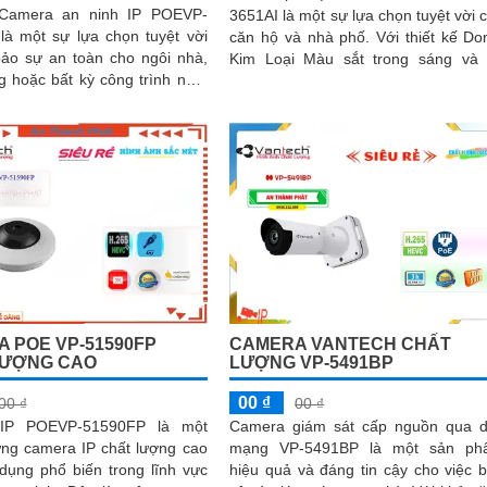
 Camera an ninh IP POEVP-
3651AI là một sự lựa chọn tuyệt vời 
là một sự lựa chọn tuyệt vời
căn hộ và nhà phố. Với thiết kế Dome
ảo sự an toàn cho ngôi nhà,
Kim Loại Màu sắt trong sáng và
 hoặc bất kỳ công trình nào.
phân giải 5
 nghệ hình sáng hơn CMOS,...
 POE VP-51590FP
CAMERA VANTECH CHẤT
LƯỢNG CAO
LƯỢNG VP-5491BP
00 ₫
00 ₫
00 ₫
IP POEVP-51590FP là một
Camera giám sát cấp nguồn qua 
ững camera IP chất lượng cao
mạng VP-5491BP là một sản ph
dụng phổ biến trong lĩnh vực
hiệu quả và đáng tin cậy cho việc 