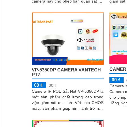
camera này cho phép bạn quan sát chi
giám sát an ninh.
tiết và rõ nét
PoE (Powe
CAMERA
VP-5350DP CAMERA VANTECH
PTZ
00 ₫
00 ₫
00 ₫
Camera q
Camera IP POE Sắt Nét VP-5350DP là
Camera m
một sản phẩm chất lượng cao trong
cho phép
việc giám sát an ninh. Với chip CMOS
Hồng Ngoại 
màu, sản phẩm giúp hình ảnh trở nên
có khả nă
sắc nét hơn
tốt nhờ 