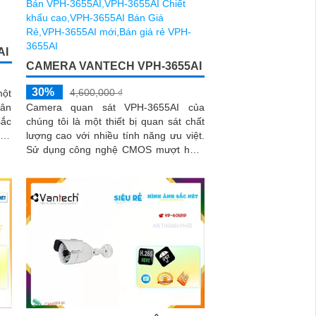
AI
CAMERA VANTECH VPH-3655AI
30%
4,600,000 ₫
một
hân
Camera quan sát VPH-3655AI của
sắc
chúng tôi là một thiết bị quan sát chất
lượng cao với nhiều tính năng ưu việt.
Sử dụng công nghệ CMOS mượt hơn,
camera cho phép các hình ảnh được
chụp và truyền tải một cách mượt mà
và rõ ràng