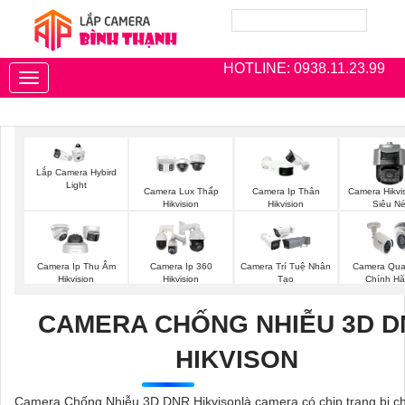
HOTLINE: 0938.11.23.99
Toggle
navigation
Lắp Camera Hybird
Light
Camera Lux Thấp
Camera Ip Thân
Camera Hikvi
Hikvision
Hikvision
Siêu Né
Camera Ip Thu Âm
Camera Ip 360
Camera Trí Tuệ Nhân
Camera Qua
Hikvision
Hikvision
Tạo
Chính H
CAMERA CHỐNG NHIỄU 3D D
HIKVISON
Camera Chống Nhiễu 3D DNR Hikvisonlà camera có chip trang bị c