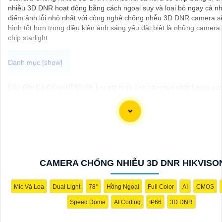
nhiễu 3D DNR hoạt động bằng cách ngoại suy và loại bỏ ngay cả n
điểm ảnh lỗi nhỏ nhất với công nghệ chống nhễu 3D DNR camera s
hình tốt hơn trong điều kiện ánh sáng yếu đặt biệt là những camera
chip starlight
Đầu Ghi Có Cổng HDMI 8K lưu trữ hình ảnh và video chất lượng cao
này đem đến hình ảnh sắc nét, chi tiết và phân giải cao, giúp bạn th
mọi diễn biến một cách rõ ràng và chính xác. Bên cạnh đó là khả nă
trữ hình ảnh chất lượng mang lại sự dễ dàng trong việc quản lý và g
an ninh.
CAMERA CHỐNG NHIỄU 3D DNR HIKVISO
Mic Và Loa
Dual Light
78°
Hồng Ngoại
Full Color
AI
CMOS
Speed Dome
AI Coding
IP66
3D DNR