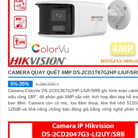
CAMERA QUAY QUÉT 6MP DS-2CD1T67G2HP-LIUF/S
5%-35%
6,290,000 ₫
Camera ColorVu DS-2CD1367G2HP-LIUF/SRB ghi hình toàn cảnh 
siêu rộng 180°, độ phân giải 6MP sắc nét, tích hợp đèn kép hỗ trợ
ban đêm. Camera còn có mic, loa đàm thoại, khe thẻ nhớ 512GB, WDR
120dB và khả năng chống báo động giả bằng công nghệ phân tí
ảnh thông minh