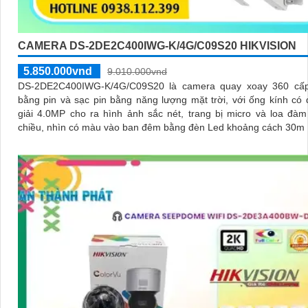
CAMERA DS-2DE2C400IWG-K/4G/C09S20 HIKVISION
5.850.000vnd
9.010.000vnd
DS-2DE2C400IWG-K/4G/C09S20 là camera quay xoay 360 cấ
bằng pin và sạc pin bằng năng lượng mặt trời, với ống kính có
giải 4.0MP cho ra hình ảnh sắc nét, trang bị micro và loa đàm
chiều, nhìn có màu vào ban đêm bằng đèn Led khoảng cách 30m