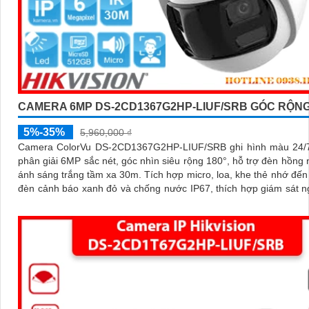
CAMERA 6MP DS-2CD1367G2HP-LIUF/SRB GÓC RỘNG
5%-35%
5,960,000 ₫
Camera ColorVu DS-2CD1367G2HP-LIUF/SRB ghi hình màu 24/7
phân giải 6MP sắc nét, góc nhìn siêu rộng 180°, hỗ trợ đèn hồng 
ánh sáng trắng tầm xa 30m. Tích hợp micro, loa, khe thẻ nhớ đến 512GB,
đèn cảnh báo xanh đỏ và chống nước IP67, thích hợp giám sát ng
hiệu quả