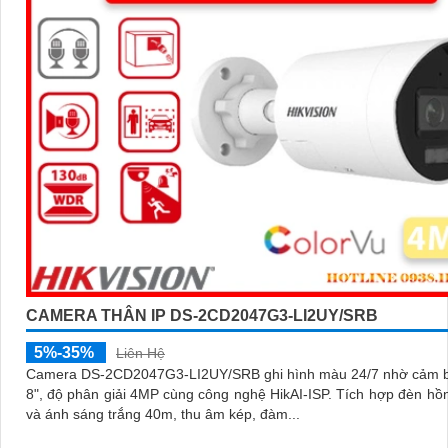
CAMERA THÂN IP DS-2CD2047G3-LI2UY/SRB
5%-35%
Liên Hệ
Camera DS-2CD2047G3-LI2UY/SRB ghi hình màu 24/7 nhờ cảm bi
8", độ phân giải 4MP cùng công nghệ HikAI-ISP. Tích hợp đèn hồng ngoại
và ánh sáng trắng 40m, thu âm kép, đàm...