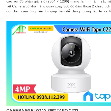
cao với độ phân giải 2K (2304 × 1296) mang lại hình ảnh sắc né
tiết Camera có khả năng quay xoay 360 độ đàm thoại 2 chiều tích
gọi điện cảm ứng tiện lợi giúp bạn dễ dàng tương tác từ xa 
camera còn được trang bị công nghệ phát hiện chuyển động th
tăng cường an ninh cho không gian của bạn. Loại Camera quan 
Không Dây CS-C6N-R105-1L3WF 3
CAMERA WI-FI XOAY 360º TAPO C222