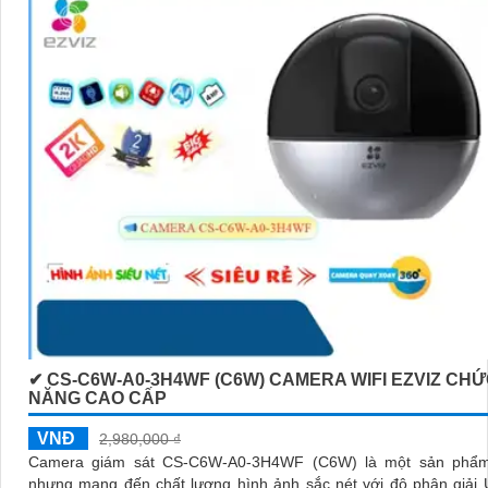
'
✔ CS-C6W-A0-3H4WF (C6W) CAMERA WIFI EZVIZ CH
NĂNG CAO CẤP
VNĐ
2,980,000 ₫
Camera giám sát CS-C6W-A0-3H4WF (C6W) là một sản phẩm
nhưng mang đến chất lượng hình ảnh sắc nét với độ phân giải U