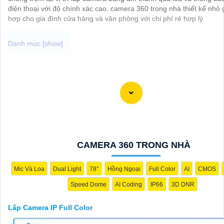
điện thoại với độ chính xác cao. camera 360 trong nhà thiết kế nhỏ
hợp cho gia đình cửa hàng và văn phòng với chi phí rẻ hơp lý
Camera IP Full Color Công nghệ phù hợp sử dụng trong các môi tr
ánh sáng yếu, giúp quan sát rõ nét ngay cả vào ban đêm. Với khả n
thị màu sắc sắc nét, camera sẽ giúp bạn giám sát đầy đủ chi tiết và
mọi hoạt động xung quanh, hình ảnh có màu ban đêm như ban ngà
CAMERA 360 TRONG NHÀ
Mic Và Loa
Dual Light
78°
Hồng Ngoại
Full Color
AI
CMOS
Speed Dome
AI Coding
IP66
3D DNR
Lắp Camera IP Full Color