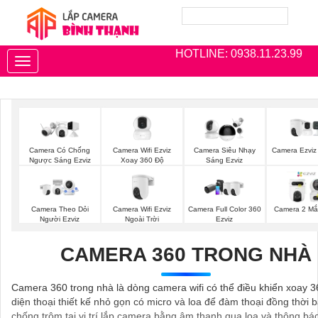
HOTLINE: 0938.11.23.99
Toggle
navigation
Camera Wifi Ezviz
Camera Ezviz
Camera Có Chống
Camera Siêu Nhạy
Xoay 360 Độ
Ngược Sáng Ezviz
Sáng Ezviz
Camera Wifi Ezviz
Camera Theo Dỏi
Camera Full Color 360
Camera 2 Mắt
Ngoài Trời
Người Ezviz
Ezviz
CAMERA 360 TRONG NHÀ
Camera 360 trong nhà là dòng camera wifi có thể điều khiển xoay 3
diện thoại thiết kế nhỏ gọn có micro và loa để đàm thoại đồng thời 
chống trộm tại vị trí lắp camera bằng âm thanh qua loa và thông bá