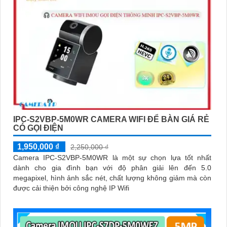
IPC-S2VBP-5M0WR CAMERA WIFI ĐỂ BÀN GIÁ RẺ
CÓ GỌI ĐIỆN
1,950,000 ₫
2,250,000 ₫
Camera IPC-S2VBP-5M0WR là một sự chọn lựa tốt nhất
dành cho gia đình bạn với độ phân giải lên đến 5.0
megapixel, hình ảnh sắc nét, chất lượng không giảm mà còn
được cải thiện bởi công nghệ IP Wifi