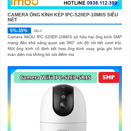
CAMERA ỐNG KÍNH KÉP IPC-S20EP-10M0S SIÊU
NÉT
5%-35%
00 ₫
Camera IMOU IPC-S20EP-10M0S sở hữu hai ống kính 5MP
mang đến khả năng quan sát 360° với độ chi tiết vượt trội.
Một ống kính cố định kết hợp ống kính xoay giúp ghi hình
toàn diện mà không bỏ sót điểm mù