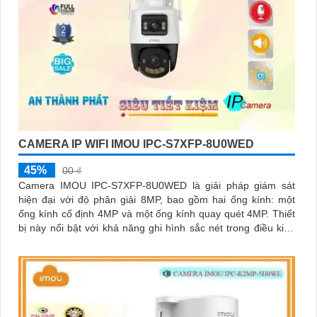
CAMERA IP WIFI IMOU IPC-S7XFP-8U0WED
45%
00 ₫
Camera IMOU IPC-S7XFP-8U0WED là giải pháp giám sát
hiện đại với độ phân giải 8MP, bao gồm hai ống kính: một
ống kính cố định 4MP và một ống kính quay quét 4MP. Thiết
bị này nổi bật với khả năng ghi hình sắc nét trong điều kiện
ánh sáng yếu nhờ công nghệ AURORA siêu nhạy sáng