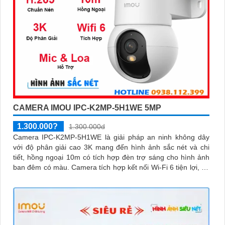
CAMERA IMOU IPC-K2MP-5H1WE 5MP
1.300.000?
1.300.000d
Camera IPC-K2MP-5H1WE là giải pháp an ninh không dây
với độ phân giải cao 3K mang đến hình ảnh sắc nét và chi
tiết, hồng ngoại 10m có tích hợp đèn trợ sáng cho hình ảnh
ban đêm có màu. Camera tích hợp kết nối Wi-Fi 6 tiện lợi, hỗ
trợ giám sát từ xa qua điện thoại