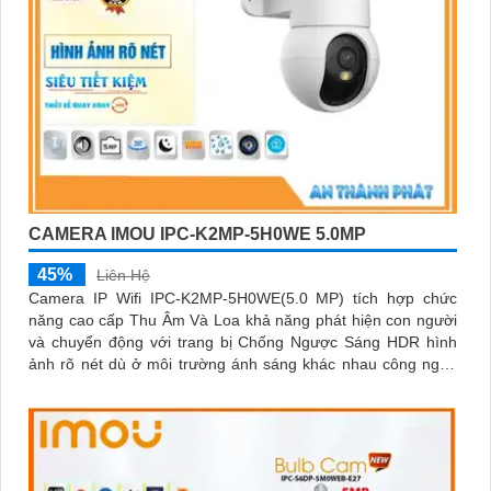
CAMERA IMOU IPC-K2MP-5H0WE 5.0MP
45%
Liên Hệ
Camera IP Wifi IPC-K2MP-5H0WE(5.0 MP) tích hợp chức
năng cao cấp Thu Âm Và Loa khả năng phát hiện con người
và chuyển động với trang bị Chống Ngược Sáng HDR hình
ảnh rõ nét dù ở môi trường ánh sáng khác nhau công nghệ
xử lý hình ảnh thiếu sáng có màu ban đêm mang lại hình ảnh
sắc nét