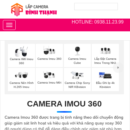
HOTLINE: 0938.11.23.99
Toggle
navigation
Camera Imou 360
Camera Imou
Lắp Đặt Camera
Camera Wifi Imou
Cube
Imou Trong Nhà
360
Camera Imou Mới
Camera Nén Hình
Camera Chip Sony
Đầu Ghi Ip 4k
H.265 Imou
NIR KBvision
Kbvision
CAMERA IMOU 360
Camera Imou 360 được trang bị tính năng theo dõi chuyển động
giúp giám sát linh hoạt và hiệu quả với khả năng quay xoay 360
độ người dùng có thể dễ dàng điều chỉnh góc giám sát phù hợp