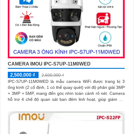
CAMERA IMOU IPC-S7UP-11M0WED
2,500,000 ₫
2,600,000 ₫
IPC-S7UP-11M0WED là mẫu camera WiFi được trang bị 3
ống kính (2 cố định, 1 có thể quay quét) với độ phân giải 3MP
+ 3MP + 5MP, mang đến góc nhìn toàn cảnh rõ nét. Camera
hỗ trợ 4 chế độ quan sát ban đêm linh hoạt, giúp giám sát
hiệu quả trong mọi điều kiện ánh sáng