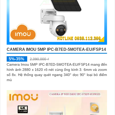
CAMERA IMOU 5MP IPC-B7ED-5MOTEA-EU/FSP14
5%-35%
2,090,000 ₫
Camera Imou 5MP IPC-B7ED-5MOTEA-EU/FSP14 mang đến
hình ảnh 2880 x 1620 rõ nét cùng ống kính 3. 6mm và zoom
số 8x. Hệ thống quay quét ngang 340° dọc 90° loại bỏ điểm
mù