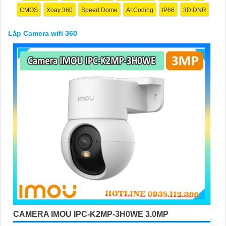
CMOS
Xoay 360
Speed Dome
AI Coding
IP66
3D DNR
Lắp Camera wifi 360
'
CAMERA IMOU IPC-K2MP-3H0WE 3.0MP