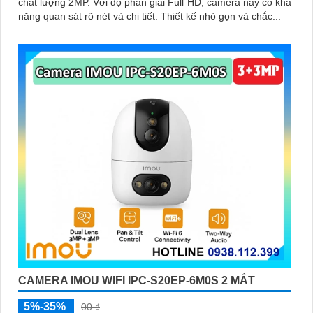
chất lượng 2MP. Với độ phân giải Full HD, camera này có khả
năng quan sát rõ nét và chi tiết. Thiết kế nhỏ gọn và chắc...
CAMERA IMOU WIFI IPC-S20EP-6M0S 2 MẮT
5%-35%
00 ₫