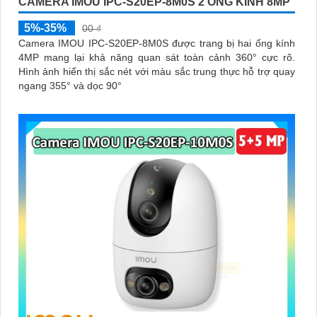
CAMERA IMOU IPC-S20EP-8M0S 2 ỐNG KÍNH 8MP
5%-35%
00 ₫
Camera IMOU IPC-S20EP-8M0S được trang bị hai ống kính
4MP mang lại khả năng quan sát toàn cảnh 360° cực rõ.
Hình ảnh hiển thị sắc nét với màu sắc trung thực hỗ trợ quay
ngang 355° và dọc 90°