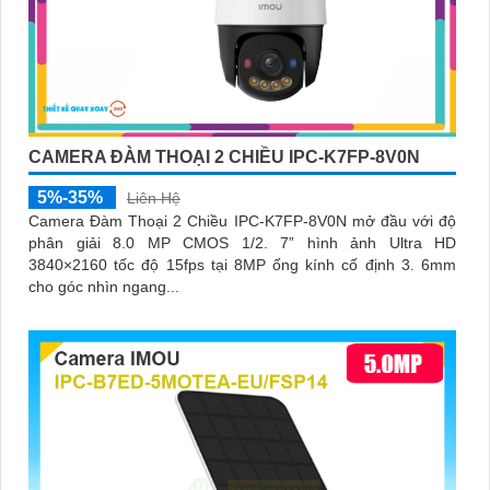
CAMERA ĐÀM THOẠI 2 CHIỀU IPC-K7FP-8V0N
5%-35%
Liên Hệ
Camera Đàm Thoại 2 Chiều IPC-K7FP-8V0N mở đầu với độ
phân giải 8.0 MP CMOS 1/2. 7” hình ảnh Ultra HD
3840×2160 tốc độ 15fps tại 8MP ống kính cố định 3. 6mm
cho góc nhìn ngang...