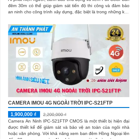
đêm 30m có thể giúp giám sát tiến độ thi công và đảm bảo
an ninh cho công trình xây dựng, đặc biệt là trong những khu
vực mà việc đi lại khó khăn hoặc không có sẵn kết nối mạng
ổn định. Camera IPC-K7FP-3H0TE-EU sử dụng công nghệ
nhận diện người và động vật, kết hợp Wifi không dây
CAMERA IMOU 4G NGOÀI TRỜI IPC-S21FTP
1,900,000 ₫
2,200,000 ₫
Camera An Ninh IPC-S21FTP CMOS là một thiết bị hiện đại
được thiết kế để giám sát và bảo vệ an toàn của ngôi nhà
hoặc văn phòng. Với khả năng xem ban đêm Hồng Ngoại lên