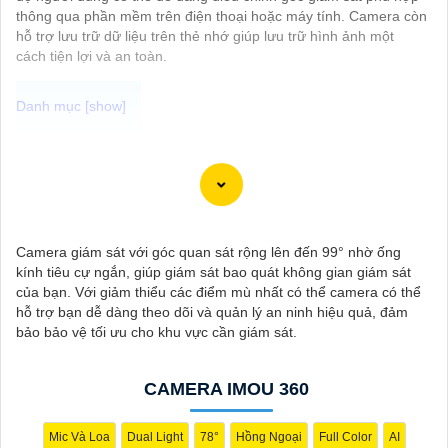
thông qua phần mềm trên điện thoại hoặc máy tính. Camera còn
hỗ trợ lưu trữ dữ liệu trên thẻ nhớ giúp lưu trữ hình ảnh một
cách tiện lợi và an toàn.
"Camera wifi 360 với độ phân giải cao, vượt trội, mang đến hình
ảnh sắc nét và rõ ràng giúp bạn giám sát mọi góc độ của không
gian một cách dễ dàng. Với khả năng xoay 360 độ, camera sẽ
ghi lại mọi diễn biến trong phạm vi quét mà không bỏ sót bất kỳ
chi tiết nào. Cài đặt và sử dụng camera qua kết nối wifi cũng rất
Camera giám sát với góc quan sát rộng lên đến 99° nhờ ống
tiện lợi, bạn có thể theo dõi từ xa thông qua ứng dụng di động
kính tiêu cự ngắn, giúp giám sát bao quát không gian giám sát
một cách đơn giản. Camera wifi 360 là sự lựa chọn hoàn hảo để
của bạn. Với giảm thiểu các điểm mù nhất có thể camera có thể
bảo vệ nhà cửa, văn phòng hoặc cửa hàng của bạn 24/7 mà
hỗ trợ bạn dễ dàng theo dõi và quản lý an ninh hiệu quả, đảm
không phải lo lắng về chất lượng hình ảnh. Hãy trải nghiệm công
bảo bảo vệ tối ưu cho khu vực cần giám sát.
nghệ hiện đại và an ninh tối ưu với Camera wifi 360 hình ảnh
sắc nét của chúng tôi ngay hôm nay!"
CAMERA IMOU 360
Mic Và Loa
Dual Light
78°
Hồng Ngoại
Full Color
AI