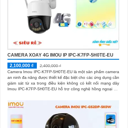
CAMERA XOAY 4G IMOU IP IPC-K7FP-5H0TE-EU
2,100,000 ₫
2,400,000 ₫
Camera Imou IPC-K7FP-5H0TE-EU là một sản phẩm camera
an ninh đa năng được thiết kế đặc biệt cho các ứng dụng cần
giám sát từ xa trong điều kiện không có kết nối mạng dây
Imou IPC-K7FP-5H0TE-EU hỗ trợ công nghệ hồng ngoại với
khả năng nhìn đêm lên đến 30 mét.