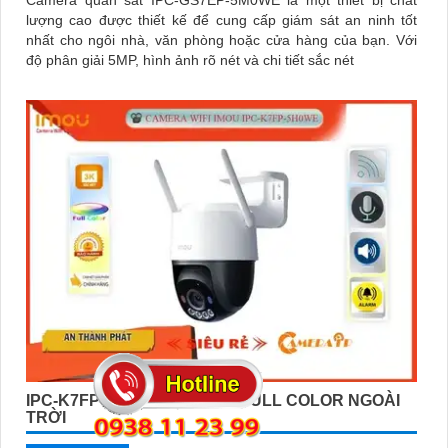
Camera quan sát IPC-GS7EP-5M0WE là một thiết bị chất
lượng cao được thiết kế để cung cấp giám sát an ninh tốt
nhất cho ngôi nhà, văn phòng hoặc cửa hàng của bạn. Với
độ phân giải 5MP, hình ảnh rõ nét và chi tiết sắc nét
IPC-K7FP-5H0WE CAMERA FULL COLOR NGOÀI
TRỜI