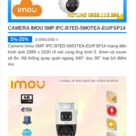
CAMERA IMOU 5MP IPC-B7ED-5MOTEA-EU/FSP14
5%-35%
2,090,000 ₫
Camera Imou 5MP IPC-B7ED-5MOTEA-EU/FSP14 mang đến
hình ảnh 2880 x 1620 rõ nét cùng ống kính 3. 6mm và zoom
số 8x. Hệ thống quay quét ngang 340° dọc 90° loại bỏ điểm
mù