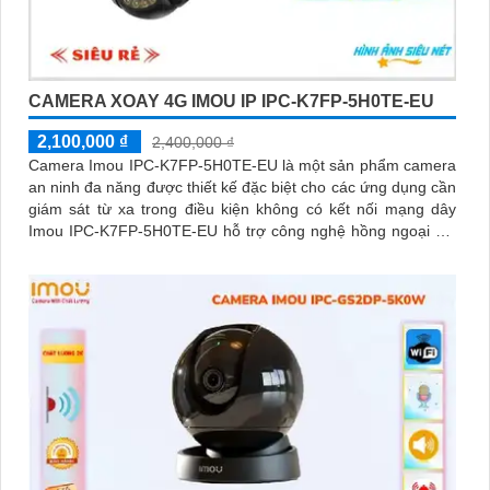
CAMERA XOAY 4G IMOU IP IPC-K7FP-5H0TE-EU
2,100,000 ₫
2,400,000 ₫
Camera Imou IPC-K7FP-5H0TE-EU là một sản phẩm camera
an ninh đa năng được thiết kế đặc biệt cho các ứng dụng cần
giám sát từ xa trong điều kiện không có kết nối mạng dây
Imou IPC-K7FP-5H0TE-EU hỗ trợ công nghệ hồng ngoại với
khả năng nhìn đêm lên đến 30 mét.