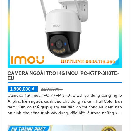
CAMERA NGOÀI TRỜI 4G IMOU IPC-K7FP-3H0TE-
EU
1,900,000 ₫
2,200,000 ₫
Camera 4G imou IPC-K7FP-3H0TE-EU sử dụng công nghệ
AI phát hiện người, cảnh báo chủ động và xem Full Color ban
đêm 30m có thể giúp giám sát tiến độ thi công và đảm bảo
an ninh cho công trình xây dựng, đặc biệt là trong những khu
vực mà việc đi lại khó khăn hoặc không có sẵn kết nối mạng
ổn định. Camera IPC-K7FP-3H0TE-EU sử dụng công nghệ
nhận diện người và động vật, kết hợp Wifi không dây