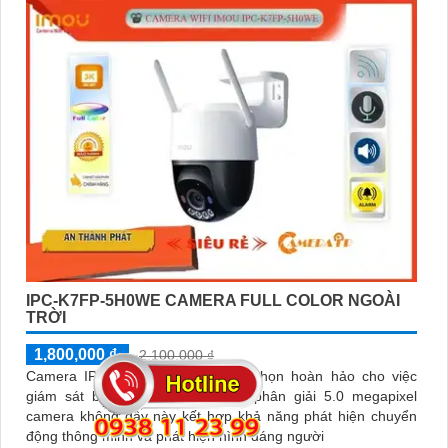
IPC-K7FP-5H0WE CAMERA FULL COLOR NGOÀI
TRỜI
1,800,000 ₫
2,100,000 ₫
Camera IPC-K7FP-5H0WE là lựa chọn hoàn hảo cho việc
giám sát bảo vệ tài sản Với độ phân giải 5.0 megapixel
camera không dây này kết hợp khả năng phát hiện chuyển
động thông minh và phát hiện hình dáng người