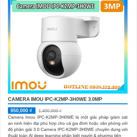
sự trợ giúp nhanh chóng khi cần thiết.
Hy vọng những thông tin trên giúp bạn tìm được lựa chọn hoàn
hảo cho Camera Wifi Imou giá rẻ.
'
CAMERA IMOU IPC-K2MP-3H0WE 3.0MP
950,000 ₫
1,400,000 ₫
Camera Imou IPC-K2MP-3H0WE là một giải pháp giám sát
an ninh hiện đại phù hợp cho cả gia đình hoặc văn phòng với
độ phân giải 3.0 Camera IPC-K2MP-3H0WE chuyên dụng với
thuật toán AI deep learning phân biệt người & phương tiện