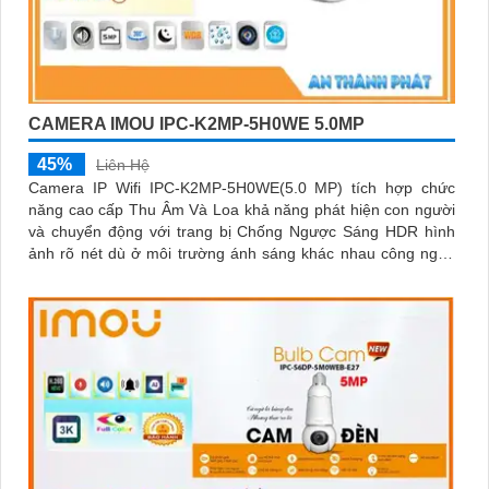
CAMERA IMOU IPC-K2MP-5H0WE 5.0MP
45%
Liên Hệ
Camera IP Wifi IPC-K2MP-5H0WE(5.0 MP) tích hợp chức
năng cao cấp Thu Âm Và Loa khả năng phát hiện con người
và chuyển động với trang bị Chống Ngược Sáng HDR hình
ảnh rõ nét dù ở môi trường ánh sáng khác nhau công nghệ
xử lý hình ảnh thiếu sáng có màu ban đêm mang lại hình ảnh
sắc nét