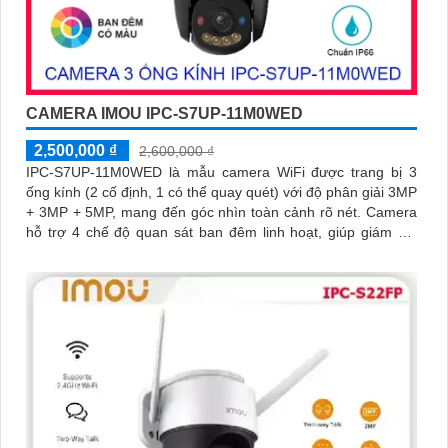
CAMERA IMOU IPC-S7UP-11M0WED
2,500,000 ₫
2,600,000 ₫
IPC-S7UP-11M0WED là mẫu camera WiFi được trang bị 3
ống kính (2 cố định, 1 có thể quay quét) với độ phân giải 3MP
+ 3MP + 5MP, mang đến góc nhìn toàn cảnh rõ nét. Camera
hỗ trợ 4 chế độ quan sát ban đêm linh hoạt, giúp giám sát
hiệu quả trong mọi điều kiện ánh sáng