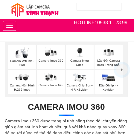
HOTLINE: 0938.11.23.99
Toggle
navigation
Camera Imou 360
Camera Imou
Lắp Đặt Camera
Camera Wifi Imou
Cube
Imou Trong Nhà
360
Camera Imou Mới
Camera Nén Hình
Camera Chip Sony
Đầu Ghi Ip 4k
H.265 Imou
NIR KBvision
Kbvision
CAMERA IMOU 360
Camera Imou 360 được trang bị tính năng theo dõi chuyển động
giúp giám sát linh hoạt và hiệu quả với khả năng quay xoay 360
độ người dùng có thể dễ dàng điều chỉnh góc giám sát phù hợp