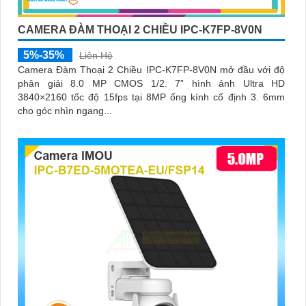
CAMERA ĐÀM THOẠI 2 CHIỀU IPC-K7FP-8V0N
5%-35%
Liên Hệ
Camera Đàm Thoại 2 Chiều IPC-K7FP-8V0N mở đầu với độ
phân giải 8.0 MP CMOS 1/2. 7” hình ảnh Ultra HD
3840×2160 tốc độ 15fps tại 8MP ống kính cố định 3. 6mm
cho góc nhìn ngang...