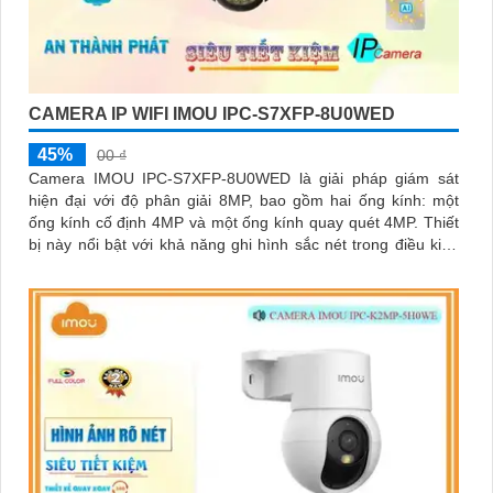
CAMERA IP WIFI IMOU IPC-S7XFP-8U0WED
45%
00 ₫
Camera IMOU IPC-S7XFP-8U0WED là giải pháp giám sát
hiện đại với độ phân giải 8MP, bao gồm hai ống kính: một
ống kính cố định 4MP và một ống kính quay quét 4MP. Thiết
bị này nổi bật với khả năng ghi hình sắc nét trong điều kiện
ánh sáng yếu nhờ công nghệ AURORA siêu nhạy sáng