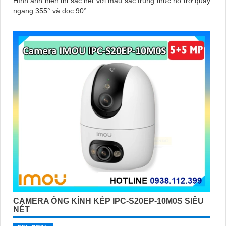
Hình ảnh hiển thị sắc nét với màu sắc trung thực hỗ trợ quay
ngang 355° và dọc 90°
CAMERA ỐNG KÍNH KÉP IPC-S20EP-10M0S SIÊU
NÉT