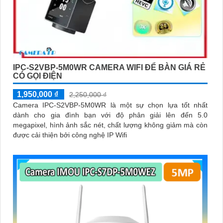
IPC-S2VBP-5M0WR CAMERA WIFI ĐỂ BÀN GIÁ RẺ
CÓ GỌI ĐIỆN
1,950,000 ₫
2,250,000 ₫
Camera IPC-S2VBP-5M0WR là một sự chọn lựa tốt nhất
dành cho gia đình bạn với độ phân giải lên đến 5.0
megapixel, hình ảnh sắc nét, chất lượng không giảm mà còn
được cải thiện bởi công nghệ IP Wifi