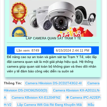
LẮP CAMERA QUAN SÁT TRẠM Y TẾ
Lần xem: 8749
6/15/2024 2:44:11 PM
Để nâng cao sự an toàn và giám sát tại Trạm Y Tế, việc lắp
đặt camera quan sát là một giải pháp hiệu quả. Hệ thống
camera giúp quan sát toàn bộ không gian và theo dõi nhân
viên y tế đảm bảo công việc diễn ra suôn sẻ
Thông Tin:
Camera Hikvision DS-2CD2T43G2-4I
Camera
Hikvision DS-2XC6625G0(D)
Camera Kbvision KX-A2011LN-
A
Camera KBvision KX-E1204FN2
❇ Camera IPC-A22EP-
H-V2
Lắp Camera Wifi Giá Rẻ Đang Khuyến Mãi
Mẫu