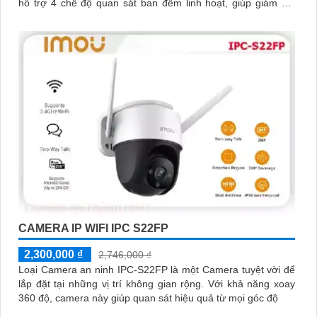
hỗ trợ 4 chế độ quan sát ban đêm linh hoạt, giúp giám sát
hiệu quả trong mọi điều kiện ánh sáng
CAMERA IP WIFI IPC S22FP
2,300,000 ₫
2,746,000 ₫
Loại Camera an ninh IPC-S22FP là một Camera tuyệt vời để
lắp đặt tại những vị trí không gian rộng. Với khả năng xoay
360 độ, camera này giúp quan sát hiệu quả từ mọi góc độ