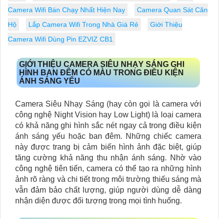
Camera Wifi Bán Chạy Nhất Hiện Nay
Camera Quan Sát Căn
Hộ
Lắp Camera Wifi Trong Nhà Giá Rẻ
Giới Thiệu
Camera Wifi Dùng Pin EZVIZ CB1
GIỚI THIỆU CAMERA SIÊU NHẠY SÁNG GHI
HÌNH BAN ĐÊM CÓ MÀU TRONG ĐIỀU KIỆN
ÁNH SÁNG YẾU
Camera Siêu Nhạy Sáng (hay còn gọi là camera với
công nghệ Night Vision hay Low Light) là loại camera
có khả năng ghi hình sắc nét ngay cả trong điều kiện
ánh sáng yếu hoặc ban đêm. Những chiếc camera
này được trang bị cảm biến hình ảnh đặc biệt, giúp
tăng cường khả năng thu nhận ánh sáng. Nhờ vào
công nghệ tiên tiến, camera có thể tạo ra những hình
ảnh rõ ràng và chi tiết trong môi trường thiếu sáng mà
vẫn đảm bảo chất lượng, giúp người dùng dễ dàng
nhận diện được đối tượng trong mọi tình huống.