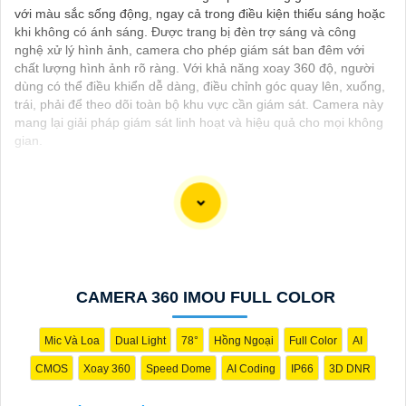
với màu sắc sống động, ngay cả trong điều kiện thiếu sáng hoặc
khi không có ánh sáng. Được trang bị đèn trợ sáng và công
nghệ xử lý hình ảnh, camera cho phép giám sát ban đêm với
chất lượng hình ảnh rõ ràng. Với khả năng xoay 360 độ, người
dùng có thể điều khiển dễ dàng, điều chỉnh góc quay lên, xuống,
trái, phải để theo dõi toàn bộ khu vực cần giám sát. Camera này
mang lại giải pháp giám sát linh hoạt và hiệu quả cho mọi không
gian.
Camera Siêu Nhạy Sáng là một giải pháp lý tưởng cho việc giám
sát trong điều kiện ánh sáng yếu hoặc hạn chế, giúp bạn có
những hình ảnh rõ nét ngay cả trong điều kiện ánh sáng kém.
Với khả năng nhạy sáng cao, camera này sẽ giúp bạn quan sát
CAMERA 360 IMOU FULL COLOR
và ghi lại mọi diễn biến một cách chi tiết và chính xác.
Camera Siêu Nhạy Sáng là một lựa chọn phù hợp cho việc giám
Mic Và Loa
Dual Light
78°
Hồng Ngoại
Full Color
AI
sát an ninh trong các khu vực yêu cầu sự rõ ràng chi tiết trong
CMOS
Xoay 360
Speed Dome
AI Coding
IP66
3D DNR
hình ảnh vào điều kiện ánh sáng yếu. Hãy đầu tư vào cameđể
bảo vệ và giám sát an ninh hiệu quả hơn.