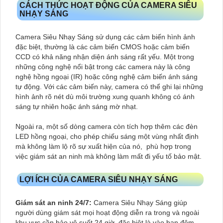
CÁCH THỨC HOẠT ĐỘNG CỦA CAMERA SIÊU
NHẠY SÁNG
Camera Siêu Nhạy Sáng sử dụng các cảm biến hình ảnh
đặc biệt, thường là các cảm biến CMOS hoặc cảm biến
CCD có khả năng nhận diện ánh sáng rất yếu. Một trong
những công nghệ nổi bật trong các camera này là công
nghệ hồng ngoại (IR) hoặc công nghệ cảm biến ánh sáng
tự động. Với các cảm biến này, camera có thể ghi lại những
hình ảnh rõ nét dù môi trường xung quanh không có ánh
sáng tự nhiên hoặc ánh sáng mờ nhạt.
Ngoài ra, một số dòng camera còn tích hợp thêm các đèn
LED hồng ngoại, cho phép chiếu sáng một vùng nhất định
mà không làm lộ rõ sự xuất hiện của nó, phù hợp trong
việc giám sát an ninh mà không làm mất đi yếu tố bảo mật.
LỢI ÍCH CỦA CAMERA SIÊU NHẠY SÁNG
Giám sát an ninh 24/7:
Camera Siêu Nhạy Sáng giúp
người dùng giám sát mọi hoạt động diễn ra trong và ngoài
khu vực cần bảo vệ suốt 24 giờ, đặc biệt là vào ban đêm