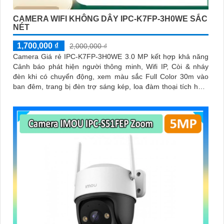
CAMERA WIFI KHÔNG DÂY IPC-K7FP-3H0WE SẮC
NÉT
1,700,000 ₫
2,000,000 ₫
Camera Giá rẻ IPC-K7FP-3H0WE 3.0 MP kết hợp khả năng
Cảnh báo phát hiện người thông minh, Wifi IP, Còi & nháy
đèn khi có chuyển động, xem màu sắc Full Color 30m vào
ban đêm, trang bị đèn trợ sáng kép, loa đàm thoại tích hợp,
Chống Ngược Sáng HDR