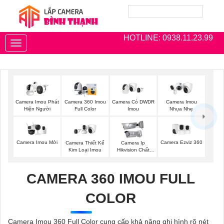
HOTLINE: 0938.11.23.99
Toggle
navigation
Camera Imou Phát
Camera 360 Imou
Camera Có DWDR
Camera Imou
Hiện Người
Full Color
Imou
Nhụa Nhẹ
Camera Imou Mới
Camera Ezviz 360
Camera Thiết Kế
Camera Ip
Kim Loại Imou
Hikvision Chất
Lượng
CAMERA 360 IMOU FULL
COLOR
Camera Imou 360 Full Color cung cấp khả năng ghi hình rõ nét