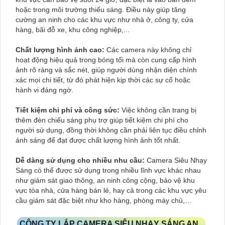
hoặc trong môi trường thiếu sáng. Điều này giúp tăng
cường an ninh cho các khu vực như nhà ở, công ty, cửa
hàng, bãi đỗ xe, khu công nghiệp,...
Chất lượng hình ảnh cao:
Các camera này không chỉ
hoạt động hiệu quả trong bóng tối mà còn cung cấp hình
ảnh rõ ràng và sắc nét, giúp người dùng nhận diện chính
xác mọi chi tiết, từ đó phát hiện kịp thời các sự cố hoặc
hành vi đáng ngờ.
Tiết kiệm chi phí và công sức:
Việc không cần trang bị
thêm đèn chiếu sáng phụ trợ giúp tiết kiệm chi phí cho
người sử dụng, đồng thời không cần phải liên tục điều chỉnh
ánh sáng để đạt được chất lượng hình ảnh tốt nhất.
Dễ dàng sử dụng cho nhiều nhu cầu:
Camera Siêu Nhạy
Sáng có thể được sử dụng trong nhiều lĩnh vực khác nhau
như giám sát giao thông, an ninh công cộng, bảo vệ khu
vực tòa nhà, cửa hàng bán lẻ, hay cả trong các khu vực yêu
cầu giám sát đặc biệt như kho hàng, phòng máy chủ,…
CÔNG TY LẮP CAMERA SIÊU NHẠY SÁNG AN