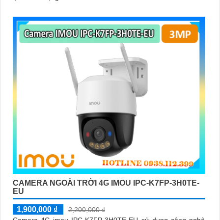
CAMERA NGOÀI TRỜI 4G IMOU IPC-K7FP-3H0TE-
EU
1,900,000 ₫
2,200,000 ₫