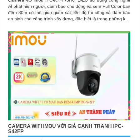
Camera 4G imou IPC-K7FP-3H0TE-EU sử dụng công nghệ
AI phát hiện người, cảnh báo chủ động và xem Full Color ban
đêm 30m có thể giúp giám sát tiến độ thi công và đảm bảo
an ninh cho công trình xây dựng, đặc biệt là trong những khu
vực mà việc đi lại khó khăn hoặc không có sẵn kết nối mạng
ổn định. Camera IPC-K7FP-3H0TE-EU sử dụng công nghệ
nhận diện người và động vật, kết hợp Wifi không dây
CAMERA WIFI IMOU VỚI GIÁ CẠNH TRANH IPC-
S42FP