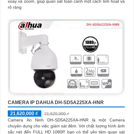
xoay và zoom, giúp quan sát toàn cảnh một cách linh hoạt và
rõ ràng
CAMERA IP DAHUA DH-SD5A225XA-HNR
21,620,000 ₫
21,620,000 ₫
Camera An Ninh DH-SD5A225XA-HNR là một Camera
chuyên dụng cho việc giám sát đêm. Với chất lượng hình ảnh
sắc nét đến FULL HD 1080P, bạn có thể yên tâm quan sát