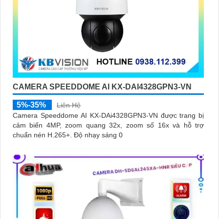
CAMERA SPEEDDOME AI KX-DAI4328GPN3-VN
5%-35%
Liên Hệ
Camera Speeddome AI KX-DAi4328GPN3-VN được trang bị
cảm biến 4MP, zoom quang 32x, zoom số 16x và hỗ trợ
chuẩn nén H.265+. Độ nhạy sáng 0