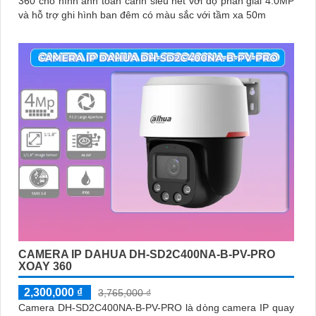
360 cho hình ảnh toàn cảnh siêu nét với độ phân giải 4.0MP
và hỗ trợ ghi hình ban đêm có màu sắc với tầm xa 50m
CAMERA IP DAHUA DH-SD2C400NA-B-PV-PRO
XOAY 360
2,300,000 ₫
3,765,000 ₫
Camera DH-SD2C400NA-B-PV-PRO là dòng camera IP quay