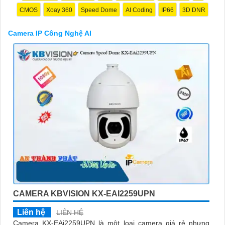
CMOS
Xoay 360
Speed Dome
AI Coding
IP66
3D DNR
Camera IP Công Nghệ AI
'
CAMERA KBVISION KX-EAI2259UPN
Liên hệ
LIÊN HỆ
Camera KX-EAi2259UPN là một loại camera giá rẻ nhưng