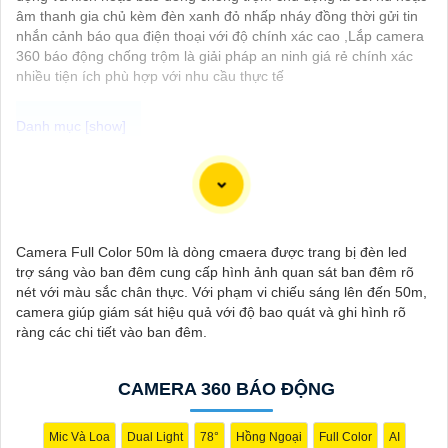
âm thanh gia chủ kèm đèn xanh đỏ nhấp nháy đồng thời gửi tin
nhắn cảnh báo qua điện thoại với độ chính xác cao ,Lắp camera
360 báo động chống trộm là giải pháp an ninh giá rẻ chính xác
nhiều tiện ích phù hợp với nhu cầu thực tế
Camera IP Công Nghệ AI là lựa chọn tối ưu cho hệ thống giám
sát an ninh, với khả năng nhận diện thông minh và tự động phân
tích hình ảnh. Nhờ vào trí tuệ nhân tạo, camera có thể phát hiện
đối tượng, nhận diện khuôn mặt, và theo dõi chuyển động với độ
Camera Full Color 50m là dòng cmaera được trang bị đèn led
chính xác cao. Hệ thống giám sát không chỉ giúp tối ưu hóa quá
trợ sáng vào ban đêm cung cấp hình ảnh quan sát ban đêm rõ
trình theo dõi mà còn tăng cường hiệu quả bảo vệ an ninh, đáp
nét với màu sắc chân thực. Với phạm vi chiếu sáng lên đến 50m,
ứng yêu cầu khắt khe của các môi trường giám sát chuyên
camera giúp giám sát hiệu quả với độ bao quát và ghi hình rõ
nghiệp. Tính năng kết nối linh hoạt và dễ dàng quản lý qua các
ràng các chi tiết vào ban đêm.
ứng dụng hoặc nền tảng web mang lại sự tiện lợi tối đa cho
người sử dụng, bảo đảm an toàn trong mọi tình huống.
CAMERA 360 BÁO ĐỘNG
Mic Và Loa
Dual Light
78°
Hồng Ngoại
Full Color
AI