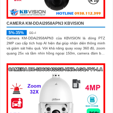
CAMERA KM-DDAI2958APN3 KBVISION
5%-35%
00 ₫
Camera KM-DDAi2958APN3 của KBVISION là dòng PTZ
2MP cao cấp tích hợp AI hiện đại giúp nhận diện thông minh
và giám sát hiệu quả. Với khả năng quay xoay 360 độ, zoom
quang 25x và tầm nhìn hồng ngoại 150m, camera đảm bảo
hình ảnh sắc nét trong mọi điều kiện