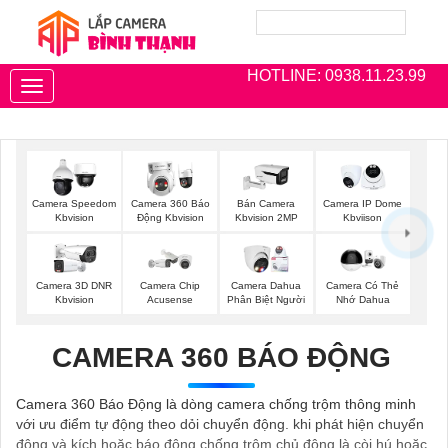
HOTLINE: 0938.11.23.99
Toggle
navigation
Camera Speedom
Camera 360 Báo
Bán Camera
Camera IP Dome
Kbvision
Động Kbvision
Kbvision 2MP
Kbviison
Camera 3D DNR
Camera Chip
Camera Dahua
Camera Có Thẻ
Kbvision
Acusense
Phân Biệt Người
Nhớ Dahua
CAMERA 360 BÁO ĐỘNG
Camera 360 Báo Động là dòng camera chống trộm thông minh
với ưu điểm tự động theo dỏi chuyển động. khi phát hiện chuyển
động và kích hoặc báo đông chống trộm chủ động là còi hú hoặc