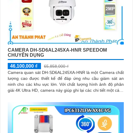
CAMERA DH-SD6AL245XA-HNR SPEEDOM
CHUYÊN DỤNG
46,100,000 ₫
65,858,000 ₫
Camera quan sát DH-SD6AL245XA-HNR là một Camera chất
lượng cao được thiết kế để đáp ứng nhu cầu giám sát an
ninh cho các khu vực lớn. Với chất lượng hình ảnh độ phân
giải 4K Ultra HD, camera này giúp ghi lại các chi tiết một cách
rõ nét và chân thực