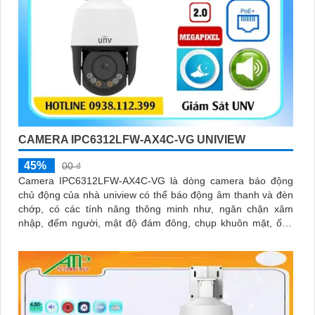
CAMERA IPC6312LFW-AX4C-VG UNIVIEW
45%
00 ₫
Camera IPC6312LFW-AX4C-VG là dòng camera báo động
chủ động của nhà uniview có thể báo động âm thanh và đèn
chớp, có các tính năng thông minh như, ngăn chặn xâm
nhập, đếm người, mật độ đám đông, chụp khuôn mặt, ống
kính có thể zoom quang học lên đến 4x