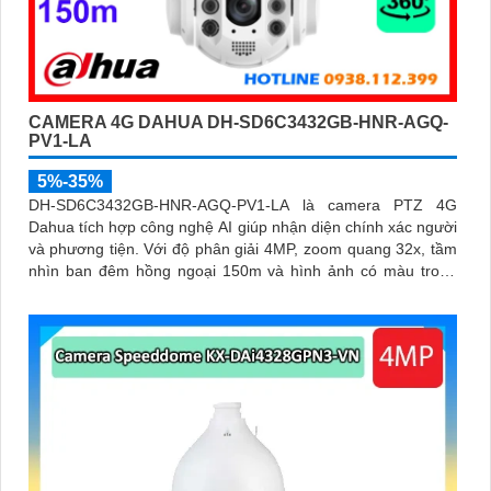
CAMERA 4G DAHUA DH-SD6C3432GB-HNR-AGQ-
PV1-LA
5%-35%
DH-SD6C3432GB-HNR-AGQ-PV1-LA là camera PTZ 4G
Dahua tích hợp công nghệ AI giúp nhận diện chính xác người
và phương tiện. Với độ phân giải 4MP, zoom quang 32x, tầm
nhìn ban đêm hồng ngoại 150m và hình ảnh có màu trong
khoảng cách 50m, camera đảm bảo quan sát rõ nét 24/7