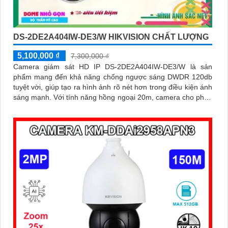
DS-2DE2A404IW-DE3/W HIKVISION CHẤT LƯỢNG
5,100,000 ₫
7,300,000 ₫
Camera giám sát HD IP DS-2DE2A404IW-DE3/W là sản
phẩm mang đến khả năng chống ngược sáng DWDR 120db
tuyệt vời, giúp tạo ra hình ảnh rõ nét hơn trong điều kiện ánh
sáng mạnh. Với tính năng hồng ngoại 20m, camera cho phép
giám sát ban đêm một cách dễ dàng