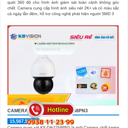
quét 360 độ cho hình ảnh giám sát toàn cảnh không góc
chết. Camera cung cấp hình ảnh siêu nét 2K+ và có màu sắc
cả ngày lẫn đêm, hỗ trợ công nghệ phát hiện người SMD 3
CAMERA KBVISION KX-DAI2258PN3
15,567,500 ₫
23,950,000 ₫
Camera quan sát KX-DAi2258PN3 là một Camera chất lượng