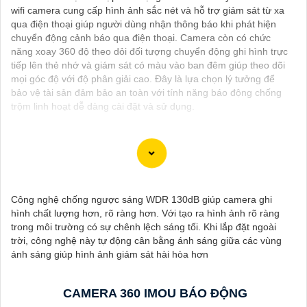
wifi camera cung cấp hình ảnh sắc nét và hỗ trợ giám sát từ xa
qua điện thoại giúp người dùng nhận thông báo khi phát hiện
chuyển động cảnh báo qua điện thoại. Camera còn có chức
năng xoay 360 độ theo dỏi đối tượng chuyển động ghi hình trực
tiếp lên thẻ nhớ và giám sát có màu vào ban đêm giúp theo dõi
mọi góc độ với độ phân giải cao. Đây là lựa chọn lý tưởng để
bảo vệ tài sản đảm bảo an toàn với tính năng báo động chống
trộm linh hoạt dễ dàng cài đặt và sử dụng.
Dưới đây là 5 lý do để bạn chọn lắp Camera Wifi Imou giá rẻ:
🌙
1:
Giá cả phải chăng: Camera Wifi Imou cung cấp các tính
Công nghệ chống ngược sáng WDR 130dB giúp camera ghi
năng hiện đại như quan sát từ xa, báo động chuyển động, và
hình chất lượng hơn, rõ ràng hơn. Với tạo ra hình ảnh rõ ràng
chất lượng hình ảnh tốt mà vẫn có mức giá hấp dẫn.
trong môi trường có sự chênh lệch sáng tối. Khi lắp đặt ngoài
➲
2:
Dễ dàng lắp đặt: Camera Imou được thiết kế dễ dàng lắp
trời, công nghệ này tự động cân bằng ánh sáng giữa các vùng
đặt, bạn có thể tự cài đặt và sử dụng mà không cần phải thuê
ánh sáng giúp hình ảnh giám sát hài hòa hơn
dịch vụ chuyên nghiệp.
💬
3:
Độ tin cậy cao: Sản phẩm của Imou được sản xuất bởi một
trong những công ty hàng đầu trong lĩnh vực an ninh và giám
CAMERA 360 IMOU BÁO ĐỘNG
sát, vì vậy bạn có thể tin tưởng vào chất lượng của sản phẩm.