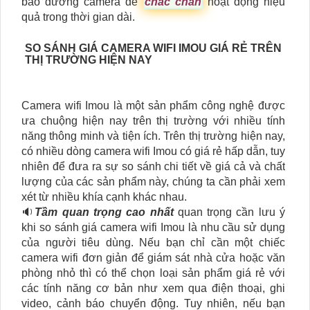
bảo dưỡng camera để
chắc chắn
hoạt động hiệu
quả trong thời gian dài.
SO SÁNH GIÁ CAMERA WIFI IMOU GIÁ RẺ TRÊN
THỊ TRƯỜNG HIỆN NAY
Camera wifi Imou là một sản phẩm công nghệ được
ưa chuộng hiện nay trên thị trường với nhiều tính
năng thông minh và tiện ích. Trên thị trường hiện nay,
có nhiều dòng camera wifi Imou có giá rẻ hấp dẫn, tuy
nhiên để đưa ra sự so sánh chi tiết về giá cả và chất
lượng của các sản phẩm này, chúng ta cần phải xem
xét từ nhiều khía cạnh khác nhau.
🔉
Tầm quan trọng cao nhất
quan trọng cần lưu ý
khi so sánh giá camera wifi Imou là nhu cầu sử dụng
của người tiêu dùng. Nếu bạn chỉ cần một chiếc
camera wifi đơn giản để giám sát nhà cửa hoặc văn
phòng nhỏ thì có thể chọn loại sản phẩm giá rẻ với
các tính năng cơ bản như xem qua điện thoại, ghi
video, cảnh báo chuyển động. Tuy nhiên, nếu bạn