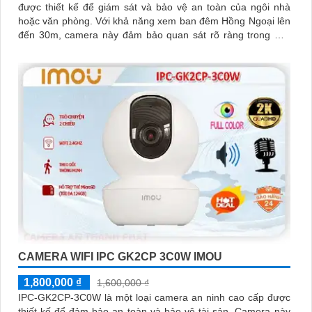
được thiết kế để giám sát và bảo vệ an toàn của ngôi nhà
hoặc văn phòng. Với khả năng xem ban đêm Hồng Ngoại lên
đến 30m, camera này đảm bảo quan sát rõ ràng trong mọi
tình huống
CAMERA WIFI IPC GK2CP 3C0W IMOU
1,800,000 ₫
1,600,000 ₫
IPC-GK2CP-3C0W là một loại camera an ninh cao cấp được
thiết kế để đảm bảo an toàn và bảo vệ tài sản. Camera này