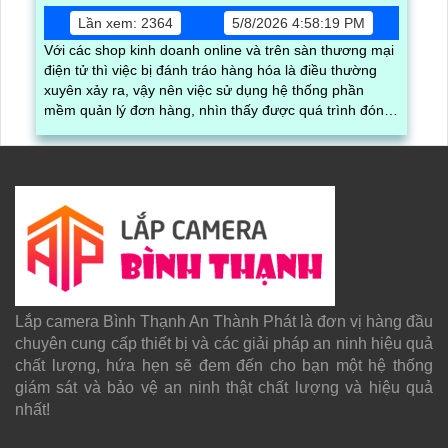
Lần xem: 2364
5/8/2026 4:58:19 PM
Với các shop kinh doanh online và trên sàn thương mại
điện tử thì việc bị đánh tráo hàng hóa là điều thường
xuyên xảy ra, vậy nên việc sử dụng hệ thống phần
mềm quản lý đơn hàng, nhìn thấy được quá trình đóng
gói hàng hóa, kèm theo đấy là quy trình đóng gói cũng
được ghi lại một cách dễ dàng
Lắp camera Bình Thạnh An Thành Phát là đơn vị hàng đầu
chuyên cung cấp thiết bị và các giải pháp an ninh hiệu quả
chất lượng, hứa hẹn sẽ đem đến cho bạn một hệ thống
giám sát và bảo vệ an ninh thật chất lượng và hiệu quả
nhất!