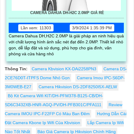
CAMERA DAHUA DH-H2C 2.0MP GIÁ RẺ
Lần xem: 11303
3/9/2024 1:35:39 PM
Camera Dahua DH,H2C 2.0MP là giải pháp an ninh hiệu quả
với chất lượng hình ảnh sắc nét đạt đến 2.0MP. Thiết kế nhỏ
gọn, dễ lắp đặt và sử dụng, phù hợp cho gia đình, văn
phòng và cửa hàng nhỏ
Thông Tin:
Camera Kbvision KX-DAi2258PN3
Camera DS-
2CE76D0T-ITPFS Dome Nhỏ Gọn
Camera Imou IPC-S6DP-
3M0WEB-E27
Camera Hikvision DS-2DF8250I5X-AELW
Bộ Kit Camera Wifi KIT/DH-PFM378-B125-CB/DH-
SD6C3432XB-HNR-AGQ-PV/DH-PFB301C/PFA111
Review
Camera IMOU IPC-F22FP Có Màu Ban Đêm
Hướng Dẫn Cài
Đặt Camera Kbone Ip Wifi Của Kbvision
Lắp Camera Ip Wifi
Nào Tốt Nhất
Báo Giá Camera Ip Hikvision Chính Hãng