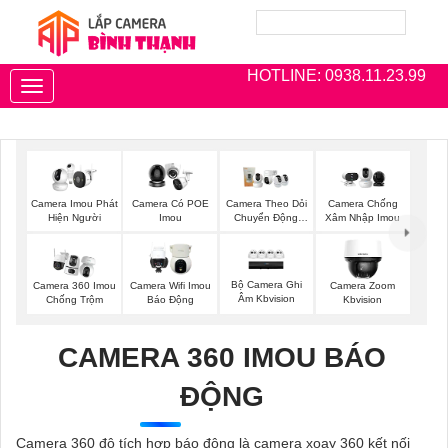
HOTLINE: 0938.11.23.99
Toggle
navigation
Camera Imou Phát
Camera Có POE
Camera Theo Dỏi
Camera Chống
Hiện Người
Imou
Chuyển Động
Xâm Nhập Imou
Imou
Bộ Camera Ghi
Camera 360 Imou
Camera Wifi Imou
Camera Zoom
Âm Kbvision
Chống Trộm
Báo Động
Kbvision
CAMERA 360 IMOU BÁO
ĐỘNG
Camera 360 độ tích hợp báo động là camera xoay 360 kết nối