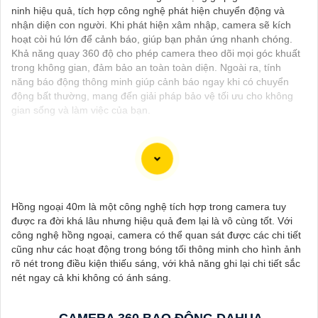
ninh hiệu quả, tích hợp công nghệ phát hiện chuyển động và
nhận diện con người. Khi phát hiện xâm nhập, camera sẽ kích
hoạt còi hú lớn để cảnh báo, giúp bạn phản ứng nhanh chóng.
Khả năng quay 360 độ cho phép camera theo dõi mọi góc khuất
trong không gian, đảm bảo an toàn toàn diện. Ngoài ra, tính
năng báo động thông minh giúp cảnh báo ngay khi có chuyển
động bất thường, mang đến giải pháp bảo vệ tối ưu cho không
gian sống và làm việc của bạn.
Dạ chắc chắn, đây là tư vấn của tôi về Camera Dahua chính
hãng giá rẻ và chất lượng:
Hồng ngoại 40m là một công nghệ tích hợp trong camera tuy
1:
Camera Dahua là một thương hiệu nổi tiếng về sản phẩm an
được ra đời khá lâu nhưng hiệu quả đem lại là vô cùng tốt. Với
ninh và giám sát.⚒
2:
Để Hoàn toàn tin cậy mua Camera Dahua
công nghệ hồng ngoại, camera có thể quan sát được các chi tiết
chính hãng, bạn nên mua từ các cửa hàng uy tín hoặc các đại lý
cũng như các hoạt động trong bóng tối thông minh cho hình ảnh
chính thức của Dahua.☄️
3:
Mức giá của Camera Dahua có thể
rõ nét trong điều kiện thiếu sáng, với khả năng ghi lại chi tiết sắc
thay đổi tùy vào model và chức năng của camera. Bạn nên tìm
nét ngay cả khi không có ánh sáng.
hiểu kỹ trước khi đầu tư.🎖️
4:
Chất lượng của Camera Dahua
được đánh giá cao với độ phân giải cao, tính năng thông minh
và độ tin cậy.💖
5:
Nếu bạn muốn tìm camera Dahua giá rẻ, bạn
CAMERA 360 BAO ĐỘNG DAHUA