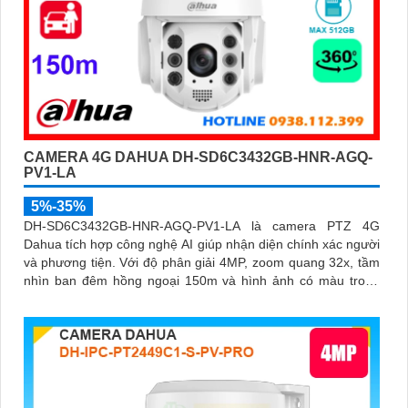
CAMERA 4G DAHUA DH-SD6C3432GB-HNR-AGQ-
PV1-LA
5%-35%
DH-SD6C3432GB-HNR-AGQ-PV1-LA là camera PTZ 4G
Dahua tích hợp công nghệ AI giúp nhận diện chính xác người
và phương tiện. Với độ phân giải 4MP, zoom quang 32x, tầm
nhìn ban đêm hồng ngoại 150m và hình ảnh có màu trong
khoảng cách 50m, camera đảm bảo quan sát rõ nét 24/7