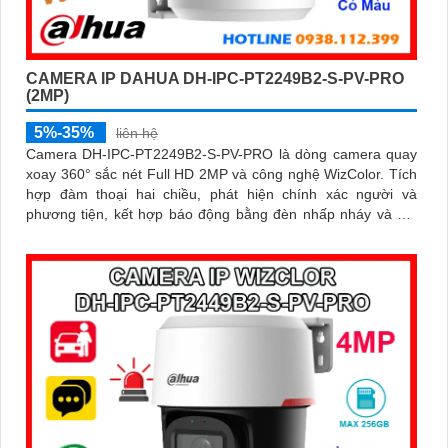
CAMERA IP DAHUA DH-IPC-PT2249B2-S-PV-PRO
(2MP)
5%-35%
liên hệ
Camera DH-IPC-PT2249B2-S-PV-PRO là dòng camera quay
xoay 360° sắc nét Full HD 2MP và công nghệ WizColor. Tích
hợp đàm thoại hai chiều, phát hiện chính xác người và
phương tiện, kết hợp báo động bằng đèn nhấp nháy và âm
thanh giúp bảo vệ an ninh chủ động và hiệu quả