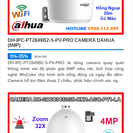
DH-IPC-PT2849B2-S-PV-PRO CAMERA DAHUA
(8MP)
5%-35%
liên hệ
DH-IPC-PT2849B2-S-PV-PRO là dòng camera quay quét
thông minh với độ phân giải 8MP siêu nét, tích hợp công
nghệ WizColor cho hình ảnh sống động cả ngày lẫn đêm.
Camera hỗ trợ đàm thoại 2 chiều, phát hiện chính xác người
và phương tiện báo động thông minh