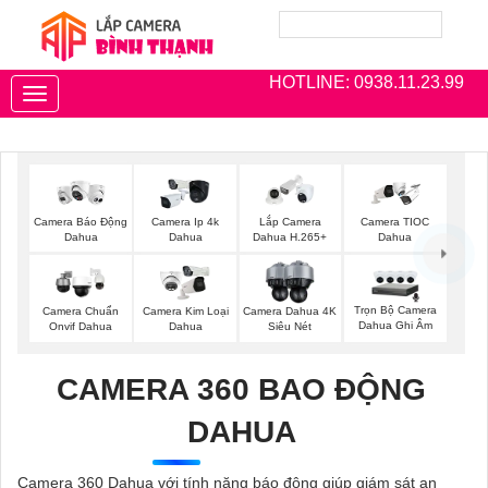
HOTLINE: 0938.11.23.99
Toggle
navigation
Camera Báo Động
Camera Ip 4k
Lắp Camera
Camera TIOC
Dahua
Dahua
Dahua H.265+
Dahua
Trọn Bộ Camera
Camera Chuẩn
Camera Kim Loại
Camera Dahua 4K
Dahua Ghi Âm
Onvif Dahua
Dahua
Siêu Nét
CAMERA 360 BAO ĐỘNG
DAHUA
Camera 360 Dahua với tính năng báo động giúp giám sát an