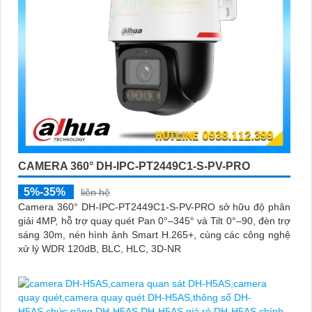
CAMERA 360° DH-IPC-PT2449C1-S-PV-PRO
5%-35%
liên hệ
Camera 360° DH-IPC-PT2449C1-S-PV-PRO sở hữu độ phân
giải 4MP, hỗ trợ quay quét Pan 0°–345° và Tilt 0°–90, đèn trợ
sáng 30m, nén hình ảnh Smart H.265+, cùng các công nghệ
xử lý WDR 120dB, BLC, HLC, 3D-NR