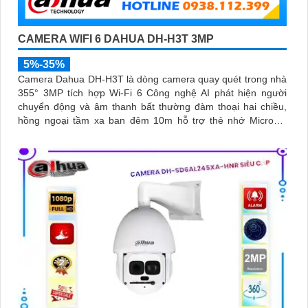
CAMERA WIFI 6 DAHUA DH-H3T 3MP
5%-35%
Camera Dahua DH-H3T là dòng camera quay quét trong nhà
355° 3MP tích hợp Wi-Fi 6 Công nghệ AI phát hiện người
chuyển động và âm thanh bất thường đàm thoại hai chiều,
hồng ngoại tầm xa ban đêm 10m hỗ trợ thẻ nhớ MicroSD
256GB ONVIF và điều khiển từ xa qua ứng dụng DMSS