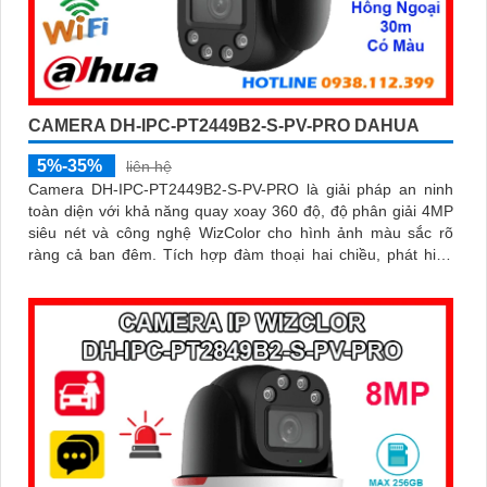
CAMERA DH-IPC-PT2449B2-S-PV-PRO DAHUA
5%-35%
liên hệ
Camera DH-IPC-PT2449B2-S-PV-PRO là giải pháp an ninh
toàn diện với khả năng quay xoay 360 độ, độ phân giải 4MP
siêu nét và công nghệ WizColor cho hình ảnh màu sắc rõ
ràng cả ban đêm. Tích hợp đàm thoại hai chiều, phát hiện
thông minh người và phương tiện, cảnh báo chính xác, hỗ trợ
thẻ nhớ lên đến 256GB