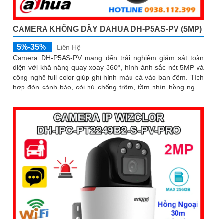
CAMERA KHÔNG DÂY DAHUA DH-P5AS-PV (5MP)
5%-35%
Liên Hệ
Camera DH-P5AS-PV mang đến trải nghiệm giám sát toàn
diện với khả năng quay xoay 360°, hình ảnh sắc nét 5MP và
công nghệ full color giúp ghi hình màu cả vào ban đêm. Tích
hợp đèn cảnh báo, còi hú chống trộm, tầm nhìn hồng ngoại
30m, khe thẻ nhớ đến 256GB cùng chuẩn chống nước IP66
camera hoạt động ổn định trong mọi điều kiện