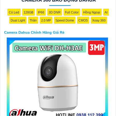
có thể tham khảo trên các website thương mại điện tử hoặc tại
các cửa hàng điện tử.
Hy vọng rằng những thông tin trên sẽ giúp bạn chọn lựa được
Có Led
128GB
IP66
3D DNR
Full Color
Hồng Ngoại
AI
Camera Dahua chính hãng, giá rẻ và chất lượng. Nếu bạn có
Dual Light
Thân
2.0 MP
Speed Dome
CMOS
Xoay 360
thêm câu hỏi hoặc cần tư vấn thêm, đừng ngần ngại để lại Cung
cấp cho công trình biết.
Camera Dahua Chính Hãng Giá Rẻ