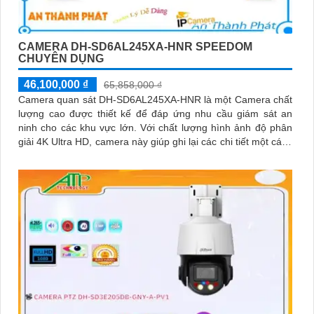
CAMERA DH-SD6AL245XA-HNR SPEEDOM
CHUYÊN DỤNG
46,100,000 ₫
65,858,000 ₫
Camera quan sát DH-SD6AL245XA-HNR là một Camera chất
lượng cao được thiết kế để đáp ứng nhu cầu giám sát an
ninh cho các khu vực lớn. Với chất lượng hình ảnh độ phân
giải 4K Ultra HD, camera này giúp ghi lại các chi tiết một cách
rõ nét và chân thực