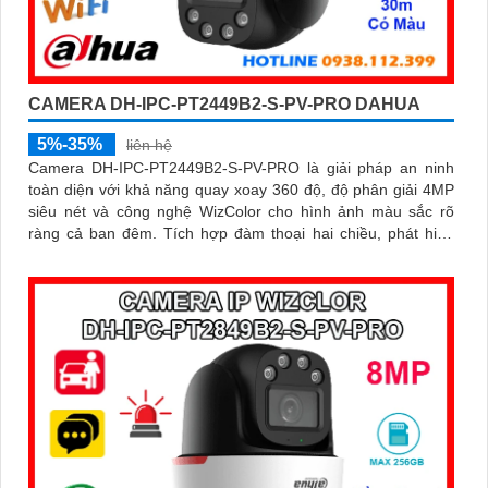
CAMERA DH-IPC-PT2449B2-S-PV-PRO DAHUA
5%-35%
liên hệ
Camera DH-IPC-PT2449B2-S-PV-PRO là giải pháp an ninh
toàn diện với khả năng quay xoay 360 độ, độ phân giải 4MP
siêu nét và công nghệ WizColor cho hình ảnh màu sắc rõ
ràng cả ban đêm. Tích hợp đàm thoại hai chiều, phát hiện
thông minh người và phương tiện, cảnh báo chính xác, hỗ trợ
thẻ nhớ lên đến 256GB