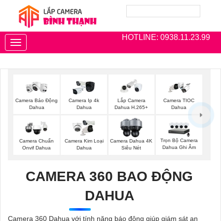
HOTLINE: 0938.11.23.99
Toggle
navigation
Camera Báo Động
Camera Ip 4k
Lắp Camera
Camera TIOC
Dahua
Dahua
Dahua H.265+
Dahua
Trọn Bộ Camera
Camera Chuẩn
Camera Kim Loại
Camera Dahua 4K
Dahua Ghi Âm
Onvif Dahua
Dahua
Siêu Nét
CAMERA 360 BAO ĐỘNG
DAHUA
Camera 360 Dahua với tính năng báo động giúp giám sát an