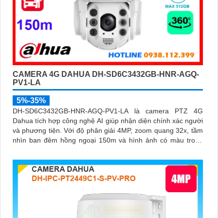
CAMERA 4G DAHUA DH-SD6C3432GB-HNR-AGQ-
PV1-LA
5%-35%
DH-SD6C3432GB-HNR-AGQ-PV1-LA là camera PTZ 4G
Dahua tích hợp công nghệ AI giúp nhận diện chính xác người
và phương tiện. Với độ phân giải 4MP, zoom quang 32x, tầm
nhìn ban đêm hồng ngoại 150m và hình ảnh có màu trong
khoảng cách 50m, camera đảm bảo quan sát rõ nét 24/7