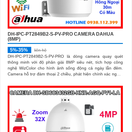
DH-IPC-PT2849B2-S-PV-PRO CAMERA DAHUA
(8MP)
5%-35%
liên hệ
DH-IPC-PT2849B2-S-PV-PRO là dòng camera quay quét
thông minh với độ phân giải 8MP siêu nét, tích hợp công
nghệ WizColor cho hình ảnh sống động cả ngày lẫn đêm.
Camera hỗ trợ đàm thoại 2 chiều, phát hiện chính xác người
và phương tiện báo động thông minh