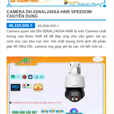
CAMERA DH-SD6AL245XA-HNR SPEEDOM
CHUYÊN DỤNG
46,100,000 ₫
65,858,000 ₫
Camera quan sát DH-SD6AL245XA-HNR là một Camera chất
lượng cao được thiết kế để đáp ứng nhu cầu giám sát an
ninh cho các khu vực lớn. Với chất lượng hình ảnh độ phân
giải 4K Ultra HD, camera này giúp ghi lại các chi tiết một cách
rõ nét và chân thực