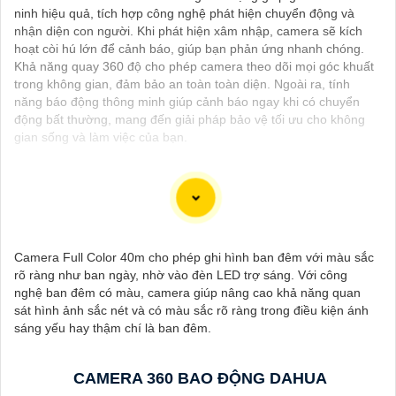
ninh hiệu quả, tích hợp công nghệ phát hiện chuyển động và
nhận diện con người. Khi phát hiện xâm nhập, camera sẽ kích
hoạt còi hú lớn để cảnh báo, giúp bạn phản ứng nhanh chóng.
Khả năng quay 360 độ cho phép camera theo dõi mọi góc khuất
trong không gian, đảm bảo an toàn toàn diện. Ngoài ra, tính
năng báo động thông minh giúp cảnh báo ngay khi có chuyển
động bất thường, mang đến giải pháp bảo vệ tối ưu cho không
gian sống và làm việc của bạn.
Dạ chắc chắn, đây là tư vấn của tôi về Camera Dahua chính
hãng giá rẻ và chất lượng:
Camera Full Color 40m cho phép ghi hình ban đêm với màu sắc
1:
Camera Dahua là một thương hiệu nổi tiếng về sản phẩm an
rõ ràng như ban ngày, nhờ vào đèn LED trợ sáng. Với công
ninh và giám sát.⚒
2:
Để Hoàn toàn tin cậy mua Camera Dahua
nghệ ban đêm có màu, camera giúp nâng cao khả năng quan
chính hãng, bạn nên mua từ các cửa hàng uy tín hoặc các đại lý
sát hình ảnh sắc nét và có màu sắc rõ ràng trong điều kiện ánh
chính thức của Dahua.☄️
3:
Mức giá của Camera Dahua có thể
sáng yếu hay thậm chí là ban đêm.
thay đổi tùy vào model và chức năng của camera. Bạn nên tìm
hiểu kỹ trước khi đầu tư.🎖️
4:
Chất lượng của Camera Dahua
được đánh giá cao với độ phân giải cao, tính năng thông minh
CAMERA 360 BAO ĐỘNG DAHUA
và độ tin cậy.💖
5:
Nếu bạn muốn tìm camera Dahua giá rẻ, bạn