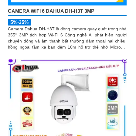
CAMERA WIFI 6 DAHUA DH-H3T 3MP
5%-35%
Camera Dahua DH-H3T là dòng camera quay quét trong nhà
355° 3MP tích hợp Wi-Fi 6 Công nghệ AI phát hiện người
chuyển động và âm thanh bất thường đàm thoại hai chiều,
hồng ngoại tầm xa ban đêm 10m hỗ trợ thẻ nhớ MicroSD
256GB ONVIF và điều khiển từ xa qua ứng dụng DMSS