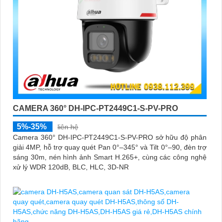
CAMERA 360° DH-IPC-PT2449C1-S-PV-PRO
5%-35%
liên hệ
Camera 360° DH-IPC-PT2449C1-S-PV-PRO sở hữu độ phân
giải 4MP, hỗ trợ quay quét Pan 0°–345° và Tilt 0°–90, đèn trợ
sáng 30m, nén hình ảnh Smart H.265+, cùng các công nghệ
xử lý WDR 120dB, BLC, HLC, 3D-NR