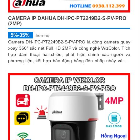
CAMERA IP DAHUA DH-IPC-PT2249B2-S-PV-PRO
(2MP)
5%-35%
liên hệ
Camera DH-IPC-PT2249B2-S-PV-PRO là dòng camera quay
xoay 360° sắc nét Full HD 2MP và công nghệ WizColor. Tích
hợp đàm thoại hai chiều, phát hiện chính xác người và
phương tiện, kết hợp báo động bằng đèn nhấp nháy và âm
thanh giúp bảo vệ an ninh chủ động và hiệu quả