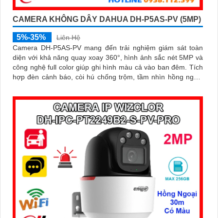
CAMERA KHÔNG DÂY DAHUA DH-P5AS-PV (5MP)
5%-35%
Liên Hệ
Camera DH-P5AS-PV mang đến trải nghiệm giám sát toàn
diện với khả năng quay xoay 360°, hình ảnh sắc nét 5MP và
công nghệ full color giúp ghi hình màu cả vào ban đêm. Tích
hợp đèn cảnh báo, còi hú chống trộm, tầm nhìn hồng ngoại
30m, khe thẻ nhớ đến 256GB cùng chuẩn chống nước IP66
camera hoạt động ổn định trong mọi điều kiện