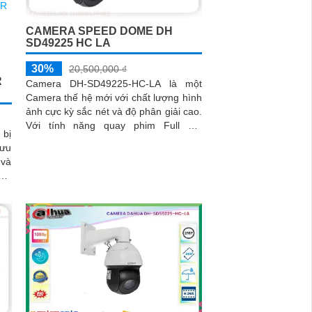
CAMERA SPEED DOME DH
SD49225 HC LA
30%
20,500,000 ₫
R
Camera DH-SD49225-HC-LA là một
Camera thế hệ mới với chất lượng hình
ảnh cực kỳ sắc nét và độ phân giải cao.
Với tính năng quay phim Full HD
 bị
1080p, camera này cho phép người
 ưu
dùng quan sát và ghi lại mọi hoạt động
diễn ra trong khu vực được giám sát
sát