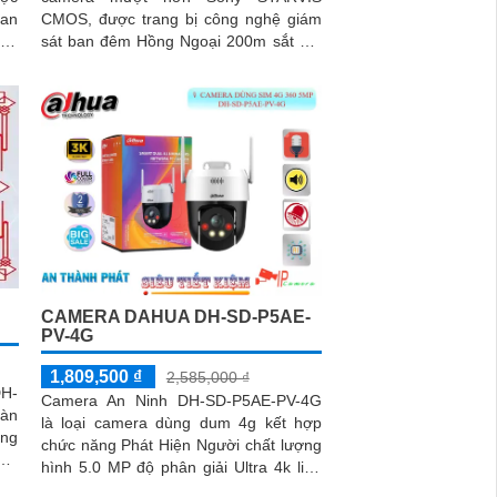
 an
CMOS, được trang bị công nghệ giám
sát ban đêm Hồng Ngoại 200m sắt nét
với độ phân giải FULL HD 1080P.
Camera có khả năng lưu trữ lâu hơn
với các định dạng nén H
CAMERA DAHUA DH-SD-P5AE-
PV-4G
1,809,500 ₫
2,585,000 ₫
H-
Camera An Ninh DH-SD-P5AE-PV-4G
oàn
là loại camera dùng dum 4g kết hợp
chức năng Phát Hiện Người chất lượng
hất
hình 5.0 MP độ phân giải Ultra 4k lite.
era
Ứng dụng cho công trình giá rẻ...