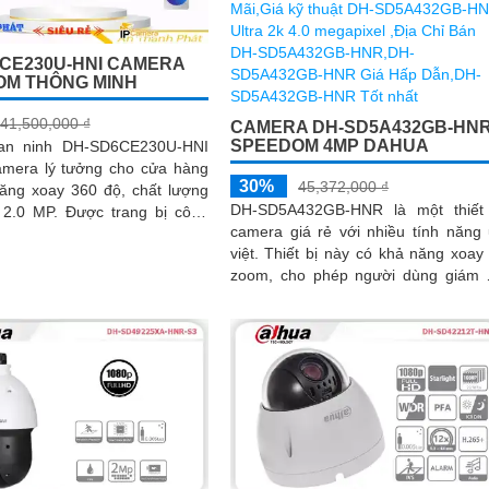
CE230U-HNI CAMERA
OM THÔNG MINH
41,500,000 ₫
CAMERA DH-SD5A432GB-HN
SPEEDOM 4MP DAHUA
an ninh DH-SD6CE230U-HNI
amera lý tưởng cho cửa hàng
30%
45,372,000 ₫
năng xoay 360 độ, chất lượng
DH-SD5A432GB-HNR là một thiết
Được trang bị công
camera giá rẻ với nhiều tính năng
OE, camera này mang lại...
việt. Thiết bị này có khả năng xoay và
zoom, cho phép người dùng giám 
các vùng mục tiêu một cách linh hoạt