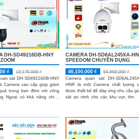
 DH-SD49216DB-HNY
CAMERA DH-SD6AL245XA-H
 ZOOM
SPEEDOM CHUYÊN DỤNG
00 ₫
46,100,000 ₫
13,175,000 ₫
65,858,000 ₫
quan sát DH-SD49216DB-HNY
Camera quan sát DH-SD6AL245X
 là Camera cao cấp giúp giám
HNR là một Camera chất lượng 
 quả trong ban đêm với công
được thiết kế để đáp ứng nhu cầu g
g Ngoại có khả năng chiếu
sát an ninh cho các khu vực lớn. Với
hiết kế nhỏ gọn,
chất lượng hình ảnh độ phân giải
a chọn lý tưởng cho gia đình
Ultra HD, camera này giúp ghi lại 
chi tiết một cách rõ nét và chân thực