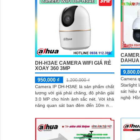
CAMERA
DAHUA
DH-H3AE CAMERA WIFI GIÁ RẺ
XOAY 360 3MP
9,800,0
Camera 
950,000 ₫
1,200,000 ₫
Starlight
Camera IP DH-H3AE là sản phẩm chất
sát hiệu
lượng với giá phải chăng, độ phân giải
nghệ Hồn
3.0 MP cho hình ảnh sắc nét. Với khả
sáng tới 100m. Với t
năng quan sát ban đêm đến 10m nhờ
đây là lự
công nghệ hồng ngoại
và căn hộ