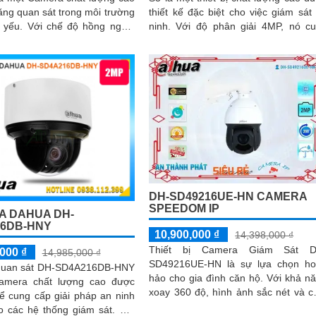
ăng quan sát trong môi trường
thiết kế đặc biệt cho việc giám sát
 độ hồng ngoại
ninh. Với độ phân giải 4MP, nó cung
mera này cho phép giám sát
cấp hình ảnh sắc nét và chi tiết
m một cách rõ ràng
DH-SD49216UE-HN CAMERA
SPEEDOM IP
A DAHUA DH-
6DB-HNY
10,900,000 ₫
14,398,000 ₫
Thiết bị Camera Giám Sát D
000 ₫
14,985,000 ₫
SD49216UE-HN là sự lựa chọn h
quan sát DH-SD4A216DB-HNY
hảo cho gia đình căn hộ. Với khả năng
amera chất lượng cao được
xoay 360 độ, hình ảnh sắc nét và c
để cung cấp giải pháp an ninh
lượng Full HD 1080P IP POE, cam
o các hệ thống giám sát. Với