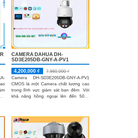
NR
CAMERA DAHUA DH-
SD3E205DB-GNY-A-PV1
4,200,000 ₫
7,980,000 ₫
A-
Camera DH-SD3E205DB-GNY-A-PV1
cao
CMOS là một Camera chất lượng cao
iám
trong lĩnh vực giám sát ban đêm. Với
khả năng hồng ngoại lên đến 50m,
 4K
camera này cho phép xem xa ban đêm
các
một cách rõ ràng và sắc nét