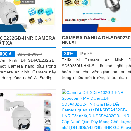
CAMERA DAHUA DH-SD60230
6CE232GB-HNR CAMERA
HNI-SL
ÁT XA
30%
000 ₫
liên hệ
38,841,000 ₫
Thiết bị Camera An Ninh D
An Ninh DH-SD6CE232GB-
SD60230U-HNI-SL là một giải p
một Camera hàng đầu trong
hoàn hảo cho việc giám sát an n
era an ninh. Camera này
trong nhiều môi trường khác nhau. Với
dụng công nghệ AI Starlight,
độ phân giải cao lên đến 2 megapi
iệc lưu trữ dữ liệu lâu hơn với
và khả...
g H.265+/H