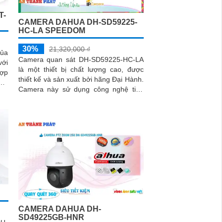
T-
CAMERA DAHUA DH-SD59225-
HC-LA SPEEDOM
30%
21,320,000 ₫
của
Camera quan sát DH-SD59225-HC-LA
với
là một thiết bị chất lượng cao, được
hợp
thiết kế và sản xuất bởi hãng Đại Hành.
hất
Camera này sử dụng công nghệ tiên
tiến cho hình ảnh sắc nét và chất lượng
video Full HD
CAMERA DAHUA DH-
SD49225GB-HNR