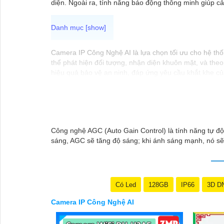
diện. Ngoài ra, tính năng báo động thông minh giúp c
Camera IP Công Nghệ AI là lựa chọn tối ưu cho hệ thố
thể phát hiện đối tượng, nhận diện khuôn mặt, và theo
hiệu quả bảo vệ an ninh, đáp ứng yêu cầu khắt khe củ
web mang lại sự tiện lợi tối đa cho người sử dụng, bả
Công nghệ AGC (Auto Gain Control) là tính năng tự độn
sáng, AGC sẽ tăng độ sáng; khi ánh sáng mạnh, nó sẽ 
Có Led
128GB
IP66
3D D
Camera IP Công Nghệ AI