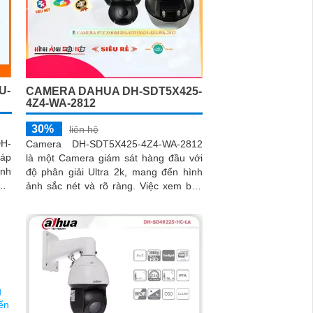
U-
CAMERA DAHUA DH-SDT5X425-
4Z4-WA-2812
30%
liên hệ
H-
Camera DH-SDT5X425-4Z4-WA-2812
háp
là một Camera giám sát hàng đầu với
inh
độ phân giải Ultra 2k, mang đến hình
ảnh sắc nét và rõ ràng. Việc xem ban
xel
đêm cũng không là vấn đề, vì camera...