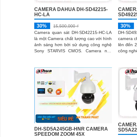
CAMERA DAHUA DH-SD42215-
CAMER
HC-LA
SD4922
30%
30%
15,500,000 ₫
Camera quan sát DH-SD42215-HC-LA
DH-SD49
là một Camera chất lượng cao với hình
camera ch
ảnh sáng hơn bởi sử dụng công nghệ
lên đến 2.0 MP. Came
Sony STARVIS CMOS. Camera này
công nghệ
cung cấp hình ảnh ban đêm rõ nét và
quan sát
sáng đẹp nhờ vào công nghệ Hồng
sáng yếu
Ngoại Siêu Xa
CAMERA
DH-SD5A245GB-HNR CAMERA
SD5A22
SPEEDOM ZOOM 45X