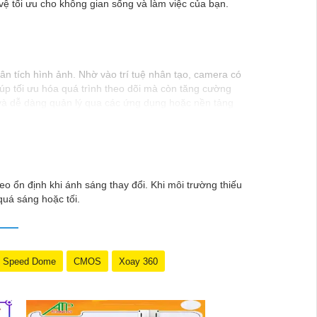
ệ tối ưu cho không gian sống và làm việc của bạn.
n tích hình ảnh. Nhờ vào trí tuệ nhân tạo, camera có
iúp tối ưu hóa quá trình theo dõi mà còn tăng cường
 và dễ dàng quản lý qua các ứng dụng hoặc nền tảng
eo ổn định khi ánh sáng thay đổi. Khi môi trường thiếu
quá sáng hoặc tối.
Speed Dome
CMOS
Xoay 360