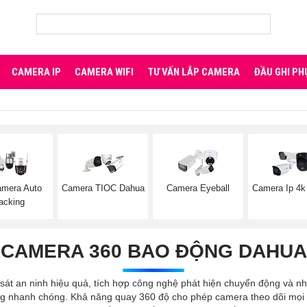
CAMERA IP
CAMERA WIFI
TƯ VẤN LẮP CAMERA
ĐẦU GHI PH
amera Auto
Camera TIOC Dahua
Camera Eyeball
Camera Ip 4k
acking
CAMERA 360 BAO ĐỘNG DAHUA
át an ninh hiệu quả, tích hợp công nghệ phát hiện chuyển động và nh
ứng nhanh chóng. Khả năng quay 360 độ cho phép camera theo dõi mọi 