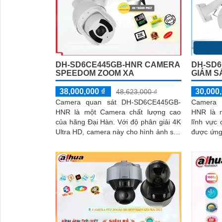
'
DH-SD6CE445GB-HNR CAMERA
DH-SD
SPEEDOM ZOOM XA
GIÁM S
38,000,000 ₫
30,000,
48,623,000 ₫
Camera quan sát DH-SD6CE445GB-
Camera 
HNR là một Camera chất lượng cao
HNR là 
của hãng Đại Hàn. Với độ phân giải 4K
lĩnh vực cam
Ultra HD, camera này cho hình ảnh sắc
được ứng 
nét, chi tiết và màu sắc chính xác
giúp cho v
định dạn