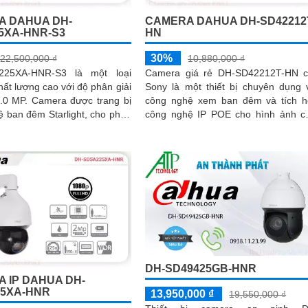
A DAHUA DH-
CAMERA DAHUA DH-SD42212
5XA-HNR-S3
HN
30%
22,500,000 ₫
10,880,000 ₫
225XA-HNR-S3 là một loại
Camera giá rẻ DH-SD42212T-HN 
ất lượng cao với độ phân giải
Sony là một thiết bị chuyên dụng 
ra được trang bị
công nghệ xem ban đêm và tích 
 ban đêm Starlight, cho phép
công nghệ IP POE cho hình ảnh c
 rõ ràng trong điều kiện ánh
lượng cao. Camera này được trang bị
cảm...
DH-SD49425GB-HNR
 IP DAHUA DH-
5XA-HNR
13,950,000 ₫
19,550,000 ₫