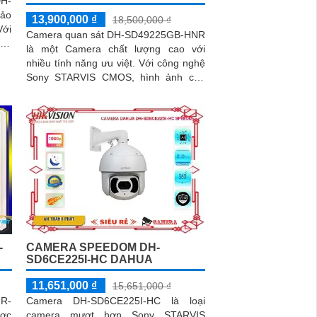
H-
hảo
13,900,000 ₫
18,500,000 ₫
Camera quan sát DH-SD49225GB-HNR
ong
là một Camera chất lượng cao với
OE,
nhiều tính năng ưu việt. Với công nghệ
Sony STARVIS CMOS, hình ảnh của
camera sẽ sáng đẹp hơn, đặc biệt là
khi xem hình ban đêm với khả năng
hồng ngoại lên đến 100m
-
CAMERA SPEEDOM DH-
SD6CE225I-HC DAHUA
11,651,000 ₫
15,651,000 ₫
NR-
Camera DH-SD6CE225I-HC là loại
ược
camera mượt hơn Sony STARVIS