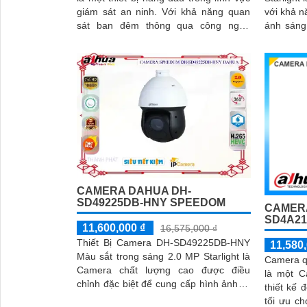
giám sát an ninh. Với khả năng quan
với khả n
sát ban đêm thông qua công nghệ
ánh sáng yếu. Với chế
hồng ngoại, camera này đảm bảo hình
100m, ca
ảnh rõ nét trong khoảng cách 100m
cả ban đê
CAMERA DAHUA DH-
SD49225DB-HNY SPEEDOM
CAMER
SD4A21
11,600,000 ₫
16,575,000 ₫
Thiết Bị Camera DH-SD49225DB-HNY
11,580,
Màu sắt trong sáng 2.0 MP Starlight là
Camera 
Camera chất lượng cao được điều
là một C
chỉnh đặc biệt để cung cấp hình ảnh rõ
thiết kế 
nét và sắc sảo trong điều kiện ánh sáng
tối ưu ch