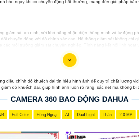
ảnh báo ngay khi có chuyển động bất thường, mang đến giải pháp bảo v
ng giám sát an ninh, với khả năng nhận diện thông minh và tự động phâ
 dõi chuyển động với độ chính xác cao. Hệ thống giám sát không chỉ g
a các môi trường giám sát chuyên nghiệp. Tính năng kết nối linh hoạt
o đảm an toàn trong mọi tình huống.
g điều chỉnh độ khuếch đại tín hiệu hình ảnh để duy trì chất lượng vid
giảm độ khuếch đại, giúp hình ảnh luôn rõ ràng, sắc nét mà không bị 
CAMERA 360 BAO ĐỘNG DAHUA
NR
Full Color
Hồng Ngoại
AI
Dual Light
Thân
2.0 MP