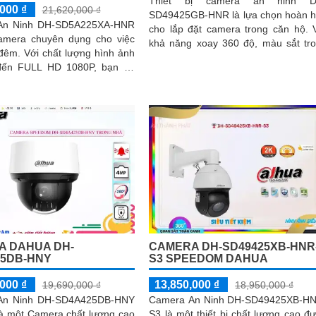
Thiết bị camera an ninh D
000 ₫
21,620,000 ₫
SD49425GB-HNR là lựa chọn hoàn 
An Ninh DH-SD5A225XA-HNR
cho lắp đặt camera trong căn hộ. Với
amera chuyên dụng cho việc
khả năng xoay 360 độ, màu sắt tr
ượng hình ảnh
sáng 4.0 MP và công nghệ IP P
đến FULL HD 1080P, bạn có
hình ảnh...
tâm quan sát mọi hoạt động
nh
A DAHUA DH-
CAMERA DH-SD49425XB-HNR
5DB-HNY
S3 SPEEDOM DAHUA
000 ₫
13,850,000 ₫
19,690,000 ₫
18,950,000 ₫
An Ninh DH-SD4A425DB-HNY
Camera An Ninh DH-SD49425XB-H
 là một Camera chất lượng cao
S3 là một thiết bị chất lượng cao đ