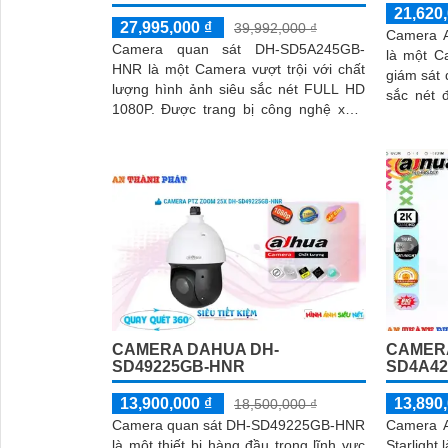
21,620,
27,995,000 ₫
39,992,000 ₫
Camera 
Camera quan sát DH-SD5A245GB-
là một C
HNR là một Camera vượt trội với chất
giám sát đêm. Với chất l
lượng hình ảnh siêu sắc nét FULL HD
sắc nét 
1080P. Được trang bị công nghệ xem
thể yên 
ban đêm thông minh Starlight, camera
xung qua
này cho phép bạn quan sát ngay cả
trong điều kiện ánh sáng yếu
CAMERA DAHUA DH-
CAMER
SD49225GB-HNR
SD4A42
13,900,000 ₫
13,890,
18,500,000 ₫
Camera quan sát DH-SD49225GB-HNR
Camera 
là một thiết bị hàng đầu trong lĩnh vực
Starlight