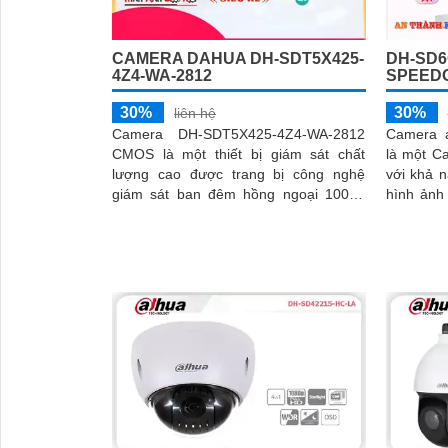
CAMERA DAHUA DH-SDT5X425-
DH-SD6
4Z4-WA-2812
SPEED
30%
30%
liên hệ
Camera DH-SDT5X425-4Z4-WA-2812
Camera 
CMOS là một thiết bị giám sát chất
là một C
lượng cao được trang bị công nghệ
với khả 
giám sát ban đêm hồng ngoại 100m.
hình ảnh 2.0 MP. 
Với độ phân giải 4
nghệ IP P