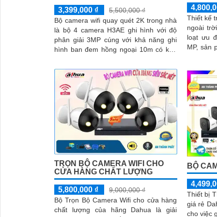
4,800,0
3,399,000 ₫
5,500,000 ₫
Thiết kế 
Bộ camera wifi quay quét 2K trong nhà
ngoài trờ
là bộ 4 camera H3AE ghi hình với độ
loạt ưu điểm. Với độ né
phân giải 3MP cúng với khả năng ghi
MP, sản 
hình ban đem hồng ngoại 10m có khả
nét và ch
năng đàm thoại âm thanh 2 chiều và
phát hiện chuyển động chuẩn sát rất
thích hợp lắp đặt cho các văn phòng,
gia đình, những vị trí giám sát yêu cầu
camera vừa có thể giám sát đêm vừa
có thể đàm thoại được âm thanh 2
chiều.
TRỌN BỘ CAMERA WIFI CHO
BỘ CAM
CỬA HÀNG CHẤT LƯỢNG
4,499,0
5,800,000 ₫
9,000,000 ₫
Thiết bị 
Bộ Trọn Bộ Camera Wifi cho cửa hàng
giá rẻ Da
chất lượng của hãng Dahua là giải
cho việc 