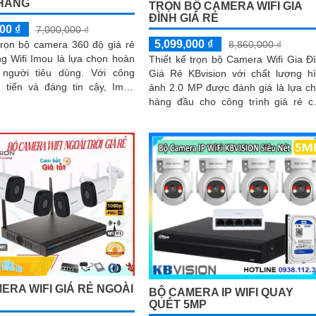
HÃNG
TRỌN BỘ CAMERA WIFI GIA
ĐÌNH GIÁ RẺ
00 ₫
7,000,000 ₫
5,099,000 ₫
8,860,000 ₫
trọn bộ camera 360 độ giá rẻ
g Wifi Imou là lựa chọn hoàn
Thiết kế trọn bộ Camera Wifi Gia Đ
ười tiêu dùng. Với công
Giá Rẻ KBvision với chất lượng h
n tiến và đáng tin cậy, Imou
ảnh 2.0 MP được đánh giá là lựa c
g đến sự hài lòng cho khách
hàng đầu cho công trình giá rẻ c
lượng
ERA WIFI GIÁ RẺ NGOÀI
BỘ CAMERA IP WIFI QUAY
QUÉT 5MP