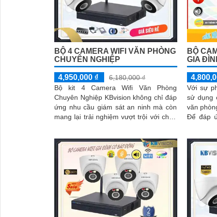
'
BỘ 4 CAMERA WIFI VĂN PHÒNG
BỘ CAM
CHUYÊN NGHIỆP
GIA ĐÌN
4,950,000 ₫
4,800,0
6,180,000 ₫
Bộ kit 4 Camera Wifi Văn Phòng
Với sự ph
Chuyên Nghiệp KBvision không chỉ đáp
sử dụng c
ứng nhu cầu giám sát an ninh mà còn
văn phòng
mang lại trải nghiệm vượt trội với chức
Để đáp ứ
năng thu âm và loa tích hợp. Với...
wifi KBvi
giá cả p
định