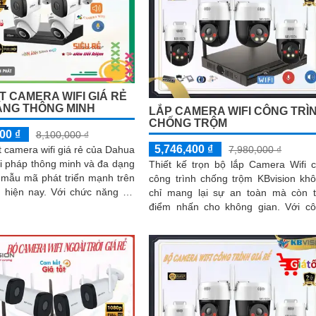
T CAMERA WIFI GIÁ RẺ
ĂNG THÔNG MINH
LẮP CAMERA WIFI CÔNG TRÌ
CHỐNG TRỘM
00 ₫
8,100,000 ₫
5,746,400 ₫
7,980,000 ₫
t camera wifi giá rẻ của Dahua
ải pháp thông minh và đa dạng
Thiết kế trọn bộ lắp Camera Wifi 
 mẫu mã phát triển mạnh trên
công trình chống trộm KBvision kh
ay. Với chức năng ưu
chỉ mang lại sự an toàn mà còn 
ả năng thu...
điểm nhấn cho không gian. Với công
nghệ tiên tiến, Camera Wifi KBvis
được nâng cấp độ nét đến 2