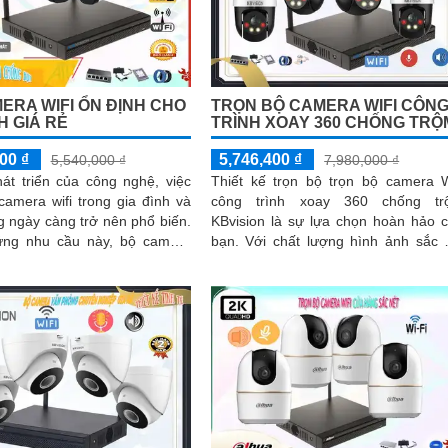
ERA WIFI ỔN ĐỊNH CHO
TRỌN BỘ CAMERA WIFI CÔN
H GIÁ RẺ
TRÌNH XOAY 360 CHỐNG TRỘ
00 ₫
5,746,400 ₫
5,540,000 ₫
7,980,000 ₫
át triển của công nghệ, việc
Thiết kế trọn bộ trọn bộ camera W
amera wifi trong gia đình và
công trình xoay 360 chống tr
 ngày càng trở nên phổ biến.
KBvision là sự lựa chọn hoàn hảo 
ng nhu cầu này, bộ camera
bạn. Với chất lượng hình ảnh sắc nét
sion là lựa chọn lý tưởng với
cả ngày và đêm, sản phẩm 2
hải chăng và chất lượng ổn