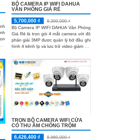
BỘ CAMERA IP WIFI DAHUA
VĂN PHÒNG GIÁ RẺ
5,700,000 ₫
8,300,000 ₫
ình
Bộ Camera IP WIFI DAHUA Văn Phòng
ình
Giá Rẻ là trọn gói 4 mắt camera với độ
họn
phân giải 3MP được quản lý bở đầu ghi
hất
hình 4 kênh Ip và lưu trữ video giám sát
tập trung về ổ cứng trong đầu ghi hình
với đầy đủ các chưc năng như AI Phát
hiện chuyển động, đàm thoại âm thanh
2 chiều và giám sát có màu vào ban
đêm
TRỌN BỘ CAMERA WIFI CỬA
CÓ THU ÂM CHỐNG TRỘM
6,426,400 ₫
8,980,000 ₫