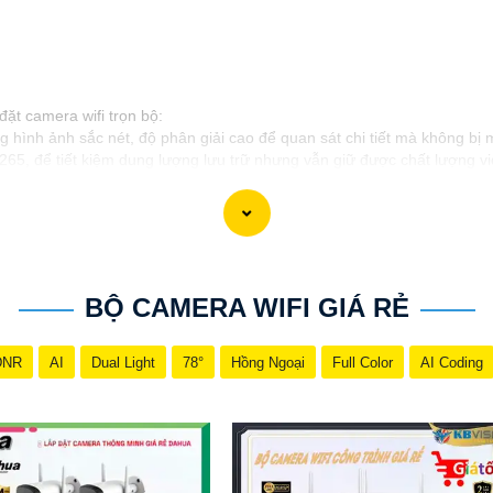
đặt camera wifi trọn bộ:
g hình ảnh sắc nét, độ phân giải cao để quan sát chi tiết mà không bị
265, để tiết kiệm dung lượng lưu trữ nhưng vẫn giữ được chất lượng vi
iết kế tinh tế, phù hợp với không gian lắp đặt và không làm xấu ý th
era có hệ thống lưu trữ đám mây sẽ giúp bạn dễ dàng truy cập và quả
có các tính năng thông minh như cảnh báo chuyển động, cảm biến hồng
ản phẩm phù hợp để lắp đặt camera wifi trọn bộ. Nếu cần thêm thông ti
BỘ CAMERA WIFI GIÁ RẺ
DNR
AI
Dual Light
78°
Hồng Ngoại
Full Color
AI Coding