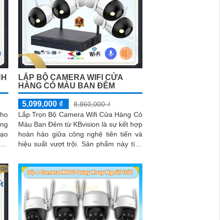
NH
LẮP BỘ CAMERA WIFI CỬA
HÀNG CÓ MÀU BAN ĐÊM
5,099,000 ₫
8,860,000 ₫
cho
Lắp Trọn Bộ Camera Wifi Cửa Hàng Có
ông
Màu Ban Đêm từ KBvision là sự kết hợp
tạo
hoàn hảo giữa công nghệ tiên tiến và
hiệu suất vượt trội. Sản phẩm này tích
ion
hợp nhiều công nghệ an ninh tiên tiến,
đảm bảo sự an toàn cho cửa hàng của
bạn