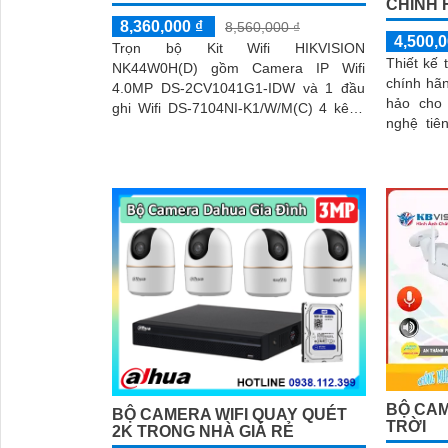
CHÍNH 
8,360,000 ₫
8,560,000 ₫
4,500,0
Trọn bộ Kit Wifi HIKVISION
Thiết kế 
NK44W0H(D) gồm Camera IP Wifi
chính hãn
4.0MP DS-2CV1041G1-IDW và 1 đầu
hảo cho ng
ghi Wifi DS-7104NI-K1/W/M(C) 4 kênh
nghệ tiê
H.265+ chính hãng, chất lượng tốt.
luôn man
hàng
BỘ CAM
BỘ CAMERA WIFI QUAY QUÉT
TRỜI
2K TRONG NHÀ GIÁ RẺ