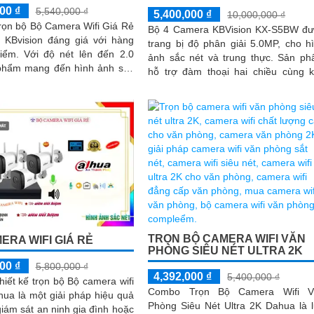
00 ₫
5,540,000 ₫
5,400,000 ₫
10,000,000 ₫
trọn bộ Bộ Camera Wifi Giá Rẻ
Bộ 4 Camera KBVision KX-S5BW đ
i KBvision đáng giá với hàng
trang bị độ phân giải 5.0MP, cho h
t lên đến 2.0
ảnh sắc nét và trung thực. Sản phẩm
phẩm mang đến hình ảnh sắc
hỗ trợ đàm thoại hai chiều cùng 
ất lượng tuyệt vời
năng phát hiện chuyển động thông...
TRỌN BỘ CAMERA WIFI VĂN
ERA WIFI GIÁ RẺ
PHÒNG SIÊU NÉT ULTRA 2K
00 ₫
5,800,000 ₫
4,392,000 ₫
5,400,000 ₫
Thiết kế trọn bộ Bộ camera wifi
Combo Trọn Bộ Camera Wifi V
hua là một giải pháp hiệu quả
Phòng Siêu Nét Ultra 2K Dahua là 
giám sát an ninh gia đình hoặc