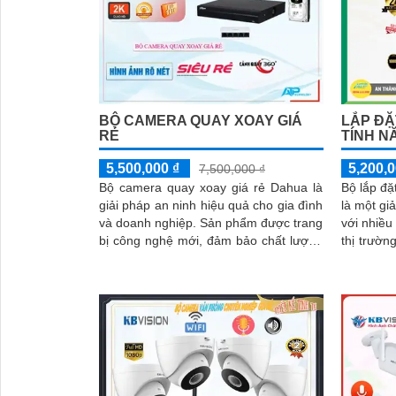
BỘ CAMERA QUAY XOAY GIÁ
LẮP ĐẶ
RẺ
TÍNH N
5,500,000 ₫
5,200,0
7,500,000 ₫
Bộ camera quay xoay giá rẻ Dahua là
Bộ lắp đặ
giải pháp an ninh hiệu quả cho gia đình
là một gi
và doanh nghiệp. Sản phẩm được trang
với nhiều
bị công nghệ mới, đảm bảo chất lượng
thị trường hiện n
hình ảnh sắc nét và ổn định
việt là kh