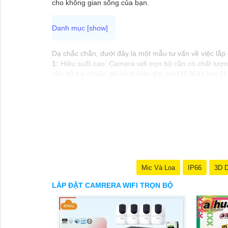
cho không gian sống của bạn.
Dạ chắc chắn, dưới đây là một mẫu tư vấn về việc lắp 
1:
Hiệu suất cao: Camera wifi trọn bộ cần có chất lượn
cần hỗ trợ chuẩn ghi hình hiện đại, như H.264+ hay H.
👈
3:
Thiết kế thẩm mỹ: Chọn camera wifi trọn bộ có th
📷
4:
Hệ thống lưu trữ đám mây: Lựa chọn các loại cam
⤪
5:
Tính năng thông minh: Camera wifi trọn bộ nên 
sát.
Hy vọng những gợi ý trên sẽ giúp bạn chọn lựa được s
Từng công trình có thể tư vấn chi tiết hơn.
Mic Và Loa
IP66
3D 
LẮP ĐẶT CAMRERA WIFI TRỌN BỘ