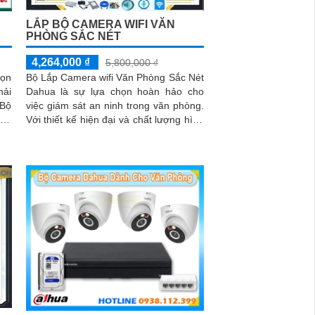
LẮP BỘ CAMERA WIFI VĂN
PHÒNG SẮC NÉT
4,264,000 ₫
5,800,000 ₫
họn
Bộ Lắp Camera wifi Văn Phòng Sắc Nét
hải
Dahua là sự lựa chọn hoàn hảo cho
việc giám sát an ninh trong văn phòng.
ăng
Với thiết kế hiện đại và chất lượng hình
hức
ảnh sắc nét, bộ lắp camera này không
uản
chỉ giúp bạn giám sát một cách chính
ống
xác mà còn mang lại sự tiện nghi cao