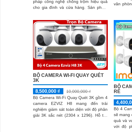
pháp công nghệ chống trộm hiệu quả
văn phòn
cho gia đình và cửa hàng. Sản phẩm
dạng. Với chất lượng đáng tin cậy, chiết
này được thiết kế với các chức năng ưu
khấu cao
việt như có đèn và còi báo động thông
camera nà
minh
người dù
BỘ CAMERA WI-FI QUAY QUÉT
3K
BỘ CAM
8,500,000 ₫
10,000,000 ₫
RẺ
Bộ Camera Wi-Fi Quay Quét 3K gồm 4
4,400,0
camera EZVIZ H8 mang đến trải
Bộ 4 Cam
nghiệm giám sát toàn diện với độ phân
sẽ mang đ
giải 3K sắc nét (2304 x 1296). Hỗ trợ
quả và vư
quay quét 360° (340° ngang, 80° dọc),
với độ p
quan sát linh hoạt mọi góc