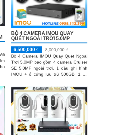
G
BỘ 4 CAMERA IMOU QUAY
M
QUÉT NGOÀI TRỜI 5.0MP
6,500,000 ₫
8,000,000 ₫
ifi
Bộ 4 Camera IMOU Quay Quét Ngoài
ộm
Trời 5.0MP bao gồm 4 camera Cruiser
cho
SE 5.0MP ngoài trời, 1 đầu ghi hình
IMOU + ổ cứng lưu trữ 500GB, 1 bộ
chia tín hiệu chuyên dụng cho camera