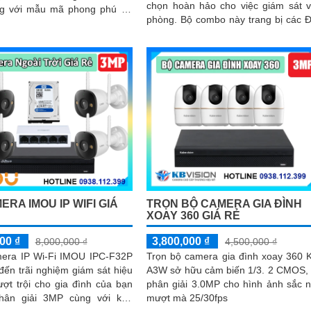
chọn hoàn hảo cho việc giám sát 
g với mẫu mã phong phú đa
phòng. Bộ combo này trang bị các Đặc
điểm nổi bật như khả năng thu
 và thông số ấn tượng, bộ
trong phạm vi 3m, giúp ghi lại mọi ti
y sẽ là lựa chọn tuyệt vời cho
động quan trọng xung quanh
ng
ERA IMOU IP WIFI GIÁ
TRỌN BỘ CAMERA GIA ĐÌNH
XOAY 360 GIÁ RẺ
00 ₫
3,800,000 ₫
8,000,000 ₫
4,500,000 ₫
era IP Wi-Fi IMOU IPC-F32P
Trọn bộ camera gia đình xoay 360 
ến trãi nghiệm giám sát hiệu
A3W sở hữu cảm biến 1/3. 2 CMOS,
ợt trội cho gia đình của bạn
phân giải 3.0MP cho hình ảnh sắc n
hân giải 3MP cùng với khả
mượt mà 25/30fps