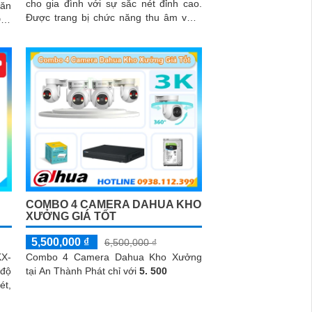
cho gia đình với sự sắc nét đỉnh cao.
văn
Được trang bị chức năng thu âm vượt
trội, bộ camera này đáng được lựa...
 âm
ếng
COMBO 4 CAMERA DAHUA KHO
XƯỞNG GIÁ TỐT
5,500,000 ₫
6,500,000 ₫
KX-
Combo 4 Camera Dahua Kho Xưởng
 độ
tại An Thành Phát chỉ với
5. 500
ét,