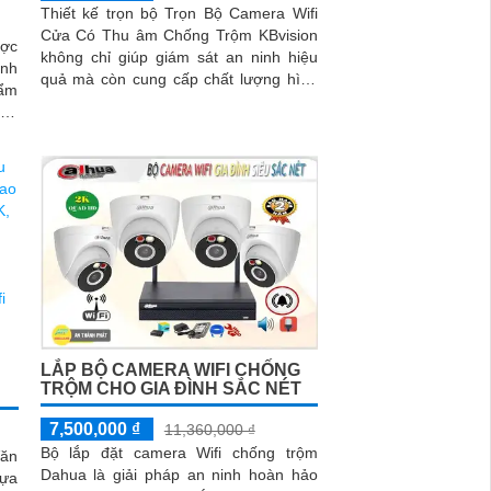
Thiết kế trọn bộ Trọn Bộ Camera Wifi
Cửa Có Thu âm Chống Trộm KBvision
ược
không chỉ giúp giám sát an ninh hiệu
ình
quả mà còn cung cấp chất lượng hình
ảnh sắc nét với độ phân giải 2.0 MP
khả
LẮP BỘ CAMERA WIFI CHỐNG
TRỘM CHO GIA ĐÌNH SẮC NÉT
7,500,000 ₫
11,360,000 ₫
Bộ lắp đặt camera Wifi chống trộm
ăn
Dahua là giải pháp an ninh hoàn hảo
lựa