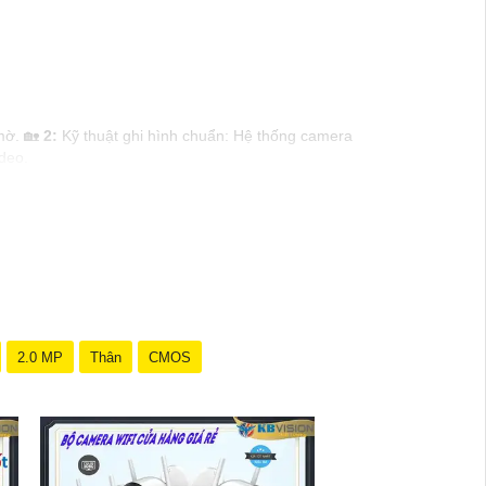
 mờ. 🏡
2:
Kỹ thuật ghi hình chuẩn: Hệ thống camera
deo.
ẩm mỹ của khu vực cần quan sát.
n lý hình ảnh từ xa thông qua ứng dụng di động.
 ngoại, đàm thoại 2 chiều để nâng cao khả năng giám
n hoặc hỗ trợ, bạn có thể đặt câu hỏi cụ thể hơn để
2.0 MP
Thân
CMOS