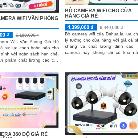
BỘ CAMERA WIFI CHO CỬA
HÀNG GIÁ RẺ
AMERA WIFI VĂN PHÒNG
4,399,000 ₫
6,840,000 ₫
Bộ camera wifi của Dahua là lựa c
00 ₫
6,180,000 ₫
lý tưởng cho cửa hàng với giá cả p
era Wifi Văn Phòng Giá Rẻ
chăng và chất lượng đỉnh cao. Bộ
 là sự lựa chọn hoàn hảo cho
camera này không chỉ có khả n
trình với ngân sách hạn chế.
giám sát tốt mà còn được trang bị c
ản phẩm chất lượng cao của
năng thu âm và loa tiện ích, giúp q
iệu nổi tiếng KBvision, được
lý cửa hàng nắm bắt mọi tình hu
 tính năng đáng chú ý là khả
một cách dễ dàng
âm và loa tích hợp
ERA 360 ĐỘ GIÁ RẺ