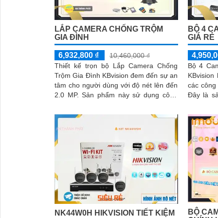
LẮP CAMERA CHỐNG TRỘM
BỘ 4 C
GIA ĐÌNH
GIÁ RẺ
6,932,800 ₫
4,950,0
10,460,000 ₫
Thiết kế trọn bộ Lắp Camera Chống
Bộ 4 Cam
Trộm Gia Đình KBvision đem đến sự an
KBvision
tâm cho người dùng với độ nét lên đến
các công 
2.0 MP. Sản phẩm này sử dụng công
Đây là s
nghệ mới nhất được tích hợp từng...
thương h
trang bị
năng thu 
BỘ CAM
NK44W0H HIKVISION TIẾT KIỆM