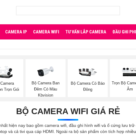
CAMERA IP
CAMERA WIFI
TƯ VẤN LẮP CAMERA
ĐẦU GHI PH
Bộ Camera Ban
Trọn Bộ Came
 Camera
Bộ Camera Có Báo
Đêm Có Màu
Âm
on Trọn Gói
Đông
Kbvision
BỘ CAMERA WIFI GIÁ RẺ
t nhất hiện nay bao gồm camera wifi, đầu ghi hình wifi và ổ cứng lưu tr
aptop và cả tivi qua cáp HDMI. Ngoài ra bộ sản phẩm còn tích hợp nhiề