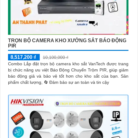
TRỌN BỘ CAMERA KHO XƯỞNG SẮT BÁO ĐỘNG
PIR
8,517,200 ₫
10,100,000 ₫
Combo Lắp đặt trọn bộ camera kho sắt VanTech được trang
bị chức năng ưu việt Báo Động Chuyển Trộm PIR, giúp giảm
báo động giả và bảo vệ tốt hơn cho kho sắt của bạn. Sản
phẩm chất lượng, 🔄 Đảm bảo sự an toàn và tin cậy