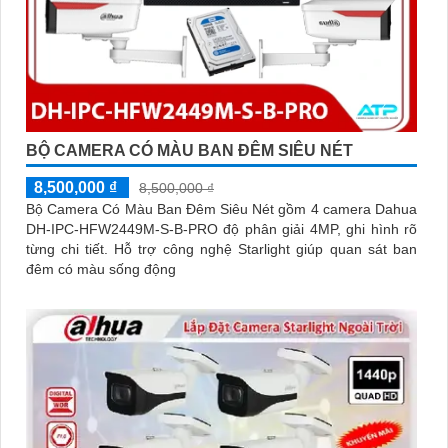
BỘ CAMERA CÓ MÀU BAN ĐÊM SIÊU NÉT
8,500,000 ₫
8,500,000 ₫
Bộ Camera Có Màu Ban Đêm Siêu Nét gồm 4 camera Dahua
DH-IPC-HFW2449M-S-B-PRO độ phân giải 4MP, ghi hình rõ
từng chi tiết. Hỗ trợ công nghệ Starlight giúp quan sát ban
đêm có màu sống động