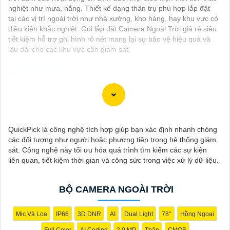
nghiệt như mưa, nắng. Thiết kế dạng thân trụ phù hợp lắp đặt
tại các vị trí ngoài trời như nhà xưởng, kho hàng, hay khu vực có
điều kiện khắc nghiệt. Gói lắp đặt Camera Ngoài Trời giá rẻ siêu
tiết kiệm hỗ trợ ghi hình rõ nét mang lại sự bảo vệ hiệu quả và
lâu dài cho các khu vực cần giám sát.
Dạ chào bạn, dưới đây là một số thông tin về Camera Thiết Kế
Dạng Thân mà bạn có thể quan tâm:
✳️
1:
Hikvision DS-2CD2142FWD-I: Camera IP 4MP, chất lượng
QuickPick là công nghệ tích hợp giúp bạn xác định nhanh chóng
hình ảnh cao, hỗ trợ các tính năng thông minh như phát hiện
các đối tượng như người hoặc phương tiện trong hệ thống giám
chuyển động, hồng ngoại thông minh.
sát. Công nghệ này tối ưu hóa quá trình tìm kiếm các sự kiện
💠
2:
Dahua IPC-HDW4433C-A: Camera IP 4MP, công nghệ
liên quan, tiết kiệm thời gian và công sức trong việc xử lý dữ liệu.
Starlight cho hình ảnh màu ban đêm, chống ngược sáng tốt,
thiết kế chống nước, bụi IP67
♚ Chức Cao Cấp
3:
Vantech VP-131N: Camera Analog 1.3MP,
BỘ CAMERA NGOÀI TRỜI
có khả năng quan sát trong điều kiện thiếu sáng, chất lượng
hình ảnh tốt, dễ sử dụng và lắp đặt.
Nhớ kiểm tra các yêu cầu kỹ thuật và tính năng mà bạn cần
Mic Và Loa
IP66
3D DNR
AI
Dual Light
78°
Hồng Ngoại
trước khi lựa chọn camera phù hợp với nhu cầu sử dụng của
Full Color
AI Coding
2.0 MP
Thân
CMOS