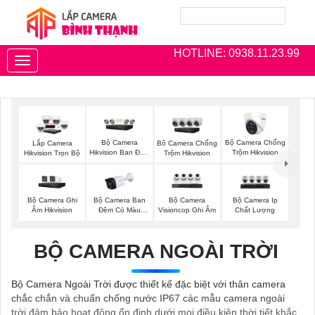
HOTLINE: 0938.11.23.99
Toggle
navigation
Bộ Camera
Bộ Camera Chống
Lắp Camera
Bô Camera Chống
Hikvision Ban Đêm
Trộm Hikvision
Hikvision Trọn Bộ
Trộm Hikvision
Có Màu
Bộ Camera Ghi
Bộ Camera Ban
Bộ Camera
Bộ Camera Ip
Âm Hikvision
Đêm Có Màu
Visioncop Ghi Âm
Chất Lượng
Kbvision
BỘ CAMERA NGOÀI TRỜI
Bộ Camera Ngoài Trời được thiết kế đặc biệt với thân camera
chắc chắn và chuẩn chống nước IP67 các mẫu camera ngoài
trời đảm bảo hoạt động ổn định dưới mọi điều kiện thời tiết khắc