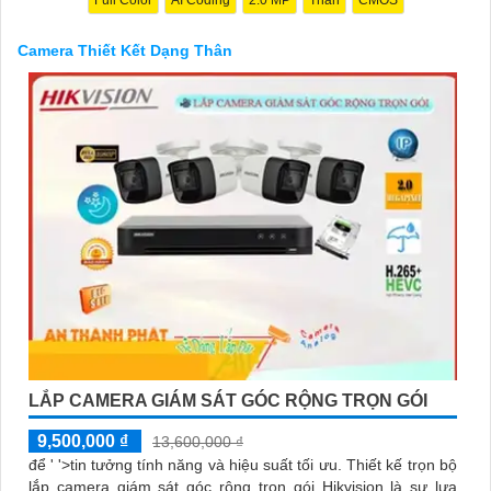
mình nhé. Nếu cần thêm thông tin chi tiết hoặc hỗ trợ về sản
phẩm, bạn có thể truy cập trang web của nhà sản xuất hoặc liên
Camera Thiết Kết Dạng Thân
hệ với các đơn vị phân phối để được tư vấn cụ thể hơn. Chúc
bạn tìm được sản phẩm ưng ý!
'
LẮP CAMERA GIÁM SÁT GÓC RỘNG TRỌN GÓI
9,500,000 ₫
13,600,000 ₫
để ' '>tin tưởng tính năng và hiệu suất tối ưu. Thiết kế trọn bộ
lắp camera giám sát góc rộng trọn gói Hikvision là sự lựa