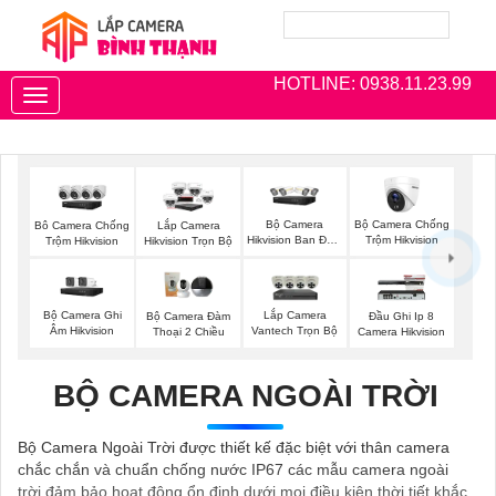
HOTLINE: 0938.11.23.99
Toggle
navigation
Bộ Camera
Bộ Camera Chống
Bô Camera Chống
Lắp Camera
Hikvision Ban Đêm
Trộm Hikvision
Trộm Hikvision
Hikvision Trọn Bộ
Có Màu
Bộ Camera Ghi
Lắp Camera
Bộ Camera Đàm
Đầu Ghi Ip 8
Âm Hikvision
Vantech Trọn Bộ
Thoại 2 Chiều
Camera Hikvision
BỘ CAMERA NGOÀI TRỜI
Bộ Camera Ngoài Trời được thiết kế đặc biệt với thân camera
chắc chắn và chuẩn chống nước IP67 các mẫu camera ngoài
trời đảm bảo hoạt động ổn định dưới mọi điều kiện thời tiết khắc