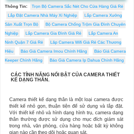
Thông Tin:
Trọn Bộ Camera Sắc Nét Cho Cửa Hàng Giá Rẻ
Lắp Đặt Camera Nhà Máy Xí Nghiệp
Lắp Camera Xưởng
Sản Xuất Trọn Bộ
Bộ Camera Chống Trộm Gia Đình Chuyên
Nghiệp
Lắp Camera Gia Đình Giá Rẻ
Lắp Camera An
Ninh Quận 7 Giá Rẻ
Lăp Camera Wifi Giá Rẻ Các Thương
Hiệu
Báo Giá Camera Imou Chính Hãng
Báo Giá Camera
Keeper Chính Hãng
Báo Giá Camera Ip Dahua Chính Hãng
CÁC TÍNH NĂNG NỔI BẬT CỦA CAMERA THIẾT
KẾ DẠNG THÂN.
Camera thiết kế dạng thân là một loại camera được
thiết kế nhỏ gọn, thuận tiện để sử dụng và lắp đặt.
Với thiết kế nhỏ và hình dạng hình trụ, camera dạng
thân thường được sử dụng cho mục đích giám sát
trong nhà, văn phòng, cửa hàng hoặc bất kỳ không
gian nào cần theo dõi hoặc quan sát.