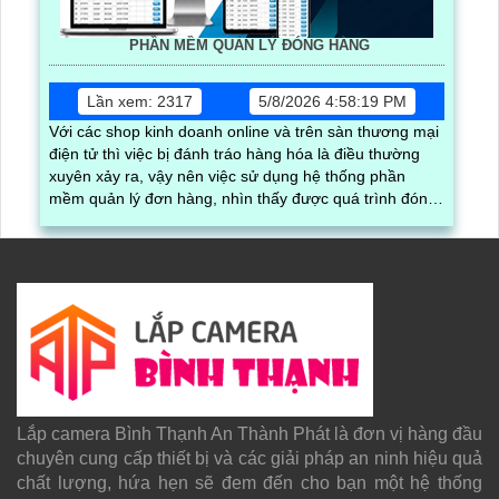
PHẦN MỀM QUẢN LÝ ĐÓNG HÀNG
Lần xem: 2317
5/8/2026 4:58:19 PM
Với các shop kinh doanh online và trên sàn thương mại
điện tử thì việc bị đánh tráo hàng hóa là điều thường
xuyên xảy ra, vậy nên việc sử dụng hệ thống phần
mềm quản lý đơn hàng, nhìn thấy được quá trình đóng
gói hàng hóa, kèm theo đấy là quy trình đóng gói cũng
được ghi lại một cách dễ dàng
Lắp camera Bình Thạnh An Thành Phát là đơn vị hàng đầu
chuyên cung cấp thiết bị và các giải pháp an ninh hiệu quả
chất lượng, hứa hẹn sẽ đem đến cho bạn một hệ thống