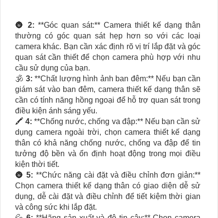
🌚
2:
**Góc quan sát:** Camera thiết kế dạng thân
thường có góc quan sát hẹp hơn so với các loại
camera khác. Bạn cần xác định rõ vị trí lắp đặt và góc
quan sát cần thiết để chọn camera phù hợp với nhu
cầu sử dụng của bạn.
🕉️
3:
**Chất lượng hình ảnh ban đêm:** Nếu bạn cần
giám sát vào ban đêm, camera thiết kế dạng thân sẽ
cần có tính năng hồng ngoại để hỗ trợ quan sát trong
điều kiện ánh sáng yếu.
🖍
4:
**Chống nước, chống va đập:** Nếu bạn cần sử
dụng camera ngoài trời, chọn camera thiết kế dạng
thân có khả năng chống nước, chống va đập để tin
tưởng độ bền và ổn định hoạt động trong mọi điều
kiện thời tiết.
🌚
5:
**Chức năng cài đặt và điều chỉnh đơn giản:**
Chọn camera thiết kế dạng thân có giao diện dễ sử
dụng, dễ cài đặt và điều chỉnh để tiết kiệm thời gian
và công sức khi lắp đặt.
💦
6:
**Hãng sản xuất và độ tin cậy:** Chọn camera