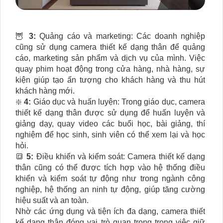
🦉
3:
Quảng cáo và marketing: Các doanh nghiệp
cũng sử dụng camera thiết kế dạng thân để quảng
cáo, marketing sản phẩm và dịch vụ của mình. Việc
quay phim hoạt động trong cửa hàng, nhà hàng, sự
kiện giúp tạo ấn tượng cho khách hàng và thu hút
khách hàng mới.
❇️
4:
Giáo dục và huấn luyện: Trong giáo dục, camera
thiết kế dạng thân được sử dụng để huấn luyện và
giảng dạy, quay video các buổi học, bài giảng, thí
nghiệm để học sinh, sinh viên có thể xem lại và học
hỏi.
🔳
5:
Điều khiển và kiểm soát: Camera thiết kế dạng
thân cũng có thể được tích hợp vào hệ thống điều
khiển và kiểm soát tự động như trong ngành công
nghiệp, hệ thống an ninh tự động, giúp tăng cường
hiệu suất và an toàn.
Nhờ các ứng dụng và tiện ích đa dạng, camera thiết
kế dạng thân đóng vai trò quan trọng trong việc giữ