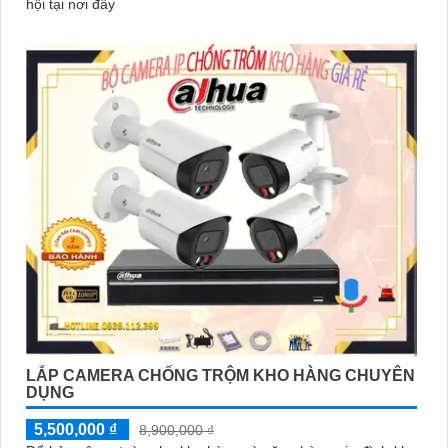
hội tại nơi đây
LẮP CAMERA CHỐNG TRỘM KHO HÀNG CHUYÊN
DỤNG
5,500,000 ₫
8,900,000 ₫