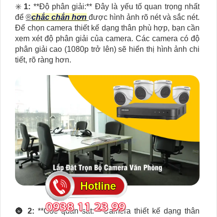
✳️
1:
**Độ phân giải:** Đây là yếu tố quan trọng nhất
để
®️
chắc chắn hơn
được hình ảnh rõ nét và sắc nét.
Để chọn camera thiết kế dạng thân phù hợp, bạn cần
xem xét độ phân giải của camera. Các camera có độ
phân giải cao (1080p trở lên) sẽ hiển thị hình ảnh chi
tiết, rõ ràng hơn.
🌚
2:
**Góc quan sát:** Camera thiết kế dạng thân