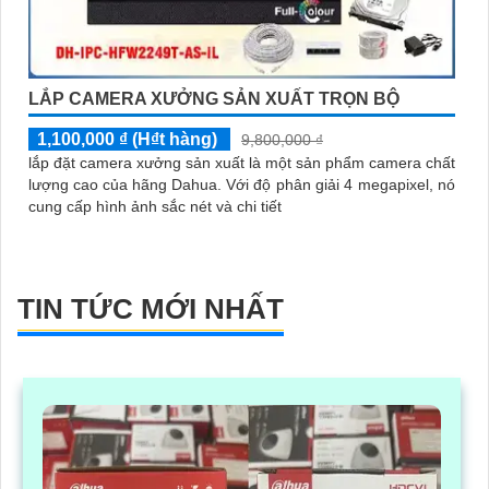
LẮP CAMERA XƯỞNG SẢN XUẤT TRỌN BỘ
1,100,000 ₫ (H₫t hàng)
9,800,000 ₫
lắp đặt camera xưởng sản xuất là một sản phẩm camera chất
lượng cao của hãng Dahua. Với độ phân giải 4 megapixel, nó
cung cấp hình ảnh sắc nét và chi tiết
TIN TỨC MỚI NHẤT