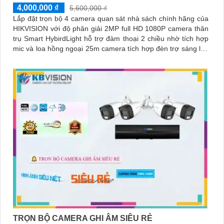
4,000,000 ₫
5,600,000 ₫
Lắp đặt trọn bộ 4 camera quan sát nhà sách chính hãng của
HIKVISION với độ phân giải 2MP full HD 1080P camera thân
trụ Smart HybirdLight hỗ trợ đàm thoại 2 chiều nhờ tích hợp
mic và loa hồng ngoại 25m camera tích hợp đèn trợ sáng lên
đến 20m cho hình ảnh ban đêm có màu.
TRỌN BỘ CAMERA GHI ÂM SIÊU RẺ