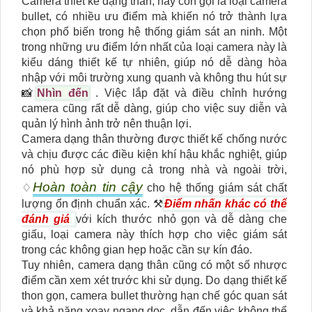
Camera thiết kế dạng thân, hay còn gọi là loại camera
bullet, có nhiều ưu điểm mà khiến nó trở thành lựa
chọn phổ biến trong hệ thống giám sát an ninh. Một
trong những ưu điểm lớn nhất của loại camera này là
kiểu dáng thiết kế tự nhiên, giúp nó dễ dàng hòa
nhập với môi trường xung quanh và không thu hút sự
📸
Nhìn đến
. Việc lắp đặt và điều chỉnh hướng
camera cũng rất dễ dàng, giúp cho việc suy diễn và
quản lý hình ảnh trở nên thuận lợi.
Camera dạng thân thường được thiết kế chống nước
và chịu được các điều kiện khí hậu khắc nghiệt, giúp
nó phù hợp sử dụng cả trong nhà và ngoài trời,
Hoàn toàn tin cậy
♢
cho hệ thống giám sát chất
lượng ổn định chuẩn xác. ⚒
Điểm nhấn khác có thể
đánh giá
với kích thước nhỏ gọn và dễ dàng che
giấu, loại camera này thích hợp cho việc giám sát
trong các không gian hẹp hoặc cần sự kín đáo.
Tuy nhiên, camera dạng thân cũng có một số nhược
điểm cần xem xét trước khi sử dụng. Do dạng thiết kế
thon gọn, camera bullet thường hạn chế góc quan sát
và khả năng xoay ngang dọc, dẫn đến việc không thể