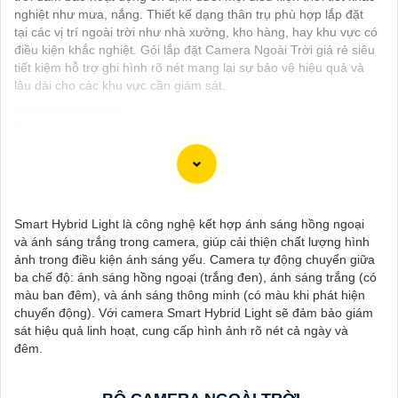
nghiệt như mưa, nắng. Thiết kế dạng thân trụ phù hợp lắp đặt
tại các vị trí ngoài trời như nhà xưởng, kho hàng, hay khu vực có
điều kiện khắc nghiệt. Gói lắp đặt Camera Ngoài Trời giá rẻ siêu
tiết kiệm hỗ trợ ghi hình rõ nét mang lại sự bảo vệ hiệu quả và
lâu dài cho các khu vực cần giám sát.
Dạ chào bạn, dưới đây là một số thông tin về Camera Thiết Kế
Dạng Thân mà bạn có thể quan tâm:
✳️
1:
Hikvision DS-2CD2142FWD-I: Camera IP 4MP, chất lượng
Smart Hybrid Light là công nghệ kết hợp ánh sáng hồng ngoại
hình ảnh cao, hỗ trợ các tính năng thông minh như phát hiện
và ánh sáng trắng trong camera, giúp cải thiện chất lượng hình
chuyển động, hồng ngoại thông minh.
ảnh trong điều kiện ánh sáng yếu. Camera tự động chuyển giữa
💠
2:
Dahua IPC-HDW4433C-A: Camera IP 4MP, công nghệ
ba chế độ: ánh sáng hồng ngoại (trắng đen), ánh sáng trắng (có
Starlight cho hình ảnh màu ban đêm, chống ngược sáng tốt,
màu ban đêm), và ánh sáng thông minh (có màu khi phát hiện
thiết kế chống nước, bụi IP67
chuyển động). Với camera Smart Hybrid Light sẽ đảm bảo giám
♚ Chức Cao Cấp
3:
Vantech VP-131N: Camera Analog 1.3MP,
sát hiệu quả linh hoạt, cung cấp hình ảnh rõ nét cả ngày và
có khả năng quan sát trong điều kiện thiếu sáng, chất lượng
đêm.
hình ảnh tốt, dễ sử dụng và lắp đặt.
Nhớ kiểm tra các yêu cầu kỹ thuật và tính năng mà bạn cần
trước khi lựa chọn camera phù hợp với nhu cầu sử dụng của