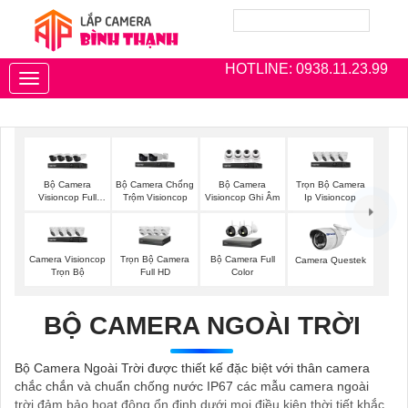
HOTLINE: 0938.11.23.99
Toggle
navigation
Bộ Camera
Bộ Camera Chống
Bộ Camera
Trọn Bộ Camera
Visioncop Full
Trộm Visioncop
Visioncop Ghi Âm
Ip Visioncop
Color
Camera Visioncop
Trọn Bộ Camera
Bộ Camera Full
Camera Questek
Trọn Bộ
Full HD
Color
BỘ CAMERA NGOÀI TRỜI
Bộ Camera Ngoài Trời được thiết kế đặc biệt với thân camera
chắc chắn và chuẩn chống nước IP67 các mẫu camera ngoài
trời đảm bảo hoạt động ổn định dưới mọi điều kiện thời tiết khắc