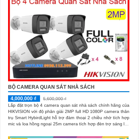
BỘ CAMERA QUAN SÁT NHÀ SÁCH
4,000,000 ₫
5,600,000 ₫
Lắp đặt trọn bộ 4 camera quan sát nhà sách chính hãng của
HIKVISION với độ phân giải 2MP full HD 1080P camera thân
trụ Smart HybirdLight hỗ trợ đàm thoại 2 chiều nhờ tích hợp
mic và loa hồng ngoại 25m camera tích hợp đèn trợ sáng lên
đến 20m cho hình ảnh ban đêm có màu.