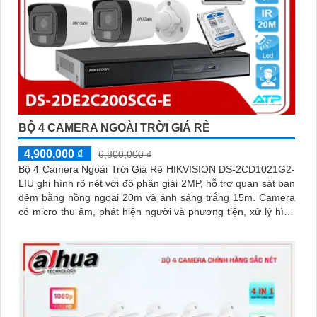
BỘ 4 CAMERA NGOÀI TRỜI GIÁ RẺ
4,900,000 ₫
6,800,000 ₫
Bộ 4 Camera Ngoài Trời Giá Rẻ HIKVISION DS-2CD1021G2-
LIU ghi hình rõ nét với độ phân giải 2MP, hỗ trợ quan sát ban
đêm bằng hồng ngoại 20m và ánh sáng trắng 15m. Camera
có micro thu âm, phát hiện người và phương tiện, xử lý hình
ảnh tốt với chống ngược sáng DWDR, BLC, giảm nhiễu 3D
DNR