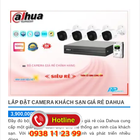
phòng gia đình
LẮP ĐẶT CAMERA KHÁCH SẠN GIÁ RẺ DAHUA
3,900,000 ₫
6,400,000 ₫
Đầy đủ bộ lắp đặt camera khách sạn giá rẻ của Dahua cung
cấp một giải pháp toàn diện cho hệ thống an ninh của khách
sạn. Với khả năng thu hình ổn định và phát triển nhiều
dòng...