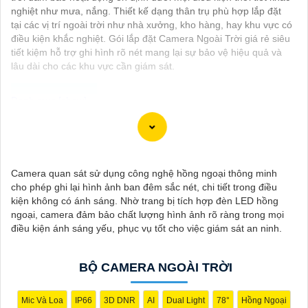
nghiệt như mưa, nắng. Thiết kế dạng thân trụ phù hợp lắp đặt
tại các vị trí ngoài trời như nhà xưởng, kho hàng, hay khu vực có
điều kiện khắc nghiệt. Gói lắp đặt Camera Ngoài Trời giá rẻ siêu
tiết kiệm hỗ trợ ghi hình rõ nét mang lại sự bảo vệ hiệu quả và
lâu dài cho các khu vực cần giám sát.
Dạ chào bạn, dưới đây là một số thông tin về Camera Thiết Kế
Dạng Thân mà bạn có thể quan tâm:
✳️
1:
Hikvision DS-2CD2142FWD-I: Camera IP 4MP, chất lượng
Camera quan sát sử dụng công nghệ hồng ngoại thông minh
hình ảnh cao, hỗ trợ các tính năng thông minh như phát hiện
cho phép ghi lại hình ảnh ban đêm sắc nét, chi tiết trong điều
chuyển động, hồng ngoại thông minh.
kiện không có ánh sáng. Nhờ trang bị tích hợp đèn LED hồng
💠
2:
Dahua IPC-HDW4433C-A: Camera IP 4MP, công nghệ
ngoại, camera đảm bảo chất lượng hình ảnh rõ ràng trong mọi
Starlight cho hình ảnh màu ban đêm, chống ngược sáng tốt,
điều kiện ánh sáng yếu, phục vụ tốt cho việc giám sát an ninh.
thiết kế chống nước, bụi IP67
♚ Chức Cao Cấp
3:
Vantech VP-131N: Camera Analog 1.3MP,
có khả năng quan sát trong điều kiện thiếu sáng, chất lượng
BỘ CAMERA NGOÀI TRỜI
hình ảnh tốt, dễ sử dụng và lắp đặt.
Nhớ kiểm tra các yêu cầu kỹ thuật và tính năng mà bạn cần
trước khi lựa chọn camera phù hợp với nhu cầu sử dụng của
Mic Và Loa
IP66
3D DNR
AI
Dual Light
78°
Hồng Ngoại