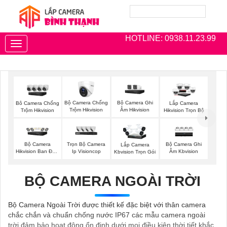
HOTLINE: 0938.11.23.99
Toggle
navigation
Bộ Camera Chống
Bộ Camera Ghi
Bô Camera Chống
Lắp Camera
Trộm Hikvision
Âm Hikvision
Trộm Hikvision
Hikvision Trọn Bộ
Bộ Camera
Trọn Bộ Camera
Bộ Camera Ghi
Lắp Camera
Hikvision Ban Đêm
Ip Visioncop
Âm Kbvision
Kbvision Trọn Gói
Có Màu
BỘ CAMERA NGOÀI TRỜI
Bộ Camera Ngoài Trời được thiết kế đặc biệt với thân camera
chắc chắn và chuẩn chống nước IP67 các mẫu camera ngoài
trời đảm bảo hoạt động ổn định dưới mọi điều kiện thời tiết khắc