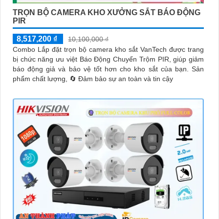
TRỌN BỘ CAMERA KHO XƯỞNG SẮT BÁO ĐỘNG
PIR
8,517,200 ₫
10,100,000 ₫
Combo Lắp đặt trọn bộ camera kho sắt VanTech được trang
bị chức năng ưu việt Báo Động Chuyển Trộm PIR, giúp giảm
báo động giả và bảo vệ tốt hơn cho kho sắt của bạn. Sản
phẩm chất lượng, 🔄 Đảm bảo sự an toàn và tin cậy