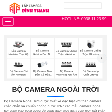
HOTLINE: 0938.11.23.99
Toggle
navigation
Bộ Camera
Bộ Camera Chống
Lắp Camera
Bô Camera Chống
Hikvision Ban Đêm
Trộm Hikvision
Hikvision Trọn Bộ
Trộm Hikvision
Có Màu
Bộ Camera Ghi
Bộ Camera Ban
Bộ Camera
Bộ Camera Ip
Âm Hikvision
Đêm Có Màu
Visioncop Ghi Âm
Chất Lượng
Kbvision
BỘ CAMERA NGOÀI TRỜI
Bộ Camera Ngoài Trời được thiết kế đặc biệt với thân camera
chắc chắn và chuẩn chống nước IP67 các mẫu camera ngoài
trời đảm bảo hoạt động ổn định dưới mọi điều kiện thời tiết khắc