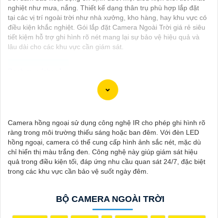
nghiệt như mưa, nắng. Thiết kế dạng thân trụ phù hợp lắp đặt
tại các vị trí ngoài trời như nhà xưởng, kho hàng, hay khu vực có
điều kiện khắc nghiệt. Gói lắp đặt Camera Ngoài Trời giá rẻ siêu
tiết kiệm hỗ trợ ghi hình rõ nét mang lại sự bảo vệ hiệu quả và
lâu dài cho các khu vực cần giám sát.
Dạ chào bạn, dưới đây là một số thông tin về Camera Thiết Kế
Dạng Thân mà bạn có thể quan tâm:
✳️
1:
Hikvision DS-2CD2142FWD-I: Camera IP 4MP, chất lượng
Camera hồng ngoại sử dụng công nghệ IR cho phép ghi hình rõ
hình ảnh cao, hỗ trợ các tính năng thông minh như phát hiện
ràng trong môi trường thiếu sáng hoặc ban đêm. Với đèn LED
chuyển động, hồng ngoại thông minh.
hồng ngoại, camera có thể cung cấp hình ảnh sắc nét, mặc dù
💠
2:
Dahua IPC-HDW4433C-A: Camera IP 4MP, công nghệ
chỉ hiển thị màu trắng đen. Công nghệ này giúp giám sát hiệu
Starlight cho hình ảnh màu ban đêm, chống ngược sáng tốt,
quả trong điều kiện tối, đáp ứng nhu cầu quan sát 24/7, đặc biệt
thiết kế chống nước, bụi IP67
trong các khu vực cần bảo vệ suốt ngày đêm.
♚ Chức Cao Cấp
3:
Vantech VP-131N: Camera Analog 1.3MP,
có khả năng quan sát trong điều kiện thiếu sáng, chất lượng
hình ảnh tốt, dễ sử dụng và lắp đặt.
BỘ CAMERA NGOÀI TRỜI
Nhớ kiểm tra các yêu cầu kỹ thuật và tính năng mà bạn cần
trước khi lựa chọn camera phù hợp với nhu cầu sử dụng của