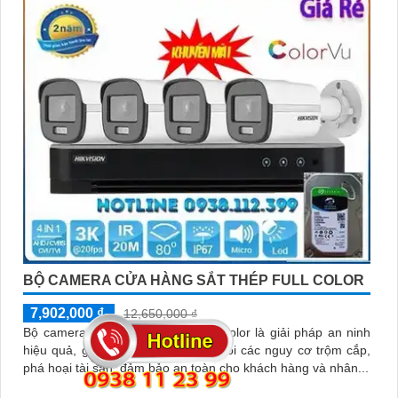
BỘ CAMERA CỬA HÀNG SẮT THÉP FULL COLOR
7,902,000 ₫
12,650,000 ₫
Bộ camera cửa hàng sắt thép full color là giải pháp an ninh
hiệu quả, giúp bảo vệ cửa hàng khỏi các nguy cơ trộm cắp,
phá hoại tài sản, đảm bảo an toàn cho khách hàng và nhân...