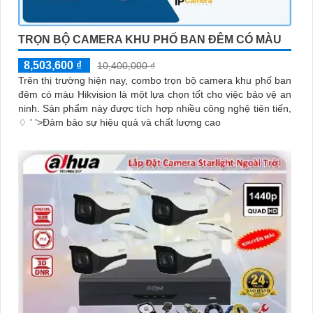
TRỌN BỘ CAMERA KHU PHỐ BAN ĐÊM CÓ MÀU
8,503,600 ₫
10,400,000 ₫
Trên thị trường hiện nay, combo trọn bộ camera khu phố ban
đêm có màu Hikvision là một lựa chọn tốt cho việc bảo vệ an
ninh. Sản phẩm này được tích hợp nhiều công nghệ tiên tiến,
♢ ' '>Đảm bảo sự hiệu quả và chất lượng cao