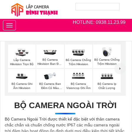
HOTLINE: 0938.11.23.99
Toggle
navigation
Bộ Camera
Bộ Camera Chống
Lắp Camera
Bô Camera Chống
Hikvision Ban Đêm
Trộm Hikvision
Hikvision Trọn Bộ
Trộm Hikvision
Có Màu
Bộ Camera Ghi
Bộ Camera Ban
Bộ Camera
Bộ Camera Ip
Âm Hikvision
Đêm Có Màu
Visioncop Ghi Âm
Chất Lượng
Kbvision
BỘ CAMERA NGOÀI TRỜI
Bộ Camera Ngoài Trời được thiết kế đặc biệt với thân camera
chắc chắn và chuẩn chống nước IP67 các mẫu camera ngoài
trời đảm bảo hoạt động ổn định dưới mọi điều kiện thời tiết khắc