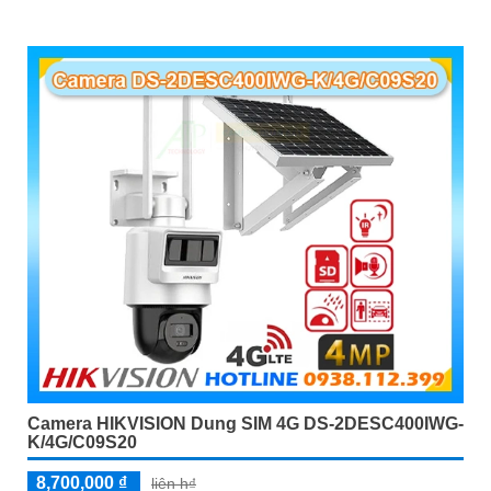
Camera HIKVISION Dung SIM 4G DS-2DESC400IWG-
K/4G/C09S20
8,700,000 ₫
liên h₫