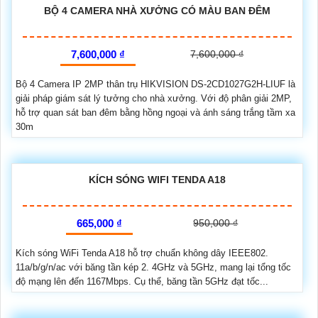
BỘ 4 CAMERA NHÀ XƯỞNG CÓ MÀU BAN ĐÊM
7,600,000 ₫
7,600,000 ₫
Bộ 4 Camera IP 2MP thân trụ HIKVISION DS-2CD1027G2H-LIUF là
giải pháp giám sát lý tưởng cho nhà xưởng. Với độ phân giải 2MP,
hỗ trợ quan sát ban đêm bằng hồng ngoại và ánh sáng trắng tầm xa
30m
KÍCH SÓNG WIFI TENDA A18
665,000 ₫
950,000 ₫
Kích sóng WiFi Tenda A18 hỗ trợ chuẩn không dây IEEE802.
11a/b/g/n/ac với băng tần kép 2. 4GHz và 5GHz, mang lại tổng tốc
độ mạng lên đến 1167Mbps. Cụ thể, băng tần 5GHz đạt tốc...