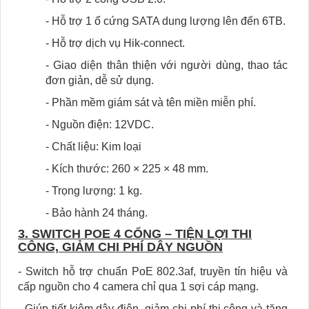
- Hỗ trợ 1 ổ cứng SATA dung lượng lên đến 6TB.
- Hỗ trợ dịch vụ Hik-connect.
- Giao diện thân thiện với người dùng, thao tác
đơn giản, dễ sử dụng.
- Phần mềm giám sát và tên miền miễn phí.
- Nguồn điện: 12VDC.
- Chất liệu: Kim loại
- Kích thước: 260 × 225 × 48 mm.
- Trọng lượng: 1 kg.
- Bảo hành 24 tháng.
3. SWITCH POE 4 CỔNG – TIỆN LỢI THI
CÔNG, GIẢM CHI PHÍ DÂY NGUỒN
- Switch hỗ trợ chuẩn PoE 802.3af, truyền tín hiệu và
cấp nguồn cho 4 camera chỉ qua 1 sợi cáp mạng.
- Giúp tiết kiệm dây điện, giảm chi phí thi công và tăng