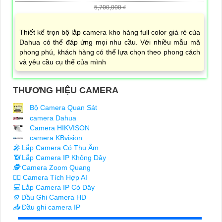
5,700,000 ₫
Thiết kế trọn bộ lắp camera kho hàng full color giá rẻ của
Dahua có thể đáp ứng mọi nhu cầu. Với nhiều mẫu mã
phong phú, khách hàng có thể lựa chọn theo phong cách
và yêu cầu cụ thể của mình
THƯƠNG HIỆU CAMERA
Bộ Camera Quan Sát
camera Dahua
Camera HIKVISON
camera KBvision
️🎤️
Lắp Camera Có Thu Âm
📶
Lắp Camera IP Không Dây
🕵️
Camera Zoom Quang
🧛‍♀️
Camera Tích Hợp AI
💻
Lắp Camera IP Có Dây
⚙️
Đầu Ghi Camera HD
📥
Đầu ghi camera IP