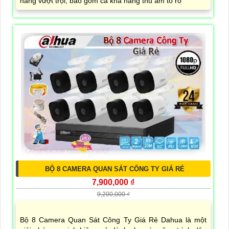
năng vượt trội, bao gồm cả khả năng thu âm to rõ
BỘ 8 CAMERA QUAN SÁT CÔNG TY GIÁ RẺ
7,900,000 ₫
9,200,000 ₫
Bộ 8 Camera Quan Sát Công Ty Giá Rẻ Dahua là một