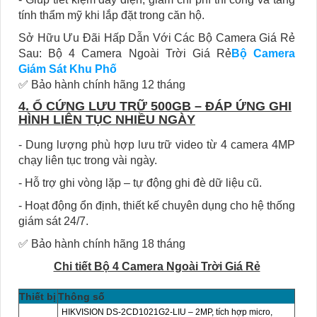
tính thẩm mỹ khi lắp đặt trong căn hộ.
Sở Hữu Ưu Đãi Hấp Dẫn Với Các Bộ Camera Giá Rẻ
Sau: Bộ 4 Camera Ngoài Trời Giá Rẻ
Bộ Camera
Giám Sát Khu Phố
✅ Bảo hành chính hãng 12 tháng
4. Ổ CỨNG LƯU TRỮ 500GB – ĐÁP ỨNG GHI
HÌNH LIÊN TỤC NHIỀU NGÀY
- Dung lượng phù hợp lưu trữ video từ 4 camera 4MP
chạy liên tục trong vài ngày.
- Hỗ trợ ghi vòng lặp – tự động ghi đè dữ liệu cũ.
- Hoạt động ổn định, thiết kế chuyên dụng cho hệ thống
giám sát 24/7.
✅ Bảo hành chính hãng 18 tháng
Chi tiết Bộ 4 Camera Ngoài Trời Giá Rẻ
Thiết bị
Thông số
HIKVISION DS-2CD1021G2-LIU – 2MP, tích hợp micro,