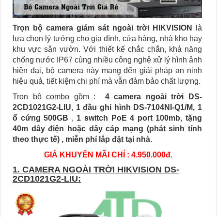
Trọn bộ camera giám sát ngoài trời HIKVISION
là
lựa chọn lý tưởng cho gia đình, cửa hàng, nhà kho hay
khu vực sân vườn. Với thiết kế chắc chắn, khả năng
chống nước IP67 cùng nhiều công nghệ xử lý hình ảnh
hiện đại, bộ camera này mang đến giải pháp an ninh
hiệu quả, tiết kiệm chi phí mà vẫn đảm bảo chất lượng.
Trọn bộ combo gồm :
4 camera ngoài trời DS-
2CD1021G2-LIU
,
1 đầu ghi hình DS-7104NI-Q1/M,
1
ổ cứng 500GB
,
1 switch PoE 4 port 100mb, tặng
40m dây điện hoặc dây cáp mạng (phát sinh tính
theo thực tế) , miễn phí lắp đặt tại nhà.
GIÁ KHUYẾN MÃI CHỈ : 4.950.000đ
.
1. CAMERA NGOÀI TRỜI HIKVISION DS-
2CD1021G2-LIU: