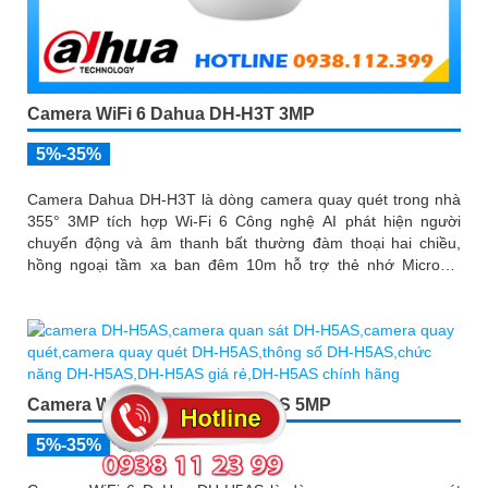
Camera WiFi 6 Dahua DH-H3T 3MP
5%-35%
Camera Dahua DH-H3T là dòng camera quay quét trong nhà
355° 3MP tích hợp Wi-Fi 6 Công nghệ AI phát hiện người
chuyển động và âm thanh bất thường đàm thoại hai chiều,
hồng ngoại tầm xa ban đêm 10m hỗ trợ thẻ nhớ MicroSD
256GB ONVIF và điều khiển từ xa qua ứng dụng DMSS
Camera WiFi 6 DaHua DH-H5AS 5MP
5%-35%