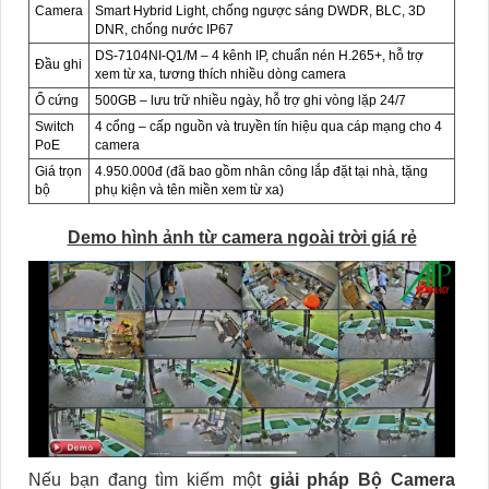
Camera
Smart Hybrid Light, chống ngược sáng DWDR, BLC, 3D
DNR, chống nước IP67
DS-7104NI-Q1/M – 4 kênh IP, chuẩn nén H.265+, hỗ trợ
Đầu ghi
xem từ xa, tương thích nhiều dòng camera
Ổ cứng
500GB – lưu trữ nhiều ngày, hỗ trợ ghi vòng lặp 24/7
Switch
4 cổng – cấp nguồn và truyền tín hiệu qua cáp mạng cho 4
PoE
camera
Giá trọn
4.950.000đ (đã bao gồm nhân công lắp đặt tại nhà, tặng
bộ
phụ kiện và tên miền xem từ xa)
Demo hình ảnh từ camera ngoài trời giá rẻ
Nếu bạn đang tìm kiếm một
giải pháp Bộ Camera