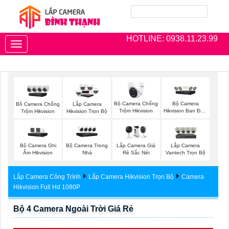
HOTLINE: 0938.11.23.99
Toggle
navigation
Bộ Camera Chống
Bộ Camera
Bô Camera Chống
Lắp Camera
Trộm Hikvision
Hikvision Ban Đêm
Trộm Hikvision
Hikvision Trọn Bộ
Có Màu
Bộ Camera Ghi
Bộ Camera Trong
Lắp Camera Giá
Lắp Camera
Âm Hikvision
Nhà
Rẻ Sắc Nét
Vantech Trọn Bộ
Lắp Camera Công Trình
Lắp Camera Hikvision Trọn Bộ
Camera
Hikvision Full Hd 1080P
Bộ 4 Camera Ngoài Trời Giá Rẻ