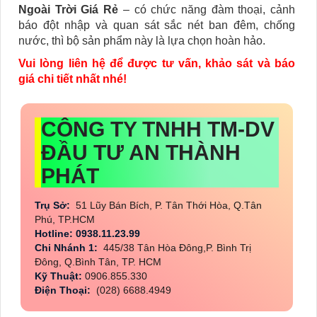
Ngoài Trời Giá Rẻ
– có chức năng đàm thoại, cảnh
báo đột nhập và quan sát sắc nét ban đêm, chống
nước, thì bộ sản phẩm này là lựa chọn hoàn hảo.
Vui lòng liên hệ để được tư vấn, khảo sát và báo
giá chi tiết nhất nhé!
CÔNG TY TNHH TM-DV
ĐẦU TƯ AN THÀNH
PHÁT
Trụ Sở:
51 Lũy Bán Bích, P. Tân Thới Hòa, Q.Tân
Phú, TP.HCM
Hotline: 0938.11.23.99
Chi Nhánh 1:
445/38 Tân Hòa Đông,P. Bình Trị
Đông, Q.Bình Tân, TP. HCM
Kỹ Thuật:
0906.855.330
Điện Thoại:
(028) 6688.4949