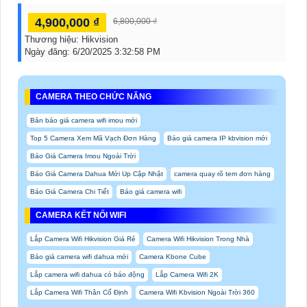
4,900,000 ₫
6,800,000 ₫
Thương hiệu:
Hikvision
Ngày đăng:
6/20/2025 3:32:58 PM
CAMERA THEO CHỨC NĂNG
Bản báo giá camera wifi imou mới
Top 5 Camera Xem Mã Vạch Đơn Hàng
Báo giá camera IP kbvision mới
Báo Giá Camera Imou Ngoài Trời
Báo Giá Camera Dahua Mới Up Cập Nhật
camera quay rõ tem đơn hàng
Báo Giá Camera Chi Tiết
Báo giá camera wifi
CAMERA KẾT NỐI WIFI
Lắp Camera Wifi Hikvision Giá Rẻ
Camera Wifi Hikvision Trong Nhà
Báo giá camera wifi dahua mới
Camera Kbone Cube
Lắp camera wifi dahua có báo động
Lắp Camera Wifi 2K
Lắp Camera Wifi Thân Cố Định
Camera Wifi Kbvision Ngoài Trời 360