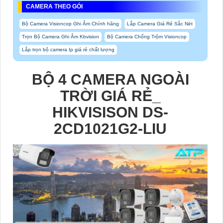
CAMERA THEO GÓI
Bộ Camera Visioncop Ghi Âm Chính hãng
Lắp Camera Giá Rẻ Sắc Nét
Trọn Bộ Camera Ghi Âm Kbvision
Bộ Camera Chống Trộm Visioncop
Lắp trọn bộ camera Ip giá rẻ chất lượng
BỘ 4 CAMERA NGOÀI
TRỜI GIÁ RẺ_
HIKVISISON DS-
2CD1021G2-LIU