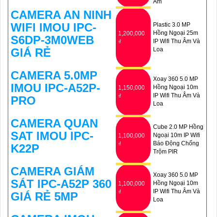
Âm
CAMERA AN NINH
WIFI IMOU IPC-
Plastic 3.0 MP
Hồng Ngoại 25m
1,200,000
S6DP-3M0WEB
IP Wifi Thu Âm Và
₫
GIÁ RẺ
Loa
CAMERA 5.0MP
Xoay 360 5.0 MP
IMOU IPC-A52P-
Hồng Ngoại 10m
1,150,000
IP Wifi Thu Âm Và
₫
PRO
Loa
CAMERA QUAN
Cube 2.0 MP Hồng
SAT IMOU IPC-
Ngoại 10m IP Wifi
1,100,000
Báo Động Chống
₫
K22P
Trộm PIR
CAMERA GIÁM
Xoay 360 5.0 MP
SÁT IPC-A52P 360
Hồng Ngoại 10m
1,100,000
IP Wifi Thu Âm Và
₫
GIÁ RẺ 5MP
Loa