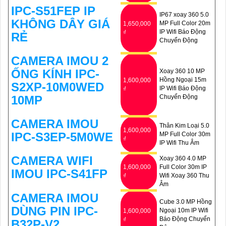
IPC-S51FEP IP
IP67 xoay 360 5.0
KHÔNG DÂY GIÁ
MP Full Color 20m
1,650,000
IP Wifi Báo Động
₫
RẺ
Chuyển Động
CAMERA IMOU 2
ỐNG KÍNH IPC-
Xoay 360 10 MP
Hồng Ngoại 15m
1,600,000
S2XP-10M0WED
IP Wifi Báo Động
₫
10MP
Chuyển Động
CAMERA IMOU
Thân Kim Loại 5.0
1,600,000
IPC-S3EP-5M0WE
MP Full Color 30m
₫
IP Wifi Thu Âm
CAMERA WIFI
Xoay 360 4.0 MP
1,600,000
Full Color 30m IP
IMOU IPC-S41FP
₫
Wifi Xoay 360 Thu
Âm
CAMERA IMOU
Cube 3.0 MP Hồng
DÙNG PIN IPC-
Ngoại 10m IP Wifi
1,600,000
Báo Động Chuyển
₫
B32P-V2