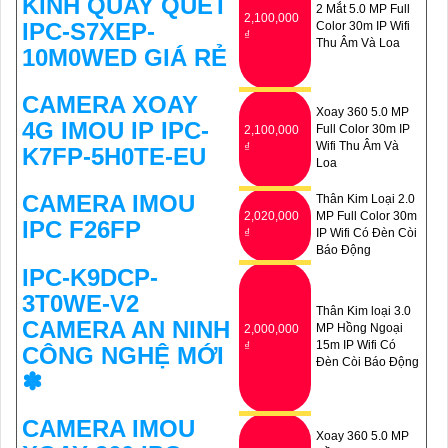
KÍNH QUAY QUÉT
2 Mắt 5.0 MP Full
2,100,000
IPC-S7XEP-
Color 30m IP Wifi
₫
Thu Âm Và Loa
10M0WED GIÁ RẺ
CAMERA XOAY
Xoay 360 5.0 MP
4G IMOU IP IPC-
Full Color 30m IP
2,100,000
Wifi Thu Âm Và
₫
K7FP-5H0TE-EU
Loa
CAMERA IMOU
Thân Kim Loại 2.0
2,020,000
MP Full Color 30m
IPC F26FP
₫
IP Wifi Có Đèn Còi
Báo Động
IPC-K9DCP-
3T0WE-V2
Thân Kim loại 3.0
CAMERA AN NINH
MP Hồng Ngoại
2,000,000
15m IP Wifi Có
₫
CÔNG NGHỆ MỚI
Ðèn Còi Báo Động
✽
CAMERA IMOU
Xoay 360 5.0 MP