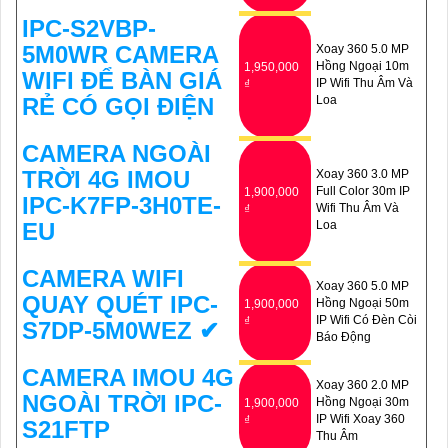
IPC-S2VBP-
5M0WR CAMERA
Xoay 360 5.0 MP
Hồng Ngoại 10m
1,950,000
WIFI ĐỂ BÀN GIÁ
IP Wifi Thu Âm Và
₫
RẺ CÓ GỌI ĐIỆN
Loa
CAMERA NGOÀI
TRỜI 4G IMOU
Xoay 360 3.0 MP
Full Color 30m IP
1,900,000
IPC-K7FP-3H0TE-
Wifi Thu Âm Và
₫
EU
Loa
CAMERA WIFI
Xoay 360 5.0 MP
QUAY QUÉT IPC-
Hồng Ngoại 50m
1,900,000
IP Wifi Có Ðèn Còi
₫
S7DP-5M0WEZ ✔
Báo Động
CAMERA IMOU 4G
Xoay 360 2.0 MP
NGOÀI TRỜI IPC-
Hồng Ngoại 30m
1,900,000
IP Wifi Xoay 360
₫
S21FTP
Thu Âm