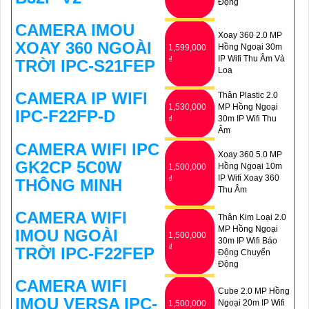
Động
CAMERA IMOU
Xoay 360 2.0 MP
XOAY 360 NGOÀI
Hồng Ngoại 30m
1,599,000
IP Wifi Thu Âm Và
₫
TRỜI IPC-S21FEP
Loa
CAMERA IP WIFI
Thân Plastic 2.0
1,530,000
MP Hồng Ngoại
IPC-F22FP-D
₫
30m IP Wifi Thu
Âm
CAMERA WIFI IPC
Xoay 360 5.0 MP
GK2CP 5C0W
Hồng Ngoại 10m
1,500,000
IP Wifi Xoay 360
₫
THÔNG MINH
Thu Âm
CAMERA WIFI
Thân Kim Loại 2.0
MP Hồng Ngoại
IMOU NGOÀI
1,500,000
30m IP Wifi Báo
₫
TRỜI IPC-F22FEP
Động Chuyển
Động
CAMERA WIFI
Cube 2.0 MP Hồng
IMOU VERSA IPC-
Ngoại 20m IP Wifi
1,500,000