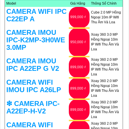
🌐
5:
Hỗ trợ dịch vụ sau bán hàng: Imou cung cấp dịch vụ hỗ trợ
Model
Giá Hãng
Thông Số Chính
khách hàng tốt sau khi mua sản phẩm, bảo đảm rằng bạn sẽ có
CAMERA WIFI IPC
Cube 2.0 MP Hồng
sự trợ giúp nhanh chóng khi cần thiết.
C22EP A
999,000 ₫
Ngoại 10m IP Wifi
Hy vọng những thông tin trên giúp bạn tìm được lựa chọn hoàn
Thu Âm Và Loa
hảo cho Camera Wifi Imou giá rẻ.
CAMERA IMOU
Xoay 360 3.0 MP
IPC-K2MP-3H0WE
Hồng Ngoại 10m
950,000 ₫
IP Wifi Thu Âm Và
3.0MP
Loa
CAMERA IMOU
Xoay 360 2.0 MP
Hồng Ngoại 10m
IPC A22EP G V2
899,000 ₫
IP Wifi Thu Âm Và
Loa
CAMERA WIFI
Xoay 360 2.0 MP
Hồng Ngoại 10m
IMOU IPC A26LP
899,000 ₫
IP Wifi Thu Âm Và
Loa
❇ CAMERA IPC-
Xoay 360 2.0 MP
Hồng Ngoại 10m
A22EP-H-V2
899,000 ₫
IP Wifi Thu Âm Và
Loa
CAMERA WIFI
Xoay 360 2.0 MP
Hồng Ngoại 10m