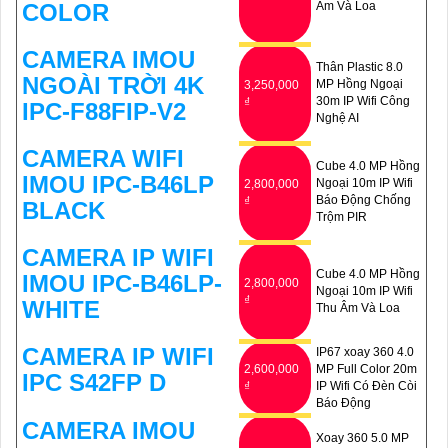
COLOR
Âm Và Loa
CAMERA IMOU
Thân Plastic 8.0
NGOÀI TRỜI 4K
MP Hồng Ngoại
3,250,000
30m IP Wifi Công
₫
IPC-F88FIP-V2
Nghệ AI
CAMERA WIFI
Cube 4.0 MP Hồng
IMOU IPC-B46LP
Ngoại 10m IP Wifi
2,800,000
Báo Động Chống
₫
BLACK
Trộm PIR
CAMERA IP WIFI
Cube 4.0 MP Hồng
IMOU IPC-B46LP-
2,800,000
Ngoại 10m IP Wifi
₫
WHITE
Thu Âm Và Loa
CAMERA IP WIFI
IP67 xoay 360 4.0
2,600,000
MP Full Color 20m
IPC S42FP D
₫
IP Wifi Có Đèn Còi
Báo Động
CAMERA IMOU
Xoay 360 5.0 MP