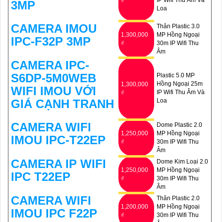
₫
3MP
Loa
CAMERA IMOU
Thân Plastic 3.0
1,300,000
MP Hồng Ngoại
IPC-F32P 3MP
₫
30m IP Wifi Thu
Âm
CAMERA IPC-
S6DP-5M0WEB
Plastic 5.0 MP
Hồng Ngoại 25m
1,300,000
WIFI IMOU VỚI
IP Wifi Thu Âm Và
₫
GIÁ CẠNH TRANH
Loa
CAMERA WIFI
Dome Plastic 2.0
1,250,000
MP Hồng Ngoại
IMOU IPC-T22EP
₫
30m IP Wifi Thu
Âm
CAMERA IP WIFI
Dome Kim Loại 2.0
1,250,000
MP Hồng Ngoại
IPC T22EP
₫
30m IP Wifi Thu
Âm
CAMERA WIFI
Thân Plastic 2.0
1,200,000
MP Hồng Ngoại
IMOU IPC F22P
₫
30m IP Wifi Thu