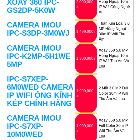
XOAY 360 IPC-
Hồng Ngoại 10m
2,000,000
IP Wifi Công Nghệ
₫
GS2DP-5K0W
AI
CAMERA IMOU
Thân Kim Loại 3.0
MP Hồng Ngoại
IPC-S3DP-3M0WJ
1.499.000?
30m IP Wifi Thu
Âm
CAMERA IMOU
Xoay 360 5.0 MP
IPC-K2MP-5H1WE
Hồng Ngoại 10m
1.300.000?
IP Wifi Thu Âm Và
5MP
Loa
IPC-S7XEP-
6M0WED CAMERA
2 Mắt 3.0 MP Full
1,999,000
IP WIFI ỐNG KÍNH
Color 30m IP Wifi
₫
Thu Âm Và Loa
KÉP CHÍNH HÃNG
CAMERA IMOU
Xoay 360 5.0 MP
IPC-S7XP-
Full Color 30m IP
1,999,000
Wifi Thu Âm Và
₫
10M0WED
Loa