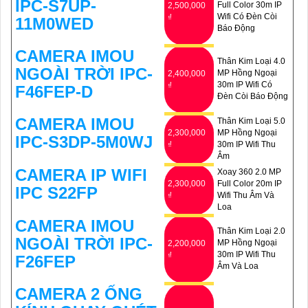
IPC-S7UP-
Full Color 30m IP
2,500,000
Wifi Có Ðèn Còi
₫
11M0WED
Báo Động
CAMERA IMOU
Thân Kim Loại 4.0
NGOÀI TRỜI IPC-
MP Hồng Ngoại
2,400,000
30m IP Wifi Có
₫
F46FEP-D
Đèn Còi Báo Động
CAMERA IMOU
Thân Kim Loại 5.0
2,300,000
MP Hồng Ngoại
IPC-S3DP-5M0WJ
₫
30m IP Wifi Thu
Âm
CAMERA IP WIFI
Xoay 360 2.0 MP
2,300,000
Full Color 20m IP
IPC S22FP
₫
Wifi Thu Âm Và
Loa
CAMERA IMOU
Thân Kim Loại 2.0
NGOÀI TRỜI IPC-
MP Hồng Ngoại
2,200,000
30m IP Wifi Thu
₫
F26FEP
Âm Và Loa
CAMERA 2 ỐNG