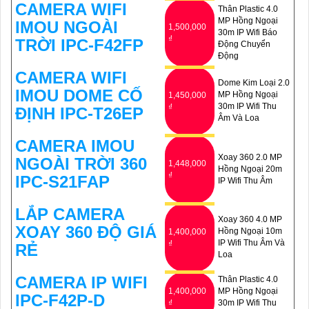
CAMERA WIFI
Thân Plastic 4.0
MP Hồng Ngoại
IMOU NGOÀI
1,500,000
30m IP Wifi Báo
₫
TRỜI IPC-F42FP
Động Chuyển
Động
CAMERA WIFI
Dome Kim Loại 2.0
IMOU DOME CỐ
MP Hồng Ngoại
1,450,000
30m IP Wifi Thu
₫
ĐỊNH IPC-T26EP
Âm Và Loa
CAMERA IMOU
Xoay 360 2.0 MP
NGOÀI TRỜI 360
1,448,000
Hồng Ngoại 20m
₫
IPC-S21FAP
IP Wifi Thu Âm
LẮP CAMERA
Xoay 360 4.0 MP
XOAY 360 ĐỘ GIÁ
Hồng Ngoại 10m
1,400,000
IP Wifi Thu Âm Và
₫
RẺ
Loa
CAMERA IP WIFI
Thân Plastic 4.0
1,400,000
MP Hồng Ngoại
IPC-F42P-D
₫
30m IP Wifi Thu