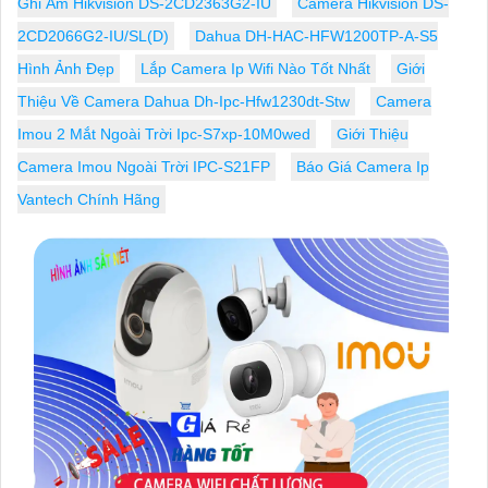
Ghi Âm Hikvision DS-2CD2363G2-IU
Camera Hikvision DS-
2CD2066G2-IU/SL(D)
Dahua DH-HAC-HFW1200TP-A-S5
Hình Ảnh Đẹp
Lắp Camera Ip Wifi Nào Tốt Nhất
Giới
Thiệu Về Camera Dahua Dh-Ipc-Hfw1230dt-Stw
Camera
Imou 2 Mắt Ngoài Trời Ipc-S7xp-10M0wed
Giới Thiệu
Camera Imou Ngoài Trời IPC-S21FP
Báo Giá Camera Ip
Vantech Chính Hãng