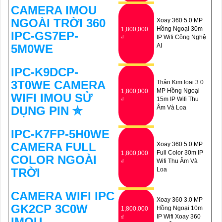
CAMERA IMOU
NGOÀI TRỜI 360
Xoay 360 5.0 MP
Hồng Ngoại 30m
1,800,000
IPC-GS7EP-
IP Wifi Công Nghệ
₫
5M0WE
AI
IPC-K9DCP-
3T0WE CAMERA
Thân Kim loại 3.0
MP Hồng Ngoại
1,800,000
WIFI IMOU SỬ
15m IP Wifi Thu
₫
DỤNG PIN ✮
Âm Và Loa
IPC-K7FP-5H0WE
CAMERA FULL
Xoay 360 5.0 MP
Full Color 30m IP
1,800,000
COLOR NGOÀI
Wifi Thu Âm Và
₫
TRỜI
Loa
CAMERA WIFI IPC
Xoay 360 3.0 MP
GK2CP 3C0W
Hồng Ngoại 10m
1,800,000
IP Wifi Xoay 360
₫
IMOU