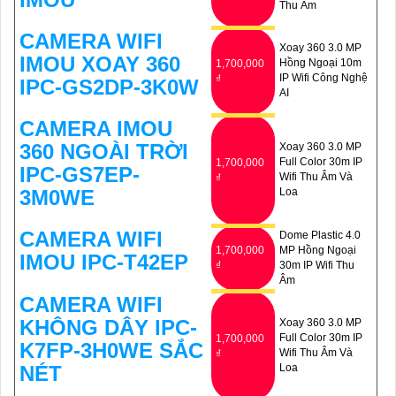
Thu Âm
CAMERA WIFI
Xoay 360 3.0 MP
IMOU XOAY 360
Hồng Ngoại 10m
1,700,000
IP Wifi Công Nghệ
₫
IPC-GS2DP-3K0W
AI
CAMERA IMOU
360 NGOÀI TRỜI
Xoay 360 3.0 MP
Full Color 30m IP
1,700,000
IPC-GS7EP-
Wifi Thu Âm Và
₫
3M0WE
Loa
CAMERA WIFI
Dome Plastic 4.0
1,700,000
MP Hồng Ngoại
IMOU IPC-T42EP
₫
30m IP Wifi Thu
Âm
CAMERA WIFI
KHÔNG DÂY IPC-
Xoay 360 3.0 MP
Full Color 30m IP
1,700,000
K7FP-3H0WE SẮC
Wifi Thu Âm Và
₫
NÉT
Loa