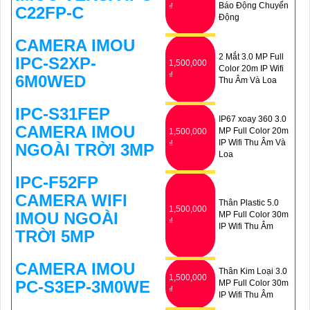
Báo Động Chuyển
₫
C22FP-C
Động
CAMERA IMOU
2 Mắt 3.0 MP Full
IPC-S2XP-
1,500,000
Color 20m IP Wifi
₫
6M0WED
Thu Âm Và Loa
IPC-S31FEP
IP67 xoay 360 3.0
CAMERA IMOU
MP Full Color 20m
1,500,000
IP Wifi Thu Âm Và
₫
NGOÀI TRỜI 3MP
Loa
IPC-F52FP
CAMERA WIFI
Thân Plastic 5.0
1,500,000
IMOU NGOÀI
MP Full Color 30m
₫
IP Wifi Thu Âm
TRỜI 5MP
CAMERA IMOU
Thân Kim Loại 3.0
1,500,000
PC-S3EP-3M0WE
MP Full Color 30m
₫
IP Wifi Thu Âm