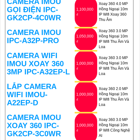
CAMERA IMOU
Xoay 360 4.0 MP
GỌI ĐIỆN IPC-
Hồng Ngoại 10m
1,100,000
IP Wifi Xoay 360
₫
GK2CP-4C0WR
Thu Âm
CAMERA IMOU
Xoay 360 3.0 MP
1,050,000
Hồng Ngoại 10m
IPC-A32P-PRO
₫
IP Wifi Thu Âm Và
Loa
CAMERA WIFI
Xoay 360 3.0 MP
IMOU XOAY 360
Hồng Ngoại 10m
1,000,000
IP Wifi Thu Âm Và
₫
3MP IPC-A32EP-L
Loa
LẮP CAMERA
Xoay 360 2.0 MP
WIFI IMOU-
Hồng Ngoại 10m
1,000,000
IP Wifi Thu Âm Và
₫
A22EP-D
Loa
CAMERA IMOU
Xoay 360 3.0 MP
XOAY 360 IPC-
Hồng Ngoại 10m
1,000,000
IP Wifi Công Nghệ
₫
GK2CP-3C0WR
AI