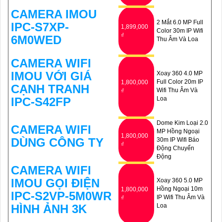
CAMERA IMOU
2 Mắt 6.0 MP Full
IPC-S7XP-
1,899,000
Color 30m IP Wifi
₫
6M0WED
Thu Âm Và Loa
CAMERA WIFI
IMOU VỚI GIÁ
Xoay 360 4.0 MP
Full Color 20m IP
1,800,000
CẠNH TRANH
Wifi Thu Âm Và
₫
IPC-S42FP
Loa
Dome Kim Loại 2.0
CAMERA WIFI
MP Hồng Ngoại
1,800,000
DÙNG CÔNG TY
30m IP Wifi Báo
₫
Động Chuyển
Động
CAMERA WIFI
IMOU GỌI ĐIỆN
Xoay 360 5.0 MP
Hồng Ngoại 10m
1,800,000
IPC-S2VP-5M0WR
IP Wifi Thu Âm Và
₫
HÌNH ẢNH 3K
Loa