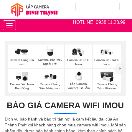
HOTLINE: 0938.11.23.99
Toggle
navigation
Camera 360 Imou
Camera Dùng Pin
Camera Có POE
Camera Có DWDR
Ngoài Trời
Imou
Imou
Imou
Lắp Camera
Camera Wifi Imou
Camera Chống
Camera Chống
Vantech Ghi Âm
Báo Động
Xâm Nhập Imou
Trộm Hikvision
BÁO GIÁ CAMERA WIFI IMOU
Dịch vụ bảo hành và bảo trì tận nơi là cam kết lâu dài của An
Thành Phát khi khách hàng chọn mua camera wifi Imou. Mỗi sản
phẩm đều được bảo hành chính hãng, kèm theo chính sách hỗ