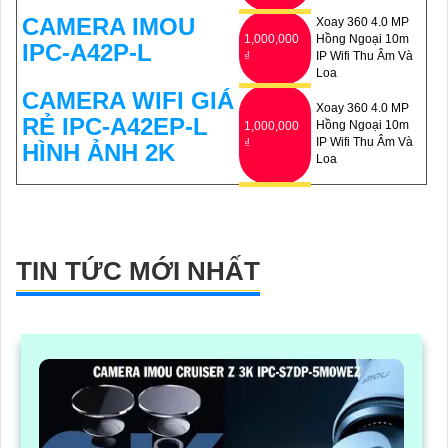
CAMERA IMOU
Xoay 360 4.0 MP
1,000,000
Hồng Ngoại 10m
IPC-A42P-L
₫
IP Wifi Thu Âm Và
Loa
CAMERA WIFI GIÁ
Xoay 360 4.0 MP
RẺ IPC-A42EP-L
Hồng Ngoại 10m
1,000,000
IP Wifi Thu Âm Và
₫
HÌNH ẢNH 2K
Loa
TIN TỨC MỚI NHẤT