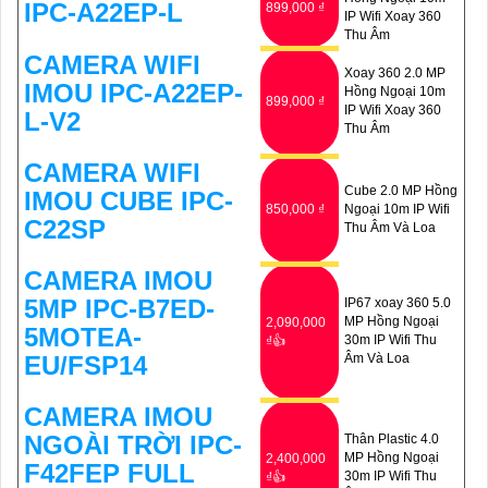
IPC-A22EP-L
899,000 ₫
IP Wifi Xoay 360
'
Thu Âm
CAMERA WIFI
Xoay 360 2.0 MP
IMOU IPC-A22EP-
Hồng Ngoại 10m
899,000 ₫
IP Wifi Xoay 360
L-V2
Thu Âm
CAMERA WIFI
Cube 2.0 MP Hồng
IMOU CUBE IPC-
850,000 ₫
Ngoại 10m IP Wifi
C22SP
Thu Âm Và Loa
CAMERA IMOU
5MP IPC-B7ED-
IP67 xoay 360 5.0
MP Hồng Ngoại
2,090,000
5MOTEA-
30m IP Wifi Thu
₫👍
EU/FSP14
Âm Và Loa
CAMERA IMOU
NGOÀI TRỜI IPC-
Thân Plastic 4.0
MP Hồng Ngoại
2,400,000
F42FEP FULL
30m IP Wifi Thu
₫👍