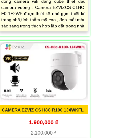
dòng camera wifi dạng cube thiết đầu
camera vuông . Camera EZVIZCS-C1HC-
E0-1E2WF được thiết kế nhỏ gọn, thiết kế
trang nhã,tính thẫm mỹ cao , đẹp mắt màu
sắc sang trọng thích hợp lắp đặt trong nhà
CAMERA EZVIZ CS H8C R100 1J4WKFL
1,900,000 ₫
2,100,000 ₫