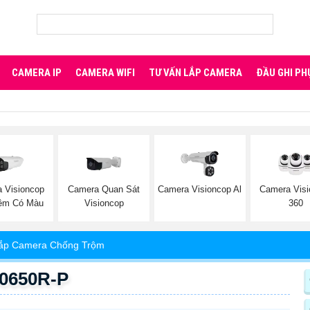
CAMERA IP
CAMERA WIFI
TƯ VẤN LẮP CAMERA
ĐẦU GHI PH
 Visioncop
Camera Quan Sát
Camera Visioncop Al
Camera Visi
êm Có Màu
Visioncop
360
ắp Camera Chống Trộm
A0650R-P