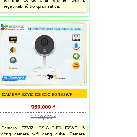
mới nhất có độ phân giải lên đến 2
megapixel, hỗ trợ quan sát cả...
CAMERA EZVIZ CS C1C E0 1E2WF
960,000 ₫
1,160,000 ₫
Camera EZVIZ CS-C1C-E0-1E2WF là
dòng camera wifi dạng cube. Camera