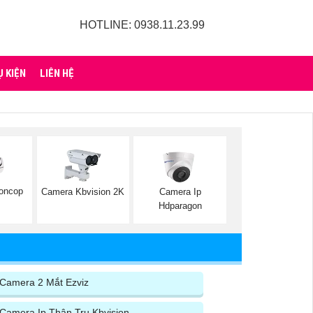
HOTLINE: 0938.11.23.99
Ụ KIỆN
LIÊN HỆ
oncop
Camera Kbvision 2K
Camera Ip
Hdparagon
Camera 2 Mắt Ezviz
Camera Ip Thân Trụ Kbvision