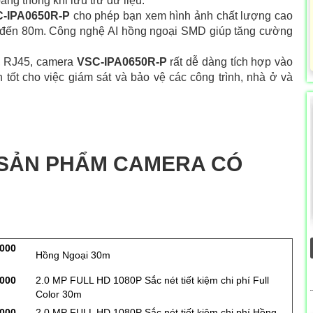
ng thông khi lưu trữ dữ liệu.
-IPA0650R-P
cho phép bạn xem hình ảnh chất lượng cao
n đến 80m. Công nghệ AI hồng ngoại SMD giúp tăng cường
b, RJ45, camera
VSC-IPA0650R-P
rất dễ dàng tích hợp vào
 tốt cho việc giám sát và bảo vệ các công trình, nhà ở và
 SẢN PHẨM CAMERA CÓ
,000
Hồng Ngoại 30m
,000
2.0 MP FULL HD 1080P Sắc nét tiết kiệm chi phí Full
Color 30m
,000
2.0 MP FULL HD 1080P Sắc nét tiết kiệm chi phí Hồng