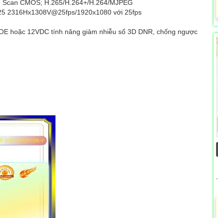
ssive Scan CMOS; H.265/H.264+/H.264/MJPEG
5 2316Hx1308V@25fps/1920x1080 với 25fps
OE hoặc 12VDC tính năng giảm nhiễu số 3D DNR, chống ngược