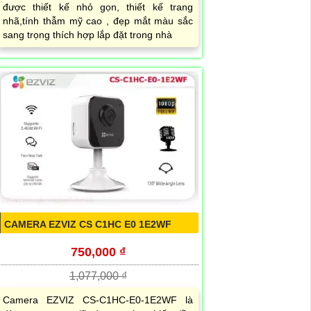
được thiết kế nhỏ gọn, thiết kế trang
nhã,tính thẫm mỹ cao , đẹp mắt màu sắc
sang trọng thích hợp lắp đặt trong nhà
CAMERA EZVIZ CS C1HC E0 1E2WF
750,000 ₫
1,077,000 ₫
Camera EZVIZ CS-C1HC-E0-1E2WF là