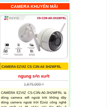
CAMERA KHUYẾN MÃI
CAMERA EZVIZ CS C3N A0 3H2WFRL
ngung s₫n xu₫t
1,675,000 ₫
CAMERA EZVIZ CS-C3N-A0-3H2WFRL là
dòng camera wifi ngoài trời không dây
dòng camera ngoài trời Ezviz công nghệ