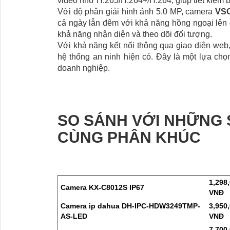
video như H.265/H.264+/H.264, giúp tiết kiệm bă
Với độ phân giải hình ảnh 5.0 MP, camera
VSC
cả ngày lẫn đêm với khả năng hồng ngoại lê
khả năng nhận diện và theo dõi đối tượng.
Với khả năng kết nối thông qua giao diện we
hệ thống an ninh hiện có. Đây là một lựa chọn
doanh nghiệp.
SO SÁNH VỚI NHỮNG
CÙNG PHÂN KHÚC
1,298
Camera KX-C8012S IP67
VNĐ
Camera ip dahua DH-IPC-HDW3249TMP-
3,950
AS-LED
VNĐ
7,700