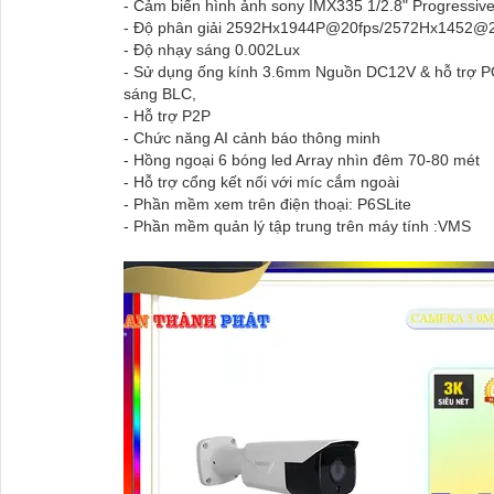
- Cảm biến hình ảnh sony IMX335 1/2.8" Progre
- Độ phân giải 2592Hx1944P@20fps/2572Hx1452@2
- Độ nhạy sáng 0.002Lux
- Sử dụng ống kính 3.6mm Nguồn DC12V & hỗ trợ P
sáng BLC,
- Hỗ trợ P2P
- Chức năng AI cảnh báo thông minh
- Hồng ngoại 6 bóng led Array nhìn đêm 70-80 mét
- Hỗ trợ cổng kết nối với míc cắm ngoài
- Phần mềm xem trên điện thoại: P6SLite
- Phần mềm quản lý tập trung trên máy tính :VMS