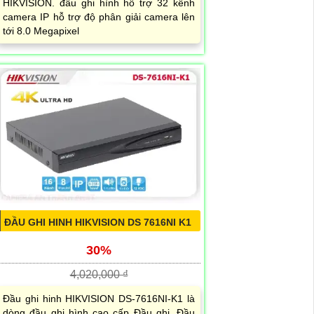
HIKVISION. đầu ghi hình hỗ trợ 32 kênh
camera IP hỗ trợ độ phân giải camera lên
tới 8.0 Megapixel
ĐẦU GHI HINH HIKVISION DS 7616NI K1
30%
4,020,000 ₫
Đầu ghi hinh HIKVISION DS-7616NI-K1 là
dòng đầu ghi hình cao cấp Đầu ghi. Đầu