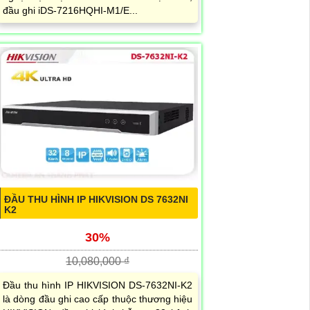
đầu ghi iDS-7216HQHI-M1/E...
ĐẦU THU HÌNH IP HIKVISION DS 7632NI
K2
30%
10,080,000 ₫
Đầu thu hình IP HIKVISION DS-7632NI-K2
là dòng đầu ghi cao cấp thuộc thương hiệu