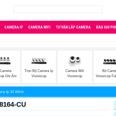
CAMERA IP
CAMERA WIFI
TƯ VẤN LẮP CAMERA
ĐẦU GHI PH
 Camera
Trọn Bộ Camera Ip
Camera Wifi
Bộ Came
cop Ghi Âm
Visioncop
Visioncop
Visioncop Ful
ra Ip 32 Kênh
R8164-CU