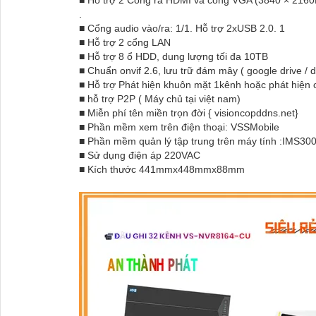
■ Hỗ trợ 2 Cổng ra HDMI và cổng VGA (3840 × 2160
.
■ Cổng audio vào/ra: 1/1. Hỗ trợ 2xUSB 2.0. 1
■ Hỗ trợ 2 cổng LAN
■ Hỗ trợ 8 ổ HDD, dung lượng tối đa 10TB
■ Chuẩn onvif 2.6, lưu trữ đám mây ( google drive / 
■ Hỗ trợ Phát hiện khuôn mặt 1kênh hoặc phát hiện 
■ hỗ trợ P2P ( Máy chủ tại việt nam)
■ Miễn phí tên miền trọn đời { visioncopddns.net}
■ Phần mềm xem trên điện thoại: VSSMobile
■ Phần mềm quản lý tập trung trên máy tính :IMS30
■ Sử dụng điện áp 220VAC
■ Kích thước 441mmx448mmx88mm