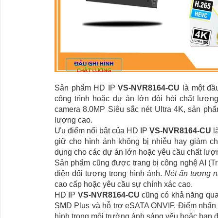
Sản phẩm HD IP
VS-NVR8164-CU
là một đầ
công trình hoặc dự án lớn đòi hỏi chất lượn
camera 8.0MP Siêu sắc nét Ultra 4K, sản ph
lượng cao.
Ưu điểm nổi bật của HD IP
VS-NVR8164-CU
l
giữ cho hình ảnh không bị nhiễu hay giảm chấ
dụng cho các dự án lớn hoặc yêu cầu chất lượ
Sản phẩm cũng được trang bị công nghệ AI (Tr
diện đối tượng trong hình ảnh.
Nét ấn tượng 
cao cấp hoặc yêu cầu sự chính xác cao.
HD IP
VS-NVR8164-CU
cũng có khả năng qu
SMD Plus và hỗ trợ eSATA ONVIF. Điểm nhấn ấ
hình trong môi trường ánh sáng yếu hoặc ban 