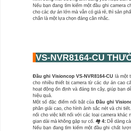
Nếu bạn đang tìm kiếm một đầu ghi camera chấ
cho các dự án lớn mà vẫn có giá rẻ, thì sản p
chắn là một lựa chọn đáng cân nhắc.
VS-NVR8164-CU
THƯỜ
Đầu ghi Visioncop
VS-NVR8164-CU
là một 
cho nhiều thiết bị camera từ các dự án cao c
hoạt động ổn định và đáng tin cậy, giúp bạn d
hiệu quả.
Một số đặc điểm nổi bật của
Đầu ghi Visio
phân giải cao, cho hình ảnh sắc nét và chi t
nối cho việc kết nối với các loại camera khác
gian dài mà không gặp sự cố. 🏘
4:
Dễ dàng cài
Nếu bạn đang tìm kiếm một đầu ghi chất lượn