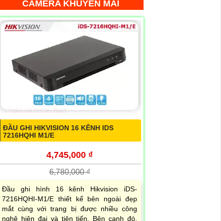
CAMERA KHUYẾN MÃI
ĐẦU GHI HIKVISION 16 KÊNH IDS
7216HQHI M1/E
4,745,000 ₫
6,780,000 ₫
Đầu ghi hình 16 kênh Hikvision iDS-
7216HQHI-M1/E thiết kế bên ngoài đẹp
mắt cùng với trang bị được nhiều công
nghệ hiện đại và tiên tiến. Bên cạnh đó,