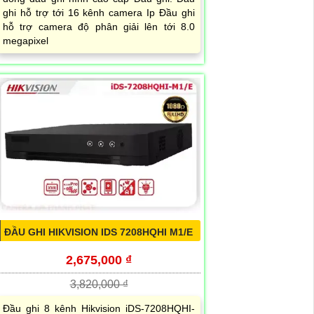
ghi hỗ trợ tới 16 kênh camera Ip Đầu ghi
hỗ trợ camera độ phân giải lên tới 8.0
megapixel
ĐẦU GHI HIKVISION IDS 7208HQHI M1/E
2,675,000 ₫
3,820,000 ₫
Đầu ghi 8 kênh Hikvision iDS-7208HQHI-