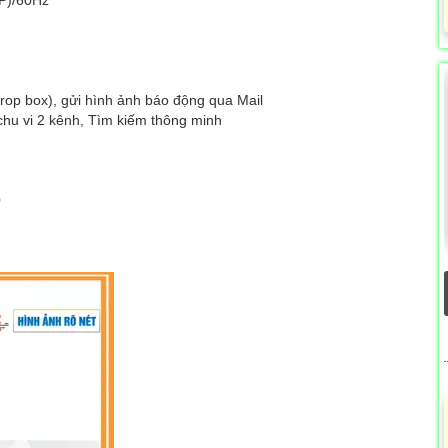
P)/60Hz
drop box), gửi hình ảnh báo động qua Mail
chu vi 2 kênh, Tìm kiếm thông minh
0