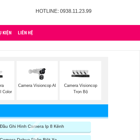
HOTLINE: 0938.11.23.99
Ụ KIỆN
LIÊN HỆ
ra
Camera Visioncop Al
Camera Visioncop
l Color
Trọn Bộ
Đầu Ghi Hình Camera Ip 8 Kênh
Camera Dahua Phân Biệt Xe