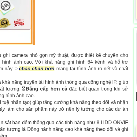
u ghi camera nhỏ gọn mỹ thuật, được thiết kế chuyên cho
g hình ảnh cao. Với khả năng ghi hình 64 kênh và hỗ trợ
ẩm này ♢
chắc chắn hơn
mang lại hình ảnh rõ nét và chất
à khả năng truyền tải hình ảnh thông qua công nghệ IP, giúp
t lượng. 🎖️
Đẳng cấp hơn cả
đặc biệt quan trọng khi sử
ng hình ảnh cao.
í tuệ nhân tạo) giúp tăng cường khả năng theo dõi và nhận
này
làm cho sản phẩm này trở nên lý tưởng cho các dự án
an sát ban đêm thông qua các tính năng như 8 HDD ONVIF
n tượng là Đồng hành nâng cao khả năng theo dõi và ghi
đêm.