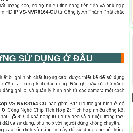
t lượng cao, hỗ trợ nhiều tính năng tiên tiến và phù hợp
hẩm HD IP
VS-NVR8164-CU
từ Công ty An Thành Phát chắc
NG SỬ DỤNG Ở ĐÂU
thiết bị ghi hình chất lượng cao, được thiết kế để sử dụng
ấp đến các công trình dân dụng. Đầu ghi này có khả năng
ễ dàng ghi lại và quản lý hình ảnh từ các camera một cách
ncop
VS-NVR8164-CU
bao gồm: ₤
1:
Hỗ trợ ghi hình ở độ
iết. 🔄 Công Nghệ Chip Tích Hợp
2:
Tích hợp nhiều cổng kết
 nhau. 📠
3:
Có khả năng lưu trữ video và dữ liệu trong thời
 đặt và sử dụng, phù hợp với người dùng không chuyên.
g cao, ổn định và đáng tin cậy để sử dụng cho hệ thống