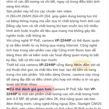
nhìn rõ các đối tượng và chi tiết, ngay cả trong điều kiện ánh
sáng khó khăn.
Sản phẩm này hỗ trợ các chuẩn nén video
H.265+/H.265/H.264+/H.264, giúp giảm dung lượng lưu trữ
và băng thông mạng mà vẫn duy trì chất lượng hình ảnh cao.
Đẳng cấp hơn cả rất chất lượng khi bạn muốn lưu trữ nhiều
hình ảnh hoặc truyền dữ liệu qua mạng mà không gây tắc
nghẽn hoặc mất thông tin.
Với công nghệ IP PoE, camera
VP-2244IP
có thể được quản
lý và điều khiển từ xa thông qua mạng Internet. Cộng nghệ
tích hợp trong sản phẩm cao cấp Công trình Được bạn dễ
dàng theo dõi và kiểm soát các hoạt động quan trọng từ bất
kỳ đâu, bất cứ khi nào bạn muốn.
Thiết kế của camera
VP-2244IP
cũng đáng
Nhìn đến
với vẻ
mỹ thuật nhỏ gọn và chất liệu kim loại, tạo độ bền và sang
trọng cho sản phẩm. Với kiểu dáng Dome, camera này cũng
dễ dàng lắp đặt và điều chỉnh phù hợp với nhiều vị trí và góc
quan sát khác nhau.
👑
Có thể đánh giá gọn hơn
Camera IP PoE Sắc Nét
VP-
2244IP
là một sản phẩm chất lượng cao với chất lượng hình
ảnh 4.0 MP, độ phân giải Ultra 2K, khả năng quan sát ban
đêm thông minh, công nghệ hồng ngoại 30m, Starlight CMOS
ổn định, nén video thông minh và tính năng IP PoE quản lý từ