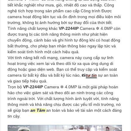
tiết khắc nghiệt như mưa, gió, nhiệt độ cao và thấp. Cộng
nghệ tích hợp trong sản phẩm cao cấp Công trình Được
camera hoạt động liên tục và ổn định trong mọi điều kiện môi
trường, không bị ảnh hưởng bởi sự thay đổi của thời tiết.
Tính năng chất lượng khác
VP-2244IP
Camera ✲ 4.0MP còn
được trang bị các tính năng thông minh như phát hiện
chuyển động, cảnh báo và ghi hình tự động khi có hoạt động
bất thường, cho phép bạn nhận thông báo ngay lập tức và
kiểm soát tình hình một cách hiệu quả.
Với tính năng kết nối mạng, camera này cung cấp sự linh
hoạt trong việc xem lại và theo dõi từ xa qua ứng dụng di
động hoặc giao diện web. Bạn có thể truy cập và kiểm soát
camera từ bất kỳ đâu và bất kỳ lúc nào, 📸
tự tin
sự an toàn
và giao tiếp hiệu quả.
Trọn bộ
VP-2244IP
Camera ✲ 4.0MP là một giải pháp hoàn
hảo cho việc giám sát và theo dõi an ninh trong các công
trình ngoài trời. Với chất lượng hình ảnh tuyệt vời, tính năng
thông minh và khả năng chịu được các yếu tố môi trường, nó
sẽ giúp bạn
an Tâm
an toàn và bảo vệ tài sản một cách đáng
tin cậy.