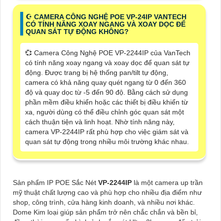
☪ CAMERA CÔNG NGHỆ POE VP-24IP VANTECH
CÓ TÍNH NĂNG XOAY NGANG VÀ XOAY DỌC ĐỂ
QUAN SÁT TỰ ĐỘNG KHÔNG?
💞 Camera Công Nghệ POE VP-2244IP của VanTech
có tính năng xoay ngang và xoay dọc để quan sát tự
động. Được trang bị hệ thống pan/tilt tự động,
camera có khả năng quay quét ngang từ 0 đến 360
độ và quay dọc từ -5 đến 90 độ. Bằng cách sử dụng
phần mềm điều khiển hoặc các thiết bị điều khiển từ
xa, người dùng có thể điều chỉnh góc quan sát một
cách thuận tiện và linh hoạt. Nhờ tính năng này,
camera VP-2244IP rất phù hợp cho việc giám sát và
quan sát tự động trong nhiều môi trường khác nhau.
Sản phẩm IP POE Sắc Nét
VP-2244IP
là một camera up trần
mỹ thuật chất lượng cao và phù hợp cho nhiều địa điểm như
shop, công trình, cửa hàng kinh doanh, và nhiều nơi khác.
Dome Kim loại giúp sản phẩm trở nên chắc chắn và bền bỉ,