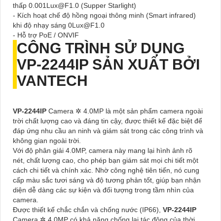
thấp 0.001Lux@F1.0 (Supper Starlight)
- Kích hoạt chế độ hồng ngoại thông minh (Smart infrared)
khi độ nhạy sáng 0Lux@F1.0
- Hỗ trợ PoE / ONVIF
CÔNG TRÌNH SỬ DỤNG
VP-2244IP
SẢN XUẤT BỞI
VANTECH
VP-2244IP
Camera ✲ 4.0MP là một sản phẩm camera ngoài
trời chất lượng cao và đáng tin cậy, được thiết kế đặc biệt để
đáp ứng nhu cầu an ninh và giám sát trong các công trình và
không gian ngoài trời.
Với độ phân giải 4.0MP, camera này mang lại hình ảnh rõ
nét, chất lượng cao, cho phép bạn giám sát mọi chi tiết một
cách chi tiết và chính xác. Nhờ công nghệ tiên tiến, nó cung
cấp màu sắc tươi sáng và độ tương phản tốt, giúp bạn nhận
diện dễ dàng các sự kiện và đối tượng trong tầm nhìn của
camera.
Được thiết kế chắc chắn và chống nước (IP66),
VP-2244IP
Camera ✲ 4.0MP có khả năng chống lại tác động của thời