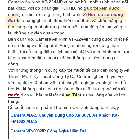
Camera An Ninh
VP-2244IP
cũng sở hữu nhiều tính năng nổi
bật khác. Với độ phân giải Full HD, nó giúp tôi xem được
những chi tiết rõ ràng trong hình ảnh. 👍
Hơn cả sự mong
đợi
khả năng ghi hình theo thời gian thực và chức năng ghi
âm cung cấp một phương pháp hiệu quả để giám sát và ghi
lại những sự kiện quan trọng.
Bên cạnh đó, Camera An Ninh
VP-2244IP
cũng được thiết kế
dễ sử dụng và dễ lắp đặt. Với giao diện người dùng thân
thiện, tôi dễ dàng điều chỉnh các cài đặt và xem hình ảnh trực
tiếp từ xa trên điện thoại di động thông qua ứng dụng di
động.
Với những thông tin cung cấp tôi muốn đề cập đến công ty An
Thành Phát. Kỹ Thuật Công Ty Đã Có trải nghiệm tuyệt vời
với họ, đội ngũ nhân viên rất chuyên nghiệp và nhiệt tình hỗ
trợ. Họ không chỉ cung cấp sản phẩm chất lượng mà còn 📸
tự tin
dịch vụ hậu mãi tốt để
an Tâm
sự hài lòng của khách
hàng.
Đề xuất các sản phẩm Thu hình Ổn Định đang bán chạy
Camera ADAS Chuyên Dụng Cho Xe Buýt, Xe Khách KX-
FM1002-ADAS
Camera VP-6002IP Công Nghệ Hiện Đại