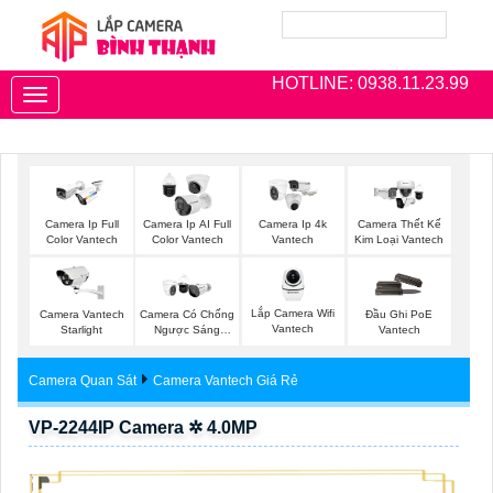
HOTLINE: 0938.11.23.99
Toggle
navigation
Camera Ip Full
Camera Ip AI Full
Camera Ip 4k
Camera Thết Kế
Color Vantech
Color Vantech
Vantech
Kim Loại Vantech
Lắp Camera Wifi
Camera Vantech
Camera Có Chống
Đầu Ghi PoE
Vantech
Starlight
Ngược Sáng
Vantech
Vantech
Camera Quan Sát
Camera Vantech Giá Rẻ
VP-2244IP Camera ✲ 4.0MP