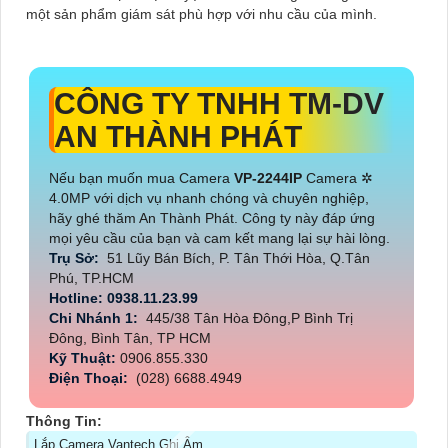
một sản phẩm giám sát phù hợp với nhu cầu của mình.
CÔNG TY TNHH TM-DV
AN THÀNH PHÁT
Nếu bạn muốn mua Camera
VP-2244IP
Camera ✲
4.0MP với dịch vụ nhanh chóng và chuyên nghiệp,
hãy ghé thăm An Thành Phát. Công ty này đáp ứng
mọi yêu cầu của bạn và cam kết mang lại sự hài lòng.
Trụ Sở:
51 Lũy Bán Bích, P. Tân Thới Hòa, Q.Tân
Phú, TP.HCM
Hotline: 0938.11.23.99
Chi Nhánh 1:
445/38 Tân Hòa Đông,P Bình Trị
Đông, Bình Tân, TP HCM
Kỹ Thuật:
0906.855.330
Điện Thoại:
(028) 6688.4949
Thông Tin:
Lắp Camera Vantech Ghi Âm