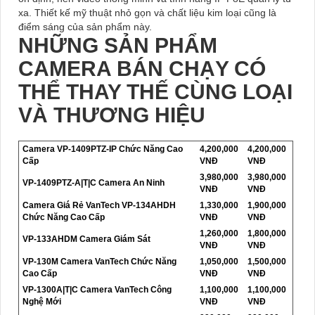
xa. Thiết kế mỹ thuật nhỏ gọn và chất liệu kim loại cũng là
điểm sáng của sản phẩm này.
NHỮNG SẢN PHẨM
CAMERA BÁN CHẠY CÓ
THỂ THAY THẾ CÙNG LOẠI
VÀ THƯƠNG HIỆU
Camera VP-1409PTZ-IP Chức Năng Cao
4,200,000
4,200,000
Cấp
VNĐ
VNĐ
3,980,000
3,980,000
VP-1409PTZ-A|T|C Camera An Ninh
VNĐ
VNĐ
Camera Giá Rẻ VanTech VP-134AHDH
1,330,000
1,900,000
Chức Năng Cao Cấp
VNĐ
VNĐ
1,260,000
1,800,000
VP-133AHDM Camera Giám Sát
VNĐ
VNĐ
VP-130M Camera VanTech Chức Năng
1,050,000
1,500,000
Cao Cấp
VNĐ
VNĐ
VP-1300A|T|C Camera VanTech Công
1,100,000
1,100,000
Nghệ Mới
VNĐ
VNĐ