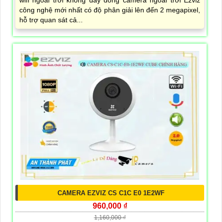
wifi ngoài trời không dây dòng camera ngoài trời Ezviz
công nghệ mới nhất có độ phân giải lên đến 2 megapixel,
hỗ trợ quan sát cả...
CAMERA EZVIZ CS C1C E0 1E2WF
960,000 ₫
1,160,000 ₫