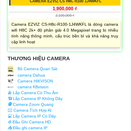
CAMERA EZVIZ CS H8C R100 1J4WKFL
1,900,000 ₫
2,100,000 ₫
Camera EZVIZ CS-H8c-R100-1J4WKFL là dòng camera
wifi H8C 2k+ độ phân giải 4.0 Megapixel trang bị nhiều
tính năng thông minh, cấu trúc bền bỉ và khả năng truy
cập linh hoạt
THƯƠNG HIỆU CAMERA
Bộ Camera Quan Sát
camera Dahua
Camera HIKVISON
camera KBvision
️🎤️
Lắp Camera Có Thu Âm
📶
Lắp Camera IP Không Dây
🕵️
Camera Zoom Quang
🧛‍♀️
Camera Tích Hợp AI
💻
Lắp Camera IP Có Dây
⚙️
Đầu Ghi Camera HD
📥
Đầu ghi camera IP