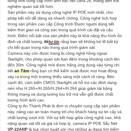
đồng thời cung cấp hình ảnh sắc nét Ultra 2k, mang đến trải
nghiệm quan sát tốt hơn.
Sản phẩm này sử dụng công nghệ IP POE mới nhất, cho
phép kết nối dễ dàng và nhanh chóng. Cộng nghệ tích hợp
trong sản phẩm cao cấp Công trình Được người dùng tiết
kiệm thời gian và công sức trong quá trình cài đặt và cấu
hình. Điểm nổi bật của sản phẩm này là khả năng thu hình ổn
định và chất lượng, 📸
tự tin
rằng bạn sẽ không bỏ lỡ bất kỳ
chi tiết quan trọng nào trong quá trình giám sát.
Camera này còn được trang bị công nghệ hồng ngoại
Starlight, cho phép quan sát ban đêm trong khoảng cách lên
đến 30m. Công nghệ mới được hãng ứng dụng vào từng chi
tiết
an Tâm
rằng bạn có thể kiểm soát được mọi hoạt động
xảy ra trong môi trường thiếu sáng một cách rõ ràng. Bên
cạnh đó, cảm biến CMOS Starlight và hỗ trợ các định dạng
nén như H.265+/H.265/H.264+/H.264 giúp giảm tải băng
thông mạng và dung lượng lưu trữ mà vẫn giữ được chất
lượng hình ảnh cao.
Công ty An Thành Phát là đơn vị chuyên cung cấp sản phẩm
này, nâng cao an toàn mang tới cho khách hàng sự tin cậy và
chất lượng vượt trội. Với sự kết hợp giữa công nghệ cao, khả
năng quan sát tốt và giá cả hợp lý, camera IP POE Sắc Nét
VP-2244IP
là lựa chọn tuyệt vời cho những ai đang tìm kiếm