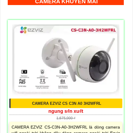
CAMERA KHUYẾN MÃI
CAMERA EZVIZ CS C3N A0 3H2WFRL
ngung s₫n xu₫t
1,675,000 ₫
CAMERA EZVIZ CS-C3N-A0-3H2WFRL là dòng camera