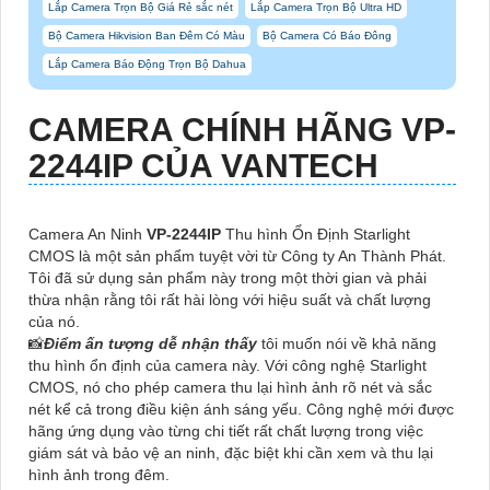
Lắp Camera Trọn Bộ Giá Rẻ sắc nét
Lắp Camera Trọn Bộ Ultra HD
Bộ Camera Hikvision Ban Đêm Có Màu
Bộ Camera Có Báo Đông
Lắp Camera Báo Động Trọn Bộ Dahua
CAMERA CHÍNH HÃNG
VP-
2244IP
CỦA VANTECH
Camera An Ninh
VP-2244IP
Thu hình Ổn Định Starlight
CMOS là một sản phẩm tuyệt vời từ Công ty An Thành Phát.
Tôi đã sử dụng sản phẩm này trong một thời gian và phải
thừa nhận rằng tôi rất hài lòng với hiệu suất và chất lượng
của nó.
📸
Điểm ấn tượng dễ nhận thấy
tôi muốn nói về khả năng
thu hình ổn định của camera này. Với công nghệ Starlight
CMOS, nó cho phép camera thu lại hình ảnh rõ nét và sắc
nét kể cả trong điều kiện ánh sáng yếu. Công nghệ mới được
hãng ứng dụng vào từng chi tiết rất chất lượng trong việc
giám sát và bảo vệ an ninh, đặc biệt khi cần xem và thu lại
hình ảnh trong đêm.