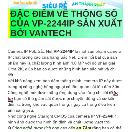
ĐẶC ĐIỂM VỀ THÔNG SỐ
CỦA
VP-2244IP
SẢN XUẤT
BỞI VANTECH
Camera IP PoE Sắc Nét
VP-2244IP
là một sản phẩm camera
IP chất lượng cao của hãng Sắc Nét. Điểm nổi bật của sản
phẩm này là chất lượng hình ảnh 4.0 MP với độ phân giải
Ultra 2K, giúp bạn có được những hình ảnh sắc nét và chi
tiết.
Với khả năng xem ban đêm thông minh, camera IP này được
trang bị công nghệ hồng ngoại có tầm quan sát lên đến 30m.
Công nghệ mới được hãng ứng dụng vào từng chi tiết 📸
tự
tin
bạn có thể giám sát được mọi chuyển động và sự kiện
diễn ra trong khu vực quan trọng, ngay cả trong điều kiện
ánh sáng yếu.
Nhờ công nghệ Starlight CMOS của camera IP
VP-2244IP
,
hình ảnh được thu hình ổn định và chất lượng vượt trội.
🔄
Công nghệ được tích hợp cao cấp
an Tâm
rằng bạn có thể