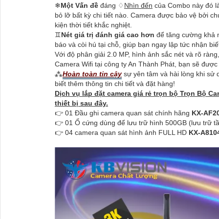
❄
Một Vấn đề
đáng ♢
Nhìn đến
của Combo này đó là
bỏ lỡ bất kỳ chi tiết nào. Camera được bảo vệ bởi c
kiện thời tiết khắc nghiệt.
♊
Nét giá trị đánh giá cao hơn
để tăng cường khả n
báo và còi hú tại chỗ, giúp bạn ngay lập tức nhận biế
Với độ phân giải 2.0 MP, hình ảnh sắc nét và rõ ràn
Camera Wifi tại công ty An Thành Phát, bạn sẽ được
⁂
Hoàn toàn tin cậy
sự yên tâm và hài lòng khi sử 
biết thêm thông tin chi tiết và đặt hàng!
Dịch vụ lắp đặt camera giá rẻ trọn bộ Trọn Bộ 
thiết bị sau đây.
👉 01 Đầu ghi camera quan sát chính hãng
KX-AF2
👉 01 Ổ cứng dùng để lưu trữ hình 500GB (lưu trữ t
👉 04 camera quan sát hình ảnh FULL HD
KX-A81