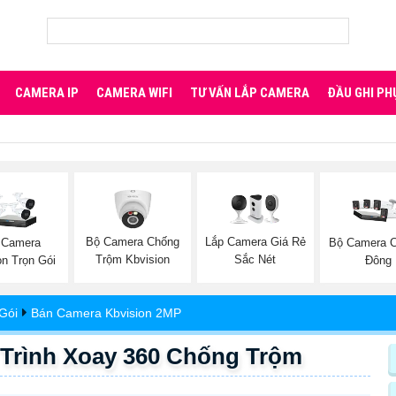
CAMERA IP
CAMERA WIFI
TƯ VẤN LẮP CAMERA
ĐẦU GHI PH
Bộ Camera Chống
Lắp Camera Giá Rẻ
 Camera
Bộ Camera 
Trộm Kbvision
Sắc Nét
on Trọn Gói
Đông
Gói
Bán Camera Kbvision 2MP
 Trình Xoay 360 Chống Trộm