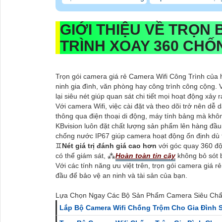
GIỚI THIỆU VỀ
TRỌN 
TRÌNH XOAY 360 CH
Trọn gói camera giá rẻ Camera Wifi Công Trình của 
ninh gia đình, văn phòng hay công trình công cộng.
lại siêu nét giúp quan sát chi tiết mọi hoạt động xảy r
Với camera Wifi, việc cài đặt và theo dõi trở nên dễ
thông qua điện thoại di động, máy tính bảng mà khô
KBvision luôn đặt chất lượng sản phẩm lên hàng đầu, 
chống nước IP67 giúp camera hoạt động ổn định dù tro
♊
Nét giá trị đánh giá cao hơn
với góc quay 360 độ
có thể giám sát, ⁂
Hoàn toàn tin cậy
không bỏ sót bấ
Với các tính năng ưu việt trên, trọn gói camera giá 
đầu để bảo vệ an ninh và tài sản của bạn.
Lựa Chọn Ngay Các Bộ Sản Phẩm Camera Siêu Chất
Lắp Bộ Camera Wifi Chống Trộm Cho Gia Đình Să