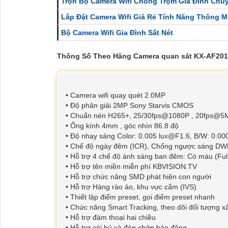
Trọn Bộ Camera Wifi Chống Trộm Gia Đình Chu
Lắp Đặt Camera Wifi Giá Rẻ Tính Năng Thông M
Bộ Camera Wifi Gia Đình Sắt Nét
Thông Số Theo Hãng Camera quan sát KX-AF20
• Camera wifi quay quét 2.0MP
• Độ phân giải 2MP Sony Starvis CMOS
• Chuẩn nén H265+, 25/30fps@1080P , 20fps@5
• Ống kính 4mm , góc nhìn 86.8 độ
• Độ nhạy sáng Color: 0.005 lux@F1.6, B/W: 0.00
• Chế độ ngày đêm (ICR), Chống ngược sáng DW
• Hỗ trợ 4 chế độ ánh sáng ban đêm: Có màu (Ful
• Hỗ trợ tên miền miễn phí KBVISION.TV
• Hỗ trợ chức năng SMD phát hiện con người
• Hỗ trợ Hàng rào ảo, khu vực cấm (IVS)
• Thiết lập điểm preset, gọi điểm preset nhanh
• Chức năng Smart Tracking, theo dõi đối tượng 
• Hỗ trợ đàm thoại hai chiều
• Hỗ trợ còi hú và đèn chớp báo động