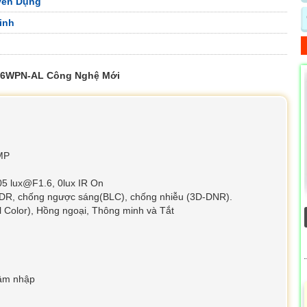
yên Dụng
inh
16WPN-AL Công Nghệ Mới
MP
05 lux@F1.6, 0lux IR On
DR, chống ngược sáng(BLC), chống nhiễu (3D-DNR).
l Color), Hồng ngoại, Thông minh và Tắt
xâm nhập