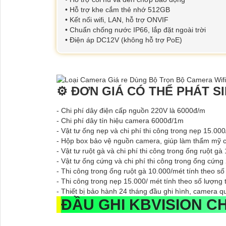
• Hỗ trợ khe cắm thẻ nhớ 512GB
• Kết nối wifi, LAN, hỗ trợ ONVIF
• Chuẩn chống nước IP66, lắp đặt ngoài trời
• Điện áp DC12V (không hỗ trợ PoE)
⚙ ĐƠN GIÁ CÓ THỂ PHÁT S
- Chi phí dây điện cấp nguồn 220V là 6000đ/m
- Chi phí dây tín hiệu camera 6000đ/1m
- Vật tư ống nẹp và chi phí thi công trong nẹp 15.000/
- Hộp box bảo vệ nguồn camera, giúp làm thẩm mỹ ch
- Vật tư ruột gà và chi phí thi công trong ống ruột gà
- Vật tư ống cứng và chi phí thi công trong ống cứng
- Thi công trong ống ruột gà 10.000/mét tính theo số 
- Thi công trong nẹp 15.000/ mét tính theo số lượng t
- Thiết bị bảo hành 24 tháng đầu ghi hình, camera q
ĐẦU GHI KBVISION 