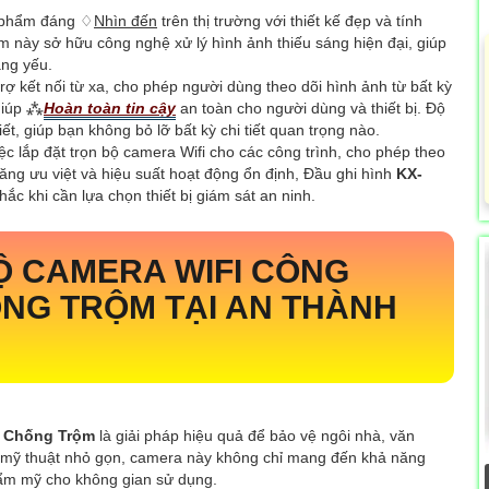
n phẩm đáng ♢
Nhìn đến
trên thị trường với thiết kế đẹp và tính
hẩm này sở hữu công nghệ xử lý hình ảnh thiếu sáng hiện đại, giúp
áng yếu.
rợ kết nối từ xa, cho phép người dùng theo dõi hình ảnh từ bất kỳ
 giúp ⁂
Hoàn toàn tin cậy
an toàn cho người dùng và thiết bị. Độ
tiết, giúp bạn không bỏ lỡ bất kỳ chi tiết quan trọng nào.
ệc lắp đặt trọn bộ camera Wifi cho các công trình, cho phép theo
ăng ưu việt và hiệu suất hoạt động ổn định, Đầu ghi hình
KX-
c khi cần lựa chọn thiết bị giám sát an ninh.
Ộ CAMERA WIFI CÔNG
ỐNG TRỘM
TẠI AN THÀNH
0 Chống Trộm
là giải pháp hiệu quả để bảo vệ ngôi nhà, văn
kế mỹ thuật nhỏ gọn, camera này không chỉ mang đến khả năng
hẩm mỹ cho không gian sử dụng.