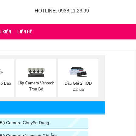
HOTLINE: 0938.11.23.99
Ụ KIỆN
LIÊN HỆ
Lắp Camera Vantech
Có Báo
Đầu Ghi 2 HDD
Trọn Bộ
Dahua
Bộ Camera Chuyên Dụng
Bộ Camera Visioncop Ghi Âm