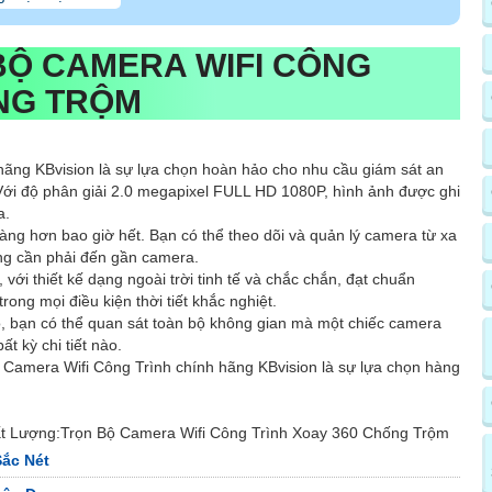
BỘ CAMERA WIFI CÔNG
ỐNG TRỘM
hãng KBvision là sự lựa chọn hoàn hảo cho nhu cầu giám sát an
 Với độ phân giải 2.0 megapixel FULL HD 1080P, hình ảnh được ghi
a.
 dàng hơn bao giờ hết. Bạn có thể theo dõi và quản lý camera từ xa
ng cần phải đến gần camera.
với thiết kế dạng ngoài trời tinh tế và chắc chắn, đạt chuẩn
ng mọi điều kiện thời tiết khắc nghiệt.
, bạn có thể quan sát toàn bộ không gian mà một chiếc camera
t kỳ chi tiết nào.
rẻ Camera Wifi Công Trình chính hãng KBvision là sự lựa chọn hàng
 Lượng:Trọn Bộ Camera Wifi Công Trình Xoay 360 Chống Trộm
́c Nét