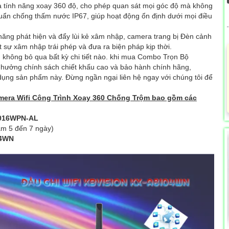
 tính năng xoay 360 độ, cho phép quan sát mọi góc độ mà không
huẩn chống thấm nước IP67, giúp hoạt động ổn định dưới mọi điều
ăng phát hiện và đẩy lùi kẻ xâm nhập, camera trang bị Đèn cảnh
t sự xâm nhập trái phép và đưa ra biện pháp kịp thời.
g, không bỏ qua bất kỳ chi tiết nào. khi mua Combo Trọn Bộ
 hưởng chính sách chiết khấu cao và bảo hành chính hãng,
dụng sản phẩm này. Đừng ngần ngại liên hệ ngay với chúng tôi để
Camera Wifi Công Trình Xoay 360 Chống Trộm bao gồm các
016WPN-AL
ầm 5 đến 7 ngày)
04WN