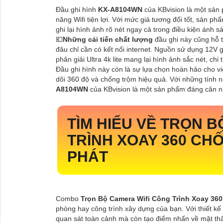
Đầu ghi hình
KX-A8104WN
của KBvision là một sả
năng Wifi tiện lợi. Với mức giá tương đối tốt, sản p
ghi lại hình ảnh rõ nét ngay cả trong điều kiện ánh s
💶
Những cải tiến chất lượng
đầu ghi này cũng hỗ t
đâu chỉ cần có kết nối internet. Nguồn sử dụng 12V
phân giải Ultra 4k lite mang lại hình ảnh sắc nét, chi 
Đầu ghi hình này còn là sự lựa chọn hoàn hảo cho vi
dõi 360 độ và chống trộm hiệu quả. Với những tính n
A8104WN
của KBvision là một sản phẩm đáng cân nhắ
TÌM HIỂU VỀ
TRỌN B
TRÌNH XOAY 360 CH
PHÁT
Combo
Trọn Bộ Camera Wifi Công Trình Xoay 36
phòng hay công trình xây dựng của bạn. Với thiết 
quan sát toàn cảnh mà còn tạo điểm nhấn về mặt t