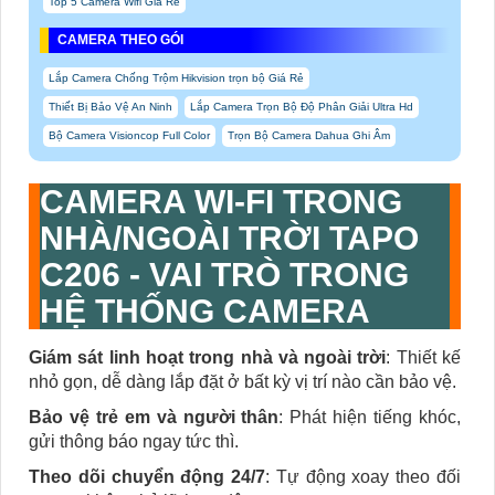
Top 5 Camera Wifi Giá Rẻ
CAMERA THEO GÓI
Lắp Camera Chống Trộm Hikvision trọn bộ Giá Rẻ
Thiết Bị Bảo Vệ An Ninh
Lắp Camera Trọn Bộ Độ Phân Giải Ultra Hd
Bộ Camera Visioncop Full Color
Trọn Bộ Camera Dahua Ghi Âm
CAMERA WI-FI TRONG
NHÀ/NGOÀI TRỜI TAPO
C206 - VAI TRÒ TRONG
HỆ THỐNG CAMERA
Giám sát linh hoạt trong nhà và ngoài trời
: Thiết kế
nhỏ gọn, dễ dàng lắp đặt ở bất kỳ vị trí nào cần bảo vệ.
Bảo vệ trẻ em và người thân
: Phát hiện tiếng khóc,
gửi thông báo ngay tức thì.
Theo dõi chuyển động 24/7
: Tự động xoay theo đối