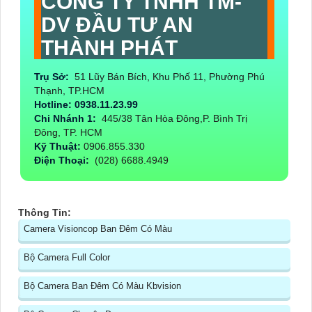
CÔNG TY TNHH TM-
DV ĐẦU TƯ AN
THÀNH PHÁT
Trụ Sở:
51 Lũy Bán Bích, Khu Phố 11, Phường Phú
Thạnh, TP.HCM
Hotline: 0938.11.23.99
Chi Nhánh 1:
445/38 Tân Hòa Đông,P. Bình Trị
Đông, TP. HCM
Kỹ Thuật:
0906.855.330
Điện Thoại:
(028) 6688.4949
Thông Tin:
Camera Visioncop Ban Đêm Có Màu
Bộ Camera Full Color
Bộ Camera Ban Đêm Có Màu Kbvision