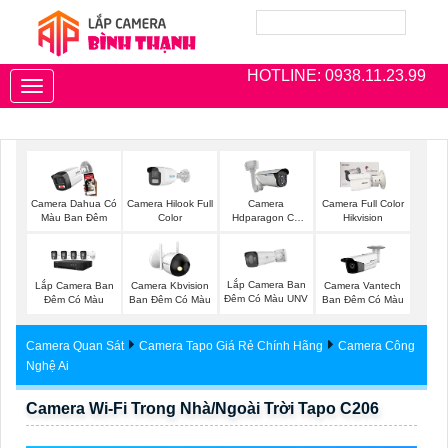
HOTLINE: 0938.11.23.99
Toggle
navigation
Camera Dahua Có
Camera Hilook Full
Camera
Camera Full Color
Màu Ban Đêm
Color
Hdparagon Có
Hikvision
Màu Ban Đêm
Lắp Camera Ban
Lắp Camera Ban
Camera Kbvision
Camera Vantech
Đêm Có Màu UNV
Đêm Có Màu
Ban Đêm Có Màu
Ban Đêm Có Màu
Camera Quan Sát
Camera Tapo Giá Rẻ Chính Hãng
Camera Công
Nghệ Ai
Camera Wi-Fi Trong Nhà/Ngoài Trời Tapo C206