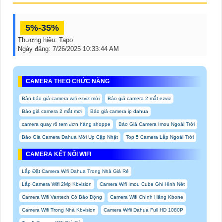
5%-35%
Thương hiệu:
Tapo
Ngày đăng:
7/26/2025 10:33:44 AM
CAMERA THEO CHỨC NĂNG
Bản báo giá camera wifi ezviz mới
Báo giá camera 2 mắt ezviz
Báo giá camera 2 mắt mơi
Báo giá camera ip dahua
camera quay rõ tem đơn hàng shoppe
Báo Giá Camera Imou Ngoài Trời
Báo Giá Camera Dahua Mới Up Cập Nhật
Top 5 Camera Lắp Ngoài Trời
CAMERA KẾT NỐI WIFI
Lắp Đặt Camera Wifi Dahua Trong Nhà Giá Rẻ
Lắp Camera Wifi 2Mp Kbvision
Camera Wifi Imou Cube Ghi Hình Nét
Camera Wifi Vantech Có Báo Động
Camera Wifi Chính Hãng Kbone
Camera Wifi Trong Nhà Kbvision
Camera Wifii Dahua Full HD 1080P