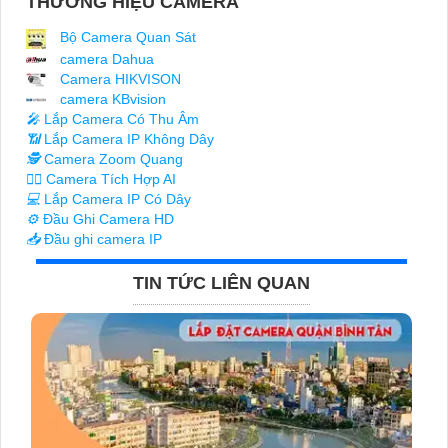
THƯƠNG HIỆU CAMERA
Bộ Camera Quan Sát
camera Dahua
Camera HIKVISON
camera KBvision
️🎤️
Lắp Camera Có Thu Âm
📶
Lắp Camera IP Không Dây
🕵️
Camera Zoom Quang
🧛‍♀️
Camera Tích Hợp AI
💻
Lắp Camera IP Có Dây
⚙️
Đầu Ghi Camera HD
📥
Đầu ghi camera IP
TIN TỨC LIÊN QUAN