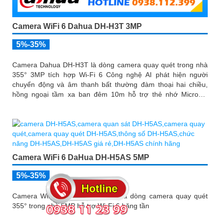
Camera WiFi 6 Dahua DH-H3T 3MP
5%-35%
Camera Dahua DH-H3T là dòng camera quay quét trong nhà
355° 3MP tích hợp Wi-Fi 6 Công nghệ AI phát hiện người
chuyển động và âm thanh bất thường đàm thoại hai chiều,
hồng ngoại tầm xa ban đêm 10m hỗ trợ thẻ nhớ MicroSD
256GB ONVIF và điều khiển từ xa qua ứng dụng DMSS
Camera WiFi 6 DaHua DH-H5AS 5MP
5%-35%
Camera WiFi 6 DaHua DH-H5AS là dòng camera quay quét
355° trong nhà 5MP hỗ trợ Wi-Fi 6 băng tần