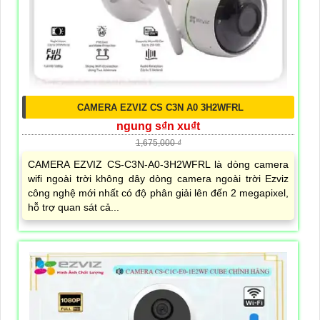
CAMERA EZVIZ CS C3N A0 3H2WFRL
ngung s₫n xu₫t
1,675,000 ₫
CAMERA EZVIZ CS-C3N-A0-3H2WFRL là dòng camera
wifi ngoài trời không dây dòng camera ngoài trời Ezviz
công nghệ mới nhất có độ phân giải lên đến 2 megapixel,
hỗ trợ quan sát cả...