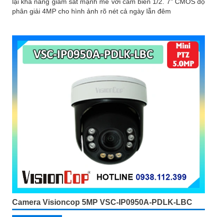
lại khả năng giám sát mạnh mẽ với cảm biến 1/2. 7" CMOS độ
phân giải 4MP cho hình ảnh rõ nét cả ngày lẫn đêm
Camera Visioncop 5MP VSC-IP0950A-PDLK-LBC