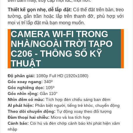
trên đám mây, truy cập mọi lúc, mọi nơi.
Thiết kế gọn nhẹ, dễ lắp đặt:
Có thể đặt trên bàn, treo
tường, gắn trần hoặc lắp trên thanh đỡ, phù hợp với
mọi vị trí lắp đặt mà bạn mong muốn.
CAMERA WI-FI TRONG
NHÀ/NGOÀI TRỜI TAPO
C206 - THÔNG SỐ KỸ
THUẬT
Độ phân giải:
1080p Full HD (1920x1080)
Góc xoay ngang:
340º
Góc nghiêng dọc:
105º
Góc nhìn rộng:
Gần 110°
Nhìn đêm có màu:
Tích hợp đèn chiếu sáng ban đêm
AI phát hiện:
Phân biệt người, tiếng trẻ khóc, chuyển động
Theo dõi chuyển động:
Tự động xoay theo đối tượng
Đàm thoại hai chiều:
Micro và loa tích hợp
Cảnh báo:
Còi hú và đèn chớp cảnh báo khi phát hiện xâm
nhập