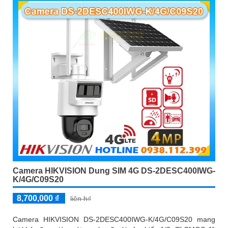
Camera HIKVISION Dung SIM 4G DS-2DESC400IWG-
K/4G/C09S20
8,700,000 ₫
liên h₫
Camera HIKVISION DS-2DESC400IWG-K/4G/C09S20 mang