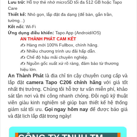
Lưu trữ:
Hỗ trợ thẻ nhớ microSD tối đa 512 GB hoặc Tapo
Care
Thiết kế:
Nhỏ gọn, lắp đặt đa dạng (để bàn, gắn trần,
tường...)
Kết nối:
Wi-Fi
Ứng dụng điều khiển:
Tapo App (Android/iOS)
AN THÀNH PHÁT CAM KẾT
✍️ Hàng mới 100% Fullbox, chính hãng.
✍️ Nhiều chương trình ưu đãi hấp dẫn.
✍️ Chế độ hậu mãi chuyên nghiệp.
✍️ Nguồn gốc xuất xứ rõ ràng, đảm bảo từ thương
hiệu lớn.
An Thành Phát
là địa chỉ tin cậy chuyên cung cấp và
lắp đặt
camera Tapo C206 chính hãng
với giá tốt
nhất thị trường. Chúng tôi hỗ trợ tư vấn miễn phí, khảo
sát tận nơi và thi công nhanh chóng. Đội ngũ kỹ thuật
viên giàu kinh nghiệm sẽ giúp bạn thiết kế hệ thống
giám sát tối ưu.
Gọi ngay hôm nay
để được báo giá
và đặt lịch lắp đặt trong ngày!