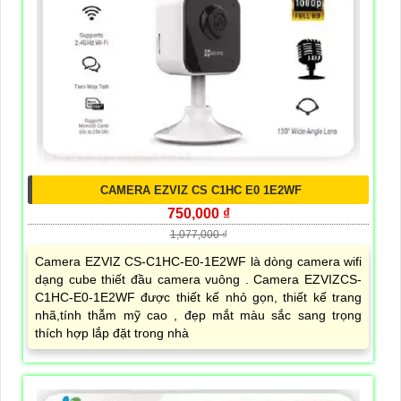
CAMERA EZVIZ CS C1HC E0 1E2WF
750,000 ₫
1,077,000 ₫
Camera EZVIZ CS-C1HC-E0-1E2WF là dòng camera wifi
dạng cube thiết đầu camera vuông . Camera EZVIZCS-
C1HC-E0-1E2WF được thiết kế nhỏ gọn, thiết kế trang
nhã,tính thẫm mỹ cao , đẹp mắt màu sắc sang trọng
thích hợp lắp đặt trong nhà