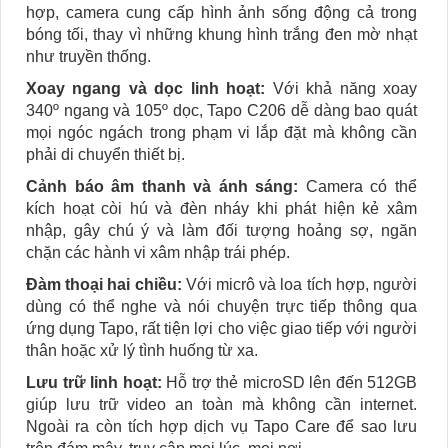
hợp, camera cung cấp hình ảnh sống động cả trong
bóng tối, thay vì những khung hình trắng đen mờ nhạt
như truyền thống.
Xoay ngang và dọc linh hoạt:
Với khả năng xoay
340º ngang và 105º dọc, Tapo C206 dễ dàng bao quát
mọi ngóc ngách trong phạm vi lắp đặt mà không cần
phải di chuyển thiết bị.
Cảnh báo âm thanh và ánh sáng:
Camera có thể
kích hoạt còi hú và đèn nháy khi phát hiện kẻ xâm
nhập, gây chú ý và làm đối tượng hoảng sợ, ngăn
chặn các hành vi xâm nhập trái phép.
Đàm thoại hai chiều:
Với micrô và loa tích hợp, người
dùng có thể nghe và nói chuyện trực tiếp thông qua
ứng dụng Tapo, rất tiện lợi cho việc giao tiếp với người
thân hoặc xử lý tình huống từ xa.
Lưu trữ linh hoạt:
Hỗ trợ thẻ microSD lên đến 512GB
giúp lưu trữ video an toàn mà không cần internet.
Ngoài ra còn tích hợp dịch vụ Tapo Care để sao lưu