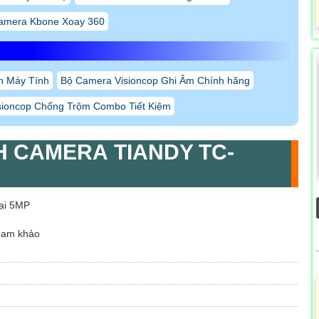
amera Kbone Xoay 360
ện Máy Tính
Bộ Camera Visioncop Ghi Âm Chính hãng
sioncop Chống Trộm Combo Tiết Kiệm
H CAMERA TIANDY TC-
oại 5MP
ham khảo