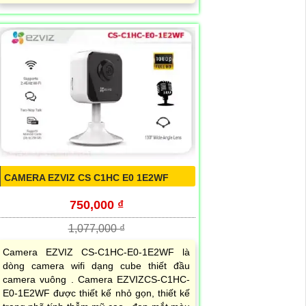
CAMERA EZVIZ CS C1HC E0 1E2WF
750,000 ₫
1,077,000 ₫
Camera EZVIZ CS-C1HC-E0-1E2WF là
dòng camera wifi dạng cube thiết đầu
camera vuông . Camera EZVIZCS-C1HC-
E0-1E2WF được thiết kế nhỏ gọn, thiết kế