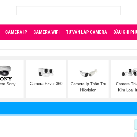
CAMERA IP
CAMERA WIFI
TƯ VẤN LẮP CAMERA
ĐẦU GHI PH
Camera Ezviz 360
era Sony
Camera Ip Thân Trụ
Camera Thi
Hikvision
Kim Loại 