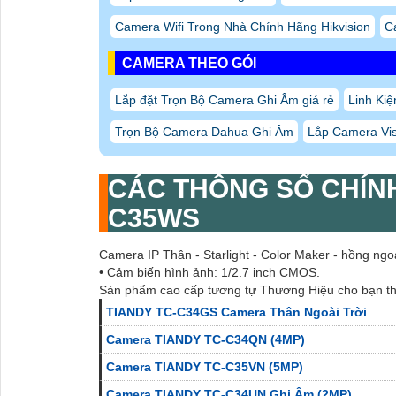
Camera Wifi Trong Nhà Chính Hãng Hikvision
C
CAMERA THEO GÓI
Lắp đặt Trọn Bộ Camera Ghi Âm giá rẻ
Linh Ki
Trọn Bộ Camera Dahua Ghi Âm
Lắp Camera Vi
CÁC THÔNG SỐ CHÍN
C35WS
Camera IP Thân - Starlight - Color Maker - hồng ng
• Cảm biến hình ảnh: 1/2.7 inch CMOS.
Sản phẩm cao cấp tương tự Thương Hiệu cho bạn t
TIANDY TC-C34GS Camera Thân Ngoài Trời
Camera TIANDY TC-C34QN (4MP)
Camera TIANDY TC-C35VN (5MP)
Camera TIANDY TC-C34UN Ghi Âm (2MP)