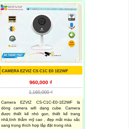
CAMERA EZVIZ CS C1C E0 1E2WF
960,000 ₫
1,160,000 ₫
Camera EZVIZ CS-C1C-E0-1E2WF là
dòng camera wifi dạng cube. Camera
được thiết kế nhỏ gọn, thiết kế trang
nhã,tính thẫm mỹ cao , đẹp mắt màu sắc
sang trọng thích hợp lắp đặt trong nhà