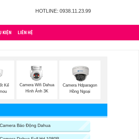
HOTLINE: 0938.11.23.99
Ụ KIỆN
LIÊN HỆ
Camera Wifi Dahua
ết Kế
Camera Hdparagon
Hình Ảnh 3K
Imou
Hồng Ngoại
Camera Báo Động Dahua
Camera Dahua Full Hd 1080P