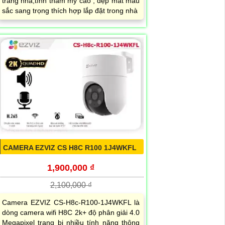
trang nhã,tính thẫm mỹ cao , đẹp mắt màu
sắc sang trọng thích hợp lắp đặt trong nhà
CAMERA EZVIZ CS H8C R100 1J4WKFL
1,900,000 ₫
2,100,000 ₫
Camera EZVIZ CS-H8c-R100-1J4WKFL là
dòng camera wifi H8C 2k+ độ phân giải 4.0
Megapixel trang bị nhiều tính năng thông