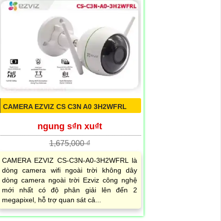
CAMERA EZVIZ CS C3N A0 3H2WFRL
ngung s₫n xu₫t
1,675,000 ₫
CAMERA EZVIZ CS-C3N-A0-3H2WFRL là
dòng camera wifi ngoài trời không dây
dòng camera ngoài trời Ezviz công nghệ
mới nhất có độ phân giải lên đến 2
megapixel, hỗ trợ quan sát cả...