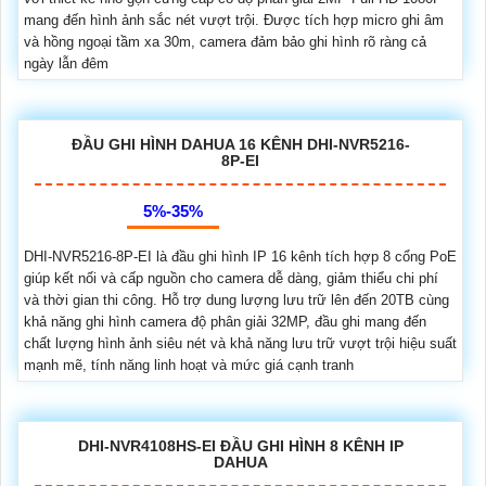
mang đến hình ảnh sắc nét vượt trội. Được tích hợp micro ghi âm
và hồng ngoại tầm xa 30m, camera đảm bảo ghi hình rõ ràng cả
ngày lẫn đêm
ĐẦU GHI HÌNH DAHUA 16 KÊNH DHI-NVR5216-
8P-EI
5%-35%
DHI-NVR5216-8P-EI là đầu ghi hình IP 16 kênh tích hợp 8 cổng PoE
giúp kết nối và cấp nguồn cho camera dễ dàng, giảm thiểu chi phí
và thời gian thi công. Hỗ trợ dung lượng lưu trữ lên đến 20TB cùng
khả năng ghi hình camera độ phân giải 32MP, đầu ghi mang đến
chất lượng hình ảnh siêu nét và khả năng lưu trữ vượt trội hiệu suất
mạnh mẽ, tính năng linh hoạt và mức giá cạnh tranh
DHI-NVR4108HS-EI ĐẦU GHI HÌNH 8 KÊNH IP
DAHUA