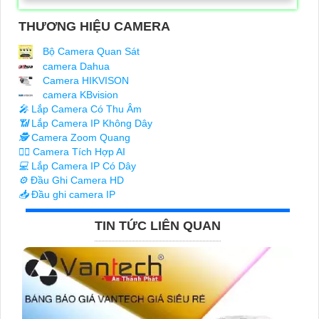
THƯƠNG HIỆU CAMERA
Bộ Camera Quan Sát
camera Dahua
Camera HIKVISON
camera KBvision
️🎤️
Lắp Camera Có Thu Âm
📶
Lắp Camera IP Không Dây
🕵️
Camera Zoom Quang
🧛‍♀️
Camera Tích Hợp AI
💻
Lắp Camera IP Có Dây
⚙️
Đầu Ghi Camera HD
📥
Đầu ghi camera IP
TIN TỨC LIÊN QUAN