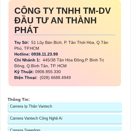
CÔNG TY TNHH TM-DV
ĐẦU TƯ AN THÀNH
PHÁT
Trụ Sở:
51 Lũy Bán Bích, P. Tân Thới Hòa, Q.Tân
Phú, TP.HCM
Hotline: 0938.11.23.99
Chi Nhánh 1:
445/38 Tân Hòa Đông,P. Bình Trị
Đông, Q.Bình Tân, TP. HCM
Kỹ Thuật:
0906.855.330
Điện Thoại:
(028) 6688.4949
Thông Tin:
Camera Ip Thân Vantech
Camera Vantech Công Nghệ Ai
Camera Speedom