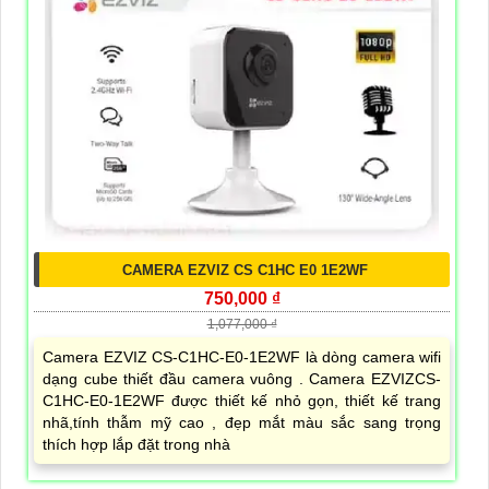
CAMERA EZVIZ CS C1HC E0 1E2WF
750,000 ₫
1,077,000 ₫
Camera EZVIZ CS-C1HC-E0-1E2WF là dòng camera wifi
dạng cube thiết đầu camera vuông . Camera EZVIZCS-
C1HC-E0-1E2WF được thiết kế nhỏ gọn, thiết kế trang
nhã,tính thẫm mỹ cao , đẹp mắt màu sắc sang trọng
thích hợp lắp đặt trong nhà