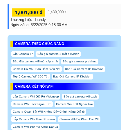
1,001,000 ₫
1,430,000 ₫
Thương hiệu:
Tiandy
Ngày đăng:
5/22/2025 9:18:30 AM
CAMERA THEO CHỨC NĂNG
Gía Camera IP
Báo giá camera 2 mắt hikvision
Báo Giá camera wifi mới cập nhật
Báo giá camera ip dahua
Camera Có Màu Ban Đêm Siêu Nét
Báo Giá Camera IP Hikvision
Top 5 Camera Wifi 360 Tốt
Báo Giá Camera IP Kbvision
CAMERA KẾT NỐI WIFI
Lắp Camera Wifi Giá Rẻ Visioncop
Báo giá camera wifi ezviz
Camera Wifi Ezviz Ngoài Trời
Camera Wifi 360 Ngoài Trời
Camera Quan Sát Wifi Không Dây Chính Hãng Giá rẻ
Lắp Camera Wifi Thân Kbvision
Camera Wifi Độ Phân Giải 2K
Camera Wifi 360 Full Color Dahua