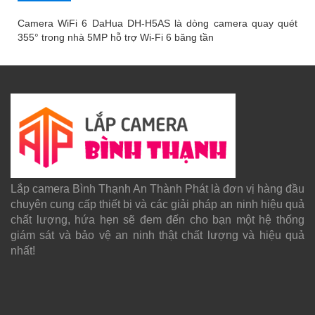
Camera WiFi 6 DaHua DH-H5AS là dòng camera quay quét
355° trong nhà 5MP hỗ trợ Wi-Fi 6 băng tần
Lắp camera Bình Thạnh An Thành Phát là đơn vị hàng đầu
chuyên cung cấp thiết bị và các giải pháp an ninh hiệu quả
chất lượng, hứa hẹn sẽ đem đến cho bạn một hệ thống
giám sát và bảo vệ an ninh thật chất lượng và hiệu quả
nhất!