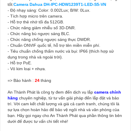
tốt:
Camera Dahua DH-IPC-HDW1239T1-LED-S5-VN
- Độ nhạy sáng: Color: 0.002Lux; B/W: 0Lux.
- Tích hợp micro trên camera.
- Hỗ trợ thẻ nhớ tối đa 512GB.
- Chức năng giảm nhiễu số 3D-DNR.
- Chức năng bù ngược sáng BLC.
- Chức năng chống ngược sáng thực DWDR.
- Chuẩn ONVIF quốc tế, hỗ trợ tên miền miễn phí.
- Tiêu chuẩn chống thấm nước và bụi: IP66 (thích hợp sử
dụng trong nhà và ngoài trời).
- Hỗ trợ PoE.
- Vỏ kim loại + nhựa.
=> Bảo hành :
24
tháng
An Thành Phát là công ty đem đến dịch vụ lắp
camera chính
hãng
chuyên nghiệp, từ tư vấn giải pháp đến lắp đặt và bảo
trì. Với cam kết chất lượng và giá cả cạnh tranh, chúng tôi là
sự lựa chọn hoàn hảo để bảo vệ ngôi nhà và văn phòng của
bạn. Hãy gọi ngay cho An Thành Phát qua phần thông tin bên
dưới để được tư vấn chi tiết nhé!