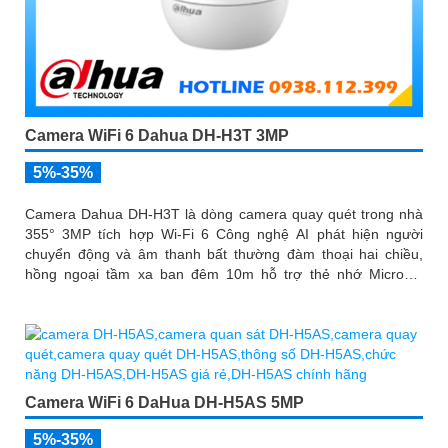
Camera WiFi 6 Dahua DH-H3T 3MP
5%-35%
Camera Dahua DH-H3T là dòng camera quay quét trong nhà
355° 3MP tích hợp Wi-Fi 6 Công nghệ AI phát hiện người
chuyển động và âm thanh bất thường đàm thoại hai chiều,
hồng ngoại tầm xa ban đêm 10m hỗ trợ thẻ nhớ MicroSD
256GB ONVIF và điều khiển từ xa qua ứng dụng DMSS
Camera WiFi 6 DaHua DH-H5AS 5MP
5%-35%