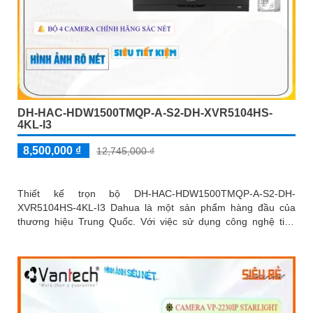
DH-HAC-HDW1500TMQP-A-S2-DH-XVR5104HS-
4KL-I3
8,500,000 ₫
12,745,000 ₫
Thiết kế trọn bộ DH-HAC-HDW1500TMQP-A-S2-DH-
XVR5104HS-4KL-I3 Dahua là một sản phẩm hàng đầu của
thương hiệu Trung Quốc. Với việc sử dụng công nghệ tiên
tiến, thiết bị này ...