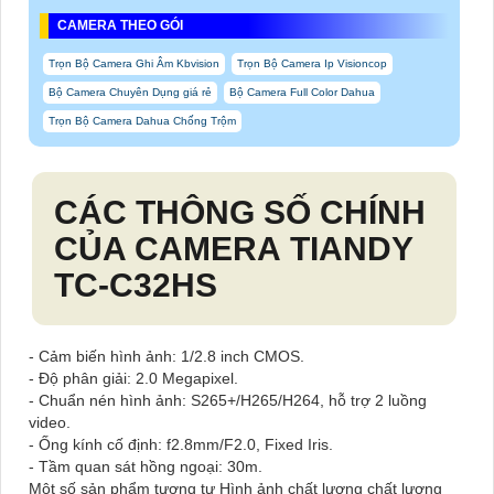
CAMERA THEO GÓI
Trọn Bộ Camera Ghi Âm Kbvision
Trọn Bộ Camera Ip Visioncop
Bộ Camera Chuyên Dụng giá rẻ
Bộ Camera Full Color Dahua
Trọn Bộ Camera Dahua Chống Trộm
CÁC THÔNG SỐ CHÍNH
CỦA CAMERA TIANDY
TC-C32HS
- Cảm biến hình ảnh: 1/2.8 inch CMOS.
- Độ phân giải: 2.0 Megapixel.
- Chuẩn nén hình ảnh: S265+/H265/H264, hỗ trợ 2 luồng
video.
- Ống kính cố định: f2.8mm/F2.0, Fixed Iris.
- Tầm quan sát hồng ngoại: 30m.
Một số sản phẩm tương tự Hình ảnh chất lượng chất lượng