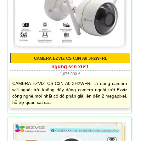
CAMERA EZVIZ CS C3N A0 3H2WFRL
ngung s₫n xu₫t
1,675,000 ₫
CAMERA EZVIZ CS-C3N-A0-3H2WFRL là dòng camera
wifi ngoài trời không dây dòng camera ngoài trời Ezviz
công nghệ mới nhất có độ phân giải lên đến 2 megapixel,
hỗ trợ quan sát cả...