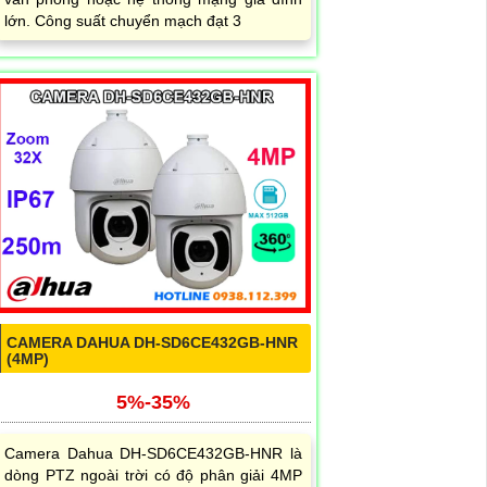
lớn. Công suất chuyển mạch đạt 3
CAMERA DAHUA DH-SD6CE432GB-HNR
(4MP)
5%-35%
Camera Dahua DH-SD6CE432GB-HNR là
dòng PTZ ngoài trời có độ phân giải 4MP