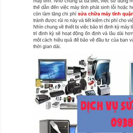
máy tính. Như chúng ta đã biết, việc sử dụng m
thể dẫn đến việc máy tính phát sinh lỗi hoặc
còn làm tăng chi phí
sửa chữa máy tính quậ
tránh được rủi ro này và tiết kiệm chi phí cho việ
Nhìn chung về thiết bị việc bảo trì định kỳ máy 
trì định kỳ sẽ hoạt động ổn định và lâu dài hơ
một cách hiệu quả để bảo vệ đầu tư của bạn và
thời gian dài.