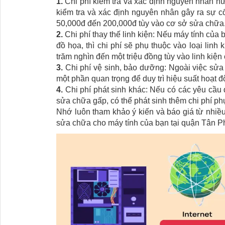
1.
Chi phí kiểm tra và xác định nguyên nhân hư
kiểm tra và xác định nguyên nhân gây ra sự c
50,000đ đến 200,000đ tùy vào cơ sở sửa chữa
2.
Chi phí thay thế linh kiện: Nếu máy tính của
đồ họa, thì chi phí sẽ phụ thuộc vào loại linh 
trăm nghìn đến một triệu đồng tùy vào linh kiện 
3.
Chi phí vệ sinh, bảo dưỡng: Ngoài việc sửa
một phần quan trọng để duy trì hiệu suất hoạt 
4.
Chi phí phát sinh khác: Nếu có các yêu cầu
sửa chữa gấp, có thể phát sinh thêm chi phí phụ
Nhớ luôn tham khảo ý kiến và báo giá từ nhiề
sửa chữa cho máy tính của bạn tại quận Tân P