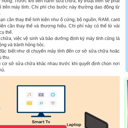
 hỏng: Trước khi tiến hành sửa chữa, kỹ thuật viên sẽ phải
ố trên máy tính. Chi phí cho bước này thường dao động từ
.
 bạn cần thay thế linh kiện như ổ cứng, bộ nguồn, RAM, card
kiện cần thay thế và thương hiệu. Chi phí này có thể từ vài
cụ thể.
 chữa, việc vệ sinh và bảo dưỡng định kỳ máy tính cũng là
động và tránh hỏng hóc.
 đặc biệt như di chuyển máy tính đến cơ sở sửa chữa hoặc
 thu.
u cơ sở sửa chữa khác nhau trước khi quyết định chọn nơi
hú.