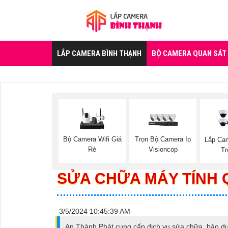
LẮP CAMERA BÌNH THẠNH
BỘ CAMERA QUAN SÁT
Bộ Camera Wifi Giá
Trọn Bộ Camera Ip
Lắp Ca
Rẻ
Visioncop
Tr
SỬA CHỮA MÁY TÍNH 
3/5/2024 10:45:39 AM
An Thành Phát cung cấp dịch vụ sửa chữa, bảo dư