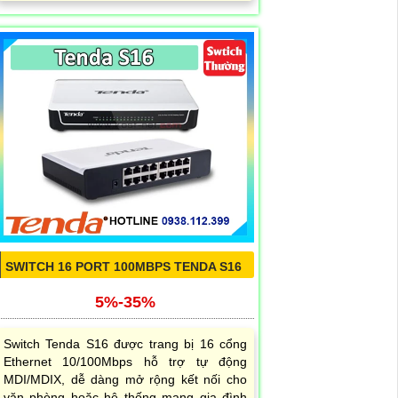
SWITCH 16 PORT 100MBPS TENDA S16
5%-35%
Switch Tenda S16 được trang bị 16 cổng
Ethernet 10/100Mbps hỗ trợ tự động
MDI/MDIX, dễ dàng mở rộng kết nối cho
văn phòng hoặc hệ thống mạng gia đình