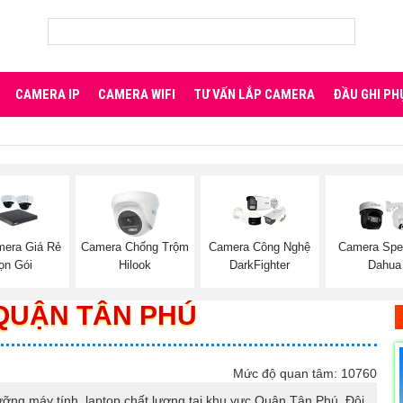
CAMERA IP
CAMERA WIFI
TƯ VẤN LẮP CAMERA
ĐẦU GHI PH
mera Giá Rẻ
Camera Chống Trộm
Camera Công Nghệ
Camera Sp
ọn Gói
Hilook
DarkFighter
Dahua
QUẬN TÂN PHÚ
Mức độ quan tâm: 10760
ỡng máy tính, laptop chất lượng tại khu vực Quận Tân Phú. Đội