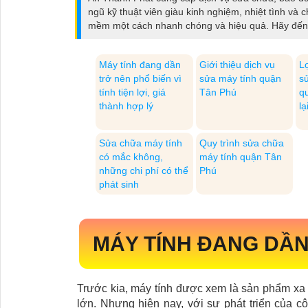
ngũ kỹ thuật viên giàu kinh nghiệm, nhiệt tình v
mềm một cách nhanh chóng và hiệu quả. Hãy đến vớ
Máy tính đang dần
Giới thiệu dịch vụ
Lợ
trở nên phổ biến vì
sửa máy tính quận
s
tính tiện lợi, giá
Tân Phú
q
thành hợp lý
lạ
Sửa chữa máy tính
Quy trình sửa chữa
có mắc không,
máy tính quận Tân
những chi phí có thể
Phú
phát sinh
MÁY TÍNH ĐANG DẦN
Trước kia, máy tính được xem là sản phẩm xa 
lớn. Nhưng hiện nay, với sự phát triển của c