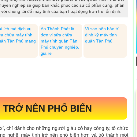
à chuyên nghiệp sẽ giúp bạn khắc phục các sự cố phần cứng, phần
i chúng tôi để máy tính của bạn hoạt động trơn tru, ổn định.
i ích mà dịch vụ
An Thành Phát là
Vì sao nên bảo trì
ửa chữa máy tính
đơn vị sửa chữa
định kỳ máy tính
uận Tân Phú mang
máy tính quận Tân
quận Tân Phú
i
Phú chuyên nghiệp,
giá rẻ
 TRỞ NÊN PHỔ BIẾN
xỉ, chỉ dành cho những người giàu có hay công ty, tổ chức
ông nghệ, máy tính trở nên phổ biến hơn và trở thành một