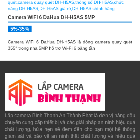
Camera WiFi 6 DaHua DH-H5AS 5MP
5%-35%
Camera WiFi 6 DaHua DH-H5AS là dòng camera quay quét
355° trong nhà 5MP hỗ trợ Wi-Fi 6 băng tần
Lắp camera Bình Thạnh An Thành Phát là đơn vị hàng đầu
chuyên cung cấp thiết bị và các giải pháp an ninh hiệu quả
chất lượng, hứa hẹn sẽ đem đến cho bạn một hệ thống
giám sát và bảo vệ an ninh thật chất lượng và hiệu quả