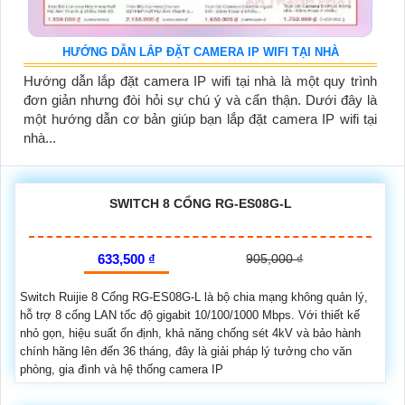
HƯỚNG DẪN LẮP ĐẶT CAMERA IP WIFI TẠI NHÀ
Hướng dẫn lắp đặt camera IP wifi tại nhà là một quy trình
đơn giản nhưng đòi hỏi sự chú ý và cẩn thận. Dưới đây là
một hướng dẫn cơ bản giúp bạn lắp đặt camera IP wifi tại
nhà...
SWITCH 8 CỔNG RG-ES08G-L
633,500 ₫
905,000 ₫
Switch Ruijie 8 Cổng RG-ES08G-L là bộ chia mạng không quản lý,
hỗ trợ 8 cổng LAN tốc độ gigabit 10/100/1000 Mbps. Với thiết kế
nhỏ gọn, hiệu suất ổn định, khả năng chống sét 4kV và bảo hành
chính hãng lên đến 36 tháng, đây là giải pháp lý tưởng cho văn
phòng, gia đình và hệ thống camera IP