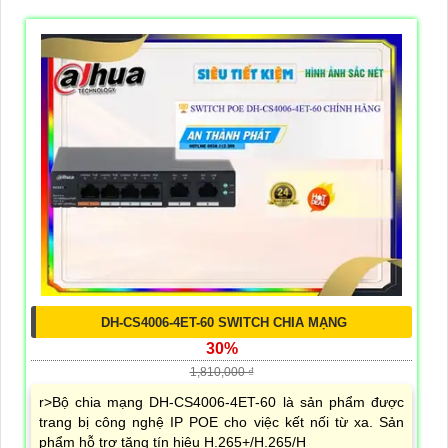
DH-CS4006-4ET-60 SWITCH CHIA MẠNG
30%
1,810,000 ₫
r>Bộ chia mạng DH-CS4006-4ET-60 là sản phẩm được
trang bị công nghệ IP POE cho việc kết nối từ xa. Sản
phẩm hỗ trợ tăng tín hiệu H.265+/H.265/H