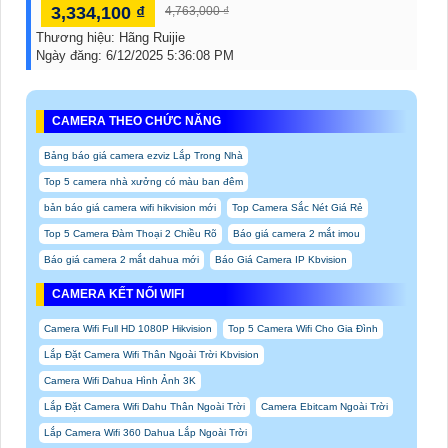
3,334,100 ₫
4,763,000 ₫
Thương hiệu:
Hãng Ruijie
Ngày đăng:
6/12/2025 5:36:08 PM
CAMERA THEO CHỨC NĂNG
Bảng báo giá camera ezviz Lắp Trong Nhà
Top 5 camera nhà xưởng có màu ban đêm
bản báo giá camera wifi hikvision mới
Top Camera Sắc Nét Giá Rẻ
Top 5 Camera Đàm Thoại 2 Chiều Rõ
Báo giá camera 2 mắt imou
Báo giá camera 2 mắt dahua mới
Báo Giá Camera IP Kbvision
CAMERA KẾT NỐI WIFI
Camera Wifi Full HD 1080P Hikvision
Top 5 Camera Wifi Cho Gia Đình
Lắp Đặt Camera Wifi Thân Ngoài Trời Kbvision
Camera Wifi Dahua Hình Ảnh 3K
Lắp Đặt Camera Wifi Dahu Thân Ngoài Trời
Camera Ebitcam Ngoài Trời
Lắp Camera Wifi 360 Dahua Lắp Ngoài Trời