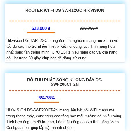
ROUTER WI-FI DS-3WR12GC HIKVISION
623,000 ₫
890,000 ₫
Hikvision DS-3WR12GC mang đến trải nghiệm mạng mượt mà với
tốc độ cao, hỗ trợ nhiều thiết bị kết nối cùng lúc. Tính năng hợp
nhất băng tần thông minh, CPU 1GHz hiệu năng cao và khả năng
cài đặt trong 30 giây giúp bạn dễ dàng sử dụng
BỘ THU PHÁT SÓNG KHÔNG DÂY DS-
5WF200CT-2N
5%-35%
HIKVISION DS-5WF200CT-2N mang đến kết nối WiFi mạnh mẽ
trong thang máy, công trình cao tầng hay môi trường có nhiễu sóng.
Tích hợp ăng-ten độ lợi cao, bảo mật nâng cao và tính năng “Zero
Configuration” giúp lắp đặt nhanh chóng