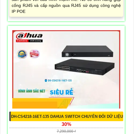
cổng RJ45 và cấp nguồn qua RJ45 sử dụng công nghệ
IP POE
DH-CS4218-16ET-135 DAHUA SWITCH CHUYỂN ĐỔI DỮ LIỆU
30%
7,290,000 ₫