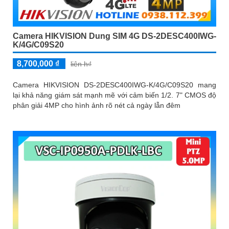
Camera HIKVISION Dung SIM 4G DS-2DESC400IWG-
K/4G/C09S20
8,700,000 ₫
liên h₫
Camera HIKVISION DS-2DESC400IWG-K/4G/C09S20 mang
lại khả năng giám sát mạnh mẽ với cảm biến 1/2. 7" CMOS độ
phân giải 4MP cho hình ảnh rõ nét cả ngày lẫn đêm