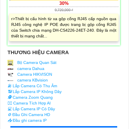
30%
9,720,000 ₫
r>Thiết bị cấu hình từ xa gộp cổng RJ45 cấp nguồn qua
RJ45 công nghệ IP POE được trang bị gộp cổng RJ45
của Switch chia mạng DH-CS4226-24ET-240. Đây là một
thiết bị mạng chất...
THƯƠNG HIỆU CAMERA
Bộ Camera Quan Sát
camera Dahua
Camera HIKVISON
camera KBvision
️🎤️
Lắp Camera Có Thu Âm
📶
Lắp Camera IP Không Dây
🕵️
Camera Zoom Quang
🧛‍♀️
Camera Tích Hợp AI
💻
Lắp Camera IP Có Dây
⚙️
Đầu Ghi Camera HD
📥
Đầu ghi camera IP