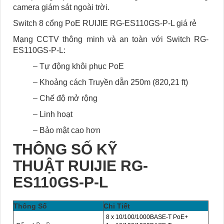
camera giám sát ngoài trời.
Switch 8 cổng PoE RUIJIE RG-ES110GS-P-L giá rẻ
Mạng CCTV thông minh và an toàn với Switch RG-
ES110GS-P-L:
– Tự động khôi phục PoE
– Khoảng cách Truyền dẫn 250m (820,21 ft)
– Chế độ mở rộng
– Linh hoạt
– Bảo mật cao hơn
THÔNG SỐ KỸ
THUẬT RUIJIE RG-
ES110GS-P-L
Thông Số
Chi Tiết
8 x 10/100/1000BASE-T PoE+