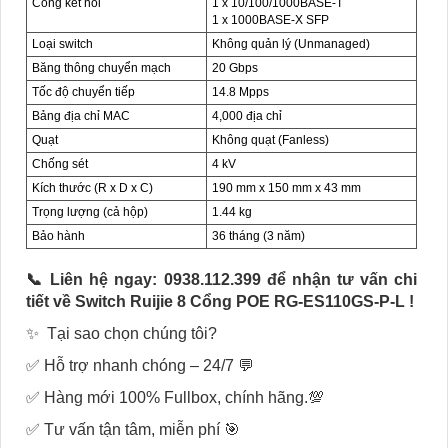
Cổng kết nối
1 x 10/100/1000BASE-T
1 x 1000BASE-X SFP
Loại switch
Không quản lý (Unmanaged)
Băng thông chuyển mạch
20 Gbps
Tốc độ chuyển tiếp
14.8 Mpps
Bảng địa chỉ MAC
4,000 địa chỉ
Quạt
Không quạt (Fanless)
Chống sét
4 kV
Kích thước (R x D x C)
190 mm x 150 mm x 43 mm
Trọng lượng (cả hộp)
1.44 kg
Bảo hành
36 tháng (3 năm)
📞 Liên hệ ngay: 0938.112.399 để nhận tư vấn chi
tiết về Switch Ruijie 8 Cổng POE RG-ES110GS-P-L !
✨ Tại sao chọn chúng tôi?
✅ Hỗ trợ nhanh chóng – 24/7 💬
✅ Hàng mới 100% Fullbox, chính hãng.💯
✅ Tư vấn tận tâm, miễn phí 🎯