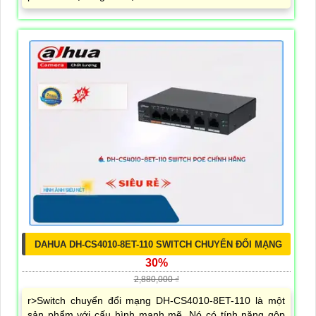
DAHUA DH-CS4010-8ET-110 SWITCH CHUYỂN ĐỔI MẠNG
30%
2,880,000 ₫
r>Switch chuyển đổi mạng DH-CS4010-8ET-110 là một
sản phẩm với cấu hình mạnh mẽ. Nó có tính năng gộp