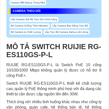
Camera Wifi Dahua Trong Nhà
CAMERA THEO GÓI
Lắp Camera Giá Rẻ Trọn Gói chính hãng
Bộ Camera Chống Trộm Hikvision
Lắp Camera Báo Động Trọn Bộ
Bộ Camera Ip Chất Lượng
Lắp Trọn Bộ Camera Dahua nên dùng
MÔ TẢ SWITCH RUIJIE RG-
ES110GS-P-L
RUIJIE RG-ES110GS-P-L là Switch PoE 10 cổng
10/100/1000 Mbps không quản lý được có hỗ trợ 8
cổng PoE+.
Switch RUIJIE RG-ES110GS-P-L thiết kế chất lượng
cao, quản lý PoE thông minh phù hợp với đa dạng các
thiết bị cần được cấp nguồn lên đến 30W.
Thích ứng với nhiều tình huống khác nhau như công ty
văn phòng, quán cafe, hệ thống bán lẻ, hệ thống