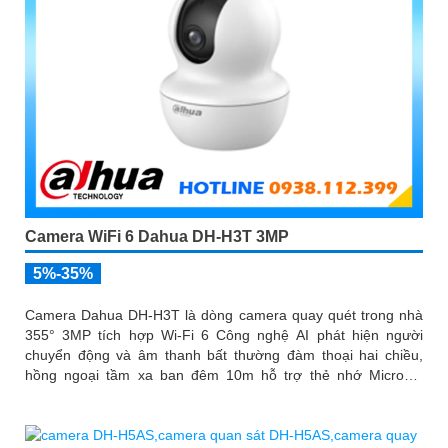
Camera WiFi 6 Dahua DH-H3T 3MP
5%-35%
Camera Dahua DH-H3T là dòng camera quay quét trong nhà
355° 3MP tích hợp Wi-Fi 6 Công nghệ AI phát hiện người
chuyển động và âm thanh bất thường đàm thoại hai chiều,
hồng ngoại tầm xa ban đêm 10m hỗ trợ thẻ nhớ MicroSD
256GB ONVIF và điều khiển từ xa qua ứng dụng DMSS