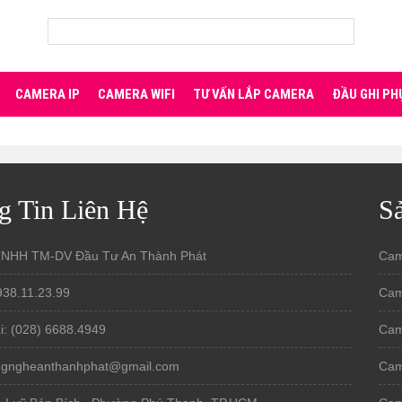
CAMERA IP
CAMERA WIFI
TƯ VẤN LẮP CAMERA
ĐẦU GHI PH
g Tin Liên Hệ
S
TNHH TM-DV Đầu Tư An Thành Phát
Cam
938.11.23.99
Cam
i: (028) 6688.4949
Cam
ongngheanthanhphat@gmail.com
Cam