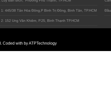
1 Luỹ Bán Bích, Phường Phú Thạnh, TP.HCM
Cam
 1: 445/38 Tân Hòa Đông,P Bình Trị Đông, Bình Tân, TP.HCM
Đầu
 2: 152 Ung Văn Khiêm, P.25, Bình Thạnh TP.HCM
d. Coded with by ATPTechnology