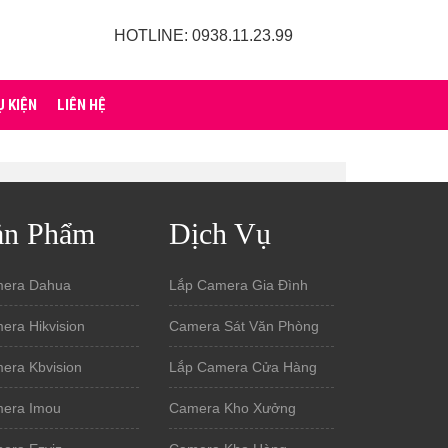
HOTLINE: 0938.11.23.99
Ụ KIỆN
LIÊN HỆ
ản Phẩm
Dịch Vụ
era Dahua
Lắp Camera Gia Đình
era Hikvision
Camera Sát Văn Phòng
era Kbvision
Lắp Camera Cửa Hàng
era Imou
Camera Kho Xưởng