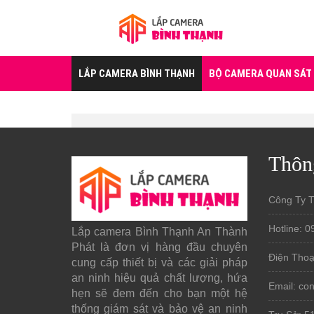
LẮP CAMERA BÌNH THẠNH
BỘ CAMERA QUAN SÁT
Thôn
Công Ty 
Hotline: 0
Lắp camera Bình Thạnh An Thành
Phát là đơn vị hàng đầu chuyên
Điện Thoạ
cung cấp thiết bị và các giải pháp
an ninh hiệu quả chất lượng, hứa
Email: c
hẹn sẽ đem đến cho bạn một hệ
thống giám sát và bảo vệ an ninh