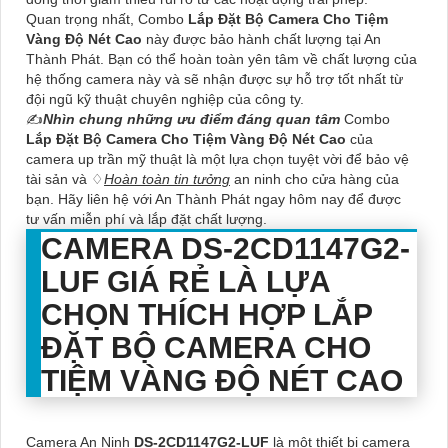
Quan trọng nhất, Combo
Lắp Đặt Bộ Camera Cho Tiệm
Vàng Độ Nét Cao
này được bảo hành chất lượng tại An
Thành Phát. Bạn có thể hoàn toàn yên tâm về chất lượng của
hệ thống camera này và sẽ nhận được sự hỗ trợ tốt nhất từ
đội ngũ kỹ thuật chuyên nghiệp của công ty.
✍️
Nhìn chung những ưu điểm đáng quan tâm
Combo
Lắp Đặt Bộ Camera Cho Tiệm Vàng Độ Nét Cao
của
camera up trần mỹ thuật là một lựa chọn tuyệt vời để bảo vệ
tài sản và ♢
Hoàn toàn tin tưởng
an ninh cho cửa hàng của
bạn. Hãy liên hệ với An Thành Phát ngay hôm nay để được
tư vấn miễn phí và lắp đặt chất lượng.
CAMERA
DS-2CD1147G2-
LUF
GIÁ RẺ LÀ LỰA
CHỌN THÍCH HỢP
LẮP
ĐẶT BỘ CAMERA CHO
TIỆM VÀNG ĐỘ NÉT CAO
Camera An Ninh
DS-2CD1147G2-LUF
là một thiết bị camera