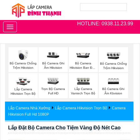
HOTLINE: 0938.11.23.99
Toggle
navigation
Bộ Camera Chống
Bộ Camera Ghi
Bộ Camera
Bô Camera Chống
Trộm Hikvision
Âm Hikvision
Hikvision Ban Đêm
Trộm Hikvision
Có Màu
Trọn Bộ Camera
Lắp Camera
Bộ Camera Ghi
Lắp Camera
Full HD
Vantech Trọn Bộ
Âm Kbvision
Hikvision Trọn Bộ
Lắp Camera Nhà Xưởng
Lắp Camera Hikvision Trọn Bộ
Camera
Hikvision Full Hd 1080P
Lắp Đặt Bộ Camera Cho Tiệm Vàng Độ Nét Cao