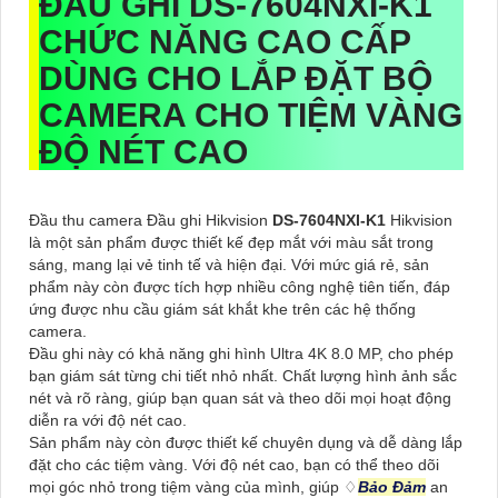
ĐẦU GHI
DS-7604NXI-K1
CHỨC NĂNG CAO CẤP
DÙNG CHO
LẮP ĐẶT BỘ
CAMERA CHO TIỆM VÀNG
ĐỘ NÉT CAO
Đầu thu camera Đầu ghi Hikvision
DS-7604NXI-K1
Hikvision
là một sản phẩm được thiết kế đẹp mắt với màu sắt trong
sáng, mang lại vẻ tinh tế và hiện đại. Với mức giá rẻ, sản
phẩm này còn được tích hợp nhiều công nghệ tiên tiến, đáp
ứng được nhu cầu giám sát khắt khe trên các hệ thống
camera.
Đầu ghi này có khả năng ghi hình Ultra 4K 8.0 MP, cho phép
bạn giám sát từng chi tiết nhỏ nhất. Chất lượng hình ảnh sắc
nét và rõ ràng, giúp bạn quan sát và theo dõi mọi hoạt động
diễn ra với độ nét cao.
Sản phẩm này còn được thiết kế chuyên dụng và dễ dàng lắp
đặt cho các tiệm vàng. Với độ nét cao, bạn có thể theo dõi
mọi góc nhỏ trong tiệm vàng của mình, giúp ♢
Bảo Đảm
an