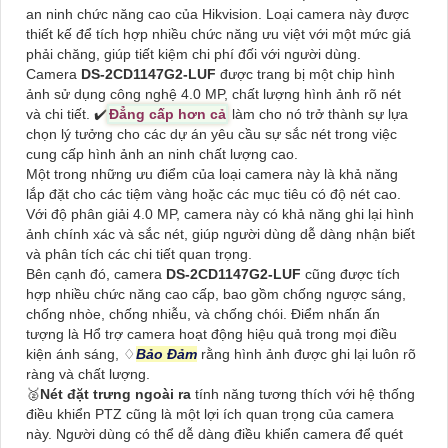
an ninh chức năng cao của Hikvision. Loại camera này được
thiết kế để tích hợp nhiều chức năng ưu việt với một mức giá
phải chăng, giúp tiết kiệm chi phí đối với người dùng.
Camera
DS-2CD1147G2-LUF
được trang bị một chip hình
ảnh sử dụng công nghệ 4.0 MP, chất lượng hình ảnh rõ nét
và chi tiết. ✔️
Đẳng cấp hơn cả
làm cho nó trở thành sự lựa
chọn lý tưởng cho các dự án yêu cầu sự sắc nét trong việc
cung cấp hình ảnh an ninh chất lượng cao.
Một trong những ưu điểm của loại camera này là khả năng
lắp đặt cho các tiệm vàng hoặc các mục tiêu có độ nét cao.
Với độ phân giải 4.0 MP, camera này có khả năng ghi lại hình
ảnh chính xác và sắc nét, giúp người dùng dễ dàng nhận biết
và phân tích các chi tiết quan trọng.
Bên cạnh đó, camera
DS-2CD1147G2-LUF
cũng được tích
hợp nhiều chức năng cao cấp, bao gồm chống ngược sáng,
chống nhòe, chống nhiễu, và chống chói. Điểm nhấn ấn
tượng là Hổ trợ camera hoạt động hiệu quả trong mọi điều
kiện ánh sáng, ♢
Bảo Đảm
rằng hình ảnh được ghi lại luôn rõ
ràng và chất lượng.
️🥈
Nét đặt trưng ngoài ra
tính năng tương thích với hệ thống
điều khiển PTZ cũng là một lợi ích quan trọng của camera
này. Người dùng có thể dễ dàng điều khiển camera để quét