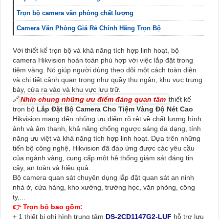
Trọn bộ camera văn phòng chất lượng
Camera Văn Phòng Giá Rẻ Chính Hãng Trọn Bộ
Với thiết kế trọn bộ và khả năng tích hợp linh hoạt, bộ
camera Hikvision hoàn toàn phù hợp với việc lắp đặt trong
tiệm vàng. Nó giúp người dùng theo dõi một cách toàn diện
và chi tiết cảnh quan trọng như quầy thu ngân, khu vực trưng
bày, cửa ra vào và khu vực lưu trữ.
🔗
Nhìn chung những ưu điểm đáng quan tâm
thiết kế
trọn bộ
Lắp Đặt Bộ Camera Cho Tiệm Vàng Độ Nét Cao
Hikvision mang đến những ưu điểm rõ rệt về chất lượng hình
ảnh và âm thanh, khả năng chống ngược sáng đa dạng, tính
năng ưu việt và khả năng tích hợp linh hoạt. Dựa trên những
tiến bộ công nghệ, Hikvision đã đáp ứng được các yêu cầu
của ngành vàng, cung cấp một hệ thống giám sát đáng tin
cậy, an toàn và hiệu quả.
Bộ camera quan sát chuyên dụng lắp đặt quan sát an ninh
nhà ở, cửa hàng, kho xưởng, trường học, văn phòng, công
ty,...
👉 Trọn bộ bao gồm:
+ 1 thiết bị ghi hình trung tâm
DS-2CD1147G2-LUF
hỗ trợ lưu