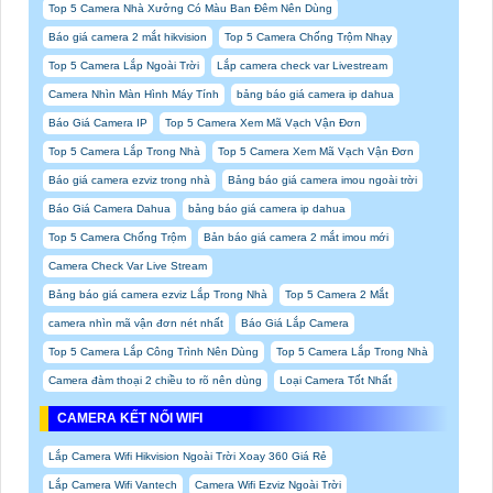
Top 5 Camera Nhà Xưởng Có Màu Ban Đêm Nên Dùng
Báo giá camera 2 mắt hikvision
Top 5 Camera Chống Trộm Nhạy
Top 5 Camera Lắp Ngoài Trời
Lắp camera check var Livestream
Camera Nhìn Màn Hình Máy Tính
bảng báo giá camera ip dahua
Báo Giá Camera IP
Top 5 Camera Xem Mã Vạch Vận Đơn
Top 5 Camera Lắp Trong Nhà
Top 5 Camera Xem Mã Vạch Vận Đơn
Báo giá camera ezviz trong nhà
Bảng báo giá camera imou ngoài trời
Báo Giá Camera Dahua
bảng báo giá camera ip dahua
Top 5 Camera Chống Trộm
Bản báo giá camera 2 mắt imou mới
Camera Check Var Live Stream
Bảng báo giá camera ezviz Lắp Trong Nhà
Top 5 Camera 2 Mắt
camera nhìn mã vận đơn nét nhất
Báo Giá Lắp Camera
Top 5 Camera Lắp Công Trình Nên Dùng
Top 5 Camera Lắp Trong Nhà
Camera đàm thoại 2 chiều to rõ nên dùng
Loại Camera Tốt Nhất
CAMERA KẾT NỐI WIFI
Lắp Camera Wifi Hikvision Ngoài Trời Xoay 360 Giá Rẻ
Lắp Camera Wifi Vantech
Camera Wifi Ezviz Ngoài Trời