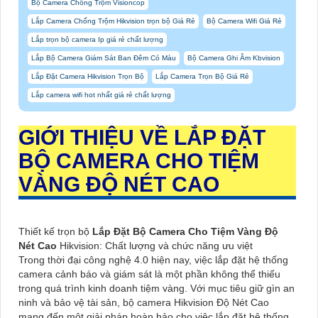
Bộ Camera Chống Trộm Visioncop
Lắp Camera Chống Trộm Hikvision trọn bộ Giá Rẻ
Bộ Camera Wifi Giá Rẻ
Lắp trọn bộ camera Ip giá rẻ chất lượng
Lắp Bộ Camera Giám Sát Ban Đêm Có Màu
Bộ Camera Ghi Âm Kbvision
Lắp Đặt Camera Hikvision Trọn Bộ
Lắp Camera Trọn Bộ Giá Rẻ
Lắp camera wifi hot nhất giá rẻ chất lượng
GIỚI THIỆU VỀ
LẮP ĐẶT
BỘ CAMERA CHO TIỆM
VÀNG ĐỘ NÉT CAO
Thiết kế trọn bộ
Lắp Đặt Bộ Camera Cho Tiệm Vàng Độ
Nét Cao
Hikvision: Chất lượng và chức năng ưu việt
Trong thời đại công nghệ 4.0 hiện nay, việc lắp đặt hệ thống
camera cảnh báo và giám sát là một phần không thể thiếu
trong quá trình kinh doanh tiệm vàng. Với mục tiêu giữ gìn an
ninh và bảo vệ tài sản, bộ camera Hikvision Độ Nét Cao
mang đến một giải pháp hoàn hảo cho việc lắp đặt hệ thống