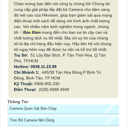
Chào mừng bạn đến với công ty chúng tôi! Chúng tôi
cung cấp giải pháp lắp đặt bộ Camera cho tiệm vàng
độ nét cao của Hikvision, giúp bạn giám sát qua mạng
điện thoại một cách dễ dàng với hình ảnh chất lượng
cao. Với nhiều năm kinh nghiệm trong ngành, chúng
tôi ♢
Bảo Đảm
mang đến cho bạn sự tin cậy cao và
chất lượng dịch vụ tốt nhất. Địa chỉ uy tín của chúng
tôi là địa chỉ hàng đầu hiện nay. Hãy liên hệ với chúng
tôi ngay hôm nay để được tư vấn và hỗ trợ tốt nhất.
Trụ Sở:
51 Lũy Bán Bích, P. Tân Thới Hòa, Q.Tân
Phú, TP.HCM
Hotline: 0938.11.23.99
Chi Nhánh 1:
445/38 Tân Hòa Đông,P Bình Trị
Đông, Bình Tân, TP HCM
Kỹ Thuật:
0906.855.330
Điện Thoại:
(028) 6688.4949
Thông Tin:
Camera Quan Sát Bán Chạy
Trọn Bộ Camera Nên Dùng