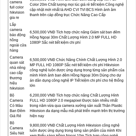
camera
Color 20m Chất lượng mọi lúc giá rẻ tiết kiệm Công nghệ
full color
cập nhật mới nhất là AHD CVI TVI BCS Hình ảnh âm
hikvision
thanh trên cáp đồng trục Chức Năng Cao Cấp
gia re
Lắp
camera
6,500,000 VNĐ Tích hợp chức năng Giám sát ban đêm
báo động
Hồng Ngoại 30m Chất Lượng Hình 2.0 MP FULL HD
hồng
1080P Sắc nét tiết kiệm chi phí
ngoài cửa
hàng
Camera
6,500,000 VNĐ Chức Năng Chính Chất Lượng Hình 2.0
quan sát
MP FULL HD 1080P Sắc nét tiết kiệm chi phí Hikvision
nhà riêng
công nghệ luôn được ứng dụng trong từng sản phẩm của
cao cấp
mình Hình ảnh ban đêm Hồng Ngoại 30m Dùng cho dự
thương
án dân dụng công nghệ IP Tiết kiệm chi phí cho hệ thống
hiệu
lớn
hikvision
Bộ
6,200,000 VNĐ Tích hợp chức năng Chất Lượng Hình
Camera
FULL HD 1080P 2.0 megapixel Được bán nhiều nhất
Có Màu
trong năm vừa qua camera xưởng sản xuất Thân Plastic
Ban Đêm
Hikvision đa dạng mẫu mã phát triển mạnh trên thị trường
Giá Rẻ
hiện nay
Bộ
9,800,000 VNĐ Chất Lượng Hình Hikvision công nghệ
Camera
luôn được ứng dụng trong từng sản phẩm của mình Khi
Siêu Nét
xem thiếu sáng Hồng Ngoại 10m Tích hợp công nghệ