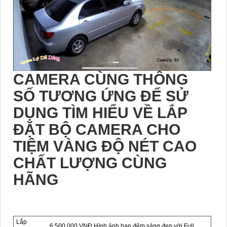
CAMERA CÙNG THÔNG
SỐ TƯƠNG ỨNG ĐỂ SỬ
DỤNG TÌM HIỂU VỀ LẮP
ĐẶT BỘ CAMERA CHO
TIỆM VÀNG ĐỘ NÉT CAO
CHẤT LƯỢNG CÙNG
HÃNG
Lắp
6,500,000 VNĐ Hình ảnh ban đêm sáng đẹp với Full