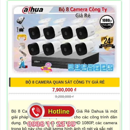
BỘ 8 CAMERA QUAN SÁT CÔNG TY GIÁ RẺ
7,900,000 ₫
9,200,000 ₫
Bộ 8 Camera Quan Sát Công Ty Giá Rẻ Dahua là một
giải pháp an ninh hiệu quả dành cho các công trình dân
dụng. Được trang bị độ nét FULL HD 1080P, các camera
trong bộ này cho chất lượng hình ảnh rõ nét và sắc nét