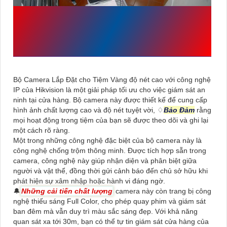
GIỚI THIỆU
LẮP ĐẶT BỘ
CAMERA CHO TIỆM VÀNG
ĐỘ NÉT CAO
Bộ Camera Lắp Đặt cho Tiệm Vàng độ nét cao với công nghệ
IP của Hikvision là một giải pháp tối ưu cho việc giám sát an
ninh tại cửa hàng. Bộ camera này được thiết kế để cung cấp
hình ảnh chất lượng cao và độ nét tuyệt vời, ♢
Bảo Đảm
rằng
mọi hoạt động trong tiệm của bạn sẽ được theo dõi và ghi lại
một cách rõ ràng.
Một trong những công nghệ đặc biệt của bộ camera này là
công nghệ chống trộm thông minh. Được tích hợp sẵn trong
camera, công nghệ này giúp nhận diện và phân biệt giữa
người và vật thể, đồng thời gửi cảnh báo đến chủ sở hữu khi
phát hiện sự xâm nhập hoặc hành vi đáng ngờ.
🔔
Những cải tiến chất lượng
camera này còn trang bị công
nghệ thiếu sáng Full Color, cho phép quay phim và giám sát
ban đêm mà vẫn duy trì màu sắc sáng đẹp. Với khả năng
quan sát xa tới 30m, bạn có thể tự tin giám sát cửa hàng của