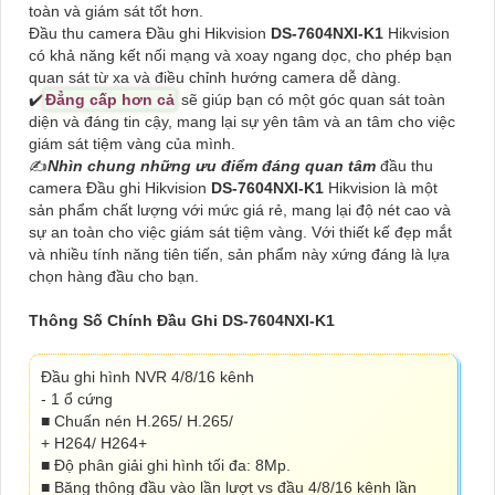
toàn và giám sát tốt hơn.
Đầu thu camera Đầu ghi Hikvision
DS-7604NXI-K1
Hikvision
có khả năng kết nối mạng và xoay ngang dọc, cho phép bạn
quan sát từ xa và điều chỉnh hướng camera dễ dàng.
✔️
Đẳng cấp hơn cả
sẽ giúp bạn có một góc quan sát toàn
diện và đáng tin cậy, mang lại sự yên tâm và an tâm cho việc
giám sát tiệm vàng của mình.
✍️
Nhìn chung những ưu điểm đáng quan tâm
đầu thu
camera Đầu ghi Hikvision
DS-7604NXI-K1
Hikvision là một
sản phẩm chất lượng với mức giá rẻ, mang lại độ nét cao và
sự an toàn cho việc giám sát tiệm vàng. Với thiết kế đẹp mắt
và nhiều tính năng tiên tiến, sản phẩm này xứng đáng là lựa
chọn hàng đầu cho bạn.
Thông Số Chính Đầu Ghi DS-7604NXI-K1
Đầu ghi hình NVR 4/8/16 kênh
- 1 ổ cứng
■ Chuấn nén H.265/ H.265/
+ H264/ H264+
■ Độ phân giải ghi hình tối đa: 8Mp.
■ Băng thông đầu vào lần lượt vs đầu 4/8/16 kênh lần