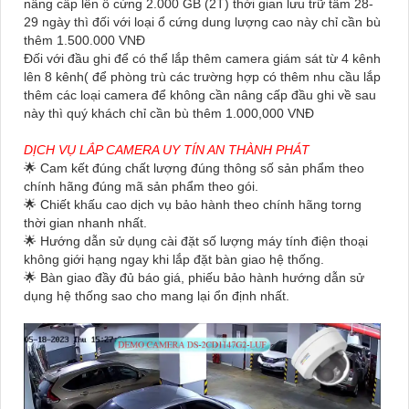
nâng cấp lên ổ cứng 2.000 GB (2T) thời gian lưu trữ tầm 28-
29 ngày thì đối với loại ổ cứng dung lượng cao này chỉ cần bù
thêm 1.500.000 VNĐ
Đối với đầu ghi để có thể lắp thêm camera giám sát từ 4 kênh
lên 8 kênh( để phòng trù các trường hợp có thêm nhu cầu lắp
thêm các loại camera để không cần nâng cấp đầu ghi về sau
này thì quý khách chỉ cần bù thêm 1.000,000 VNĐ
DỊCH VỤ LẮP CAMERA UY TÍN AN THÀNH PHÁT
🌟 Cam kết đúng chất lượng đúng thông số sản phẩm theo
chính hãng đúng mã sản phẩm theo gói.
🌟 Chiết khấu cao dịch vụ bảo hành theo chính hãng torng
thời gian nhanh nhất.
🌟 Hướng dẫn sử dụng cài đặt số lượng máy tính điện thoại
không giới hạng ngay khi lắp đặt bàn giao hệ thống.
🌟 Bàn giao đầy đủ báo giá, phiếu bảo hành hướng dẫn sử
dụng hệ thống sao cho mang lại ổn định nhất.