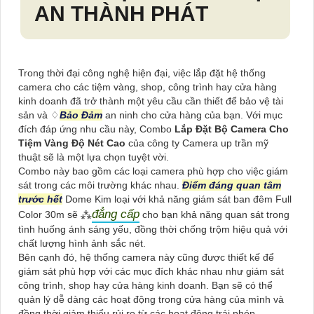
AN THÀNH PHÁT
Trong thời đại công nghệ hiện đại, việc lắp đặt hệ thống
camera cho các tiệm vàng, shop, công trình hay cửa hàng
kinh doanh đã trở thành một yêu cầu cần thiết để bảo vệ tài
sản và ♢
Bảo Đảm
an ninh cho cửa hàng của bạn. Với mục
đích đáp ứng nhu cầu này, Combo
Lắp Đặt Bộ Camera Cho
Tiệm Vàng Độ Nét Cao
của công ty Camera up trần mỹ
thuật sẽ là một lựa chọn tuyệt vời.
Combo này bao gồm các loại camera phù hợp cho việc giám
sát trong các môi trường khác nhau.
Điểm đáng quan tâm
trước hết
Dome Kim loại với khả năng giám sát ban đêm Full
đẳng cấp
Color 30m sẽ ⁂
cho bạn khả năng quan sát trong
tình huống ánh sáng yếu, đồng thời chống trộm hiệu quả với
chất lượng hình ảnh sắc nét.
Bên cạnh đó, hệ thống camera này cũng được thiết kế để
giám sát phù hợp với các mục đích khác nhau như giám sát
công trình, shop hay cửa hàng kinh doanh. Bạn sẽ có thể
quản lý dễ dàng các hoạt động trong cửa hàng của mình và
đồng thời giảm thiểu rủi ro từ các hoạt động trái phép.