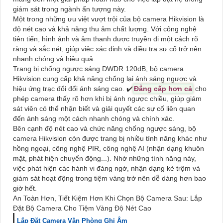
giám sát trong ngành ấn tượng này.
Một trong những ưu việt vượt trội của bộ camera Hikvision là
độ nét cao và khả năng thu âm chất lượng. Với công nghệ
tiên tiến, hình ảnh và âm thanh được truyền đi một cách rõ
ràng và sắc nét, giúp việc xác định và điều tra sự cố trở nên
nhanh chóng và hiệu quả.
Trang bị chống ngược sáng DWDR 120dB, bộ camera
Hikvision cung cấp khả năng chống lại ánh sáng ngược và
hiệu ứng trạc đổi đổi ánh sáng cao. ✔️
Đẳng cấp hơn cả
cho
phép camera thấy rõ hơn khi bị ánh ngược chiều, giúp giám
sát viên có thể nhận biết và giải quyết các sự cố liên quan
đến ánh sáng một cách nhanh chóng và chính xác.
Bên cạnh độ nét cao và chức năng chống ngược sáng, bộ
camera Hikvision còn được trang bị nhiều tính năng khác như
hồng ngoại, công nghệ PIR, công nghệ AI (nhận dạng khuôn
mặt, phát hiện chuyển động...). Nhờ những tính năng này,
việc phát hiện các hành vi đáng ngờ, nhận dạng kẻ trộm và
giám sát hoạt động trong tiệm vàng trở nên dễ dàng hơn bao
giờ hết.
An Toàn Hơn, Tiết Kiệm Hơn Khi Chọn Bộ Camera Sau: Lắp
Đặt Bộ Camera Cho Tiệm Vàng Độ Nét Cao
Lắp Đặt Camera Văn Phòng Ghi Âm