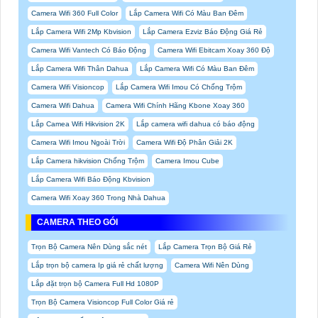
Camera Wifi 360 Full Color
Lắp Camera Wifi Có Màu Ban Đêm
Lắp Camera Wifi 2Mp Kbvision
Lắp Camera Ezviz Báo Động Giá Rẻ
Camera Wifi Vantech Có Báo Động
Camera Wifi Ebitcam Xoay 360 Độ
Lắp Camera Wifi Thân Dahua
Lắp Camera Wifi Có Màu Ban Đêm
Camera Wifi Visioncop
Lắp Camera Wifi Imou Có Chống Trộm
Camera Wifi Dahua
Camera Wifi Chính Hãng Kbone Xoay 360
Lắp Camea Wifi Hikvision 2K
Lắp camera wifi dahua có báo động
Camera Wifi Imou Ngoài Trời
Camera Wifi Độ Phân Giải 2K
Lắp Camera hikvision Chống Trộm
Camera Imou Cube
Lắp Camera Wifi Báo Động Kbvision
Camera Wifi Xoay 360 Trong Nhà Dahua
CAMERA THEO GÓI
Trọn Bộ Camera Nên Dùng sắc nét
Lắp Camera Trọn Bộ Giá Rẻ
Lắp trọn bộ camera Ip giá rẻ chất lượng
Camera Wifi Nên Dùng
Lắp đặt trọn bộ Camera Full Hd 1080P
Trọn Bộ Camera Visioncop Full Color Giá rẻ