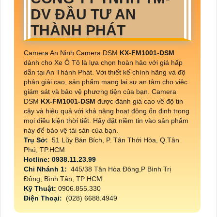
DV ĐẦU TƯ AN
THÀNH PHÁT
Camera An Ninh Camera DSM
KX-FM1001-DSM
dành cho Xe Ô Tô là lựa chọn hoàn hảo với giá hấp
dẫn tại An Thành Phát. Với thiết kế chính hãng và độ
phân giải cao, sản phẩm mang lại sự an tâm cho việc
giám sát và bảo vệ phương tiện của bạn. Camera
DSM
KX-FM1001-DSM
được đánh giá cao về độ tin
cậy và hiệu quả với khả năng hoạt động ổn định trong
mọi điều kiện thời tiết. Hãy đặt niềm tin vào sản phẩm
này để bảo vệ tài sản của bạn.
Trụ Sở:
51 Lũy Bán Bích, P. Tân Thới Hòa, Q.Tân
Phú, TP.HCM
Hotline: 0938.11.23.99
Chi Nhánh 1:
445/38 Tân Hòa Đông,P Bình Trị
Đông, Bình Tân, TP HCM
Kỹ Thuật:
0906.855.330
Điện Thoại:
(028) 6688.4949