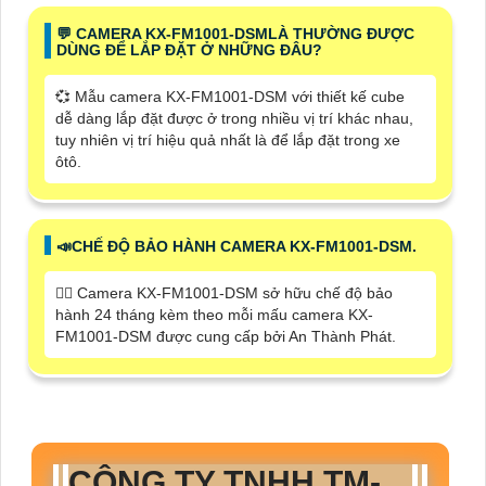
️💬 CAMERA KX-FM1001-DSMLÀ THƯỜNG ĐƯỢC
DÙNG ĐỂ LẮP ĐẶT Ở NHỮNG ĐÂU?
💞 Mẫu camera KX-FM1001-DSM với thiết kế cube
dễ dàng lắp đặt được ở trong nhiều vị trí khác nhau,
tuy nhiên vị trí hiệu quả nhất là để lắp đặt trong xe
ôtô.
📣CHẾ ĐỘ BẢO HÀNH CAMERA KX-FM1001-DSM.
🙆‍♀️ Camera KX-FM1001-DSM sở hữu chế độ bảo
hành 24 tháng kèm theo mỗi mấu camera KX-
FM1001-DSM được cung cấp bởi An Thành Phát.
CÔNG TY TNHH TM-