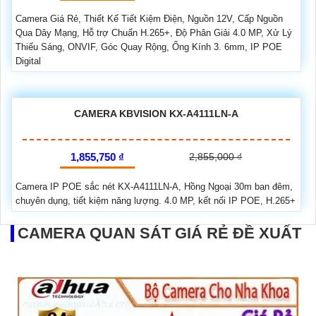
Camera Giá Rẻ, Thiết Kế Tiết Kiệm Điện, Nguồn 12V, Cấp Nguồn
Qua Dây Mạng, Hỗ trợ Chuẩn H.265+, Độ Phân Giải 4.0 MP, Xử Lý
Thiếu Sáng, ONVIF, Góc Quay Rộng, Ống Kính 3. 6mm, IP POE
Digital
CAMERA KBVISION KX-A4111LN-A
1,855,750 ₫
2,855,000 ₫
Camera IP POE sắc nét KX-A4111LN-A, Hồng Ngoại 30m ban đêm,
chuyên dụng, tiết kiệm năng lượng. 4.0 MP, kết nối IP POE, H.265+
CAMERA QUAN SÁT GIÁ RẺ ĐỀ XUẤT