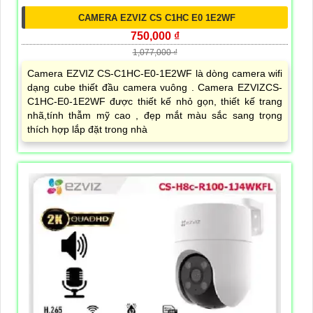
CAMERA EZVIZ CS C1HC E0 1E2WF
750,000 ₫
1,077,000 ₫
Camera EZVIZ CS-C1HC-E0-1E2WF là dòng camera wifi
dạng cube thiết đầu camera vuông . Camera EZVIZCS-
C1HC-E0-1E2WF được thiết kế nhỏ gọn, thiết kế trang
nhã,tính thẫm mỹ cao , đẹp mắt màu sắc sang trọng
thích hợp lắp đặt trong nhà