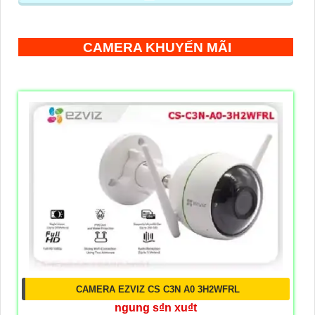
CAMERA KHUYẾN MÃI
CAMERA EZVIZ CS C3N A0 3H2WFRL
ngung s₫n xu₫t