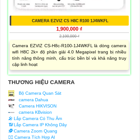
CAMERA EZVIZ CS H8C R100 1J4WKFL
1,900,000 ₫
2,100,000 ₫
Camera EZVIZ CS-H8c-R100-1J4WKFL là dòng camera
wifi H8C 2k+ độ phân giải 4.0 Megapixel trang bị nhiều
tính năng thông minh, cấu trúc bền bỉ và khả năng truy
cập linh hoạt
THƯƠNG HIỆU CAMERA
Bộ Camera Quan Sát
camera Dahua
Camera HIKVISON
camera KBvision
️🎤️
Lắp Camera Có Thu Âm
📶
Lắp Camera IP Không Dây
🕵️
Camera Zoom Quang
🧛‍♀️
Camera Tích Hợp AI