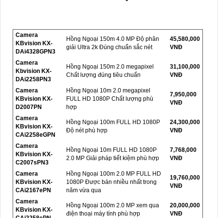
Camera
Hồng Ngoại 150m 4.0 MP Độ phân
45,580,000
KBvision KX-
giải Ultra 2k Đúng chuẩn sắc nét
VNĐ
DAi4328GPN3
Camera
Hồng Ngoại 150m 2.0 megapixel
31,100,000
Kbvision KX-
Chất lượng đúng tiêu chuẩn
VNĐ
DAi2258PN3
Camera
Hồng Ngoại 10m 2.0 megapixel
7,950,000
KBvision KX-
FULL HD 1080P Chất lượng phù
VNĐ
D2007PN
hợp
Camera
Hồng Ngoại 100m FULL HD 1080P
24,300,000
KBvision KX-
Độ nét phù hợp
VNĐ
CAi2258eGPN
Camera
Hồng Ngoại 10m FULL HD 1080P
7,768,000
KBvision KX-
2.0 MP Giải pháp tiết kiệm phù hợp
VNĐ
C2007sPN3
Camera
Hồng Ngoại 100m 2.0 MP FULL HD
19,760,000
KBvision KX-
1080P Được bán nhiều nhất trong
VNĐ
CAi2167ePN
năm vừa qua
Camera
Hồng Ngoại 100m 2.0 MP xem qua
20,000,000
KBvision KX-
điện thoại máy tính phù hợp
VNĐ