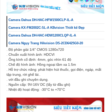
Camera Dahua DH-HAC-HFW1500CLP-IL-A
Camera KX-FM2002C-SL-A KBvision Thiết kế Đẹp
Camera Dahua DH-HAC-HDW1200CLQP-IL-A
Camera Ngụy Trang Hikvision DS-2CD6425G0-20
. Độ phân giải 1/4" CMOS 1280x720
. Chuẩn xuất hình ảnh: HDCVI
. Ống kính cố định: 4mm, góc nhìn 61 độ
. Chế độ hình ảnh: Hồng ngoại tầm xa 1.5m
. Hỗ trợ chức năng: phát hiện hút thuốc, gọi điện, ngáp, mất
tập trung, rời ghế lái..
. với đầu ghi chuyên dụng.
. Nguồn cấp: 9V-16V DC (lấy tử đầu ghi)
. Nhiệt độ hoạt động: -30°C to +70°C