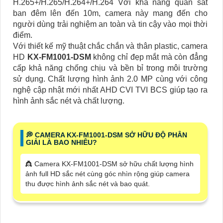
H.265+/H.265/H.264+/H.264 Với khả năng quan sát
ban đêm lên đến 10m, camera này mang đến cho
người dùng trải nghiệm an toàn và tin cậy vào mọi thời
điểm.
Với thiết kế mỹ thuật chắc chắn và thân plastic, camera
HD
KX-FM1001-DSM
không chỉ đẹp mắt mà còn đẳng
cấp khả năng chống chịu và bền bỉ trong môi trường
sử dụng. Chất lượng hình ảnh 2.0 MP cùng với công
nghệ cập nhật mới nhất AHD CVI TVI BCS giúp tạo ra
hình ảnh sắc nét và chất lượng.
️💭 CAMERA KX-FM1001-DSM SỞ HỮU ĐỘ PHÂN
GIẢI LÀ BAO NHIÊU?
👸 Camera KX-FM1001-DSM sở hữu chất lượng hình
ảnh full HD sắc nét cùng góc nhìn rộng giúp camera
thu được hình ảnh sắc nét và bao quát.