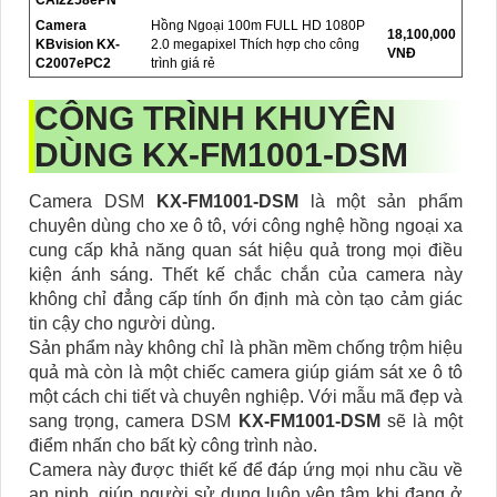
CAi2258ePN
Camera
Hồng Ngoại 100m FULL HD 1080P
18,100,000
KBvision KX-
2.0 megapixel Thích hợp cho công
VNĐ
C2007ePC2
trình giá rẻ
CÔNG TRÌNH KHUYÊN
DÙNG
KX-FM1001-DSM
Camera DSM
KX-FM1001-DSM
là một sản phẩm
chuyên dùng cho xe ô tô, với công nghệ hồng ngoại xa
cung cấp khả năng quan sát hiệu quả trong mọi điều
kiện ánh sáng. Thết kế chắc chắn của camera này
không chỉ đẳng cấp tính ổn định mà còn tạo cảm giác
tin cậy cho người dùng.
Sản phẩm này không chỉ là phần mềm chống trộm hiệu
quả mà còn là một chiếc camera giúp giám sát xe ô tô
một cách chi tiết và chuyên nghiệp. Với mẫu mã đẹp và
sang trọng, camera DSM
KX-FM1001-DSM
sẽ là một
điểm nhấn cho bất kỳ công trình nào.
Camera này được thiết kế để đáp ứng mọi nhu cầu về
an ninh, giúp người sử dụng luôn yên tâm khi đang ở