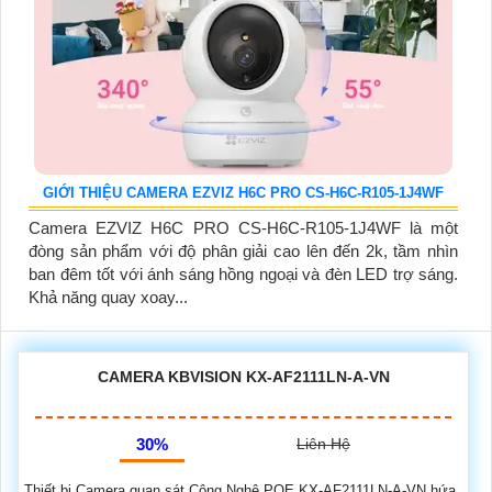
GIỚI THIỆU CAMERA EZVIZ H6C PRO CS-H6C-R105-1J4WF
Camera EZVIZ H6C PRO CS-H6C-R105-1J4WF là một
đòng sản phẩm với độ phân giải cao lên đến 2k, tầm nhìn
ban đêm tốt với ánh sáng hồng ngoại và đèn LED trợ sáng.
Khả năng quay xoay...
CAMERA KBVISION KX-AF2111LN-A-VN
30%
Liên Hệ
Thiết bị Camera quan sát Công Nghệ POE KX-AF2111LN-A-VN hứa