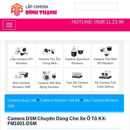
HOTLINE: 0938.11.23.99
Toggle
navigation
Lắp Camera IOT
Camera Thu Âm
Camera Speedom
Camera Thẻ Nhớ
Kbvision
Trong Nhà
Kbvision
SD Kbvision
Kbvision
Trọn Bộ Camera
Bộ Camera Full
Bán Camera
Camera 360 Báo
Full HD
Color Dahua
Kbvision 2MP
Động Kbvision
Camera Quan Sát
Camera Kbvision Giá Rẻ
Bán Camera Kbvision
2MP
Camera DSM Chuyên Dùng Cho Xe Ô Tô KX-
FM1001-DSM