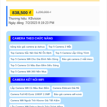
838,500 ₫
1,290,000 ₫
Thương hiệu:
KBvision
Ngày đăng:
7/2/2023 8:19:23 PM
CAMERA THEO CHỨC NĂNG
bảng báo giá camera ip dahua
Top 5 Camera 2 Mắt
Top Camera Sắc Nét Giá Rẻ Ổn Định
Top 5 Camera Lắp Công Trình
Top 5 Camera Wifi Cho Gia Đình Nên Dùng
Báo giá camera 2 mắt imou
Top 5 Camera Có Màu Ban Đêm Siêu Sáng
Top 5 Camera Wifi 360 Nên Mua
CAMERA KẾT NỐI WIFI
Lắp Camera Wifi Có Màu Ban Đêm
Camera Ebitcam Giá Rẻ
Camera Full HD Ezviz 1080P 2.0MP
Báo giá camera wifi ezviz
Camera Wifi Ngoài Trời Kbone Giá Tiết Kiệm
Lắp Camera Wifi Dahua Ngoài Trời Chính Hãng