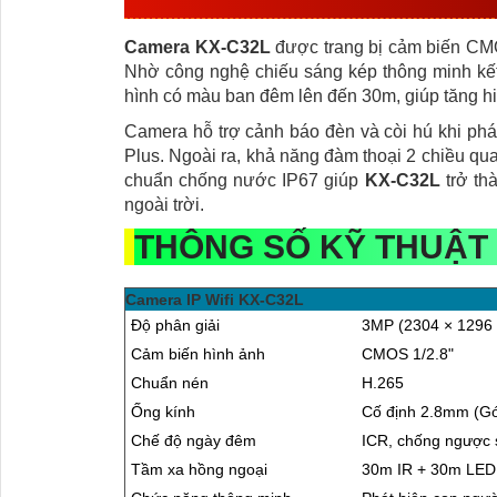
Camera KX-C32L
được trang bị cảm biến CMOS
Nhờ công nghệ chiếu sáng kép thông minh kế
hình có màu ban đêm lên đến 30m, giúp tăng hi
Camera hỗ trợ cảnh báo đèn và còi hú khi ph
Plus. Ngoài ra, khả năng đàm thoại 2 chiều qua 
chuẩn chống nước IP67 giúp
KX-C32L
trở th
ngoài trời.
THÔNG SỐ KỸ THUẬT 
Camera IP Wifi KX-C32L
Độ phân giải
3MP (2304 × 1296 
Cảm biến hình ảnh
CMOS 1/2.8"
Chuẩn nén
H.265
Ống kính
Cố định 2.8mm (Gó
Chế độ ngày đêm
ICR, chống ngược
Tầm xa hồng ngoại
30m IR + 30m LED 