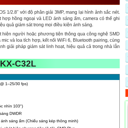
 1/2.8" với độ phân giải 3MP, mang lại hình ảnh sắc nét.
t hợp hồng ngoại và LED ánh sáng ấm, camera có thể ghi
ệu quả giám sát trong mọi điều kiện ánh sáng.
át hiện người hoặc phương tiện thông qua công nghệ SMD
mic và loa tích hợp, kết nối WiFi 6, Bluetooth pairing, cùng
ành giải pháp giám sát linh hoạt, hiệu quả cả trong nhà lẫn
KX-C32L
@ 1–25/30 fps)
c nhìn 103°)
 sáng DWDR
ánh sáng ấm (Chiếu sáng kép thông minh)