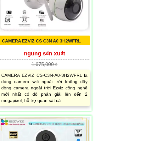
CAMERA EZVIZ CS C3N A0 3H2WFRL
ngung s₫n xu₫t
1,675,000 ₫
CAMERA EZVIZ CS-C3N-A0-3H2WFRL là
dòng camera wifi ngoài trời không dây
dòng camera ngoài trời Ezviz công nghệ
mới nhất có độ phân giải lên đến 2
megapixel, hỗ trợ quan sát cả...