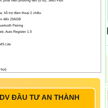
i, phát hiện phương tiện (ô tô), SMD Plus
a, hỗ trợ đàm thoại 2 chiều
ên đến 256GB
uetooth Pairing
eb, Auto Register 1.0
MS Lite
bụi)
-DV ĐẦU TƯ AN THÀNH