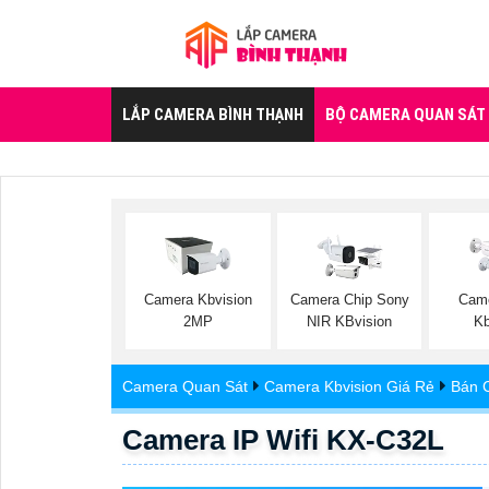
LẮP CAMERA BÌNH THẠNH
BỘ CAMERA QUAN SÁT
Camera Kbvision
Camera Chip Sony
Came
2MP
NIR KBvision
Kb
Camera Quan Sát
Camera Kbvision Giá Rẻ
Bán 
Camera IP Wifi KX-C32L