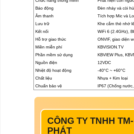
Chức năng thông minh
Phát hiện con ngườ
Báo động
Đèn nháy và còi hú
Âm thanh
Tích hợp Mic và Lo
Lưu trữ
Khe cắm thẻ nhớ l
Kết nối
WiFi 6 (2.4GHz), Bl
Hỗ trợ giao thức
ONVIF, giao diện w
Miền miễn phí
KBVISION.TV
Phần mềm sử dụng
KBVIEW Plus, KBV
Nguồn điện
12VDC
Nhiệt độ hoạt động
-40°C ~ +60°C
Chất liệu
Nhựa + Kim loại
Chuẩn bảo vệ
IP67 (Chống nước, 
CÔNG TY TNHH TM
PHÁT