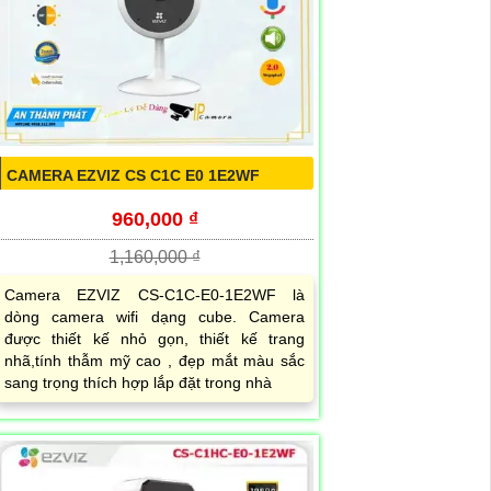
CAMERA EZVIZ CS C1C E0 1E2WF
960,000 ₫
1,160,000 ₫
Camera EZVIZ CS-C1C-E0-1E2WF là
dòng camera wifi dạng cube. Camera
được thiết kế nhỏ gọn, thiết kế trang
nhã,tính thẫm mỹ cao , đẹp mắt màu sắc
sang trọng thích hợp lắp đặt trong nhà