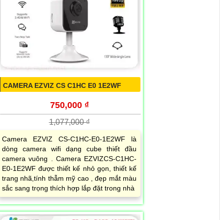
CAMERA EZVIZ CS C1HC E0 1E2WF
750,000 ₫
1,077,000 ₫
Camera EZVIZ CS-C1HC-E0-1E2WF là
dòng camera wifi dạng cube thiết đầu
camera vuông . Camera EZVIZCS-C1HC-
E0-1E2WF được thiết kế nhỏ gọn, thiết kế
trang nhã,tính thẫm mỹ cao , đẹp mắt màu
sắc sang trọng thích hợp lắp đặt trong nhà