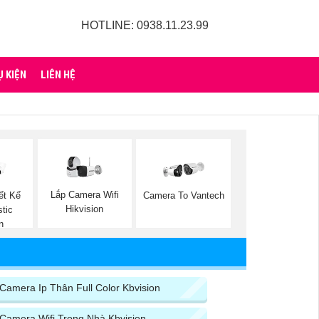
HOTLINE: 0938.11.23.99
Ụ KIỆN
LIÊN HỆ
Lắp Camera Wifi
ết Kế
Camera To Vantech
Hikvision
tic
n
Camera Ip Thân Full Color Kbvision
Camera Wifi Trong Nhà Kbvision