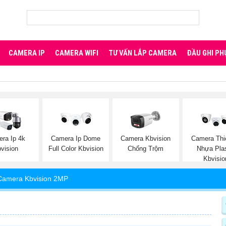
CAMERA IP
CAMERA WIFI
TƯ VẤN LẮP CAMERA
ĐẦU GHI PH
ra Ip 4k
Camera Ip Dome
Camera Kbvision
Camera Thi
vision
Full Color Kbvision
Chống Trộm
Nhựa Plas
Kbvisio
Camera Kbvision 2MP