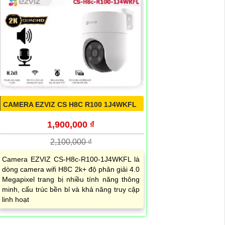
CAMERA EZVIZ CS H8C R100 1J4WKFL
1,900,000 ₫
2,100,000 ₫
Camera EZVIZ CS-H8c-R100-1J4WKFL là
dòng camera wifi H8C 2k+ độ phân giải 4.0
Megapixel trang bị nhiều tính năng thông
minh, cấu trúc bền bỉ và khả năng truy cập
linh hoạt