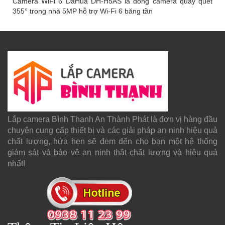
Camera WiFi 6 DaHua DH-H5AS là dòng camera quay quét
355° trong nhà 5MP hỗ trợ Wi-Fi 6 băng tần
Lắp camera Bình Thạnh An Thành Phát là đơn vị hàng đầu
chuyên cung cấp thiết bị và các giải pháp an ninh hiệu quả
chất lượng, hứa hẹn sẽ đem đến cho bạn một hệ thống
giám sát và bảo vệ an ninh thật chất lượng và hiệu quả
nhất!