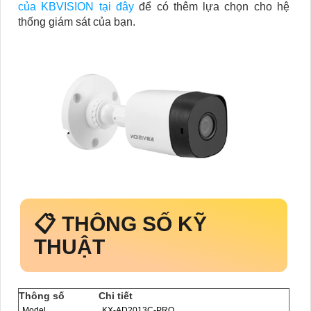
của KBVISION tại đây
để có thêm lựa chọn cho hệ
thống giám sát của bạn.
📋 THÔNG SỐ KỸ
THUẬT
Thông số
Chi tiết
Model
KX‑AD2013C‑PRO