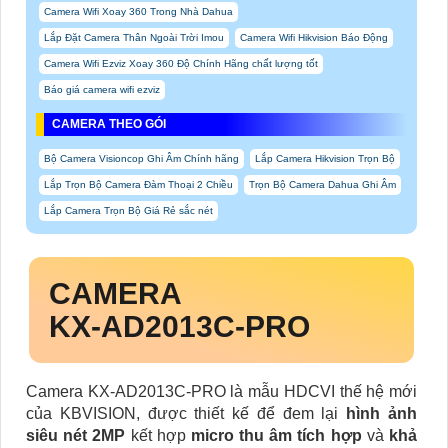
Camera Wifi Xoay 360 Trong Nhà Dahua
Lắp Đặt Camera Thân Ngoài Trời Imou
Camera Wifi Hikvision Báo Động
Camera Wifi Ezviz Xoay 360 Độ Chính Hãng chất lượng tốt
Báo giá camera wifi ezviz
CAMERA THEO GÓI
Bộ Camera Visioncop Ghi Âm Chính hãng
Lắp Camera Hikvision Trọn Bộ
Lắp Trọn Bộ Camera Đàm Thoại 2 Chiều
Trọn Bộ Camera Dahua Ghi Âm
Lắp Camera Trọn Bộ Giá Rẻ sắc nét
CAMERA
KX‑AD2013C‑PRO
Camera KX‑AD2013C‑PRO là mẫu HDCVI thế hệ mới
của KBVISION, được thiết kế để đem lại
hình ảnh
siêu nét 2MP
kết hợp
micro thu âm tích hợp
và
khả