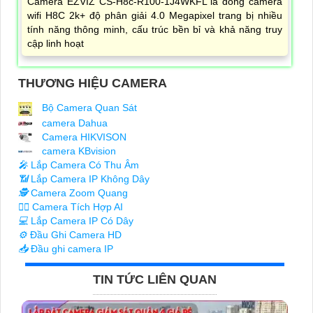
Camera EZVIZ CS-H8c-R100-1J4WKFL là dòng camera
wifi H8C 2k+ độ phân giải 4.0 Megapixel trang bị nhiều
tính năng thông minh, cấu trúc bền bỉ và khả năng truy
cập linh hoạt
THƯƠNG HIỆU CAMERA
Bộ Camera Quan Sát
camera Dahua
Camera HIKVISON
camera KBvision
️🎤️
Lắp Camera Có Thu Âm
📶
Lắp Camera IP Không Dây
🕵️
Camera Zoom Quang
🧛‍♀️
Camera Tích Hợp AI
💻
Lắp Camera IP Có Dây
⚙️
Đầu Ghi Camera HD
📥
Đầu ghi camera IP
TIN TỨC LIÊN QUAN