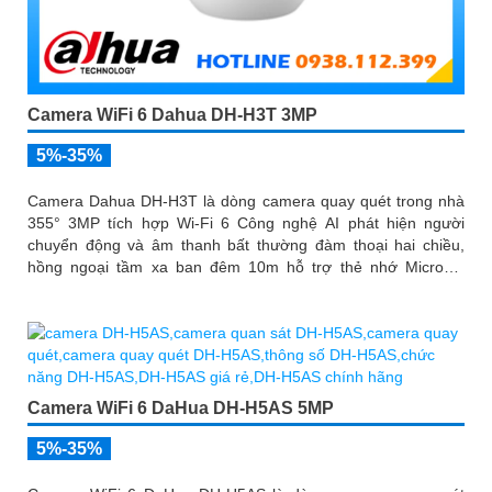
Camera WiFi 6 Dahua DH-H3T 3MP
5%-35%
Camera Dahua DH-H3T là dòng camera quay quét trong nhà
355° 3MP tích hợp Wi-Fi 6 Công nghệ AI phát hiện người
chuyển động và âm thanh bất thường đàm thoại hai chiều,
hồng ngoại tầm xa ban đêm 10m hỗ trợ thẻ nhớ MicroSD
256GB ONVIF và điều khiển từ xa qua ứng dụng DMSS
Camera WiFi 6 DaHua DH-H5AS 5MP
5%-35%