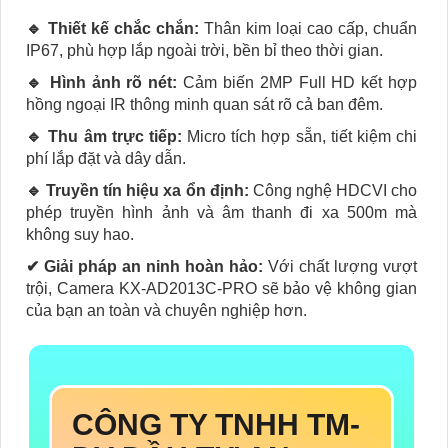
🔹 Thiết kế chắc chắn:
Thân kim loại cao cấp, chuẩn
IP67, phù hợp lắp ngoài trời, bền bỉ theo thời gian.
🔹 Hình ảnh rõ nét:
Cảm biến 2MP Full HD kết hợp
hồng ngoại IR thông minh quan sát rõ cả ban đêm.
🔹 Thu âm trực tiếp:
Micro tích hợp sẵn, tiết kiệm chi
phí lắp đặt và dây dẫn.
🔹 Truyền tín hiệu xa ổn định:
Công nghệ HDCVI cho
phép truyền hình ảnh và âm thanh đi xa 500m mà
không suy hao.
✔ Giải pháp an ninh hoàn hảo:
Với chất lượng vượt
trội, Camera KX‑AD2013C‑PRO sẽ bảo vệ không gian
của bạn an toàn và chuyên nghiệp hơn.
CÔNG TY TNHH TM-