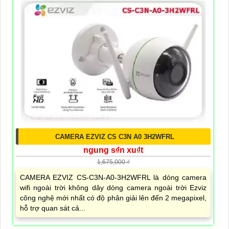
CAMERA EZVIZ CS C3N A0 3H2WFRL
ngung s₫n xu₫t
1,675,000 ₫
CAMERA EZVIZ CS-C3N-A0-3H2WFRL là dòng camera
wifi ngoài trời không dây dòng camera ngoài trời Ezviz
công nghệ mới nhất có độ phân giải lên đến 2 megapixel,
hỗ trợ quan sát cả...