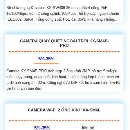
Bộ chia mạng Kbvision KX-SW406-36 cung cấp 4 cổng PoE
10/100Mbps, kèm 2 cổng uplink 100Mbps, hỗ trợ cấp nguồn chuẩn
IEEE802. 3af/at. Tổng công suất PoE đạt 36W, khả năng chống...
CAMERA QUAY QUÉT NGOÀI TRỜI KX-SM4P-
PRO
5%-35%
Camera KX-SM4P-PRO tích hợp 2 ống kính 2MP, hỗ trợ Starlight
siêu nhạy sáng, quay quét linh hoạt, chiếu sáng kép thông minh và
LED ánh sáng ấm 30m. Công nghệ AI-ISP kết hợp cảm biến lớn tối
ưu hình ảnh ban đêm
CAMERA WI-FI 2 ỐNG KÍNH KX-SM6L
5%-35%
liên hệ