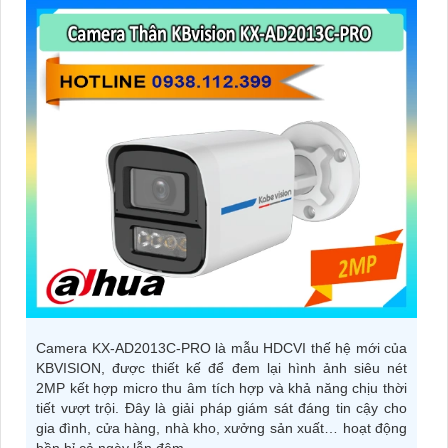
Camera KX‑AD2013C‑PRO là mẫu HDCVI thế hệ mới của
KBVISION, được thiết kế để đem lại hình ảnh siêu nét
2MP kết hợp micro thu âm tích hợp và khả năng chịu thời
tiết vượt trội. Đây là giải pháp giám sát đáng tin cậy cho
gia đình, cửa hàng, nhà kho, xưởng sản xuất… hoạt động
bền bỉ cả ngày lẫn đêm.