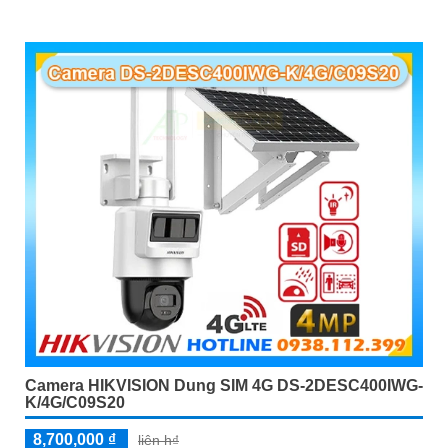
Camera HIKVISION Dung SIM 4G DS-2DESC400IWG-
K/4G/C09S20
8,700,000 ₫
liên h₫