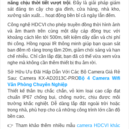
năng chịu thời tiết vượt trội
. Đây là giải pháp giám
sát đáng tin cậy cho gia đình, cửa hàng, nhà kho,
xưởng sản xuất… hoạt động bền bỉ cả ngày lẫn đêm.
Công nghệ HDCVI cho phép truyền đồng thời hình ảnh
và âm thanh trên cùng một dây cáp đồng trục với
khoảng cách lên tới 500m, tiết kiệm dây dẫn và chi phí
thi công. Hồng ngoại IR thông minh giúp bạn quan sát
ban đêm rõ ràng trong tầm 20m, giảm chói sáng và hạn
chế nhiễu. Chỉ cần lắp đặt, bạn đã có thể vừa xem vừa
nghe mà không cần thêm thiết bị thu âm rời.
Sở Hữu Ưu Đãi Hấp Dẫn Với Các Bộ Camera Giá Rẻ
Sau: Camera KX-AD2013C-PRO
Bộ 4 Camera Wifi
Văn Phòng Chuyên Nghiệp
Thiết kế thân trụ chắc chắn, vỏ kim loại cao cấp đạt
chuẩn IP67 chống bụi, chống nước, chịu được môi
trường khắc nghiệt. Dễ dàng lắp đặt ngoài trời hoặc
trong nhà, phù hợp cho cả những công trình lớn cần độ
bền cao.
👉 Tham khảo thêm nhiều mẫu
camera HDCVI khác