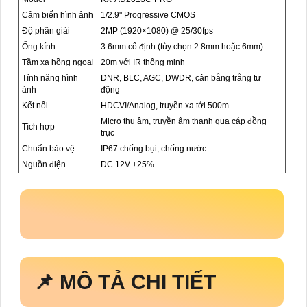
Cảm biến hình ảnh
1/2.9" Progressive CMOS
Độ phân giải
2MP (1920×1080) @ 25/30fps
Ống kính
3.6mm cố định (tùy chọn 2.8mm hoặc 6mm)
Tầm xa hồng ngoại
20m với IR thông minh
Tính năng hình
DNR, BLC, AGC, DWDR, cân bằng trắng tự
ảnh
động
Kết nối
HDCVI/Analog, truyền xa tới 500m
Micro thu âm, truyền âm thanh qua cáp đồng
Tích hợp
trục
Chuẩn bảo vệ
IP67 chống bụi, chống nước
Nguồn điện
DC 12V ±25%
📌 MÔ TẢ CHI TIẾT