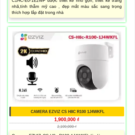
C1HC-E0-1E2WF được thiết kế nhỏ gọn, thiết kế trang
nhã,tính thẫm mỹ cao , đẹp mắt màu sắc sang trọng
thích hợp lắp đặt trong nhà
CAMERA EZVIZ CS H8C R100 1J4WKFL
1,900,000 ₫
2,100,000 ₫