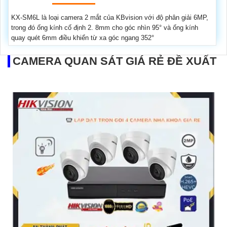
KX-SM6L là loại camera 2 mắt của KBvision với độ phân giải 6MP,
trong đó ống kính cố định 2. 8mm cho góc nhìn 95° và ống kính
quay quét 6mm điều khiển từ xa góc ngang 352°
CAMERA QUAN SÁT GIÁ RẺ ĐỀ XUẤT