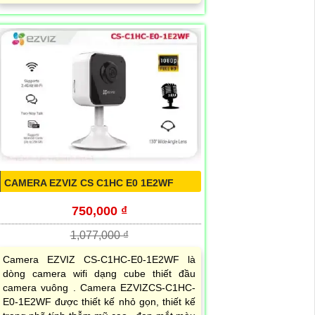
CAMERA EZVIZ CS C1HC E0 1E2WF
750,000 ₫
1,077,000 ₫
Camera EZVIZ CS-C1HC-E0-1E2WF là
dòng camera wifi dạng cube thiết đầu
camera vuông . Camera EZVIZCS-C1HC-
E0-1E2WF được thiết kế nhỏ gọn, thiết kế