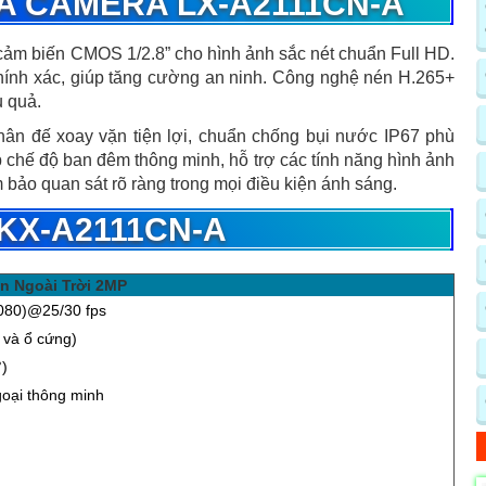
A CAMERA LX-A2111CN-A
cảm biến CMOS 1/2.8” cho hình ảnh sắc nét chuẩn Full HD.
chính xác, giúp tăng cường an ninh. Công nghệ nén H.265+
u quả.
hân đế xoay vặn tiện lợi, chuẩn chống bụi nước IP67 phù
p chế độ ban đêm thông minh, hỗ trợ các tính năng hình ảnh
 quan sát rõ ràng trong mọi điều kiện ánh sáng.
KX-A2111CN-A
n Ngoài Trời 2MP
080)@25/30 fps
 và ổ cứng)
°)
oại thông minh