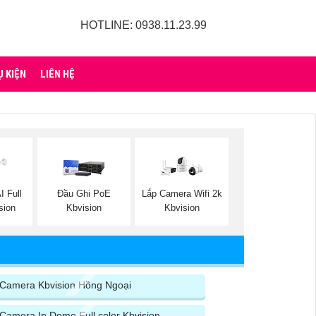
HOTLINE: 0938.11.23.99
Ụ KIỆN
LIÊN HỆ
I Full
Đầu Ghi PoE
Lắp Camera Wifi 2k
sion
Kbvision
Kbvision
Camera Kbvision Hồng Ngoại
Camera Ip Dome Full color Kbvision