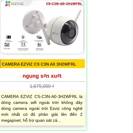
CAMERA EZVIZ CS C3N A0 3H2WFRL
ngung s₫n xu₫t
1,675,000 ₫
CAMERA EZVIZ CS-C3N-A0-3H2WFRL là
dòng camera wifi ngoài trời không dây
dòng camera ngoài trời Ezviz công nghệ
mới nhất có độ phân giải lên đến 2
megapixel, hỗ trợ quan sát cả...