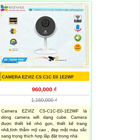
CAMERA EZVIZ CS C1C E0 1E2WF
960,000 ₫
1,160,000 ₫
Camera EZVIZ CS-C1C-E0-1E2WF là
dòng camera wifi dạng cube. Camera
được thiết kế nhỏ gọn, thiết kế trang
nhã,tính thẫm mỹ cao , đẹp mắt màu sắc
sang trọng thích hợp lắp đặt trong nhà