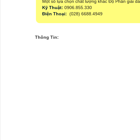
Một số lựa chọn chất lượng khác Độ Phân giải d
Kỹ Thuật:
0906.855.330
Điện Thoại:
(028) 6688.4949
Thông Tin: