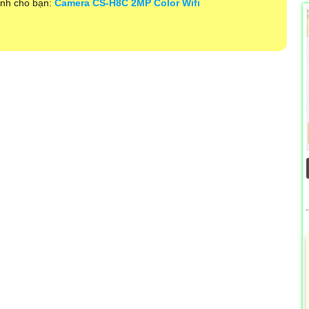
ành cho bạn:
Camera CS-H8C 2MP Color Wifi