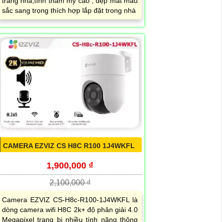
trang nhã,tính thẫm mỹ cao , đẹp mắt màu
sắc sang trọng thích hợp lắp đặt trong nhà
CAMERA EZVIZ CS H8C R100 1J4WKFL
1,900,000 ₫
2,100,000 ₫
Camera EZVIZ CS-H8c-R100-1J4WKFL là
dòng camera wifi H8C 2k+ độ phân giải 4.0
Megapixel trang bị nhiều tính năng thông