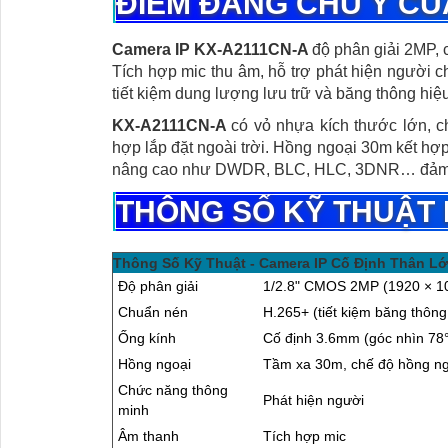
ĐIỂM ĐÁNG CHÚ Ý CỦ
Camera IP KX-A2111CN-A
độ phân giải 2MP, 
Tích hợp mic thu âm, hỗ trợ phát hiện người 
tiết kiệm dung lượng lưu trữ và băng thông hiệ
KX-A2111CN-A
có vỏ nhựa kích thước lớn, c
hợp lắp đặt ngoài trời. Hồng ngoại 30m kết hợ
nâng cao như DWDR, BLC, HLC, 3DNR… đảm bảo
THÔNG SỐ KỸ THUẬT 
Thông Số Kỹ Thuật - Camera IP Cố Định Thân Lớ
Độ phân giải
1/2.8" CMOS 2MP (1920 × 1
Chuẩn nén
H.265+ (tiết kiệm băng thông
Ống kính
Cố định 3.6mm (góc nhìn 78
Hồng ngoại
Tầm xa 30m, chế độ hồng ng
Chức năng thông
Phát hiện người
minh
Âm thanh
Tích hợp mic