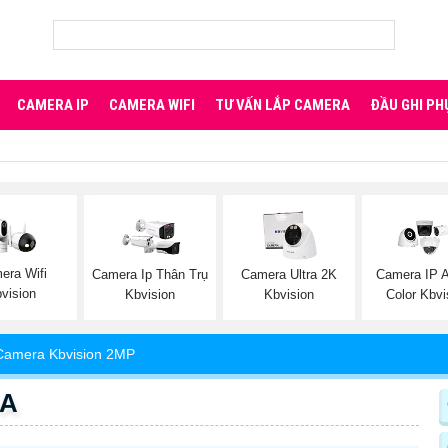
CAMERA IP
CAMERA WIFI
TƯ VẤN LẮP CAMERA
ĐẦU GHI PH
era Wifi
Camera Ip Thân Trụ
Camera Ultra 2K
Camera IP A
vision
Kbvision
Kbvision
Color Kbvi
Camera Kbvision 2MP
-A