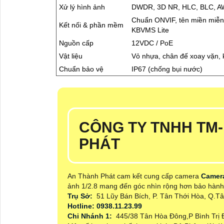
Xử lý hình ảnh
DWDR, 3D NR, HLC, BLC, AW
Chuẩn ONVIF, tên miền miễ
Kết nối & phần mềm
KBVMS Lite
Nguồn cấp
12VDC / PoE
Vật liệu
Vỏ nhựa, chân đế xoay vặn, 
Chuẩn bảo vệ
IP67 (chống bụi nước)
CÔNG TY TNHH TM
PHÁT
An Thành Phát cam kết cung cấp camera
Camer
ảnh 1/2.8 mang đến góc nhìn rộng hơn bảo hành 
Trụ Sở:
51 Lũy Bán Bích, P. Tân Thới Hòa, Q.
Hotline: 0938.11.23.99
Chi Nhánh 1:
445/38 Tân Hòa Đông,P Bình Trị