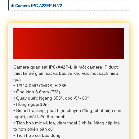
❇ Camera IPC-A22EP-H-V2
THÔNG SỐ KỸ
THUẬT CAMERA IMOU
IPC-A42P-L
Camera quan sát
IPC-A42P-L
là một camera IP được
thiết kế để giám sát và bảo vệ khu vực một cách hiệu
quả.
• 1/3” 4.0MP CMOS, H.265
• Ống kính 3.6mm (75°)
• Quay quét: Ngang 355°, dọc -5°- 80°
• Hồng ngoại 10m
• Smart tracking, phát hiện chuyển động, phát hiện con
người, phát hiện âm thanh
• Tích hợp mic và loa, đàm thoại 2 chiều Nâng cấp loa
to hơn phiên bản cũ
• Tích hợp còi báo động.