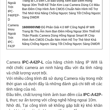
Trang Bị Có Đèn Còi Báo Động Xem Ban Đêm Hồng
Ngoài
Ngoại 30m Thiết Kế Thân Kim Loại Camera Dùng Có Màu
Trời
Ban Đêm Chip Hình Ảnh CMOS Chuẩn Nén Hình Hổ Trợ
IPC-
Thẻ Nhớ Khả Năng Chống Ngược Sáng Tốt Chống Ngược
F46FEP-
Sáng DWDR
D
Camera
1600000VNÐ
Độ Phân Giải 4.0 MP Công Nghệ IP Wifi
Imou
Trang Bị Thu Âm Xem Ban Đêm Hồng Ngoại 30m Thiết Kế
Ngoài
Thân Plastic Camera Dùng Hồng Ngoại Smart IR Chip
Trời
Hình Ảnh CMOS Chuẩn Nén Hình Hổ Trợ Thẻ Nhớ Khả
IPC-
Năng Chống Ngược Sáng Tốt Chống Ngược Sáng DWDR
F42P
Camera
IPC-A42P-L
của hãng chính hãng IP Wifi là
một chiếc camera an ninh hàng đầu với đa tính năng
và chất lượng vượt trội.
Với nhiều công trình đã sử dụng Camera này trong một
thời gian và dưới đây là những đánh giá chi tiết về các
tính năng của nó.
Đầu tiên, chất lượng hình ảnh ban đêm của
IPC-A42P-
L
thực sự ấn tượng với công nghệ hồng ngoại 10m.
Nhờ đó, Tại công trình sẽ không gặp bất kỳ khó khăn