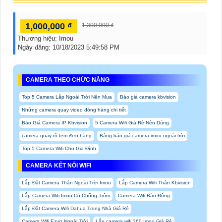
1,000,000 ₫
1,300,000 ₫
Thương hiệu:
Imou
Ngày đăng:
10/18/2023 5:49:58 PM
CAMERA THEO CHỨC NĂNG
Top 5 Camera Lắp Ngoài Trời Nên Mua
Báo giá camera kbvision
Những camera quay video đóng hàng chi tiết
Báo Giá Camera IP Kbvision
5 Camera Wifi Giá Rẻ Nên Dùng
camera quay rõ tem đơn hàng
Bảng báo giá camera imou ngoài trời
Top 5 Camera Wifi Cho Gia Đình
CAMERA KẾT NỐI WIFI
Lắp Đặt Camera Thân Ngoài Trời Imou
Lắp Camera Wifi Thân Kbvision
Lắp Camera Wifi Imou Có Chống Trộm
Camera Wifi Báo Động
Lắp Đặt Camera Wifi Dahua Trong Nhà Giá Rẻ
Camera Wifi Ezviz Ngoài Trời
Lắp camera wifi 360 Imou Giá Rẻ