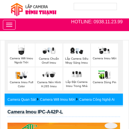
HOTLINE: 0938.11.23.99
Toggle
navigation
Camera Wifi Imou
Camera Imou Mới
Camera Chuẩn
Lắp Camera Siêu
Ngoài Trời
Onvif Imou
Nhạy Sáng Imou
Lắp Đặt Camera
Camera Imou Full
Camera Nén Hình
Camera Dùng Pin
Imou Trong Nhà
Color
H.265 Imou
Camera Quan Sát
Camera Wifi Imou Mới
Camera Công Nghệ Ai
Camera Imou IPC-A42P-L