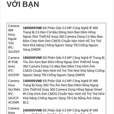
VỚI BẠN
Camera
1800000VNÐ
Độ Phân Giải 4.0 MP Công Nghệ IP Wifi
Wifi
Trang Bị Có Đèn Còi Báo Động Xem Ban Đêm Hồng
Imou
Ngoại 30m Thiết Kế Xoay 360 Camera Dùng Có Màu Ban
Ngoài
Đêm Chip Hình Ảnh CMOS Chuẩn Nén Hình Hổ Trợ Thẻ
Trời
Nhớ Khả Năng Chống Ngược Sáng Tốt Chống Ngược
IPC-
Sáng DWDR
S41FEP
Camera
1800000VNÐ
Độ Phân Giải 4.0 MP Công Nghệ IP Trang Bị
IP POE
Thu Âm Xem Ban Đêm Hồng Ngoại 30m Thiết Kế Xoay
Imou
360 Camera Dùng Có Màu Ban Đêm Chip Hình Ảnh
IPC-
CMOS Chuẩn Nén Hình Hổ Trợ Thẻ Nhớ Khả Năng Chống
S41FAP
Ngược Sáng Tốt Chống Ngược Sáng DWDR
Camera
1400000VNÐ
Độ Phân Giải 4.0 MP Công Nghệ IP Wifi
Imou
Trang Bị Xoay 360 Thu Âm Xem Ban Đêm Hồng Ngoại
Gọi Điện
10m Thiết Kế Xoay 360 Camera Dùng Hồng Ngoại Smart
IPC-
IR Chip Hình Ảnh CMOS Chuẩn Nén Hình Hổ Trợ Thẻ Nhớ
GK2CP-
Khả Năng Chống Ngược Sáng Tốt Cân Bằng Ánh Sáng
4C0WR
BLC
Camera
2400000VNÐ
Độ Phân Giải 4.0 MP Công Nghệ IP Wifi
Imou