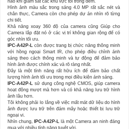
nào khi giám sát các khu vực tối trong đêm.
Hình ảnh màu sắc trong sáng 4.0 MP rất sắc nét và
chân thực, Camera còn cho phép dự án nhìn rõ từng
chi tiết.
Khả năng xoay 360 độ của camera cũng Giúp cho
Camera lắp đặt nó ở các vị trí không gian rộng để có
góc nhìn tối ưu.
IPC-A42P-L
còn được trang bị chức năng thông minh
với hồng ngoại Smart IR, cho phép điều chỉnh ánh
sáng theo cách thông minh và tự động để đảm bảo
hình ảnh được chính xác và rõ ràng nhất.
Đây là một tính năng rất hữu ích để đảm bảo chất
lượng hình ảnh tối ưu trong mọi điều kiện ánh sáng.
IPC-A42P-L
sử dụng công nghệ CMOS, giúp camera
hoạt động mượt mà hơn và có khả năng lưu trữ hình
ảnh lâu hơn.
Tôi không phải lo lắng về việc mất mát dữ liệu do hình
ảnh được lưu trữ trên đám mây hoặc thiết bị lưu trữ
ngoại vi.
Nhìn chung,
IPC-A42P-L
là một Camera an ninh đáng
mua với nhiều tính năng tuyệt vời.