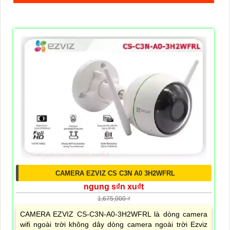
CAMERA EZVIZ CS C3N A0 3H2WFRL
ngung s₫n xu₫t
1,675,000 ₫
CAMERA EZVIZ CS-C3N-A0-3H2WFRL là dòng camera
wifi ngoài trời không dây dòng camera ngoài trời Ezviz