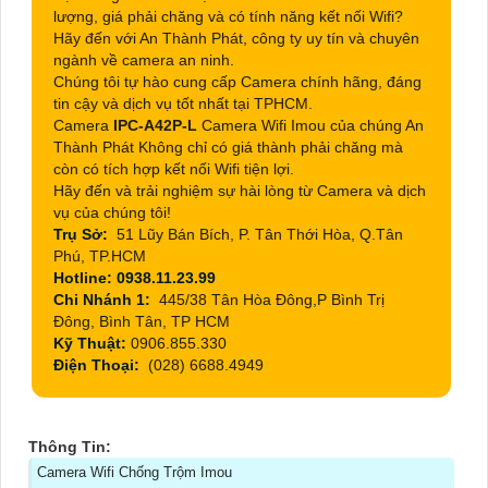
lượng, giá phải chăng và có tính năng kết nối Wifi?
Hãy đến với An Thành Phát, công ty uy tín và chuyên
ngành về camera an ninh.
Chúng tôi tự hào cung cấp Camera chính hãng, đáng
tin cậy và dịch vụ tốt nhất tại TPHCM.
Camera
IPC-A42P-L
Camera Wifi Imou của chúng An
Thành Phát Không chỉ có giá thành phải chăng mà
còn có tích hợp kết nối Wifi tiện lợi.
Hãy đến và trải nghiệm sự hài lòng từ Camera và dịch
vụ của chúng tôi!
Trụ Sở:
51 Lũy Bán Bích, P. Tân Thới Hòa, Q.Tân
Phú, TP.HCM
Hotline: 0938.11.23.99
Chi Nhánh 1:
445/38 Tân Hòa Đông,P Bình Trị
Đông, Bình Tân, TP HCM
Kỹ Thuật:
0906.855.330
Điện Thoại:
(028) 6688.4949
Thông Tin:
Camera Wifi Chống Trộm Imou