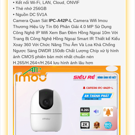
• Kết nối Wi-Fi, LAN, Cloud, ONVIF
• Thẻ nhớ 256GB
• Nguồn DC 5V1A
Camera Quan Sát
IPC-A42P-L
Camera Wifi Imou
Thương Hiệu Uy Tín Độ Phân Giải 4.0 MP Sử Dụng
Công Nghệ IP Wifi Xem Ban Đêm Hồng Ngoại 10m Với
Trang Bị Công Nghệ Hồng Ngoại Smart IR Thiết kế Kiểu
Xoay 360 Với Chức Năng Thu Âm Và Loa Khả Chống
Ngược Sáng DWDR 150db Chất Lượng Chíp xử lý hình
ảnh CMOS phiên bản mới nhất chuẩn nén
H.265/H.264+/H.264 lưu hình ảnh lâu hơn