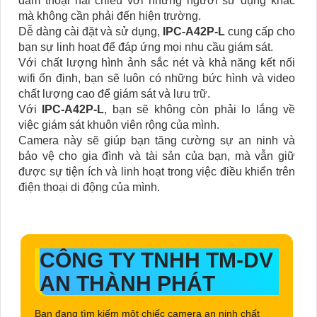
đàm thoại hai chiều với những người sử dụng khác
mà không cần phải đến hiện trường.
Dễ dàng cài đặt và sử dụng,
IPC-A42P-L
cung cấp cho
bạn sự linh hoạt để đáp ứng mọi nhu cầu giám sát.
Với chất lượng hình ảnh sắc nét và khả năng kết nối
wifi ổn định, bạn sẽ luôn có những bức hình và video
chất lượng cao để giám sát và lưu trữ.
Với
IPC-A42P-L
, bạn sẽ không còn phải lo lắng về
việc giám sát khuôn viên rộng của mình.
Camera này sẽ giúp bạn tăng cường sự an ninh và
bảo vệ cho gia đình và tài sản của bạn, mà vẫn giữ
được sự tiện ích và linh hoạt trong việc điều khiển trên
điện thoại di động của mình.
CÔNG TY TNHH TM-DV
AN THÀNH PHÁT
Bạn đang tìm kiếm một chiếc camera an ninh chất