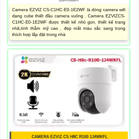
1,077,000 ₫
Camera EZVIZ CS-C1HC-E0-1E2WF là dòng camera wifi
dạng cube thiết đầu camera vuông . Camera EZVIZCS-
C1HC-E0-1E2WF được thiết kế nhỏ gọn, thiết kế trang
nhã,tính thẫm mỹ cao , đẹp mắt màu sắc sang trọng
thích hợp lắp đặt trong nhà
CAMERA EZVIZ CS H8C R100 1J4WKFL