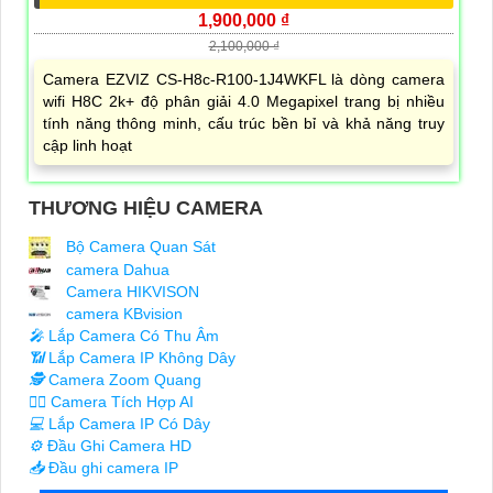
1,900,000 ₫
2,100,000 ₫
Camera EZVIZ CS-H8c-R100-1J4WKFL là dòng camera
wifi H8C 2k+ độ phân giải 4.0 Megapixel trang bị nhiều
tính năng thông minh, cấu trúc bền bỉ và khả năng truy
cập linh hoạt
THƯƠNG HIỆU CAMERA
Bộ Camera Quan Sát
camera Dahua
Camera HIKVISON
camera KBvision
️🎤️
Lắp Camera Có Thu Âm
📶
Lắp Camera IP Không Dây
🕵️
Camera Zoom Quang
🧛‍♀️
Camera Tích Hợp AI
💻
Lắp Camera IP Có Dây
⚙️
Đầu Ghi Camera HD
📥
Đầu ghi camera IP