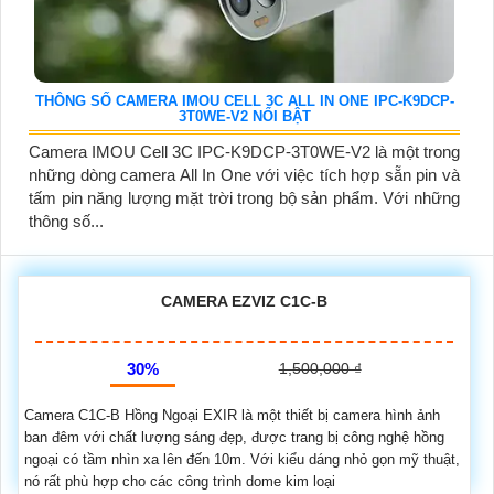
THÔNG SỐ CAMERA IMOU CELL 3C ALL IN ONE IPC-K9DCP-
3T0WE-V2 NỔI BẬT
Camera IMOU Cell 3C IPC-K9DCP-3T0WE-V2 là một trong
những dòng camera All In One với việc tích hợp sẵn pin và
tấm pin năng lượng mặt trời trong bộ sản phẩm. Với những
thông số...
CAMERA EZVIZ C1C-B
30%
1,500,000 ₫
Camera C1C-B Hồng Ngoại EXIR là một thiết bị camera hình ảnh
ban đêm với chất lượng sáng đẹp, được trang bị công nghệ hồng
ngoại có tầm nhìn xa lên đến 10m. Với kiểu dáng nhỏ gọn mỹ thuật,
nó rất phù hợp cho các công trình dome kim loại