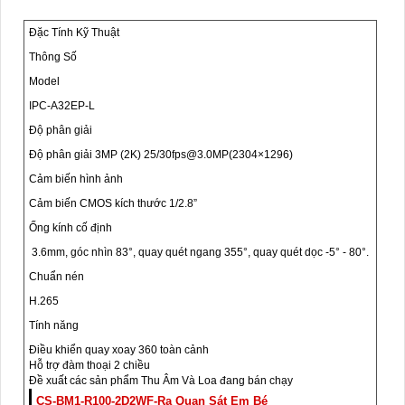
Đặc Tính Kỹ Thuật
Thông Số
Model
IPC-A32EP-L
Độ phân giải
Độ phân giải 3MP (2K) 25/30fps@3.0MP(2304×1296)
Cảm biến hình ảnh
Cảm biến CMOS kích thước 1/2.8”
Ống kính cố định
3.6mm, góc nhìn 83°, quay quét ngang 355°, quay quét dọc -5° - 80°.
Chuẩn nén
H.265
Tính năng
Điều khiển quay xoay 360 toàn cảnh
Hỗ trợ đàm thoại 2 chiều
Đề xuất các sản phẩm Thu Âm Và Loa đang bán chạy
CS-BM1-R100-2D2WF-Ra Quan Sát Em Bé