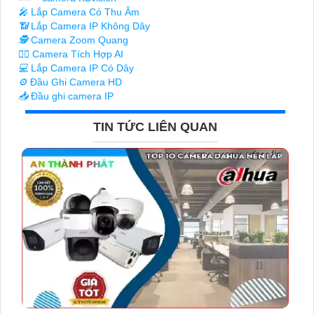
️🎤️
Lắp Camera Có Thu Âm
📶
Lắp Camera IP Không Dây
🕵️
Camera Zoom Quang
🧛‍♀️
Camera Tích Hợp AI
💻
Lắp Camera IP Có Dây
⚙️
Đầu Ghi Camera HD
📥
Đầu ghi camera IP
TIN TỨC LIÊN QUAN