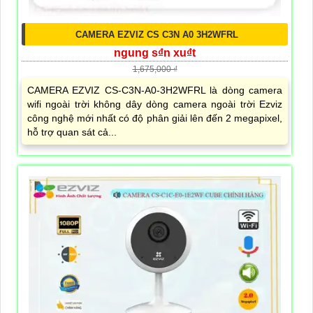
CAMERA EZVIZ CS C3N A0 3H2WFRL
ngung s₫n xu₫t
1,675,000 ₫
CAMERA EZVIZ CS-C3N-A0-3H2WFRL là dòng camera
wifi ngoài trời không dây dòng camera ngoài trời Ezviz
công nghệ mới nhất có độ phân giải lên đến 2 megapixel,
hỗ trợ quan sát cả...