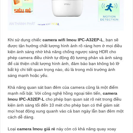
Khi sử dụng chiếc
camera wifi Imou IPC-A32EP-L
, bạn sẽ
được tận hưởng chất lượng hình ảnh rõ ràng hơn ở mọi điều
kiện ánh sáng nhờ khả năng chống ngược sáng HDR cho
phép camera điều chỉnh tự động độ tương phản và ánh sáng
để cải thiện chất lượng hình ảnh, đảm bảo bạn không bỏ lỡ
bất kỳ chi tiết quan trọng nào, dù là trong môi trường ánh
sáng mạnh hoặc yếu.
Khả năng quan sát ban đêm của camera cũng là một điểm
mạnh nổi bật. Với công nghệ hồng ngoại tiên tiến,
camera
Imou IPC-A32EP-L
cho phép bạn quan sát rõ nét trong điều
kiện ánh sáng tối đến 10 mét cho phép bạn có thể giám sát
mọi hoạt động xung quanh vào cả ban ngày lẫn ban đêm một
cách dễ dàng.
Loại
camera Imou giá rẻ
này còn có khả năng quay xoay