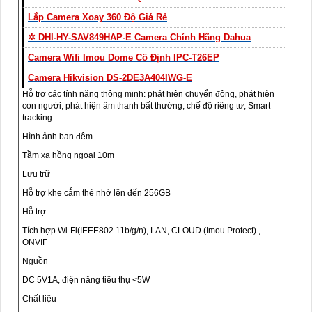
Lắp Camera Xoay 360 Độ Giá Rẻ
✲ DHI-HY-SAV849HAP-E Camera Chính Hãng Dahua
Camera Wifi Imou Dome Cố Định IPC-T26EP
Camera Hikvision DS-2DE3A404IWG-E
Hỗ trợ các tính năng thông minh: phát hiện chuyển động, phát hiện
con người, phát hiện âm thanh bất thường, chế độ riêng tư, Smart
tracking.
Hình ảnh ban đêm
Tầm xa hồng ngoại 10m
Lưu trữ
Hỗ trợ khe cắm thẻ nhớ lên đến 256GB
Hỗ trợ
Tích hợp Wi-Fi(IEEE802.11b/g/n), LAN, CLOUD (Imou Protect) ,
ONVIF
Nguồn
DC 5V1A, điện năng tiêu thụ <5W
Chất liệu