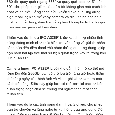
360 độ, quay quét ngang 355° và quay quét dọc từ -5° đến
80°, cho phép bạn giám sát toàn bộ không gian một cách linh
hoạt và chi tiết. Bằng cách điều khiển từ xa qua ứng dụng
điện thoại, bạn có thể xoay camera và điều chỉnh góc nhìn
một cách dễ dàng, đảm bảo rằng bạn không bỏ lỡ bất kỳ góc
nhìn nào và giám sát toàn diện.
Thêm vào đó,
Imou IPC-A32EP-L
được tích hợp nhiều tính
năng thông minh như phát hiện chuyển động và gửi tin nhắn
cảnh báo đến điện thoại chủ nhân thông qua ứng dụng, giúp
bạn nắm bắt kịp thời mọi sự kiện quan trọng xảy ra trong khu
vực quan sát.
Camera Imou IPC-A32EP-L
với khe cắm thẻ nhớ có thể mở
rộng lên đến 256GB, bạn có thể lưu trữ hàng giờ hoặc thậm
chí hàng ngày của hình ảnh và video ghi lại từ camera một
cách dễ dàng. Điều này giúp bạn có thể xem lại các sự kiện
quan trọng hoặc chia sẻ chúng với người thân một cách
thuận tiện.
Thêm vào đó là các tính năng đàm thoại 2 chiều, cho phép
bạn trò chuyện và lắng nghe từ xa thông qua ứng dụng điện
thoại. Điều này giúp bạn giữ liên lạc với gia đình hoặc nhân