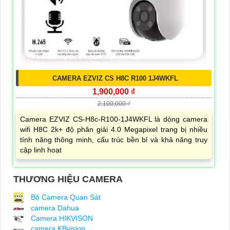
CAMERA EZVIZ CS H8C R100 1J4WKFL
1,900,000 ₫
2,100,000 ₫
Camera EZVIZ CS-H8c-R100-1J4WKFL là dòng camera
wifi H8C 2k+ độ phân giải 4.0 Megapixel trang bị nhiều
tính năng thông minh, cấu trúc bền bỉ và khả năng truy
cập linh hoạt
THƯƠNG HIỆU CAMERA
Bộ Camera Quan Sát
camera Dahua
Camera HIKVISON
camera KBvision