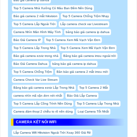
Báo giá camera ip dahua
Top 5 Camera Nhà Xưởng Có Màu Ban Đêm Nên Dùng
Báo giá camera 2 mắt hikvision
Top 5 Camera Chống Trộm Nhạy
Top 5 Camera Lắp Ngoài Trời
Lắp camera check var Livestream
Camera Nhìn Màn Hình Máy Tính
bảng báo giá camera ip dahua
Báo Giá Camera IP
Top 5 Camera Xem Mã Vạch Vận Đơn
Top 5 Camera Lắp Trong Nhà
Top 5 Camera Xem Mã Vạch Vận Đơn
Báo giá camera ezviz trong nhà
Bảng báo giá camera imou ngoài trời
Báo Giá Camera Dahua
bảng báo giá camera ip dahua
Top 5 Camera Chống Trộm
Bản báo giá camera 2 mắt imou mới
Camera Check Var Live Stream
Bảng báo giá camera ezviz Lắp Trong Nhà
Top 5 Camera 2 Mắt
camera nhìn mã vận đơn nét nhất
Báo Giá Lắp Camera
Top 5 Camera Lắp Công Trình Nên Dùng
Top 5 Camera Lắp Trong Nhà
Camera đàm thoại 2 chiều to rõ nên dùng
Loại Camera Tốt Nhất
CAMERA KẾT NỐI WIFI
Lắp Camera Wifi Hikvision Ngoài Trời Xoay 360 Giá Rẻ