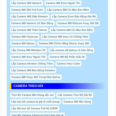
Lắp Camera Wifi Vantech
Camera Wifi Ezviz Ngoài Trời
Camera Wifi 360 Full Color
Lắp Camera Wifi Có Màu Ban Đêm
Lắp Camera Wifi 2Mp Kbvision
Lắp Camera Ezviz Báo Động Giá Rẻ
Camera Wifi Vantech Có Báo Động
Camera Wifi Ebitcam Xoay 360 Độ
Lắp Camera Wifi Thân Dahua
Lắp Camera Wifi Có Màu Ban Đêm
Camera Wifi Visioncop
Lắp Camera Wifi Imou Có Chống Trộm
Camera Wifi Dahua
Camera Wifi Chính Hãng Kbone Xoay 360
Lắp Camea Wifi Hikvision 2K
Lắp camera wifi dahua có báo động
Camera Wifi Imou Ngoài Trời
Camera Wifi Độ Phân Giải 2K
Lắp Camera hikvision Chống Trộm
Camera Imou Cube
Lắp Camera Wifi Báo Động Kbvision
Camera Wifi Xoay 360 Trong Nhà Dahua
CAMERA THEO GÓI
Trọn Bộ Camera Nên Dùng sắc nét
Lắp Camera Trọn Bộ Giá Rẻ
Lắp trọn bộ camera Ip giá rẻ chất lượng
Camera Wifi Nên Dùng
Lắp đặt trọn bộ Camera Full Hd 1080P
Trọn Bộ Camera Visioncop Full Color Giá rẻ