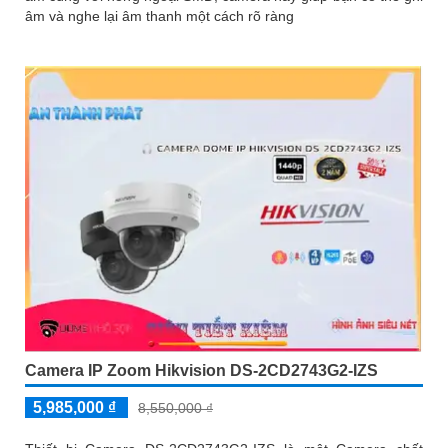
âm và nghe lại âm thanh một cách rõ ràng
Camera IP Zoom Hikvision DS-2CD2743G2-IZS
5,985,000 ₫
8,550,000 ₫