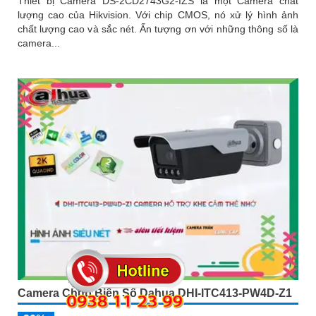
Thiết bị Camera DS-2CD2743G2-IZS là một Camera chất
lượng cao của Hikvision. Với chip CMOS, nó xử lý hình ảnh
chất lượng cao và sắc nét. Ấn tượng ơn với những thông số là
camera...
Camera Chụp Biển Số Dahua DHI-ITC413-PW4D-Z1