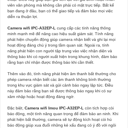
viên văn phòng mà không cần phải có mặt trực tiếp. Bất kể
bạn đang ở đâu, bạn có thể giao tiếp và đảm bảo mọi việc
diễn ra thuận lợi.
Camera wifi IPC-A32EP-L
cung cấp các tính năng thông
minh mạnh mẽ để nâng cao hiệu suất giám sát. Tính năng
phát hiện chuyển động giúp camera nhận biết và ghi lại mọi
hoạt động đáng chú ý trong tầm quan sát. Ngoài ra, tính
năng phát hiện con người tập trung vào việc nhận diện và
thông báo khi có người xuất hiện trong khung hình, đảm bảo
rằng bạn chỉ nhận được thông báo khi cần thiết.
Thêm vào đó, tính năng phát hiện âm thanh bất thường cho
phép camera nhận biết các âm thanh không bình thường
trong khu vực giám sát và gửi cảnh báo ngay lập tức. Điều
này đảm bảo rằng bạn sẽ được thông báo ngay khi có sự
xâm nhập hoặc hoạt động đáng ngờ.
Đặc biệt,
Camera wifi Imou IPC-A32EP-L
còn tích hợp còi
báo động, một tính năng quan trọng để đảm bảo an ninh. Khi
phát hiện bất thường, camera sẽ tự động kích hoạt còi hú
báo động giúp xua đuổi những kẻ xấu đang có ý đồ với ngôi