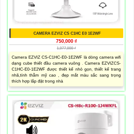
CAMERA EZVIZ CS C1HC E0 1E2WF
750,000 ₫
1,077,000 ₫
Camera EZVIZ CS-C1HC-E0-1E2WF là dòng camera wifi
dạng cube thiết đầu camera vuông . Camera EZVIZCS-
C1HC-E0-1E2WF được thiết kế nhỏ gọn, thiết kế trang
nhã,tính thẫm mỹ cao , đẹp mắt màu sắc sang trọng
thích hợp lắp đặt trong nhà