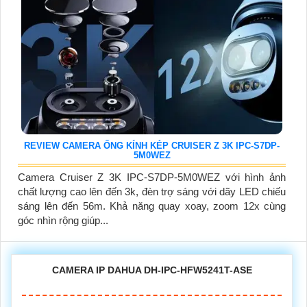
REVIEW CAMERA ỐNG KÍNH KÉP CRUISER Z 3K IPC-S7DP-
5M0WEZ
Camera Cruiser Z 3K IPC-S7DP-5M0WEZ với hình ảnh
chất lượng cao lên đến 3k, đèn trợ sáng với dãy LED chiếu
sáng lên đến 56m. Khả năng quay xoay, zoom 12x cùng
góc nhìn rộng giúp...
CAMERA IP DAHUA DH-IPC-HFW5241T-ASE