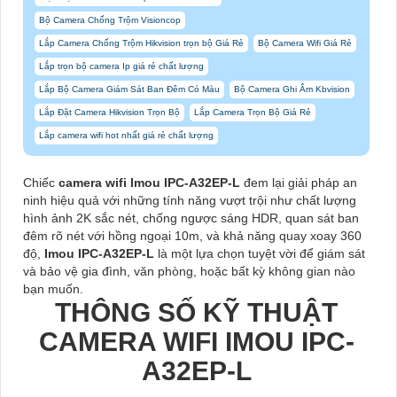
Bộ Camera Chống Trộm Visioncop
Lắp Camera Chống Trộm Hikvision trọn bộ Giá Rẻ
Bộ Camera Wifi Giá Rẻ
Lắp trọn bộ camera Ip giá rẻ chất lượng
Lắp Bộ Camera Giám Sát Ban Đêm Có Màu
Bộ Camera Ghi Âm Kbvision
Lắp Đặt Camera Hikvision Trọn Bộ
Lắp Camera Trọn Bộ Giá Rẻ
Lắp camera wifi hot nhất giá rẻ chất lượng
Chiếc
camera wifi Imou IPC-A32EP-L
đem lại giải pháp an
ninh hiệu quả với những tính năng vượt trội như chất lượng
hình ảnh 2K sắc nét, chống ngược sáng HDR, quan sát ban
đêm rõ nét với hồng ngoại 10m, và khả năng quay xoay 360
độ,
Imou IPC-A32EP-L
là một lựa chọn tuyệt vời để giám sát
và bảo vệ gia đình, văn phòng, hoặc bất kỳ không gian nào
bạn muốn.
THÔNG SỐ KỸ THUẬT
CAMERA WIFI IMOU IPC-
A32EP-L