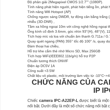
Độ phân giải 2Megapixel CMOS 1/2.7"" (1080P).
Tính năng phát hiện người, phát hiện tiếng ồn, phát
Tính năng Wifi Hotspot (AP)
Chống ngược sáng DWDR, tự động cân bằng trắng (A
nhiễu (3D-DNR) ,
Tầm xa hồng ngoại 10m với công nghệ hồng ngoại t
Ống kính cố định 3.6mm, góc nhìn 93°(H), 48°(V), 1
Tích hợp míc và loa với chuẩn âm thanh G.711a / G
Quay quét ngang (PAN) 355° tốc độ 100° /s, quay dọ
Đàm thoại hai chiều,
Hỗ trợ khe cắm thẻ nhớ Micro SD, Max 256GB
Tích hợp WiFi(IEEE802.11b/g/n) hỗ trợ P2P
Chuẩn tương thích ONVIF
Điện áp DC5V 1A
Công suất <3.5W
Chất liệu vỏ plastic, môi trường làm việc từ -10°C~
CHỨC NĂNG CỦA CAM
IP I
Chiếc
camera IPC-A22EP-L
được biết là một
nổi bật. Dưới đây là một số chức năng nổi bật 