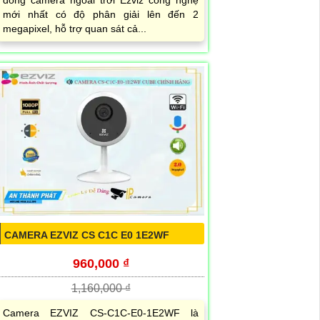
dòng camera ngoài trời Ezviz công nghệ
mới nhất có độ phân giải lên đến 2
megapixel, hỗ trợ quan sát cả...
CAMERA EZVIZ CS C1C E0 1E2WF
960,000 ₫
1,160,000 ₫
Camera EZVIZ CS-C1C-E0-1E2WF là