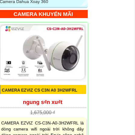
Camera Dahua Xoay 360
CAMERA KHUYẾN MÃI
CAMERA EZVIZ CS C3N A0 3H2WFRL
ngung s₫n xu₫t
1,675,000 ₫
CAMERA EZVIZ CS-C3N-A0-3H2WFRL là
dòng camera wifi ngoài trời không dây