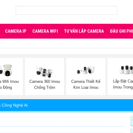
CAMERA IP
CAMERA WIFI
TƯ VẤN LẮP CAMERA
ĐẦU GHI PH
Lắp Đặt Ca
 Wifi Imou
Camera 360 Imou
Camera Thiết Kế
Imou Trong
o Động
Chống Trộm
Kim Loại Imou
 Công Nghệ Ai