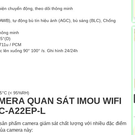
 hiện chuyển động, theo dõi thông minh
WB), tự động bù tín hiệu ảnh (AGC), bù sáng (BLC), Chống
hông minh
15°(D)
.711u / PCM
c lên xuống 90° 100° /s. Ghi hình 24/24h
+45°C (< 95%RH)
ERA QUAN SÁT IMOU WIFI
PC-A22EP-L
 sản phẩm camera giám sát chất lượng với nhiều đặc điểm
của camera này: