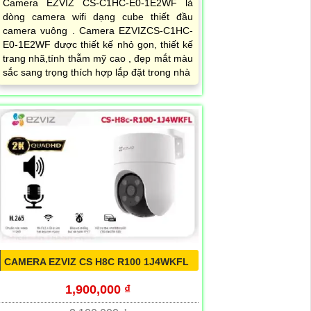
Camera EZVIZ CS-C1HC-E0-1E2WF là
dòng camera wifi dạng cube thiết đầu
camera vuông . Camera EZVIZCS-C1HC-
E0-1E2WF được thiết kế nhỏ gọn, thiết kế
trang nhã,tính thẫm mỹ cao , đẹp mắt màu
sắc sang trọng thích hợp lắp đặt trong nhà
CAMERA EZVIZ CS H8C R100 1J4WKFL
1,900,000 ₫