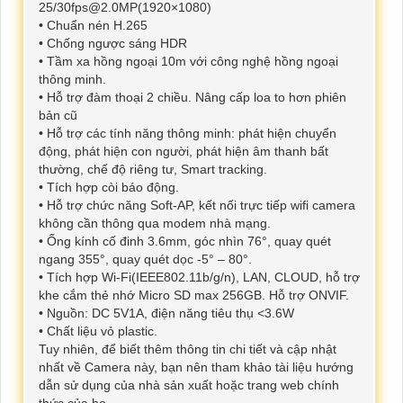
25/30fps@2.0MP(1920×1080)
• Chuẩn nén H.265
• Chống ngược sáng HDR
• Tầm xa hồng ngoại 10m với công nghệ hồng ngoại
thông minh.
• Hỗ trợ đàm thoại 2 chiều. Nâng cấp loa to hơn phiên
bản cũ
• Hỗ trợ các tính năng thông minh: phát hiện chuyển
động, phát hiện con người, phát hiện âm thanh bất
thường, chế độ riêng tư, Smart tracking.
• Tích hợp còi báo động.
• Hỗ trợ chức năng Soft-AP, kết nối trực tiếp wifi camera
không cần thông qua modem nhà mạng.
• Ống kính cố đinh 3.6mm, góc nhìn 76°, quay quét
ngang 355°, quay quét dọc -5° – 80°.
• Tích hợp Wi-Fi(IEEE802.11b/g/n), LAN, CLOUD, hỗ trợ
khe cắm thẻ nhớ Micro SD max 256GB. Hỗ trợ ONVIF.
• Nguồn: DC 5V1A, điện năng tiêu thụ <3.6W
• Chất liệu vỏ plastic.
Tuy nhiên, để biết thêm thông tin chi tiết và cập nhật
nhất về Camera này, bạn nên tham khảo tài liệu hướng
dẫn sử dụng của nhà sản xuất hoặc trang web chính
thức của họ.