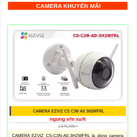
CAMERA KHUYẾN MÃI
CAMERA EZVIZ CS C3N A0 3H2WFRL
ngung s₫n xu₫t
1,675,000 ₫
CAMERA EZVIZ CS-C3N-A0-3H2WFRL là dòng camera