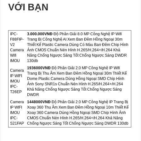
VỚI BẠN
IPC-
3.000.000VNÐ
Độ Phân Giải 8.0 MP Công Nghệ IP Wifi
F88FIP-
Trang Bị Công Nghệ AI Xem Ban Đêm Hồng Ngoại 30m
V2
Thiết Kế Plastic Camera Dùng Có Màu Ban Đêm Chip Hình
Camera
Ảnh CMOS Chuẩn Nén Hình H.265/H.264+/H.264 Khả
Wifi
Năng Chống Ngược Sáng Tốt Chống Ngược Sáng DWDR
IMOU
130db
1936000VNÐ
Độ Phân Giải 2.0 MP Công Nghệ IP Wifi
Camera
Trang Bị Thu Âm Xem Ban Đêm Hồng Ngoại 30m Thiết Kế
IP WIFI
Dome Plastic Camera Dùng Hồng Ngoại SMD Chip Hình
IMOU
Ảnh Sony SNR1s Chuẩn Nén Hình H.265/H.264+/H.264
IPC-
Khả Năng Chống Ngược Sáng Tốt Chống Ngược Sáng
T26EP
DWDR
Camera
1448000VNÐ
Độ Phân Giải 2.0 MP Công Nghệ IP Trang Bị
IP WIFI
Xoay 360 Thu Âm Xem Ban Đêm Hồng Ngoại 10m Thiết Kế
IMOU
Xoay 360 Camera Dùng Hồng Ngoại SMD Chip Hình Ảnh
IPC-
CMOS Chuẩn Nén Hình H.265/H.264+/H.264 Khả Năng
S21FAP
Chống Ngược Sáng Tốt Chống Ngược Sáng DWDR 130db