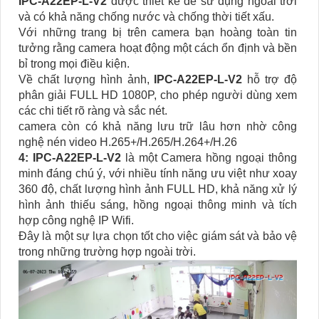
IPC-A22EP-L-V2
được thiết kế để sử dụng ngoài trời
và có khả năng chống nước và chống thời tiết xấu.
Với những trang bị trên camera bạn hoàng toàn tin
tưởng rằng camera hoạt động một cách ổn định và bền
bỉ trong mọi điều kiện.
Về chất lượng hình ảnh,
IPC-A22EP-L-V2
hỗ trợ độ
phân giải FULL HD 1080P, cho phép người dùng xem
các chi tiết rõ ràng và sắc nét.
camera còn có khả năng lưu trữ lâu hơn nhờ công
nghệ nén video H.265+/H.265/H.264+/H.26
4:
IPC-A22EP-L-V2
là một Camera hồng ngoại thông
minh đáng chú ý, với nhiều tính năng ưu việt như xoay
360 độ, chất lượng hình ảnh FULL HD, khả năng xử lý
hình ảnh thiếu sáng, hồng ngoại thông minh và tích
hợp công nghệ IP Wifi.
Đây là một sự lựa chọn tốt cho việc giám sát và bảo vệ
trong những trường hợp ngoài trời.