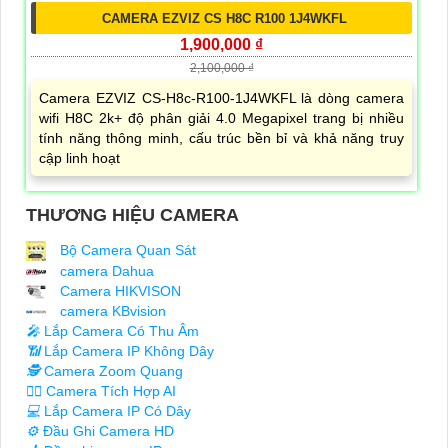
CAMERA EZVIZ CS H8C R100 1J4WKFL
1,900,000 ₫
2,100,000 ₫
Camera EZVIZ CS-H8c-R100-1J4WKFL là dòng camera
wifi H8C 2k+ độ phân giải 4.0 Megapixel trang bị nhiều
tính năng thông minh, cấu trúc bền bỉ và khả năng truy
cập linh hoạt
THƯƠNG HIỆU CAMERA
Bộ Camera Quan Sát
camera Dahua
Camera HIKVISON
camera KBvision
️🎤️
Lắp Camera Có Thu Âm
📶
Lắp Camera IP Không Dây
🕵️
Camera Zoom Quang
🧛‍♀️
Camera Tích Hợp AI
💻
Lắp Camera IP Có Dây
⚙️
Đầu Ghi Camera HD