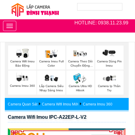
HOTLINE: 0938.11.23.99
Toggle
navigation
Camera Wifi Imou
Camera Imou Full
Camera Theo Dỏi
Camera Dùng Pin
Báo Động
Color
Chuyển Động
Imou
Imou
Camera Imou 360
Lắp Camera Siêu
Camera Ultra HD
Camera Ip Thân
Nhạy Sáng Imou
Hilook
Trụ
Camera Quan Sát
Camera Wifi Imou Mới
Camera Imou 360
Camera Wifi Imou IPC-A22EP-L-V2