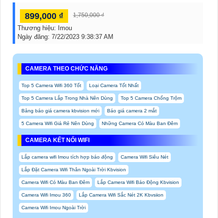
899,000 ₫
1,750,000 ₫
Thương hiệu:
Imou
Ngày đăng:
7/22/2023 9:38:37 AM
CAMERA THEO CHỨC NĂNG
Top 5 Camera Wifi 360 Tốt
Loại Camera Tốt Nhất
Top 5 Camera Lắp Trong Nhà Nên Dùng
Top 5 Camera Chống Trộm
Bảng báo giá camera kbvision mới
Báo giá camera 2 mắt
5 Camera Wifi Giá Rẻ Nên Dùng
Những Camera Có Màu Ban Đêm
CAMERA KẾT NỐI WIFI
Lắp camera wifi Imou tích hợp báo động
Camera Wifi Siêu Nét
Lắp Đặt Camera Wifi Thân Ngoài Trời Kbvision
Camera Wifi Có Màu Ban Đêm
Lắp Camera Wifi Báo Động Kbvision
Camera Wifi Imou 360
Lắp Camera Wifi Sắc Nét 2K Kbvsiion
Camera Wifi Imou Ngoài Trời