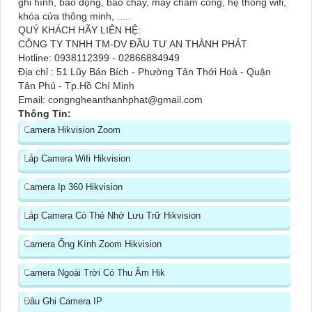
ghi hình, báo động, báo cháy, máy chấm công, hệ thống wifi,
khóa cửa thông minh, .....
QUÝ KHÁCH HÃY LIÊN HỆ:
CÔNG TY TNHH TM-DV ĐẦU TƯ AN THÀNH PHÁT
Hotline: 0938112399 - 02866884949
Địa chỉ : 51 Lũy Bán Bích - Phường Tân Thới Hoà - Quận
Tân Phú - Tp.Hồ Chí Minh
Email: congngheanthanhphat@gmail.com
Thông Tin:
Camera Hikvision Zoom
Lắp Camera Wifi Hikvision
Camera Ip 360 Hikvision
Lắp Camera Có Thẻ Nhớ Lưu Trữ Hikvision
Camera Ống Kính Zoom Hikvision
Camera Ngoài Trời Có Thu Âm Hik
Đầu Ghi Camera IP