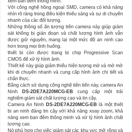
xem ban đêm thông minh.
Với công nghệ hồng ngoại SMD, camera có khả năng
nhìn rõ ràng trong điều kiện thiếu sáng và sự di chuyển
nhanh của các đối tượng.
Những thông số ấn tượng trên camera này giúp giám
sát không bị gián đoạn và chất lượng hình ảnh vẫn
được giữ nguyên, mang lại một mức độ an ninh cao
hơn trong mọi tình huống.
thiết bị còn được trang bị chip Progressive Scan
CMOS để xử lý hình ảnh.
Thiết kế này giúp giảm thiểu hiện tượng mờ và mờ mờ
khi di chuyển nhanh và cung cấp hình ảnh chi tiết và
chân thực.
Bằng cách sử dụng công nghệ tiên tiến này, camera An
Ninh
DS-2DE7A220MCG-EB
cung cấp một trải
nghiệm giám sát chất lượng cao và tin cậy.
Camera An Ninh
DS-2DE7A220MCG-EB
là một thiết
bị an ninh đáng tin cậy với khả năng xoay zoom, khả
năng xem ban đêm thông minh và xử lý hình ảnh chất
lượng cao.
Nó phù hợp cho việc giám sát các khu vực mở rộng và