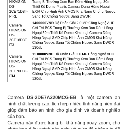
HIKVISION
Trang Bị Thường Xem Ban Đêm Hồng Ngoại 30m
DS-
Thiết Kế Dome Plastic Camera Dùng Hồng Ngoại
2CE71D8T-
EXIR Chip Hình Ảnh CMOS Khả Năng Chống Ngược
PIRL
Sáng Tốt Chống Ngược Sáng DWDR
1400000VNÐ
Độ Phân Giải 2.0 MP Công Nghệ AHD
Camera
CVI TVI BCS Trang Bị Thường Xem Ban Đêm Hồng
HIKVISION
Ngoại 50m Thiết Kế Dome Kim Loại Camera Dùng
DS-
Hồng Ngoại SMD Chip Hình Ảnh CMOS Khả Năng
2CE16D3T-
Chống Ngược Sáng Tốt Chống Ngược Sáng DWDR
IT3
130db
1130000VNÐ
Độ Phân Giải 2.0 MP Công Nghệ AHD
Camera
CVI TVI BCS Trang Bị Thường Xem Ban Đêm Hồng
HIKVISION
Ngoại 30m Thiết Kế Dome Kim Loại Camera Dùng
DS-
Hồng Ngoại SMD Chip Hình Ảnh CMOS Khả Năng
2CE76D3T-
Chống Ngược Sáng Tốt Chống Ngược Sáng DWDR
ITM
120db
Camera
DS-2DE7A220MCG-EB
là một camera an
ninh chất lượng cao, tích hợp nhiều tính năng hiện đại
giúp đảm bảo an ninh cho gia đình và doanh nghiệp
của bạn.
Camera này được trang bị khả năng xoay zoom, cho