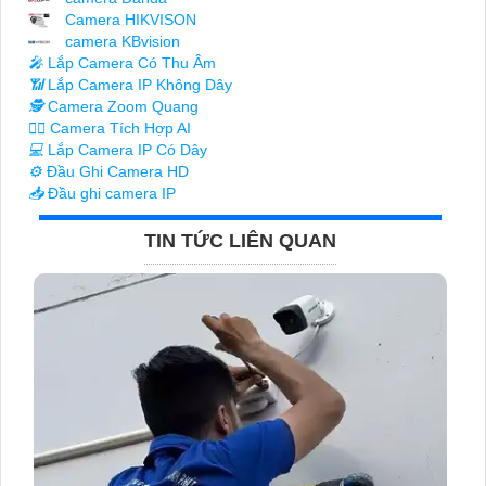
Camera HIKVISON
camera KBvision
️🎤️
Lắp Camera Có Thu Âm
📶
Lắp Camera IP Không Dây
🕵️
Camera Zoom Quang
🧛‍♀️
Camera Tích Hợp AI
💻
Lắp Camera IP Có Dây
⚙️
Đầu Ghi Camera HD
📥
Đầu ghi camera IP
TIN TỨC LIÊN QUAN