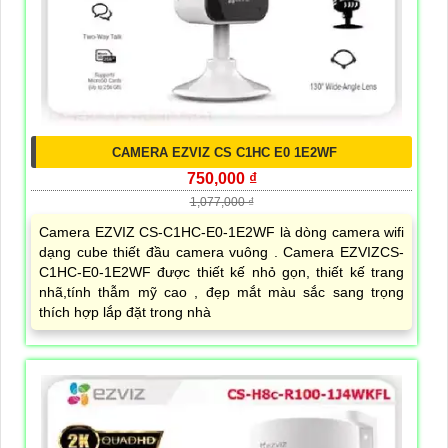
CAMERA EZVIZ CS C1HC E0 1E2WF
750,000 ₫
1,077,000 ₫
Camera EZVIZ CS-C1HC-E0-1E2WF là dòng camera wifi
dạng cube thiết đầu camera vuông . Camera EZVIZCS-
C1HC-E0-1E2WF được thiết kế nhỏ gọn, thiết kế trang
nhã,tính thẫm mỹ cao , đẹp mắt màu sắc sang trọng
thích hợp lắp đặt trong nhà