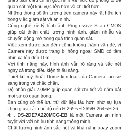
phép bạn điều chỉnh góc nhìn và mức độ phóng to để
quan sát một khu vực lớn hơn và chi tiết hơn.
Những thông số ấn tượng trên camera này rất hữu ích
trong việc giám sát và an ninh.
Công nghệ xử lý hình ảnh Progressive Scan CMOS
giúp cải thiện chất lượng hình ảnh, giảm nhiễu và
chuyển động mờ trong quá trình quan sát.
Việc xem được ban đêm cũng không thành vấn đề, vì
Camera này được trang bị hồng ngoại SMD có tầm
nhìn xa lên đến 10m.
Với tính năng này, hình ảnh vẫn rõ ràng và sắc nét
ngay cả trong điều kiện thiếu sáng.
Thiết kế mỹ thuật Dome kim loại của Camera tạo sự
sang trọng và chắc chắn.
Độ phân giải 2.0MP giúp quan sát chi tiết và nắm bắt
mọi sự cố quan trọng.
Bạn cũng có thể lưu trữ dữ liệu lâu hơn nhờ sự lựa
chọn giữa các chế độ nén H.265+/H.265/H.264+/H.26
4:
,
DS-2DE7A220MCG-EB
là một Camera an ninh
tuyệt vời với nhiều tính năng thông minh.
Chất lượng hình ảnh sắc nét và khả năng xoay zoom