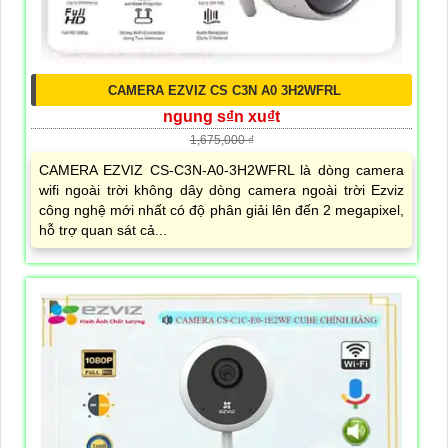
CAMERA EZVIZ CS C3N A0 3H2WFRL
ngung s₫n xu₫t
1,675,000 ₫
CAMERA EZVIZ CS-C3N-A0-3H2WFRL là dòng camera
wifi ngoài trời không dây dòng camera ngoài trời Ezviz
công nghệ mới nhất có độ phân giải lên đến 2 megapixel,
hỗ trợ quan sát cả...