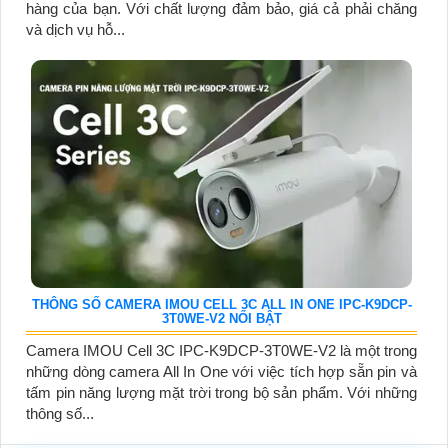
hàng của bạn. Với chất lượng đảm bảo, giá cả phải chăng
và dịch vụ hỗ...
THÔNG SỐ CAMERA IMOU CELL 3C ALL IN ONE IPC-K9DCP-
3T0WE-V2 NỔI BẬT
Camera IMOU Cell 3C IPC-K9DCP-3T0WE-V2 là một trong
những dòng camera All In One với việc tích hợp sẵn pin và
tấm pin năng lượng mặt trời trong bộ sản phẩm. Với những
thông số...