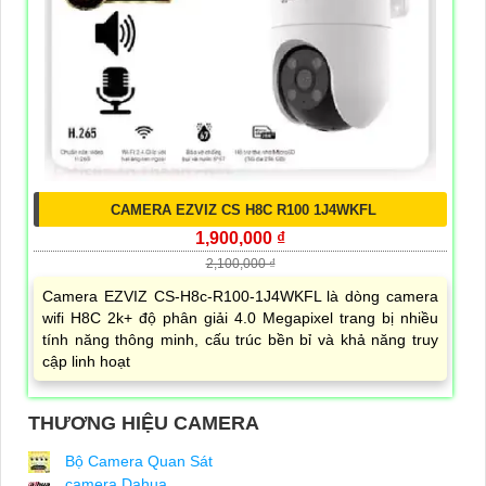
CAMERA EZVIZ CS H8C R100 1J4WKFL
1,900,000 ₫
2,100,000 ₫
Camera EZVIZ CS-H8c-R100-1J4WKFL là dòng camera
wifi H8C 2k+ độ phân giải 4.0 Megapixel trang bị nhiều
tính năng thông minh, cấu trúc bền bỉ và khả năng truy
cập linh hoạt
THƯƠNG HIỆU CAMERA
Bộ Camera Quan Sát
camera Dahua