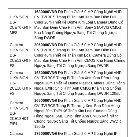
1680000VNÐ
Độ Phân Giải 5.0 MP Công Nghệ AHD
HIKVISION
CVI TVI BCS Trang Bị Thu Âm Xem Ban Đêm Full
DS-
Color 20m Thiết Kế Dome Kim Loại Camera Dùng Có
2CE70KF0T-
Màu Ban Đêm Chip Hình Ảnh Sony STARVIS CMOS
MFS
Khả Năng Chống Ngược Sáng Tốt Chống Ngược
Sáng DWDR
Camera
2060000VNÐ
Độ Phân Giải 5.0 MP Công Nghệ AHD
HIKVISION
CVI TVI BCS Trang Bị Thu Âm Xem Ban Đêm Full
DS-
Color 40m Thiết Kế Thân Kim Loại Camera Dùng Có
2CE12KF0T-
Màu Ban Đêm Chip Hình Ảnh CMOS Khả Năng Chống
FS
Ngược Sáng Tốt Chống Ngược Sáng DWDR
Camera
1680000VNÐ
Độ Phân Giải 5.0 MP Công Nghệ AHD
HIKVISION
CVI TVI BCS Trang Bị Thu âm Xem Ban Đêm Hồng
DS-
Ngoại 20m Thiết Kế Dome Plastic Camera Dùng Hồng
2CE10KF0T-
Ngoại EXIR Chip Hình Ảnh CMOS Khả Năng Chống
FS
Ngược Sáng Tốt Chống Ngược Sáng DWDR 120db
1650000VNÐ
Độ Phân Giải 5.0 MP Công Nghệ AHD
Camera
CVI TVI BCS Trang Bị Thường Xem Ban Đêm Hồng
HIKVISION
Ngoại 20m Thiết Kế Thân Kim Loại Camera Dùng
DS-
Hồng Ngoại SMD Chip Hình Ảnh CMOS Khả Năng
2CE12H0T-
Chống Ngược Sáng Tốt Chống Ngược Sáng DWDR
PIRL
120db
Camera
1750000VNÐ
Độ Phân Giải 2.0 MP Công Nghệ IP