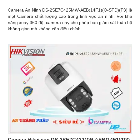
Camera An Ninh DS-2SE7C425MW-AEB(14F1)(O-STD)(P3) là
một Camera chất lượng cao trong lĩnh vực an ninh. Với khả
năng xoay 360 độ, camera này cho phép bạn giám sát toàn bộ
không gian mà không cần điều chỉnh
Camera Hikvision DS-2SE7C432MW-AEB(14F1)(P3)