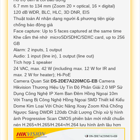
6.7 mm to 134 mm (Zoom 20 × optical, 16 × digital)
120 dB WDR, BLC, HLC, 3D DNR, EIS
Thuật toán AI nhận dạng người & phương tiện giúp
chống báo động giả
Face capture: Up to 5 faces captured at the same time
Khe cắm thẻ nhớ microSD/SDHC/SDXC card, up to 256
GB
Alarm: 2 inputs, 1 output
Audio: 1 input (line in), 1 output (line out)
Tích hợp 1 speaker
24 VAC, max. 42 W (including max. 12 W for IR and
max. 2 W for heater); Hi-PoE
Camera Quan Sát
DS-2DE7A220MCG-EB
Camera
Hikvision Thương Hiệu Uy Tín Độ Phân Giải 2.0 MP Sử
Dụng Công Nghệ IP Xem Ban Đêm Hồng Ngoại 10m
Với Trang Bị Công Nghệ Hồng Ngoại SMD Thiết kế Kiểu
Dome Kim Loại Với Chức Năng Xoay Zoom Khả Chống
Ngược Sáng DWDR 120db Chất Lượng Chíp xử lý hình
ảnh Progressive Scan CMOS phiên bản mới nhất chuẩn
nén H.265+/H.265/H.264+/H.264 lưu hình ảnh lâu hơn