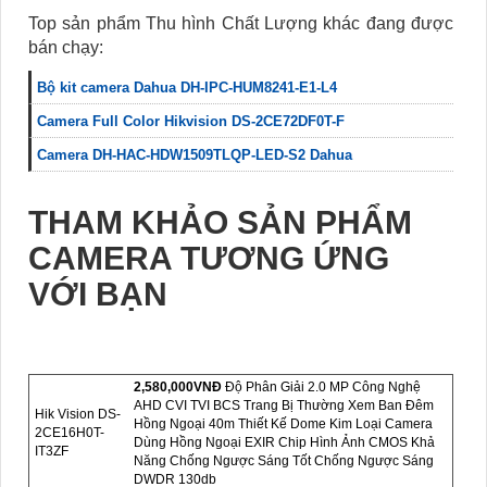
Top sản phẩm Thu hình Chất Lượng khác đang được
bán chạy:
Bộ kit camera Dahua DH-IPC-HUM8241-E1-L4
Camera Full Color Hikvision DS-2CE72DF0T-F
Camera DH-HAC-HDW1509TLQP-LED-S2 Dahua
THAM KHẢO SẢN PHẨM
CAMERA TƯƠNG ỨNG
VỚI BẠN
2,580,000VNÐ
Độ Phân Giải 2.0 MP Công Nghệ
AHD CVI TVI BCS Trang Bị Thường Xem Ban Đêm
Hik Vision DS-
Hồng Ngoại 40m Thiết Kế Dome Kim Loại Camera
2CE16H0T-
Dùng Hồng Ngoại EXIR Chip Hình Ảnh CMOS Khả
IT3ZF
Năng Chống Ngược Sáng Tốt Chống Ngược Sáng
DWDR 130db