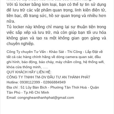
Với tủ locker bằng kim loại, bạn có thể tự tin sử dụng
để lưu trữ các vật phẩm quan trọng, linh kiện điện tử,
tiền bạc, đồ trang sức, hồ sơ quan trọng và nhiều hơn
nữa.
Tủ locker này không chỉ mang lại sự thuận tiện trong
việc sắp xếp và lưu trữ, mà còn giúp bạn tối ưu hóa
không gian và tạo ra một không gian gọn gàng và
chuyên nghiệp.
Công Ty chuyên Tư Vấn - Khảo Sát - Thi Công - Lắp Đặt về
tất cả các hàng chính hãng về dòng camera quan sát, đầu
ghi hình, báo động, báo cháy, máy chấm công, hệ thống wifi,
khóa cửa thông minh, .....
QUÝ KHÁCH HÃY LIÊN HỆ:
CÔNG TY TNHH TM-DV ĐẦU TƯ AN THÀNH PHÁT
Hotline: 0938112399 - 02866884949
Địa chỉ : 51 Lũy Bán Bích - Phường Tân Thới Hoà - Quận
Tân Phú - Tp.Hồ Chí Minh
Email: congngheanthanhphat@gmail.com