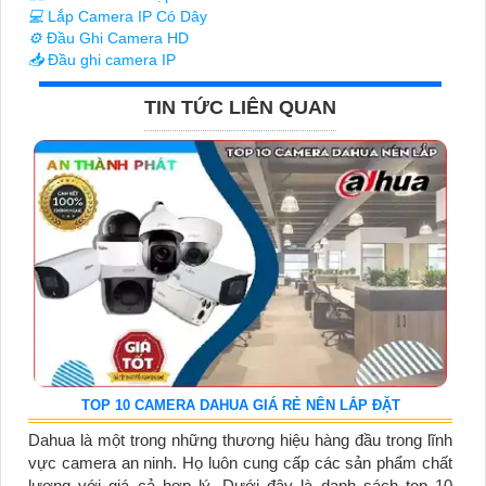
💻
Lắp Camera IP Có Dây
⚙️
Đầu Ghi Camera HD
📥
Đầu ghi camera IP
TIN TỨC LIÊN QUAN
TOP 10 CAMERA DAHUA GIÁ RẺ NÊN LẮP ĐẶT
Dahua là một trong những thương hiệu hàng đầu trong lĩnh
vực camera an ninh. Họ luôn cung cấp các sản phẩm chất
lượng với giá cả hợp lý. Dưới đây là danh sách top 10