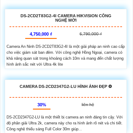
DS-2CD2T83G2-4I CAMERA HIKVISION CÔNG
NGHỆ MỚI
4,750,000 ₫
6,790,000 ₫
Camera An Ninh DS-2CD2T83G2-4I là một giải pháp an ninh cao cấp
cho việc giám sát ban đêm. Với công nghệ Hồng Ngoại, camera có
khả năng quan sát trong khoảng cách 10m và mang đến chất lượng
hình ảnh sắc nét với Ultra 4k lite
CAMERA DS-2CD2347G2-LU HÌNH ẢNH ĐẸP ❂
30%
liên hệ
DS-2CD2347G2-LU là một thiết bị camera an ninh đáng tin cậy. Với
độ phân giải Ultra 2k, camera này cho ra hình ảnh rõ nét và chi tiết.
Công nghệ thiếu sáng Full Color 30m giúp...