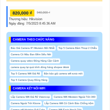
820,000 ₫
940,000 ₫
Thương hiệu:
Hikvision
Ngày đăng:
7/5/2023 8:45:36 AM
CAMERA THEO CHỨC NĂNG
Báo Giá Camera IP Hikvision Mới Nhất
Top 5 Camera Đàm Thoại 2 Chiều
Camera Có Màu Ban Đêm Siêu Nét
Camera quay video Đóng Hàng Cận Cảnh
camera quay lại quá trình đóng hàng shopee tiktok
Top 5 Camera Wifi Giá Rẻ
Bản báo giá camera wifi ezviz mới
Top 5 Camera Quay Đóng Hàng
CAMERA KẾT NỐI WIFI
Lắp Camera Wifi Giá Rẻ Visioncop
Camera Wifi Hikvision Ngoài Trời 360
Camera Ngoài Trời Kbone
Lắp Camera Wifi Có Cảnh Báo Chống trộm
Camera wifi kbvision Full Color
Camera Wifi Ezviz Ngoài Trời