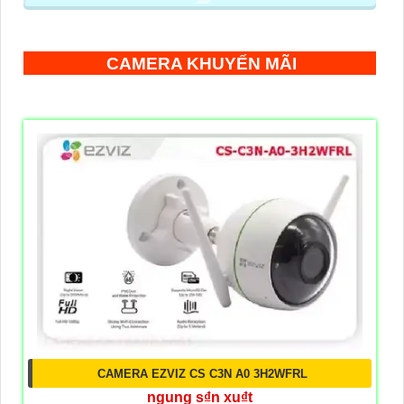
CAMERA KHUYẾN MÃI
CAMERA EZVIZ CS C3N A0 3H2WFRL
ngung s₫n xu₫t