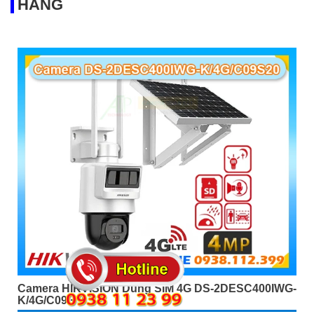
HÃNG
Camera HIKVISION Dung SIM 4G DS-2DESC400IWG-
K/4G/C09S20