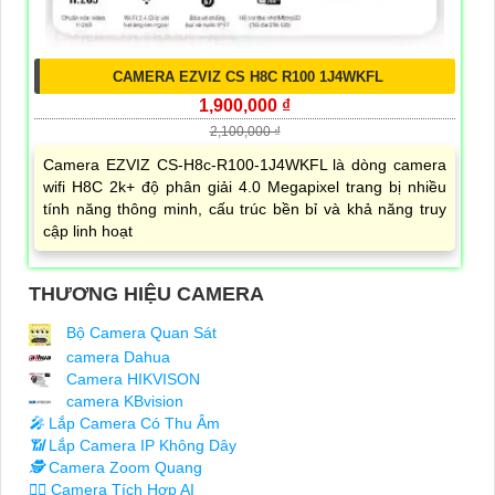
CAMERA EZVIZ CS H8C R100 1J4WKFL
1,900,000 ₫
2,100,000 ₫
Camera EZVIZ CS-H8c-R100-1J4WKFL là dòng camera
wifi H8C 2k+ độ phân giải 4.0 Megapixel trang bị nhiều
tính năng thông minh, cấu trúc bền bỉ và khả năng truy
cập linh hoạt
THƯƠNG HIỆU CAMERA
Bộ Camera Quan Sát
camera Dahua
Camera HIKVISON
camera KBvision
️🎤️
Lắp Camera Có Thu Âm
📶
Lắp Camera IP Không Dây
🕵️
Camera Zoom Quang
🧛‍♀️
Camera Tích Hợp AI