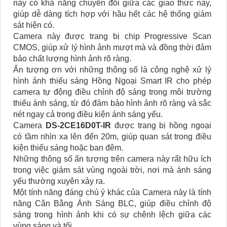
này có khả năng chuyển đổi giữa các giao thức này,
giúp dễ dàng tích hợp với hầu hết các hệ thống giám
sát hiện có.
Camera này được trang bị chip Progressive Scan
CMOS, giúp xử lý hình ảnh mượt mà và đồng thời đảm
bảo chất lượng hình ảnh rõ ràng.
Ấn tượng ơn với những thông số là công nghệ xử lý
hình ảnh thiếu sáng Hồng Ngoại Smart IR cho phép
camera tự động điều chỉnh độ sáng trong môi trường
thiếu ánh sáng, từ đó đảm bảo hình ảnh rõ ràng và sắc
nét ngay cả trong điều kiện ánh sáng yếu.
Camera
DS-2CE16D0T-IR
được trang bị hồng ngoại
có tầm nhìn xa lên đến 20m, giúp quan sát trong điều
kiện thiếu sáng hoặc ban đêm.
Những thông số ấn tượng trên camera này rất hữu ích
trong việc giám sát vùng ngoài trời, nơi mà ánh sáng
yếu thường xuyên xảy ra.
Một tính năng đáng chú ý khác của Camera này là tính
năng Cân Bằng Ánh Sáng BLC, giúp điều chỉnh độ
sáng trong hình ảnh khi có sự chênh lệch giữa các
vùng sáng và tối.