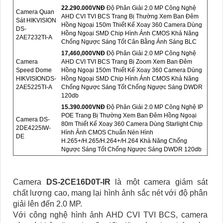
22.290.000VNÐ
Độ Phân Giải 2.0 MP Công Nghệ
Camera Quan
AHD CVI TVI BCS Trang Bị Thường Xem Ban Đêm
Sát HIKVISION
Hồng Ngoại 150m Thiết Kế Xoay 360 Camera Dùng
DS-
Hồng Ngoại SMD Chip Hình Ảnh CMOS Khả Năng
2AE7232TI-A
Chống Ngược Sáng Tốt Cân Bằng Ánh Sáng BLC
17,460,000VNÐ
Độ Phân Giải 2.0 MP Công Nghệ
Camera
AHD CVI TVI BCS Trang Bị Zoom Xem Ban Đêm
Speed Dome
Hồng Ngoại 150m Thiết Kế Xoay 360 Camera Dùng
HIKVISIONDS-
Hồng Ngoại SMD Chip Hình Ảnh CMOS Khả Năng
2AE5225TI-A
Chống Ngược Sáng Tốt Chống Ngược Sáng DWDR
120db
15.390.000VNÐ
Độ Phân Giải 2.0 MP Công Nghệ IP
POE Trang Bị Thường Xem Ban Đêm Hồng Ngoại
Camera DS-
80m Thiết Kế Xoay 360 Camera Dùng Starlight Chip
2DE4225IW-
Hình Ảnh CMOS Chuẩn Nén Hình
DE
H.265+/H.265/H.264+/H.264 Khả Năng Chống
Ngược Sáng Tốt Chống Ngược Sáng DWDR 120db
Camera
DS-2CE16D0T-IR
là một camera giám sát
chất lượng cao, mang lại hình ảnh sắc nét với độ phân
giải lên đến 2.0 MP.
Với công nghệ hình ảnh AHD CVI TVI BCS, camera