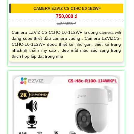
CAMERA EZVIZ CS C1HC E0 1E2WF
750,000 ₫
1,077,000 ₫
Camera EZVIZ CS-C1HC-E0-1E2WF là dòng camera wifi
dạng cube thiết đầu camera vuông . Camera EZVIZCS-
C1HC-E0-1E2WF được thiết kế nhỏ gọn, thiết kế trang
nhã,tính thẫm mỹ cao , đẹp mắt màu sắc sang trọng
thích hợp lắp đặt trong nhà