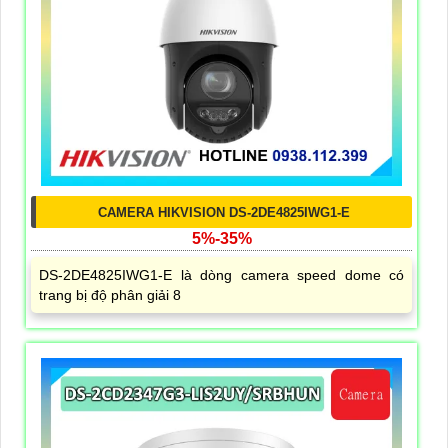
CAMERA HIKVISION DS-2DE4825IWG1-E
5%-35%
DS-2DE4825IWG1-E là dòng camera speed dome có
trang bị độ phân giải 8