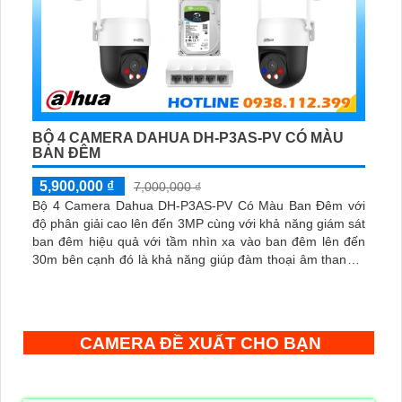
BỘ 4 CAMERA DAHUA DH-P3AS-PV CÓ MÀU
BAN ĐÊM
5,900,000 ₫
7,000,000 ₫
Bộ 4 Camera Dahua DH-P3AS-PV Có Màu Ban Đêm với
độ phân giải cao lên đến 3MP cùng với khả năng giám sát
ban đêm hiệu quả với tầm nhìn xa vào ban đêm lên đến
30m bên cạnh đó là khả năng giúp đàm thoại âm thanh 2
chiều và báo động răng de chủ động khi phát hiện xâm
nhập
CAMERA ĐỀ XUẤT CHO BẠN