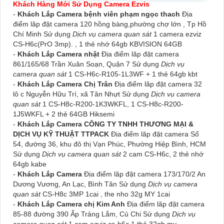
Khách Hàng Mới Sử Dụng Camera Ezvis
-
Khách Lắp Camera bệnh viên phạm ngọc thach
Địa
điểm lăp đặt camera 120 hồng bàng,phường chợ lớn , Tp Hồ
Chí Minh Sử dụng
Dịch vụ camera quan sát
1 camera ezviz
CS-H6c(PrO 3mp). , 1 thẻ nhớ 64gb KBVISION 64GB
-
Khách Lắp Camera nhật
Địa điểm lăp đặt camera
861/165/68 Trần Xuân Soạn, Quận 7 Sử dụng
Dịch vụ
camera quan sát
1 CS-H6c-R105-1L3WF + 1 thẻ 64gb kbt
-
Khách Lắp Camera Chị Trân
Địa điểm lăp đặt camera 32
lô c Nguyễn Hữu Trí, xã Tân Nhựt Sử dụng
Dịch vụ camera
quan sát
1 CS-H8c-R200-1K3WKFL, 1 CS-H8c-R200-
1J5WKFL + 2 thẻ 64GB Hiksemi
-
Khách Lắp Camera CÔNG TY TNHH THƯƠNG MẠI &
DỊCH VỤ KỸ THUẬT TTPACK
Địa điểm lăp đặt camera Số
54, đường 36, khu đô thị Vạn Phúc, Phường Hiệp Bình, HCM
Sử dụng
Dịch vụ camera quan sát
2 cam CS-H6c, 2 thẻ nhớ
64gb kabe
-
Khách Lắp Camera
Địa điểm lăp đặt camera 173/170/2 An
Dương Vương, An Lạc, Bình Tân Sử dụng
Dịch vụ camera
quan sát
CS-H8c 3MP 1cai , the nho 32g MY 1cai
-
Khách Lắp Camera chị Kim Anh
Địa điểm lăp đặt camera
85-88 đường 390 Ấp Trảng Lắm, Củ Chi Sử dụng
Dịch vụ
camera quan sát
1 cam ezviz cs-h6c,1 thẻ 32gb my