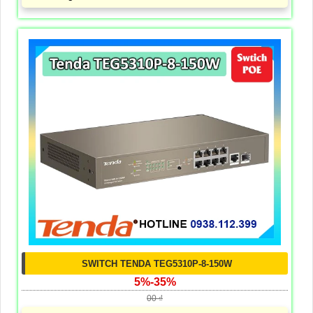
SWITCH TENDA TEG5310P-8-150W
5%-35%
00 ₫