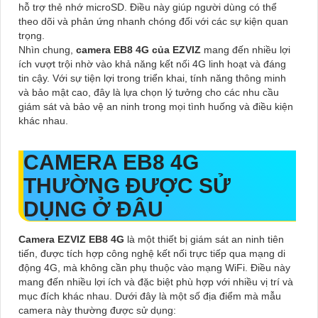
hỗ trợ thẻ nhớ microSD. Điều này giúp người dùng có thể
theo dõi và phản ứng nhanh chóng đối với các sự kiện quan
trọng.
Nhìn chung,
camera EB8 4G của EZVIZ
mang đến nhiều lợi
ích vượt trội nhờ vào khả năng kết nối 4G linh hoạt và đáng
tin cậy. Với sự tiện lợi trong triển khai, tính năng thông minh
và bảo mật cao, đây là lựa chọn lý tưởng cho các nhu cầu
giám sát và bảo vệ an ninh trong mọi tình huống và điều kiện
khác nhau.
CAMERA EB8 4G
THƯỜNG ĐƯỢC SỬ
DỤNG Ở ĐÂU
Camera EZVIZ EB8 4G
là một thiết bị giám sát an ninh tiên
tiến, được tích hợp công nghệ kết nối trực tiếp qua mạng di
động 4G, mà không cần phụ thuộc vào mạng WiFi. Điều này
mang đến nhiều lợi ích và đặc biệt phù hợp với nhiều vị trí và
mục đích khác nhau. Dưới đây là một số địa điểm mà mẫu
camera này thường được sử dụng: