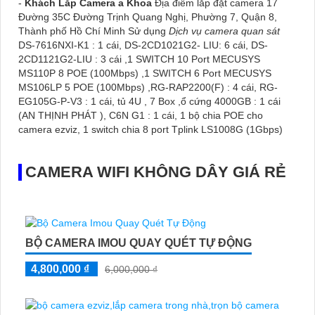
-
Khách Lắp Camera a Khoa
Địa điểm lăp đặt camera 17
Đường 35C Đường Trịnh Quang Nghị, Phường 7, Quận 8,
Thành phố Hồ Chí Minh Sử dụng
Dịch vụ camera quan sát
DS-7616NXI-K1 : 1 cái, DS-2CD1021G2- LIU: 6 cái, DS-
2CD1121G2-LIU : 3 cái ,1 SWITCH 10 Port MECUSYS
MS110P 8 POE (100Mbps) ,1 SWITCH 6 Port MECUSYS
MS106LP 5 POE (100Mbps) ,RG-RAP2200(F) : 4 cái, RG-
EG105G-P-V3 : 1 cái, tủ 4U , 7 Box ,ổ cứng 4000GB : 1 cái
(AN THỊNH PHÁT ), C6N G1 : 1 cái, 1 bộ chia POE cho
camera ezviz, 1 switch chia 8 port Tplink LS1008G (1Gbps)
CAMERA WIFI KHÔNG DÂY GIÁ RẺ
BỘ CAMERA IMOU QUAY QUÉT TỰ ĐỘNG
4,800,000 ₫
6,000,000 ₫