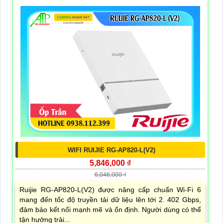
WIFI RUIJIE RG-AP820-L(V2)
5,846,000 ₫
6,046,000 ₫
Ruijie RG-AP820-L(V2) được nâng cấp chuẩn Wi-Fi 6
mang đến tốc độ truyền tải dữ liệu lên tới 2. 402 Gbps,
đảm bảo kết nối mạnh mẽ và ổn định. Người dùng có thể
tận hưởng trải...