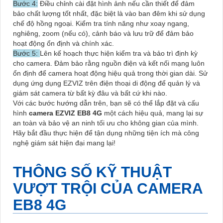
Bước 4:
Điều chỉnh cài đặt hình ảnh nếu cần thiết để đảm
bảo chất lượng tốt nhất, đặc biệt là vào ban đêm khi sử dụng
chế độ hồng ngoại. Kiểm tra tính năng như xoay ngang,
nghiêng, zoom (nếu có), cảnh báo và lưu trữ để đảm bảo
hoạt động ổn định và chính xác.
Bước 5:
Lên kế hoạch thực hiện kiểm tra và bảo trì định kỳ
cho camera. Đảm bảo rằng nguồn điện và kết nối mạng luôn
ổn định để camera hoạt động hiệu quả trong thời gian dài. Sử
dụng ứng dụng EZVIZ trên điện thoại di động để quản lý và
giám sát camera từ bất kỳ đâu và bất cứ khi nào.
Với các bước hướng dẫn trên, bạn sẽ có thể lắp đặt và cấu
hình
camera EZVIZ EB8 4G
một cách hiệu quả, mang lại sự
an toàn và bảo vệ an ninh tối ưu cho không gian của mình.
Hãy bắt đầu thực hiện để tận dụng những tiện ích mà công
nghệ giám sát hiện đại mang lại!
THÔNG SỐ KỸ THUẬT
VƯỢT TRỘI CỦA CAMERA
EB8 4G