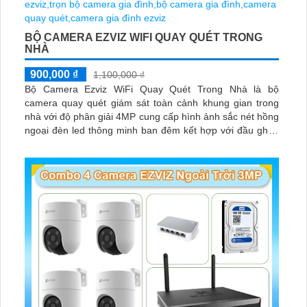
BỘ CAMERA EZVIZ WIFI QUAY QUÉT TRONG
NHÀ
900,000 ₫
1,100,000 ₫
Bộ Camera Ezviz WiFi Quay Quét Trong Nhà là bộ
camera quay quét giám sát toàn cảnh khung gian trong
nhà với độ phân giải 4MP cung cấp hình ảnh sắc nét hồng
ngoại đèn led thông minh ban đêm kết hợp với đầu ghi 8
kênh X5S 8W và ổ cứng 500GB giúp lưu trũ dữ liệu lâu dài