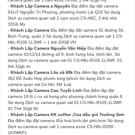
-
Khách Lắp Camera a Nguyên
Địa điểm lăp đặt camera
541/2 Nguyễn Tri Phương, phường Vườn Lài Q10 Sử dụng
Dịch vụ camera quan sát
2 cam ezviz CS-H6C, 2 thẻ nhớ
32Gb My
-
Khách Lắp Camera
Địa điểm lăp đặt camera 92 đường 56,
Bình Trưng, quận 2 Sử dụng
Dịch vụ camera quan sát
1 CS-
H6c-R105-1L3WF + 1 thẻ 32GB VH
-
Khách Lắp Camera Nguyễn Văn Hiệp
Địa điểm lăp đặt
camera 42/12/14 đường số 9, bình hưng hòa, bình tân, Sử
dụng
Dịch vụ camera quan sát
01 CS-H6c-R105-1L3WF, 01
thẻ 32gb mi
-
Khách Lắp Camera Lẩu cá 69k
Địa điểm lăp đặt camera
362 Đỗ Xuân Hợp phước long tphcm Sử dụng
Dịch vụ
camera quan sát
Cs-h6c 3M 1cái
-
Khách Lắp Camera Cao Tuyết Linh
Địa điểm lăp đặt
camera 19 lô c cư xá hưng phú phương chánh hưng quận 8
Sử dụng
Dịch vụ camera quan sát
01 CS-H6c-R105-1L3WF,
01 Thẻ 32gb Mi
-
Khách Lắp Camera KK coffee ,Của dầu gió Trường Sơn
Địa điểm lăp đặt camera 45a hoà bình,tân phú,hcm Sử dụng
Dịch vụ camera quan sát
1 camera ezviz CS-H8c-R200-
1K3WKFL