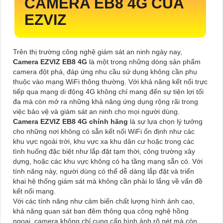
CAMERA EB8 4G CỦA
EZVIZ
Trên thị trường công nghệ giám sát an ninh ngày nay,
Camera EZVIZ EB8 4G
là một trong những dòng sản phẩm
camera đột phá, đáp ứng nhu cầu sử dụng không cần phụ
thuộc vào mạng WiFi thông thường. Với khả năng kết nối trực
tiếp qua mạng di động 4G không chỉ mang đến sự tiện lợi tối
đa mà còn mở ra những khả năng ứng dụng rộng rãi trong
việc bảo vệ và giám sát an ninh cho mọi người dùng.
Camera EZVIZ EB8 4G chính hãng
là sự lựa chọn lý tưởng
cho những nơi không có sẵn kết nối WiFi ổn định như các
khu vực ngoài trời, khu vực xa khu dân cư hoặc trong các
tình huống đặc biệt như lắp đặt tạm thời, công trường xây
dựng, hoặc các khu vực không có hạ tầng mạng sẵn có. Với
tính năng này, người dùng có thể dễ dàng lắp đặt và triển
khai hệ thống giám sát mà không cần phải lo lắng về vấn đề
kết nối mạng.
Với các tính năng như cảm biến chất lượng hình ảnh cao,
khả năng quan sát ban đêm thông qua công nghệ hồng
ngoại, camera không chỉ cung cấp hình ảnh rõ nét mà còn