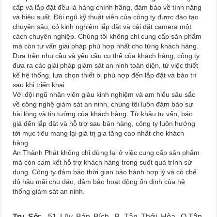
cấp và lắp đặt đều là hàng chính hãng, đảm bảo về tính năng
và hiệu suất. Đội ngũ kỹ thuật viên của công ty được đào tạo
chuyên sâu, có kinh nghiệm lắp đặt và cài đặt camera một
cách chuyên nghiệp. Chúng tôi không chỉ cung cấp sản phẩm
mà còn tư vấn giải pháp phù hợp nhất cho từng khách hàng.
Dựa trên nhu cầu và yêu cầu cụ thể của khách hàng, công ty
đưa ra các giải pháp giám sát an ninh toàn diện, từ việc thiết
kế hệ thống, lựa chọn thiết bị phù hợp đến lắp đặt và bảo trì
sau khi triển khai.
Với đội ngũ nhân viên giàu kinh nghiệm và am hiểu sâu sắc
về công nghệ giám sát an ninh, chúng tôi luôn đảm bảo sự
hài lòng và tin tưởng của khách hàng. Từ khâu tư vấn, báo
giá đến lắp đặt và hỗ trợ sau bán hàng, công ty luôn hướng
tới mục tiêu mang lại giá trị gia tăng cao nhất cho khách
hàng.
An Thành Phát không chỉ dừng lại ở việc cung cấp sản phẩm
mà còn cam kết hỗ trợ khách hàng trong suốt quá trình sử
dụng. Công ty đảm bảo thời gian bảo hành hợp lý và có chế
độ hậu mãi chu đáo, đảm bảo hoạt động ổn định của hệ
thống giám sát an ninh.
Trụ Sở:
51 Lũy Bán Bích, P. Tân Thới Hòa, Q.Tân