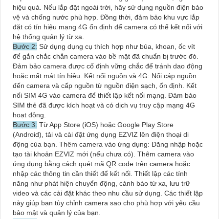
hiệu quả. Nếu lắp đặt ngoài trời, hãy sử dụng nguồn điện bảo
vệ và chống nước phù hợp. Đồng thời, đảm bảo khu vực lắp
đặt có tín hiệu mạng 4G ổn định để camera có thể kết nối với
hệ thống quản lý từ xa.
Bước 2:
Sử dụng dụng cụ thích hợp như búa, khoan, ốc vít
để gắn chắc chắn camera vào bề mặt đã chuẩn bị trước đó.
Đảm bảo camera được cố định vững chắc để tránh dao động
hoặc mất mát tín hiệu. Kết nối nguồn và 4G: Nối cáp nguồn
đến camera và cấp nguồn từ nguồn điện sạch, ổn định. Kết
nối SIM 4G vào camera để thiết lập kết nối mạng. Đảm bảo
SIM thẻ đã được kích hoạt và có dịch vụ truy cập mạng 4G
hoạt động.
Bước 3:
Từ App Store (iOS) hoặc Google Play Store
(Android), tải và cài đặt ứng dụng EZVIZ lên điện thoại di
động của bạn. Thêm camera vào ứng dụng: Đăng nhập hoặc
tạo tài khoản EZVIZ mới (nếu chưa có). Thêm camera vào
ứng dụng bằng cách quét mã QR code trên camera hoặc
nhập các thông tin cần thiết để kết nối. Thiết lập các tính
năng như phát hiện chuyển động, cảnh báo từ xa, lưu trữ
video và các cài đặt khác theo nhu cầu sử dụng. Các thiết lập
này giúp bạn tùy chỉnh camera sao cho phù hợp với yêu cầu
bảo mật và quản lý của bạn.