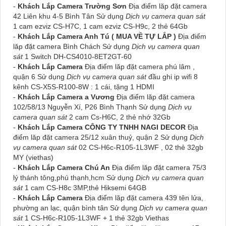
-
Khách Lắp Camera Trường Sơn
Địa điểm lăp đặt camera
42 Liên khu 4-5 Bình Tân Sử dụng
Dịch vụ camera quan sát
1 cam ezviz CS-H7C, 1 cam ezviz CS-H9c, 2 thẻ 64Gb
-
Khách Lắp Camera Anh Tú ( MUA VỀ TỰ LẮP )
Địa điểm
lăp đặt camera Bình Chách Sử dụng
Dịch vụ camera quan
sát
1 Switch DH-CS4010-8ET2GT-60
-
Khách Lắp Camera
Địa điểm lăp đặt camera phú lâm ,
quận 6 Sử dụng
Dịch vụ camera quan sát
đầu ghi ip wifi 8
kênh CS-X5S-R100-8W : 1 cái, tặng 1 HDMI
-
Khách Lắp Camera a Vương
Địa điểm lăp đặt camera
102/58/13 Nguyễn Xí, P26 Bình Thạnh Sử dụng
Dịch vụ
camera quan sát
2 cam Cs-H6C, 2 thẻ nhớ 32Gb
-
Khách Lắp Camera CÔNG TY TNHH NAGI DECOR
Địa
điểm lăp đặt camera 25/12 xuân thuỷ, quận 2 Sử dụng
Dịch
vụ camera quan sát
02 CS-H6c-R105-1L3WF , 02 thẻ 32gb
MY (viethas)
-
Khách Lắp Camera Chú An
Địa điểm lăp đặt camera 75/3
lý thánh tông,phú thạnh,hcm Sử dụng
Dịch vụ camera quan
sát
1 cam CS-H8c 3MP,thẻ Hiksemi 64GB
-
Khách Lắp Camera
Địa điểm lăp đặt camera 439 tên lửa,
phường an lạc, quận bình tân Sử dụng
Dịch vụ camera quan
sát
1 CS-H6c-R105-1L3WF + 1 thẻ 32gb Viethas