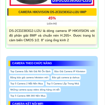
CAMERA HIKIVISION DS-2CD2383G2-LI2U 8MP
45%
Liên Hệ
DS-2CD2383G2-LI2U là dòng camera IP HIKVISION với
độ phân giải 8MP và chuẩn nén H.265+. Được trang bị
cảm biến CMOS 1/2. 8" cùng ống kính 2
CAMERA THEO CHỨC NĂNG
Top Camera Sắc Nét Giá Rẻ Ổn Định
Báo Giá Camera IP Kbvision
Bảng báo giá camera hikvision mới
Báo giá camera ip dahua
Top 5 Camera 2 Mắt Nên Mua
Top 5 Camera Lắp Trong Nhà
Những camera quay video đóng hàng chi tiết
Top 5 Camera Wifi 360 Nên Mua
CAMERA KẾT NỐI WIFI