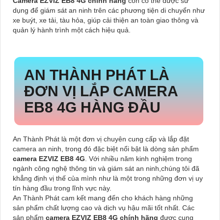
Camera EZVIZ EB8 4G chính hãng
còn có thể được sử
dụng để giám sát an ninh trên các phương tiện di chuyển như
xe buýt, xe tải, tàu hỏa, giúp cải thiện an toàn giao thông và
quản lý hành trình một cách hiệu quả.
AN THÀNH PHÁT LÀ
ĐƠN VỊ LẮP CAMERA
EB8 4G HÀNG ĐẦU
An Thành Phát là một đơn vị chuyên cung cấp và lắp đặt
camera an ninh, trong đó đặc biệt nổi bật là dòng sản phẩm
camera EZVIZ EB8 4G
. Với nhiều năm kinh nghiệm trong
ngành công nghệ thông tin và giám sát an ninh,chúng tôi đã
khẳng định vị thế của mình như là một trong những đơn vị uy
tín hàng đầu trong lĩnh vực này.
An Thành Phát cam kết mang đến cho khách hàng những
sản phẩm chất lượng cao và dịch vụ hậu mãi tốt nhất. Các
sản phẩm
camera EZVIZ EB8 4G chính hãng
được cung