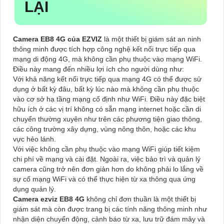
LẠI
Camera EB8 4G của EZVIZ
là một thiết bị giám sát an ninh
thông minh được tích hợp công nghệ kết nối trực tiếp qua
mạng di động 4G, mà không cần phụ thuộc vào mạng WiFi.
Điều này mang đến nhiều lợi ích cho người dùng như:
Với khả năng kết nối trực tiếp qua mạng 4G có thể được sử
dụng ở bất kỳ đâu, bất kỳ lúc nào mà không cần phụ thuộc
vào cơ sở hạ tầng mạng cố định như WiFi. Điều này đặc biệt
hữu ích ở các vị trí không có sẵn mạng internet hoặc cần di
chuyển thường xuyên như trên các phương tiện giao thông,
các công trường xây dựng, vùng nông thôn, hoặc các khu
vực hẻo lánh.
Với việc không cần phụ thuộc vào mạng WiFi giúp tiết kiệm
chi phí về mạng và cài đặt. Ngoài ra, việc bảo trì và quản lý
camera cũng trở nên đơn giản hơn do không phải lo lắng về
sự cố mạng WiFi và có thể thực hiện từ xa thông qua ứng
dụng quản lý.
Camera ezviz EB8 4G
không chỉ đơn thuần là một thiết bị
giám sát mà còn được trang bị các tính năng thông minh như
nhận diện chuyển động, cảnh báo từ xa, lưu trữ đám mây và