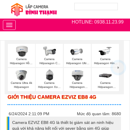
HOTLINE: 0938.11.23.99
Toggle
navigation
Camera
Camera
Camera
Camera
Hdparagon Hồng
Hdparagon Có
Hdparagon Ultra
Hdparagon Hình
Ngoại
Màu Ban Đêm
2K
Ảnh 4K
Camera Ultra 4k
Camera
Camera
Camera
Hdparagon
Hdparagon Xoay
Hdparagon
Hdparagon
360 Độ
Starlight
Starlight
GIỚI THIỆU CAMERA EZVIZ EB8 4G
6/24/2024 2:11:09 PM
Mức độ quan tâm: 8680
Camera EZVIZ EB8 4G là thiết bị giám sát an ninh hiệu
quả với khả năng kết nối với sever bằng sim 4G giúp