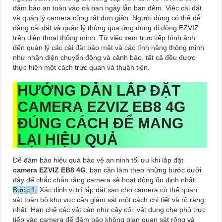
đảm bảo an toàn vào cả ban ngày lẫn ban đêm. Việc cài đặt
và quản lý camera cũng rất đơn giản. Người dùng có thể dễ
dàng cài đặt và quản lý thông qua ứng dụng di động EZVIZ
trên điện thoại thông minh. Từ việc xem trực tiếp hình ảnh
đến quản lý các cài đặt bảo mật và các tính năng thông minh
như nhận diện chuyển động và cảnh báo, tất cả đều được
thực hiện một cách trực quan và thuận tiện.
HƯỚNG DẪN LẮP ĐẶT
CAMERA EZVIZ EB8 4G
ĐÚNG CÁCH ĐỂ MANG
LẠI HIỆU QUẢ
Để đảm bảo hiệu quả bảo vệ an ninh tối ưu khi lắp đặt
camera EZVIZ EB8 4G
, bạn cần làm theo những bước dưới
đây để chắc chắn rằng camera sẽ hoạt động ổn định nhất:
Bước 1:
Xác định vị trí lắp đặt sao cho camera có thể quan
sát toàn bộ khu vực cần giám sát một cách chi tiết và rõ ràng
nhất. Hạn chế các vật cản như cây cối, vật dụng che phủ trực
tiếp vào camera để đảm bảo không gian quan sát rộng và