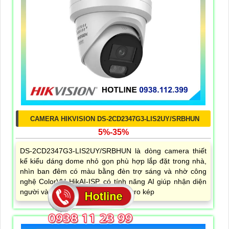
CAMERA HIKVISION DS-2CD2347G3-LIS2UY/SRBHUN
5%-35%
DS-2CD2347G3-LIS2UY/SRBHUN là dòng camera thiết
kế kiểu dáng dome nhỏ gọn phù hợp lắp đặt trong nhà,
nhìn ban đêm có màu bằng đèn trợ sáng và nhờ công
nghệ ColorVU HikAI-ISP, có tính năng AI giúp nhận diện
người và phương tiện, tích hợp micro kép