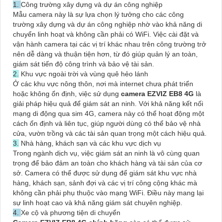
1.
Công trường xây dựng và dự án công nghiệp
Mẫu camera này là sự lựa chọn lý tưởng cho các công
trường xây dựng và dự án công nghiệp nhờ vào khả năng di
chuyển linh hoạt và không cần phải có WiFi. Việc cài đặt và
vận hành camera tại các vị trí khác nhau trên công trường trở
nên dễ dàng và thuận tiện hơn, từ đó giúp quản lý an toàn,
giám sát tiến độ công trình và bảo vệ tài sản.
2.
Khu vực ngoài trời và vùng quê hẻo lánh
Ở các khu vực nông thôn, nơi mà internet chưa phát triển
hoặc không ổn định, việc sử dụng
camera EZVIZ EB8 4G
là
giải pháp hiệu quả để giám sát an ninh. Với khả năng kết nối
mạng di động qua sim 4G, camera này có thể hoạt động một
cách ổn định và liên tục, giúp người dùng có thể bảo vệ nhà
cửa, vườn trồng và các tài sản quan trọng một cách hiệu quả.
3.
Nhà hàng, khách sạn và các khu vực dịch vụ
Trong ngành dịch vụ, việc giám sát an ninh là vô cùng quan
trọng để bảo đảm an toàn cho khách hàng và tài sản của cơ
sở. Camera có thể được sử dụng để giám sát khu vực nhà
hàng, khách sạn, sảnh đợi và các vị trí công cộng khác mà
không cần phải phụ thuộc vào mạng WiFi. Điều này mang lại
sự linh hoạt cao và khả năng giám sát chuyên nghiệp.
4.
Xe cộ và phương tiện di chuyển