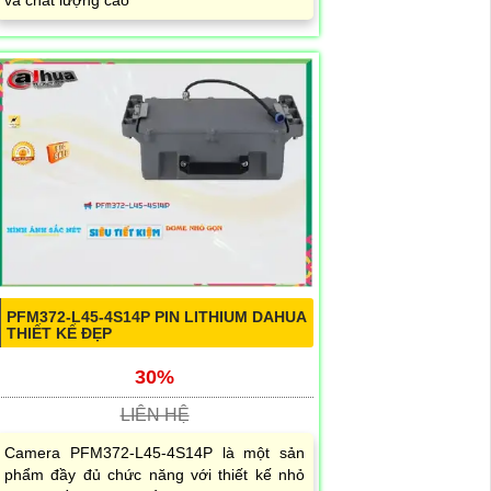
và chất lượng cao
PFM372-L45-4S14P PIN LITHIUM DAHUA
THIẾT KẾ ĐẸP
30%
LIÊN HỆ
Camera PFM372-L45-4S14P là một sản
phẩm đầy đủ chức năng với thiết kế nhỏ