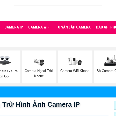
CAMERA IP
CAMERA WIFI
TƯ VẤN LẮP CAMERA
ĐẦU GHI PH
Camera Ngoài Trời
Camera Wifi Kbone
Bộ Camera 
mera Giá Rẻ
Kbone
ọn Gói
Trữ Hình Ảnh Camera IP