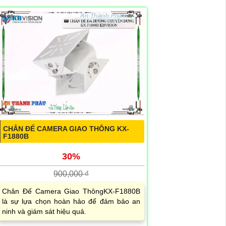
CHÂN ĐẾ CAMERA GIAO THÔNG KX-
F1880B
30%
900,000 ₫
Chân Đế Camera Giao ThôngKX-F1880B
là sự lựa chọn hoàn hảo để đảm bảo an
ninh và giám sát hiệu quả.