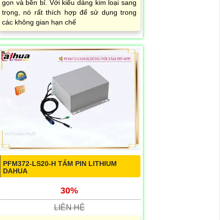
gọn và bền bỉ. Với kiểu dáng kim loại sang
trọng, nó rất thích hợp để sử dụng trong
các không gian hạn chế
PFM372-LS20-H TẤM PIN LITHIUM
DAHUA
30%
LIÊN HỆ