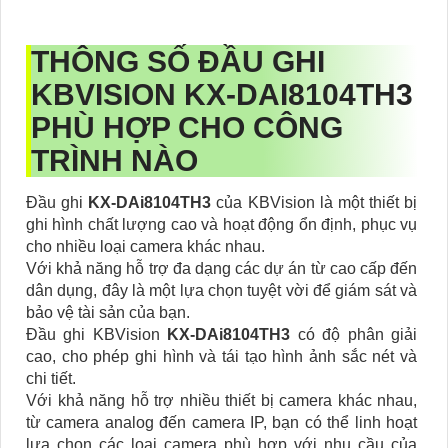
THÔNG SỐ ĐẦU GHI
KBVISION KX-DAI8104TH3
PHÙ HỢP CHO CÔNG
TRÌNH NÀO
Đầu ghi
KX-DAi8104TH3
của KBVision là một thiết bị
ghi hình chất lượng cao và hoạt động ổn định, phục vụ
cho nhiều loại camera khác nhau.
Với khả năng hỗ trợ đa dạng các dự án từ cao cấp đến
dân dụng, đây là một lựa chọn tuyệt vời để giám sát và
bảo vệ tài sản của bạn.
Đầu ghi KBVision
KX-DAi8104TH3
có độ phân giải
cao, cho phép ghi hình và tái tạo hình ảnh sắc nét và
chi tiết.
Với khả năng hỗ trợ nhiều thiết bị camera khác nhau,
từ camera analog đến camera IP, bạn có thể linh hoạt
lựa chọn các loại camera phù hợp với nhu cầu của