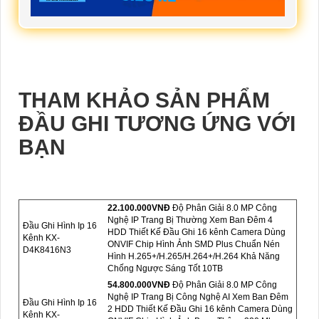
THAM KHẢO SẢN PHẨM
ĐẦU GHI TƯƠNG ỨNG VỚI
BẠN
22.100.000VNÐ
Độ Phân Giải 8.0 MP Công
Nghệ IP Trang Bị Thường Xem Ban Đêm 4
Đầu Ghi Hình Ip 16
HDD Thiết Kế Đầu Ghi 16 kênh Camera Dùng
Kênh KX-
ONVIF Chip Hình Ảnh SMD Plus Chuẩn Nén
D4K8416N3
Hình H.265+/H.265/H.264+/H.264 Khả Năng
Chống Ngược Sáng Tốt 10TB
54.800.000VNÐ
Độ Phân Giải 8.0 MP Công
Nghệ IP Trang Bị Công Nghệ AI Xem Ban Đêm
Đầu Ghi Hình Ip 16
2 HDD Thiết Kế Đầu Ghi 16 kênh Camera Dùng
Kênh KX-