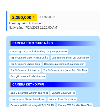
2,250,000 ₫
3,175,000 ₫
Thương hiệu:
KBvision
Ngày đăng:
7/24/2023 11:20:00 AM
CAMERA THEO CHỨC NĂNG
camera quay lại quá trình đóng hàng shopee tiktok
Top 5 Camera Đàm Thoại 2 Chiều
Lắp camera check var Livestream
Top 5 Camera Chống Trộm
Bản báo giá camera 2 mắt imou mới
Top 5 Camera nhà Xưởng
Top 5 Camera Lắp Ngoài Trời Nên Mua
Báo giá camera 2 mắt hikvision
CAMERA KẾT NỐI WIFI
Báo Giá camera wifi mới cập nhật
Camera Ezviz Giá Rẻ
Lắp Camera Chống Trộm Ezviz
Camera Ezviz Báo Động
Camera Wifi Kbvision Ngoài Trời Giá Rẻ
Camera Wifi Có Màu Ban Đêm