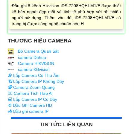
Đầu ghi 8 kênh Hikvision iDS-7208HQHI-M1/E được thiết
kế bên ngoài đẹp mắt và tinh tế phù hợp với rất nhiều
người sử dụng. Thêm vào đó, iDS-7208HQHI-M1/E có
trang bị được công nghệ chuẩn nén H
THƯƠNG HIỆU CAMERA
Bộ Camera Quan Sát
camera Dahua
Camera HIKVISON
camera KBvision
️🎤️
Lắp Camera Có Thu Âm
📶
Lắp Camera IP Không Dây
🕵️
Camera Zoom Quang
🧛‍♀️
Camera Tích Hợp AI
💻
Lắp Camera IP Có Dây
⚙️
Đầu Ghi Camera HD
📥
Đầu ghi camera IP
TIN TỨC LIÊN QUAN