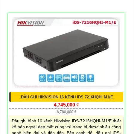
ĐẦU GHI HIKVISION 16 KÊNH IDS 7216HQHI M1/E
4,745,000 ₫
6,780,000 ₫
Đầu ghi hình 16 kênh Hikvision iDS-7216HQHI-M1/E thiết
kế bên ngoài đẹp mắt cùng với trang bị được nhiều công
nghệ hiện đại và tiên tiến. Bên cạnh đó, đầu ghi iDS-