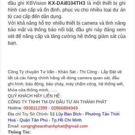
đầu ghi KBVision
KX-DAi8104TH3
là một thiết bị ghi
hình cao cấp và ổn định, phục vụ cho nhiều loại dự án
từ cao cấp đến dân dụng.
Với khả năng hỗ trợ nhiều thiết bị camera và tính năng
bảo mật và thông báo nổi bật, đầu ghi này đáng xem
xét để nâng cấp và tăng cường hệ thống giám sát của
bạn.
Công Ty chuyên Tư Vấn - Khảo Sát - Thi Công - Lắp Đặt về
tất cả các hàng chính hãng về dòng camera quan sát, đầu
ghi hình, báo động, báo cháy, máy chấm công, hệ thống wifi,
khóa cửa thông minh, .....
QUÝ KHÁCH HÃY LIÊN HỆ:
CÔNG TY TNHH TM-DV ĐẦU TƯ AN THÀNH PHÁT
Hotline:
0938112399
-
02866884949
Địa chỉ Trụ Sở Chính:
51 Lũy Bán Bích - Phường Tân Thới
Hoà - Quận Tân Phú - Tp.Hồ Chí Minh
Email:
congngheanthanhphat@gmail.com
Thông Tin: