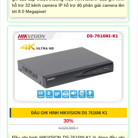
hỗ trợ 32 kênh camera IP hỗ trợ độ phân giải camera lên
tới 8.0 Megapixel
ĐẦU GHI HINH HIKVISION DS 7616NI K1
30%
4,020,000 ₫
Đầu ghi hinh HIKVISION DS-7616NI-K1 là dòng đầu ghi