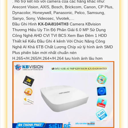
. Hỗ trợ kết nối với camera cũa các hãng khác như:
Arecont Vision, AXIS, Bosch, Brickcom, Canon, CP Plus,
Dynacolor, Honeywell, Panasonic, Pelco, Samsung,
Sanyo, Sony, Videosec, Vivotek,…
Đầu Ghi Hình
KX-DAi8104TH3
Camera KBvision
Thương Hiệu Uy Tín Độ Phân Giải 6.0 MP Sử Dụng
Công Nghệ AHD CVI TVI BCS Xem Ban Đêm 1 HDD
Thiết kế Kiểu Đầu Ghi 4 kênh Với Chức Năng Công
Nghệ AI Khả 6TB Chất Lượng Chíp xử lý hình ảnh SMD
Plus phiên bản mới nhất chuẩn nén
H.265+/H.265/H.264+/H.264 lưu hình ảnh lâu hơn