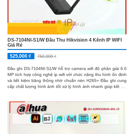
DS-7104NI-S1/W Đầu Thu Hikvision 4 Kênh IP WIFI
Giá Rẻ
525,000 ₫
750,000 ₫
Đầu ghi DS-7104NI-S1/W hỗ trợ camera wifi độ phân giải 6.0
MP tích hợp công nghệ ip wifi với chức năng thu hình ổn định
và tiết kiệm băng thông nhờ chuẩn nén H265+ Đầu ghi cung
cấp chất lượng hình ảnh tốt xử lý hình ảnh nhanh giúp kết nối
IP Wifi truyền tải hình ảnh qua mạng một cách tiện lợi và hiệu
quả