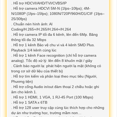
. Hỗ trợ HDCVI/AHD/TVI/CVBS/IP
. Hỗ trợ camera HDCVI 5M-N (1fps–10fps); 4M-
N/1080P (1fps–15fps); 1080N/720P/960H/D1/CIF (1fps–
25/30fps)
. Chuẩn nén hình ảnh: AI
Coding/H.265+/H.265/H.264+/H.264
. Hỗ trợ camera IP tối đa 6 kênh, lên đến 6Mp. Băng
thông tối đa 32 Mbps
. Hỗ trợ 1 kênh Bảo vệ chu vi và 4 kênh SMD Plus.
Playback 1/4 kênh cùng lúc
. Hỗ trợ 1 kênh Face recognition (chỉ hỗ trợ camera
analog). Tốc độ xử lý: lên đến 8 khuôn mặt / giây
. Cảnh báo người lạ: phát hiện người lạ mặt (không có
trong cơ sở dữ liệu của thiết bị)
. Hỗ trợ tìm kiếm và phân loại theo mục tiêu (Người,
Phương tiện)
. Hỗ trợ cổng Audio in/out đàm thoại 2 chiều hoặc ghi
âm cho kênh 1.
. Hỗ trợ 1 HDMI, 1 VGA, 1 RJ-45 Port (100 Mbps)
. Hỗ trợ 1 SATA x 6TB
. Hỗ trợ 128 user truy cập cùng lúc thích hợp cho những
dự án như trường học, trường mầm non…