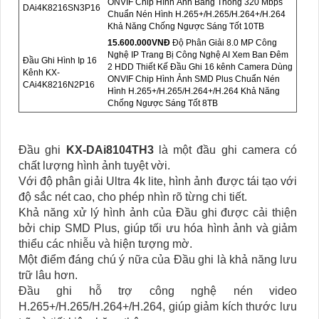
ONVIF Chip Hình Ảnh Bang Thông 320 Mbps
DAi4K8216SN3P16
Chuẩn Nén Hình H.265+/H.265/H.264+/H.264
Khả Năng Chống Ngược Sáng Tốt 10TB
15.600.000VNÐ
Độ Phân Giải 8.0 MP Công
Nghệ IP Trang Bị Công Nghệ AI Xem Ban Đêm
Đầu Ghi Hình Ip 16
2 HDD Thiết Kế Đầu Ghi 16 kênh Camera Dùng
Kênh KX-
ONVIF Chip Hình Ảnh SMD Plus Chuẩn Nén
CAi4K8216N2P16
Hình H.265+/H.265/H.264+/H.264 Khả Năng
Chống Ngược Sáng Tốt 8TB
Đầu ghi
KX-DAi8104TH3
là một đầu ghi camera có
chất lượng hình ảnh tuyệt vời.
Với độ phân giải Ultra 4k lite, hình ảnh được tái tạo với
độ sắc nét cao, cho phép nhìn rõ từng chi tiết.
Khả năng xử lý hình ảnh của Đầu ghi được cải thiện
bởi chip SMD Plus, giúp tối ưu hóa hình ảnh và giảm
thiểu các nhiễu và hiện tượng mờ.
Một điểm đáng chú ý nữa của Đầu ghi là khả năng lưu
trữ lâu hơn.
Đầu ghi hỗ trợ công nghệ nén video
H.265+/H.265/H.264+/H.264, giúp giảm kích thước lưu