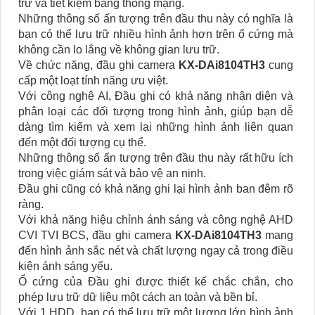
trữ và tiết kiệm băng thông mạng.
Những thông số ấn tượng trên đầu thu này có nghĩa là
bạn có thể lưu trữ nhiều hình ảnh hơn trên ổ cứng mà
không cần lo lắng về không gian lưu trữ.
Về chức năng, đầu ghi camera
KX-DAi8104TH3
cung
cấp một loạt tính năng ưu việt.
Với công nghệ AI, Đầu ghi có khả năng nhận diện và
phân loại các đối tượng trong hình ảnh, giúp bạn dễ
dàng tìm kiếm và xem lại những hình ảnh liên quan
đến một đối tượng cụ thể.
Những thông số ấn tượng trên đầu thu này rất hữu ích
trong việc giám sát và bảo vệ an ninh.
Đầu ghi cũng có khả năng ghi lại hình ảnh ban đêm rõ
ràng.
Với khả năng hiệu chỉnh ánh sáng và công nghệ AHD
CVI TVI BCS, đầu ghi camera
KX-DAi8104TH3
mang
đến hình ảnh sắc nét và chất lượng ngay cả trong điều
kiện ánh sáng yếu.
Ổ cứng của Đầu ghi được thiết kế chắc chắn, cho
phép lưu trữ dữ liệu một cách an toàn và bền bỉ.
Với 1 HDD, bạn có thể lưu trữ một lượng lớn hình ảnh