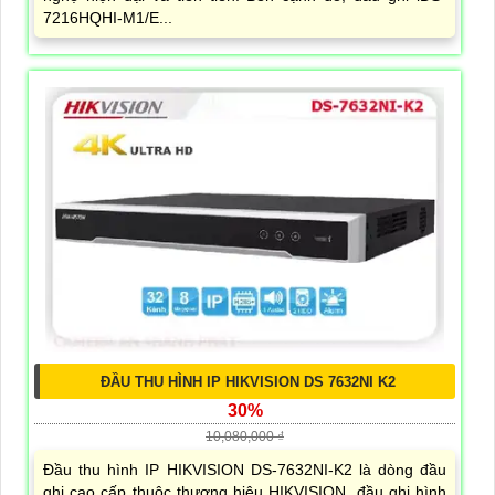
7216HQHI-M1/E...
ĐẦU THU HÌNH IP HIKVISION DS 7632NI K2
30%
10,080,000 ₫
Đầu thu hình IP HIKVISION DS-7632NI-K2 là dòng đầu
ghi cao cấp thuộc thương hiệu HIKVISION. đầu ghi hình