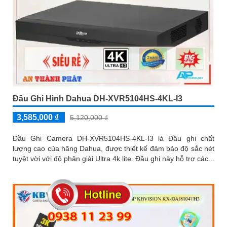
Đầu Ghi Hình Dahua DH-XVR5104HS-4KL-I3
3,585,000 ₫
5,120,000 ₫
Đầu Ghi Camera DH-XVR5104HS-4KL-I3 là Đầu ghi chất
lượng cao của hãng Dahua, được thiết kế đảm bảo độ sắc nét
tuyệt vời với độ phân giải Ultra 4k lite. Đầu ghi này hỗ trợ các...