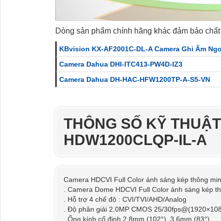
Dòng sản phẩm chính hãng khác đảm bảo chất
KBvision KX-AF2001C-DL-A Camera Ghi Âm Ngoà
Camera Dahua DHI-ITC413-PW4D-IZ3
Camera Dahua DH-HAC-HFW1200TP-A-S5-VN
THÔNG SỐ KỸ THUẬ
HDW1200CLQP-IL-A
Camera HDCVI Full Color ánh sáng kép thông mi
. Camera Dome HDCVI Full Color ánh sáng kép t
. Hỗ trợ 4 chế độ : CVI/TVI/AHD/Analog
. Độ phân giải 2.0MP CMOS 25/30fps@(1920×10
. Ống kính cố định 2.8mm (102°), 3.6mm (83°)