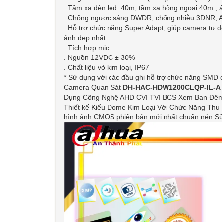
. Tầm xa đèn led: 40m, tầm xa hồng ngoại 40m , 
. Chống ngược sáng DWDR, chống nhiễu 3DNR,
. Hỗ trợ chức năng Super Adapt, giúp camera tự 
ảnh đẹp nhất
. Tích hợp mic
. Nguồn 12VDC ± 30%
. Chất liệu vỏ kim loại, IP67
* Sử dụng với các đầu ghi hỗ trợ chức năng SMD đ
Camera Quan Sát
DH-HAC-HDW1200CLQP-IL-A
Dụng Công Nghệ AHD CVI TVI BCS Xem Ban Đêm 
Thiết kế Kiểu Dome Kim Loại Với Chức Năng Th
hình ảnh CMOS phiên bản mới nhất chuẩn nén Sử