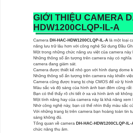
GIỚI THIỆU CAMERA 
HDW1200CLQP-IL-A
Camera
DH-HAC-HDW1200CLQP-IL-A
là một loại 
năng lưu trữ lâu hơn với công nghệ Sử dụng Đầu Ghi
Một trong những chức năng ưu việt của camera này 
Những thông số ấn tượng trên camera này có nghĩa l
camera đang giám sát.
Camera được thiết kế nhỏ gọn với hình dạng dome ki
Những thông số ấn tượng trên camera này khiến việc
Camera cũng được trang bị chip CMOS để xử lý hình
Màu sắc và độ sáng của hình ảnh ban đêm cũng rất đ
Bạn có thể thấy rõ chi tiết ở xa và hình ảnh sẽ khôn
Một tính năng hay của camera này là khả năng xem
Nhờ công nghệ này, bạn có thể nhìn thấy màu sắc củ
Với những trang bị trên camera bạn hoàng toàn tin t
sáng không đủ.
Tổng quan về camera
DH-HAC-HDW1200CLQP-IL-
chức năng thu âm.