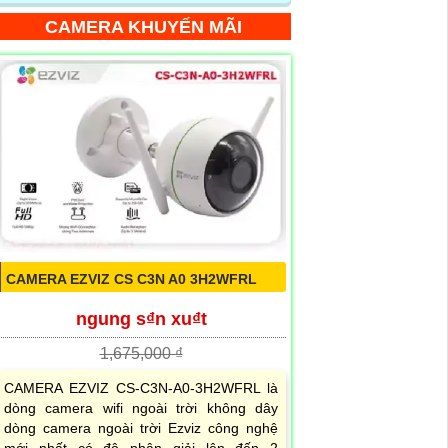
CAMERA KHUYẾN MÃI
CAMERA EZVIZ CS C3N A0 3H2WFRL
ngung s₫n xu₫t
1,675,000 ₫
CAMERA EZVIZ CS-C3N-A0-3H2WFRL là
dòng camera wifi ngoài trời không dây
dòng camera ngoài trời Ezviz công nghệ