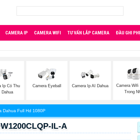
CAMERA IP
CAMERA WIFI
TƯ VẤN LẮP CAMERA
ĐẦU GHI PH
Camera Wifi
 Ip Có Thu
Camera Eyeball
Camera Ip AI Dahua
Trong N
 Dahua
 Dahua Full Hd 1080P
DW1200CLQP-IL-A