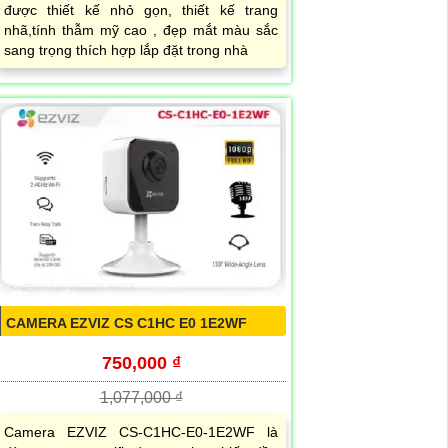
được thiết kế nhỏ gọn, thiết kế trang
nhã,tính thẫm mỹ cao , đẹp mắt màu sắc
sang trọng thích hợp lắp đặt trong nhà
CAMERA EZVIZ CS C1HC E0 1E2WF
750,000 ₫
1,077,000 ₫
Camera EZVIZ CS-C1HC-E0-1E2WF là