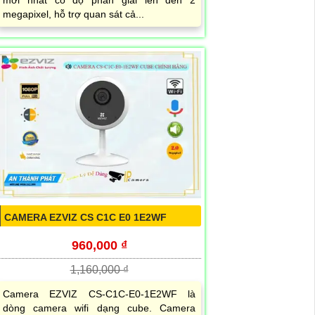
mới nhất có độ phân giải lên đến 2
megapixel, hỗ trợ quan sát cả...
CAMERA EZVIZ CS C1C E0 1E2WF
960,000 ₫
1,160,000 ₫
Camera EZVIZ CS-C1C-E0-1E2WF là
dòng camera wifi dạng cube. Camera