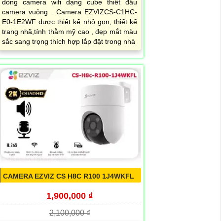
dòng camera wifi dạng cube thiết đầu
camera vuông . Camera EZVIZCS-C1HC-
E0-1E2WF được thiết kế nhỏ gọn, thiết kế
trang nhã,tính thẫm mỹ cao , đẹp mắt màu
sắc sang trọng thích hợp lắp đặt trong nhà
CAMERA EZVIZ CS H8C R100 1J4WKFL
1,900,000 ₫
2,100,000 ₫