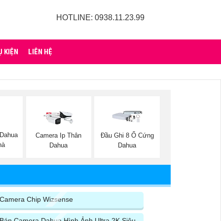
HOTLINE: 0938.11.23.99
Ụ KIỆN
LIÊN HỆ
 Dahua
Camera Ip Thân
Đầu Ghi 8 Ổ Cứng
hà
Dahua
Dahua
Camera Chip Wizsense
Bán Camera Dahua Hình Ảnh Ultra 2K Siêu