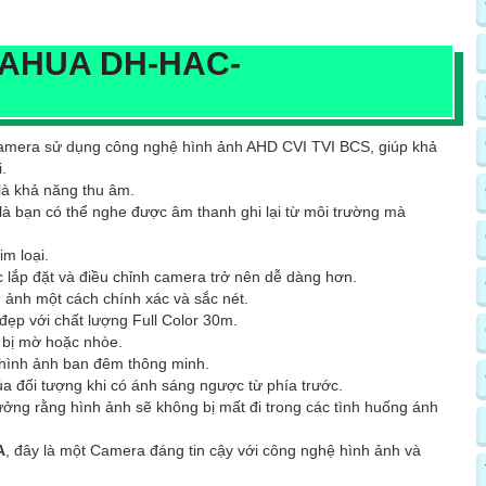
DAHUA DH-HAC-
camera sử dụng công nghệ hình ảnh AHD CVI TVI BCS, giúp khả
.
là khả năng thu âm.
à bạn có thể nghe được âm thanh ghi lại từ môi trường mà
m loại.
 lắp đặt và điều chỉnh camera trở nên dễ dàng hơn.
 ảnh một cách chính xác và sắc nét.
ẹp với chất lượng Full Color 30m.
g bị mờ hoặc nhòe.
 hình ảnh ban đêm thông minh.
a đối tượng khi có ánh sáng ngược từ phía trước.
ưởng rằng hình ảnh sẽ không bị mất đi trong các tình huống ánh
A
, đây là một Camera đáng tin cậy với công nghệ hình ảnh và