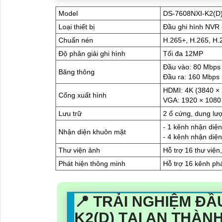
Model
DS-7608NXI-K2(D
Loại thiết bị
Đầu ghi hình NVR 
Chuẩn nén
H.265+, H.265, H.
Độ phân giải ghi hình
Tối đa 12MP
Đầu vào: 80 Mbps
Băng thông
Đầu ra: 160 Mbps
HDMI: 4K (3840 ×
Cổng xuất hình
VGA: 1920 × 1080
Lưu trữ
2 ổ cứng, dung lư
- 1 kênh nhận diệ
Nhận diện khuôn mặt
- 4 kênh nhận diệ
Thư viện ảnh
Hỗ trợ 16 thư viện
Phát hiện thông minh
Hỗ trợ 16 kênh ph
📍 TRẢI NGHIỆM ĐẦU
K2(D) TẠI AN THÀN