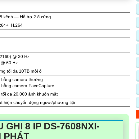
)
8 kênh — Hỗ trợ 2 ổ cứng
264+, H.264
 2160) @ 30 Hz
 @ 60 Hz
ợng tối đa 10TB mỗi ổ
n bằng camera thường
n bằng camera FaceCapture
, tối đa 20,000 ảnh khuôn mặt
át hiện chuyển động người/phương tiện
 GHI 8 IP DS-7608NXI-
H PHÁT