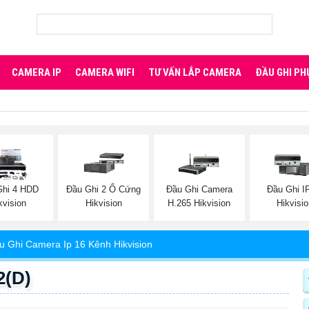
CAMERA IP
CAMERA WIFI
TƯ VẤN LẮP CAMERA
ĐẦU GHI PH
Ghi 4 HDD
Đầu Ghi 2 Ổ Cứng
Đầu Ghi Camera
Đầu Ghi I
kvision
Hikvision
H.265 Hikvision
Hikvisi
u Ghi Camera Ip 16 Kênh Hikvision
2(D)