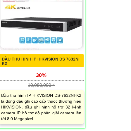
ĐẦU THU HÌNH IP HIKVISION DS 7632NI
K2
30%
10,080,000 ₫
Đầu thu hình IP HIKVISION DS-7632NI-K2
là dòng đầu ghi cao cấp thuộc thương hiệu
HIKVISION. đầu ghi hình hỗ trợ 32 kênh
camera IP hỗ trợ độ phân giải camera lên
tới 8.0 Megapixel