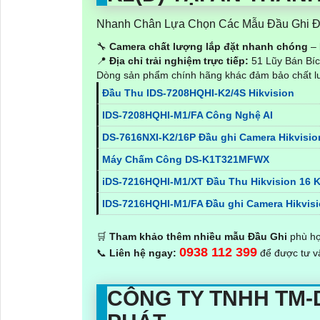
Nhanh Chân Lựa Chọn Các Mẫu Đầu Ghi Đa
🔧
Camera chất lượng lắp đặt nhanh chóng
– 
📍
Địa chỉ trải nghiệm trực tiếp:
51 Lũy Bán Bíc
Dòng sản phẩm chính hãng khác đảm bảo chất 
Đầu Thu IDS-7208HQHI-K2/4S Hikvision
IDS-7208HQHI-M1/FA Công Nghệ AI
DS-7616NXI-K2/16P Đầu ghi Camera Hikvisi
Máy Chấm Công DS-K1T321MFWX
iDS-7216HQHI-M1/XT Đầu Thu Hikvision 16 K
IDS-7216HQHI-M1/FA Đầu ghi Camera Hikvisi
🛒
Tham khảo thêm nhiều mẫu Đầu Ghi
phù hợ
0938 112 399
📞
Liên hệ ngay:
để được tư vấ
CÔNG TY TNHH TM-