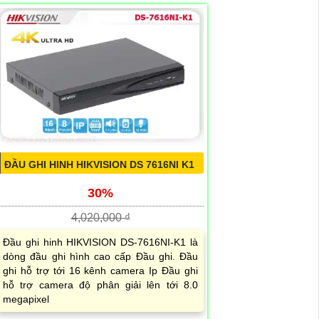
ĐẦU GHI HINH HIKVISION DS 7616NI K1
30%
4,020,000 ₫
Đầu ghi hinh HIKVISION DS-7616NI-K1 là
dòng đầu ghi hình cao cấp Đầu ghi. Đầu
ghi hỗ trợ tới 16 kênh camera Ip Đầu ghi
hỗ trợ camera độ phân giải lên tới 8.0
megapixel