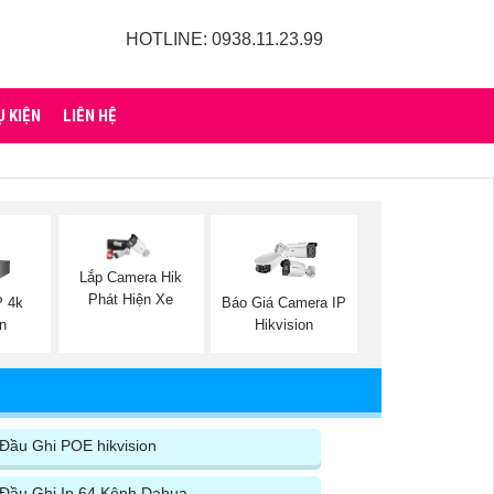
HOTLINE: 0938.11.23.99
Ụ KIỆN
LIÊN HỆ
Lắp Camera Hik
Phát Hiện Xe
P 4k
Báo Giá Camera IP
on
Hikvision
Đầu Ghi POE hikvision
Đầu Ghi Ip 64 Kênh Dahua