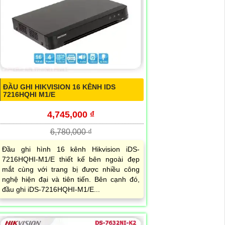
ĐẦU GHI HIKVISION 16 KÊNH IDS
7216HQHI M1/E
4,745,000 ₫
6,780,000 ₫
Đầu ghi hình 16 kênh Hikvision iDS-
7216HQHI-M1/E thiết kế bên ngoài đẹp
mắt cùng với trang bị được nhiều công
nghệ hiện đại và tiên tiến. Bên cạnh đó,
đầu ghi iDS-7216HQHI-M1/E...