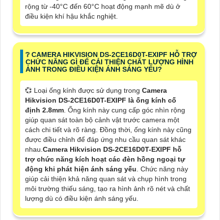
rộng từ -40°C đến 60°C hoạt động mạnh mẽ dù ở
điều kiện khí hậu khắc nghiệt.
❔ CAMERA HIKVISION DS-2CE16D0T-EXIPF HỖ TRỢ
CHỨC NĂNG GÌ ĐỂ CẢI THIỆN CHẤT LƯỢNG HÌNH
ẢNH TRONG ĐIỀU KIỆN ÁNH SÁNG YẾU?
💞 Loại ống kính được sử dụng trong
Camera
Hikvision DS-2CE16D0T-EXIPF là ống kính cố
định 2.8mm
. Ống kính này cung cấp góc nhìn rộng
giúp quan sát toàn bộ cảnh vật trước camera một
cách chi tiết và rõ ràng. Đồng thời, ống kính này cũng
được điều chỉnh để đáp ứng nhu cầu quan sát khác
nhau.
Camera Hikvision DS-2CE16D0T-EXIPF hỗ
trợ chức năng kích hoạt các đèn hồng ngoại tự
động khi phát hiện ánh sáng yếu
. Chức năng này
giúp cải thiện khả năng quan sát và chụp hình trong
môi trường thiếu sáng, tạo ra hình ảnh rõ nét và chất
lượng dù có điều kiện ánh sáng yếu.