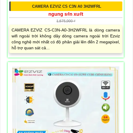
CAMERA EZVIZ CS C3N A0 3H2WFRL
ngung s₫n xu₫t
1,675,000 ₫
CAMERA EZVIZ CS-C3N-A0-3H2WFRL là dòng camera
wifi ngoài trời không dây dòng camera ngoài trời Ezviz
công nghệ mới nhất có độ phân giải lên đến 2 megapixel,
hỗ trợ quan sát cả...