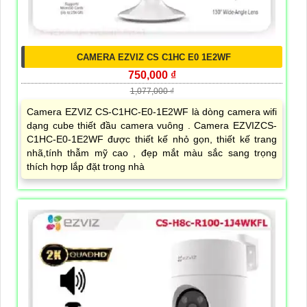
CAMERA EZVIZ CS C1HC E0 1E2WF
750,000 ₫
1,077,000 ₫
Camera EZVIZ CS-C1HC-E0-1E2WF là dòng camera wifi
dạng cube thiết đầu camera vuông . Camera EZVIZCS-
C1HC-E0-1E2WF được thiết kế nhỏ gọn, thiết kế trang
nhã,tính thẫm mỹ cao , đẹp mắt màu sắc sang trọng
thích hợp lắp đặt trong nhà