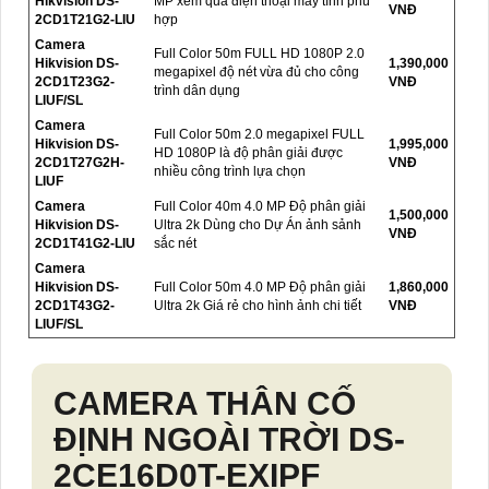
Hikvision DS-
MP xem qua điện thoại máy tính phù
VNĐ
2CD1T21G2-LIU
hợp
Camera
Full Color 50m FULL HD 1080P 2.0
Hikvision DS-
1,390,000
megapixel độ nét vừa đủ cho công
2CD1T23G2-
VNĐ
trình dân dụng
LIUF/SL
Camera
Full Color 50m 2.0 megapixel FULL
Hikvision DS-
1,995,000
HD 1080P là độ phân giải được
2CD1T27G2H-
VNĐ
nhiều công trình lựa chọn
LIUF
Camera
Full Color 40m 4.0 MP Độ phân giải
1,500,000
Hikvision DS-
Ultra 2k Dùng cho Dự Án ảnh sảnh
VNĐ
2CD1T41G2-LIU
sắc nét
Camera
Hikvision DS-
Full Color 50m 4.0 MP Độ phân giải
1,860,000
2CD1T43G2-
Ultra 2k Giá rẻ cho hình ảnh chi tiết
VNĐ
LIUF/SL
CAMERA THÂN CỐ
ĐỊNH NGOÀI TRỜI
DS-
2CE16D0T-EXIPF