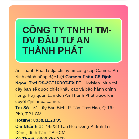
CÔNG TY TNHH TM-
DV ĐẦU TƯ AN
THÀNH PHÁT
An Thành Phát là địa chỉ uy tín cung cấp Camera An
Ninh chính hãng đặc biệt
Camera Thân Cố Định
Ngoài Trời
DS-2CE16D0T-EXIP
F
Hikvision. Mua tại
đây bạn sẽ được chiết khấu cao và bảo hành chính
hãng. Hãy quan tâm đến An Thành Phát trước khi
quyết định mua camera.
Trụ Sở:
51 Lũy Bán Bích, P. Tân Thới Hòa, Q.Tân
Phú, TP.HCM
Hotline: 0938.11.23.99
Chi Nhánh 1:
445/38 Tân Hòa Đông,P Bình Trị
Đông, Bình Tân, TP HCM
Kỹ Thuật:
0906.855.330