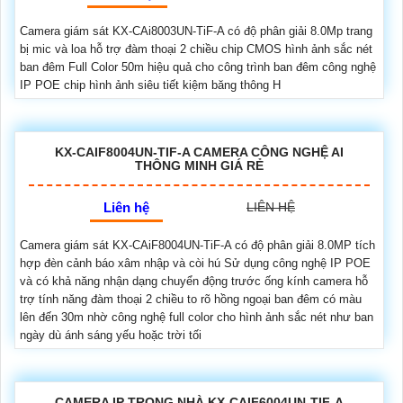
Camera giám sát KX-CAi8003UN-TiF-A có độ phân giải 8.0Mp trang
bị mic và loa hỗ trợ đàm thoại 2 chiều chip CMOS hình ảnh sắc nét
ban đêm Full Color 50m hiệu quả cho công trình ban đêm công nghệ
IP POE chip hình ảnh siêu tiết kiệm băng thông H
KX-CAIF8004UN-TIF-A CAMERA CÔNG NGHỆ AI
THÔNG MINH GIÁ RẺ
Liên hệ
LIÊN HỆ
Camera giám sát KX-CAiF8004UN-TiF-A có độ phân giải 8.0MP tích
hợp đèn cảnh báo xâm nhập và còi hú Sử dụng công nghệ IP POE
và có khả năng nhận dạng chuyển động trước ống kính camera hỗ
trợ tính năng đàm thoại 2 chiều to rõ hồng ngoại ban đêm có màu
lên đến 30m nhờ công nghệ full color cho hình ảnh sắc nét như ban
ngày dù ánh sáng yếu hoặc trời tối
CAMERA IP TRONG NHÀ KX-CAIF6004UN-TIF-A