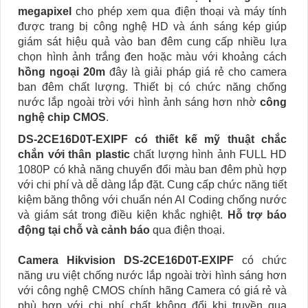
megapixel
cho phép xem qua điện thoại và máy tính
được trang bị công nghệ HD và ánh sáng kép giúp
giám sát hiệu quả vào ban đêm cung cấp nhiều lựa
chọn hình ảnh trắng đen hoặc màu với khoảng cách
hồng ngoại 20m
đây là giải pháp giá rẻ cho camera
ban đêm chất lượng. Thiết bị có chức năng chống
nước lắp ngoài trời với hình ảnh sáng hơn nhờ
công
nghệ chip CMOS
.
DS-2CE16D0T-EXIPF có thiết kế mỹ thuật chắc
chắn với thân plastic
chất lượng hình ảnh FULL HD
1080P có khả năng chuyển đổi màu ban đêm phù hợp
với chi phí và dễ dàng lắp đặt. Cung cấp chức năng tiết
kiệm băng thông với chuẩn nén AI Coding chống nước
và giám sát trong điều kiện khắc nghiệt.
Hỗ trợ báo
động tại chỗ và cảnh báo
qua điện thoại.
Camera Hikvision DS-2CE16D0T-EXIPF
có chức
năng ưu việt chống nước lắp ngoài trời hình sáng hơn
với công nghệ CMOS chính hãng Camera có giá rẻ và
phù hợp với chi phí chất không đổi khi truyền qua