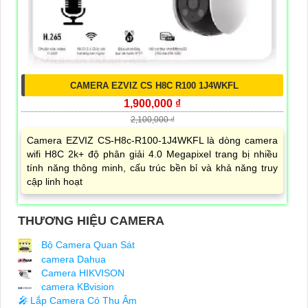
CAMERA EZVIZ CS H8C R100 1J4WKFL
1,900,000 ₫
2,100,000 ₫
Camera EZVIZ CS-H8c-R100-1J4WKFL là dòng camera
wifi H8C 2k+ độ phân giải 4.0 Megapixel trang bị nhiều
tính năng thông minh, cấu trúc bền bỉ và khả năng truy
cập linh hoạt
THƯƠNG HIỆU CAMERA
Bộ Camera Quan Sát
camera Dahua
Camera HIKVISON
camera KBvision
️🎤️
Lắp Camera Có Thu Âm