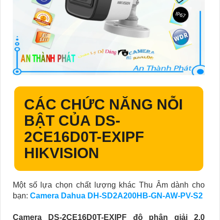
CÁC CHỨC NĂNG NỖI
BẬT CỦA
DS-
2CE16D0T-EXIPF
HIKVISION
Một số lựa chọn chất lượng khác Thu Âm dành cho
bạn:
Camera Dahua DH-SD2A200HB-GN-AW-PV-S2
Camera DS-2CE16D0T-EXIPF độ phân giải 2.0