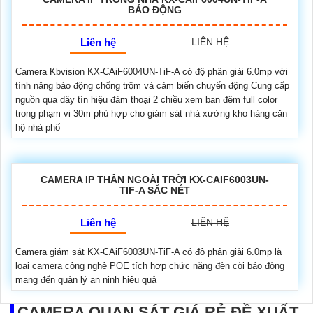
BÁO ĐỘNG
Liên hệ
LIÊN HỆ
Camera Kbvision KX-CAiF6004UN-TiF-A có độ phân giải 6.0mp với
tính năng báo động chống trộm và cảm biến chuyển động Cung cấp
nguồn qua dây tín hiệu đàm thoại 2 chiều xem ban đêm full color
trong phạm vi 30m phù hợp cho giám sát nhà xưởng kho hàng căn
hộ nhà phố
CAMERA IP THÂN NGOÀI TRỜI KX-CAIF6003UN-
TIF-A SẮC NÉT
Liên hệ
LIÊN HỆ
Camera giám sát KX-CAiF6003UN-TiF-A có độ phân giải 6.0mp là
loại camera công nghệ POE tích hợp chức năng đèn còi báo động
mang đến quản lý an ninh hiệu quả
CAMERA QUAN SÁT GIÁ RẺ ĐỀ XUẤT