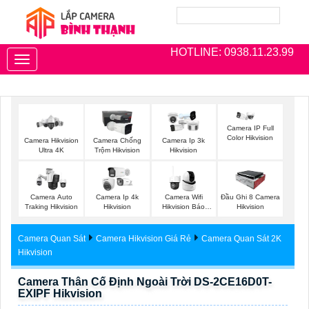
HOTLINE: 0938.11.23.99
Toggle
navigation
Camera IP Full
Color Hikvision
Camera Hikvision
Camera Chống
Camera Ip 3k
Ultra 4K
Trộm Hikvision
Hikvision
Camera Auto
Camera Ip 4k
Camera Wifi
Đầu Ghi 8 Camera
Traking Hikvision
Hikvision
Hikvision Báo
Hikvision
Động
Camera Quan Sát
Camera Hikvision Giá Rẻ
Camera Quan Sát 2K
Hikvision
Camera Thân Cố Định Ngoài Trời DS-2CE16D0T-
EXIPF Hikvision