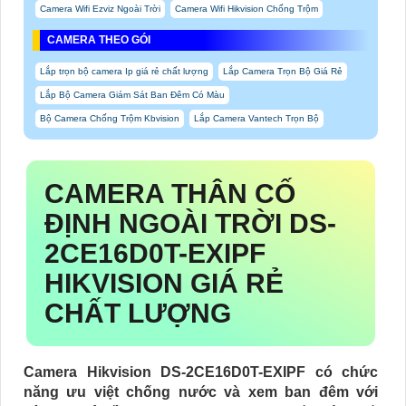
Camera Wifi Ezviz Ngoài Trời
Camera Wifi Hikvision Chống Trộm
CAMERA THEO GÓI
Lắp trọn bộ camera Ip giá rẻ chất lượng
Lắp Camera Trọn Bộ Giá Rẻ
Lắp Bộ Camera Giám Sát Ban Đêm Có Màu
Bộ Camera Chống Trộm Kbvision
Lắp Camera Vantech Trọn Bộ
CAMERA THÂN CỐ
ĐỊNH NGOÀI TRỜI
DS-
2CE16D0T-EXIPF
HIKVISION GIÁ RẺ
CHẤT LƯỢNG
Camera Hikvision DS-2CE16D0T-EXIPF có chức
năng ưu việt chống nước và xem ban đêm với