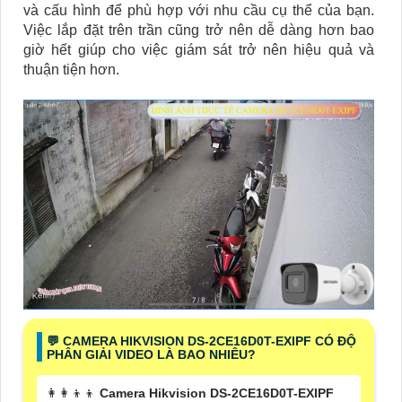
và cấu hình để phù hợp với nhu cầu cụ thể của bạn.
Việc lắp đặt trên trần cũng trở nên dễ dàng hơn bao
giờ hết giúp cho việc giám sát trở nên hiệu quả và
thuận tiện hơn.
️💬 CAMERA HIKVISION DS-2CE16D0T-EXIPF CÓ ĐỘ
PHÂN GIẢI VIDEO LÀ BAO NHIÊU?
👩‍👩‍👦‍👦
Camera Hikvision DS-2CE16D0T-EXIPF