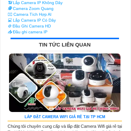
📶
Lắp Camera IP Không Dây
🕵️
Camera Zoom Quang
🧛‍♀️
Camera Tích Hợp AI
💻
Lắp Camera IP Có Dây
⚙️
Đầu Ghi Camera HD
📥
Đầu ghi camera IP
TIN TỨC LIÊN QUAN
LẮP ĐẶT CAMERA WIFI GIÁ RẺ TẠI TP HCM
Chúng tôi chuyên cung cấp và lắp đặt Camera Wifi giá rẻ tại