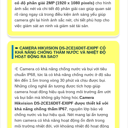
có độ phân giải 2MP (1920 x 1080 pixels)
cho hình
ảnh sắc nét và chi tiết độ phân giải cao giúp quan sát
rõ ràng ngay cả trong điều kiện ánh sáng yếu giúp
camera ghi lại hình ảnh sắc nét, chi tiết phù hợp cho
việc giám sát an ninh và giám sát tài sản.
➽ CAMERA HIKVISION DS-2CE16D0T-EXIPF CÓ
KHẢ NĂNG CHỐNG THẤM NƯỚC VÀ NHIỆT ĐỘ
HOẠT ĐỘNG RA SAO?
🤙 Camera có khả năng chống nước và bụi với tiêu
chuẩn IP68, tức là có khả năng chống nước ở độ sâu
lên đến 1.5m trong vòng 30 phút và chịu được bụi.
Những công nghệ ấn tượng được tích hợp giúp
camera hoạt động hiệu quả trong môi trường ẩm ướt
và bụi bẩn mà không gây hỏng hóc.
Camera
Hikvision DS-2CE16D0T-EXIPF được thiết kế với
khả năng chống thấm IP67
, nguyên lớp bảo vệ
chống nước và bụi hiệu quả. Nét mang lại ấn tượng
hơn camera có khả năng hoạt động ổn định trong
môi trường nhiệt đới, với khoảng nhiệt độ hoạt động