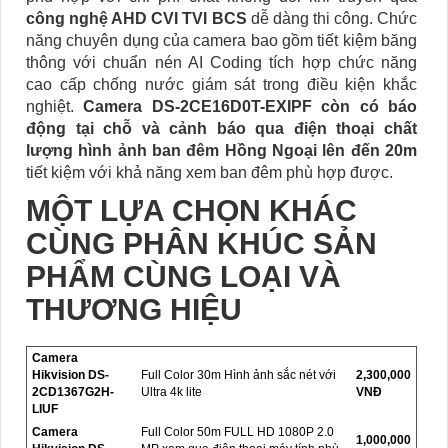
công nghệ AHD CVI TVI BCS
dễ dàng thi công. Chức
năng chuyên dụng của camera bao gồm tiết kiệm băng
thông với chuẩn nén AI Coding tích hợp chức năng
cao cấp chống nước giám sát trong điều kiện khắc
nghiệt.
Camera DS-2CE16D0T-EXIPF còn có báo
động tại chỗ và cảnh báo qua điện thoại chất
lượng hình ảnh ban đêm Hồng Ngoại lên đến 20m
tiết kiệm với khả năng xem ban đêm phù hợp được.
MỘT LỰA CHỌN KHÁC
CÙNG PHÂN KHÚC SẢN
PHẨM CÙNG LOẠI VÀ
THƯƠNG HIỆU
Camera
Hikvision DS-
Full Color 30m Hình ảnh sắc nét với
2,300,000
2CD1367G2H-
Ultra 4k lite
VNĐ
LIUF
Camera
Full Color 50m FULL HD 1080P 2.0
1,000,000